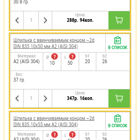
30.8 гр.
Цена:
288р. 94коп.
Шпилька c ввинчиваемым концом ~2d
DIN 835 10х50 мм А2 (AISI 304)
В СПИСОК
Материал
b1
b2
?
?
Ø
L
А2 (AISI 304)
20
26
10
50
Вес:
37 гр.
Цена:
347р. 16коп.
Шпилька c ввинчиваемым концом ~2d
DIN 835 10х55 мм А2 (AISI 304)
В СПИСОК
Материал
b1
b2
?
?
Ø
L
А2 (AISI 304)
20
26