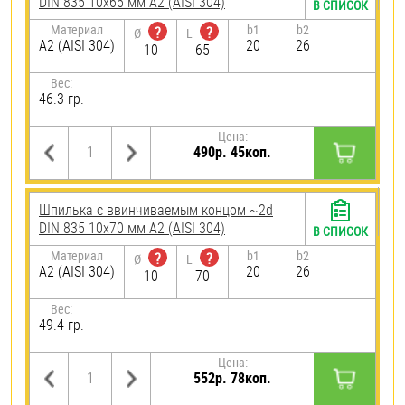
DIN 835 10х65 мм А2 (AISI 304)
В СПИСОК
Материал
b1
b2
?
?
Ø
L
А2 (AISI 304)
20
26
10
65
Вес:
46.3 гр.
Цена:
490р. 45коп.
Шпилька c ввинчиваемым концом ~2d
DIN 835 10х70 мм А2 (AISI 304)
В СПИСОК
Материал
b1
b2
?
?
Ø
L
А2 (AISI 304)
20
26
10
70
Вес:
49.4 гр.
Цена:
552р. 78коп.