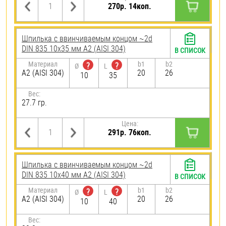
270р. 14коп.
Шпилька c ввинчиваемым концом ~2d
DIN 835 10х35 мм А2 (AISI 304)
В СПИСОК
Материал
b1
b2
?
?
Ø
L
А2 (AISI 304)
20
26
10
35
Вес:
27.7 гр.
Цена:
291р. 76коп.
Шпилька c ввинчиваемым концом ~2d
DIN 835 10х40 мм А2 (AISI 304)
В СПИСОК
Материал
b1
b2
?
?
Ø
L
А2 (AISI 304)
20
26
10
40
Вес: