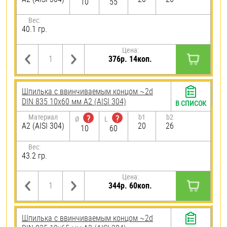
10
55
Вес:
40.1 гр.
Цена:
376р. 14коп.
Шпилька c ввинчиваемым концом ~2d
DIN 835 10х60 мм А2 (AISI 304)
В СПИСОК
Материал
b1
b2
?
?
Ø
L
А2 (AISI 304)
20
26
10
60
Вес:
43.2 гр.
Цена:
344р. 60коп.
Шпилька c ввинчиваемым концом ~2d