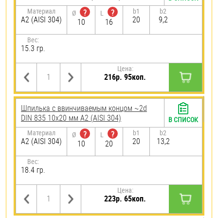
Материал
b1
b2
?
?
Ø
L
А2 (AISI 304)
20
9,2
10
16
Вес:
15.3 гр.
Цена:
216р. 95коп.
Шпилька c ввинчиваемым концом ~2d
DIN 835 10х20 мм А2 (AISI 304)
В СПИСОК
Материал
b1
b2
?
?
Ø
L
А2 (AISI 304)
20
13,2
10
20
Вес:
18.4 гр.
Цена:
223р. 65коп.