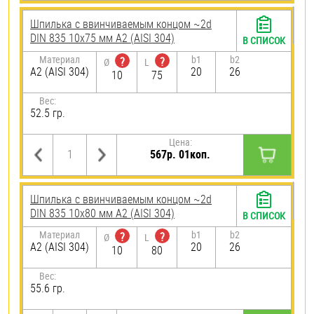
Шпилька c ввинчиваемым концом ~2d
DIN 835 10х75 мм А2 (AISI 304)
В СПИСОК
Материал
b1
b2
?
?
Ø
L
А2 (AISI 304)
20
26
10
75
Вес:
52.5 гр.
Цена:
567р. 01коп.
Шпилька c ввинчиваемым концом ~2d
DIN 835 10х80 мм А2 (AISI 304)
В СПИСОК
Материал
b1
b2
?
?
Ø
L
А2 (AISI 304)
20
26
10
80
Вес:
55.6 гр.