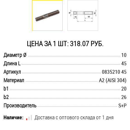
Оснастка и аксессуары для яхт
Пробки
ЦЕНА ЗА 1 ШТ: 318.07 РУБ.
Саморезы и шурупы
.............................................................................................................
Диаметр Ø
10
.............................................................................................................
Длина L
45
Стопорные кольца
.............................................................................................................
Артикул
0835210 45
.............................................................................................................
Материал
А2 (AISI 304)
Такелаж
.............................................................................................................
b1
20
.............................................................................................................
b2
26
Хомуты
.............................................................................................................
Производитель
S+P
Шайбы
Наличие:
Доставка с оптового склада от 1 дня
Шпильки