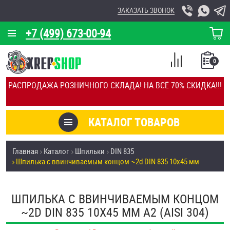
ЗАКАЗАТЬ ЗВОНОК
+7 (499) 673-00-94
КОРЗИНА
О КОМПАНИИ
0
СПИСОК
КАЛЬКУЛЯТОР
СРАВНЕНИЕ
РАСПРОДАЖА РОЗНИЧНОГО СКЛАДА! НА ВСЁ 70% СКИДКА!!!
ПОКУПОК
ОТЗЫВЫ
КАТАЛОГ ТОВАРОВ
КЛИЕНТЫ
Товары со скидкой
Главная
Каталог
Шпильки
DIN 835
УСЛУГИ
Шпилька c ввинчиваемым концом ~2d DIN 835 10х45 мм
Анкеры
СКИДКИ
Антивандальный крепёж, инструмент
ШПИЛЬКА C ВВИНЧИВАЕМЫМ КОНЦОМ
ОПТ
~2D DIN 835 10Х45 ММ А2 (AISI 304)
ПОКУПАТЕЛЯМ
Болты и винты