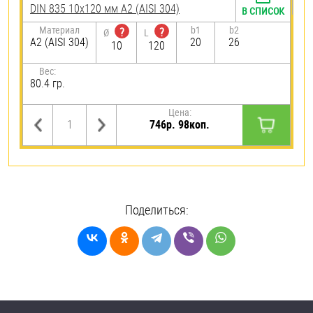
DIN 835 10х120 мм А2 (AISI 304)
В СПИСОК
Материал
b1
b2
?
?
Ø
L
А2 (AISI 304)
20
26
10
120
Вес:
80.4 гр.
Цена:
746р. 98коп.
Поделиться: