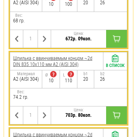
А2 (AISI 304)
20
26
10
100
Вес:
68 гр.
Цена:
672р. 09коп.
Шпилька c ввинчиваемым концом ~2d
DIN 835 10х110 мм А2 (AISI 304)
В СПИСОК
Материал
b1
b2
?
?
Ø
L
А2 (AISI 304)
20
26
10
110
Вес:
74.2 гр.
Цена:
703р. 80коп.
Шпилька c ввинчиваемым концом ~2d