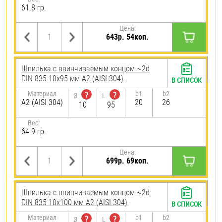
61.8 гр.
Цена:
643р. 54коп.
Шпилька c ввинчиваемым концом ~2d
DIN 835 10х95 мм А2 (AISI 304)
В СПИСОК
Материал
b1
b2
?
?
Ø
L
А2 (AISI 304)
20
26
10
95
Вес:
64.9 гр.
Цена:
699р. 69коп.
Шпилька c ввинчиваемым концом ~2d
DIN 835 10х100 мм А2 (AISI 304)
В СПИСОК
Материал
b1
b2
?
?
Ø
L