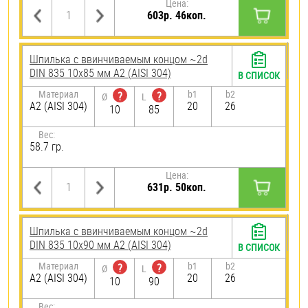
Цена:
603р. 46коп.
Шпилька c ввинчиваемым концом ~2d
DIN 835 10х85 мм А2 (AISI 304)
В СПИСОК
Материал
b1
b2
?
?
Ø
L
А2 (AISI 304)
20
26
10
85
Вес:
58.7 гр.
Цена:
631р. 50коп.
Шпилька c ввинчиваемым концом ~2d
DIN 835 10х90 мм А2 (AISI 304)
В СПИСОК
Материал
b1
b2
?
?
Ø
L
А2 (AISI 304)
20
26
10
90
Вес: