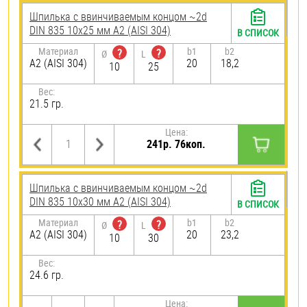
Шпилька c ввинчиваемым концом ~2d
DIN 835 10х25 мм А2 (AISI 304)
В СПИСОК
Материал
b1
b2
?
?
Ø
L
А2 (AISI 304)
20
18,2
10
25
Вес:
21.5 гр.
Цена:
241р. 76коп.
Шпилька c ввинчиваемым концом ~2d
DIN 835 10х30 мм А2 (AISI 304)
В СПИСОК
Материал
b1
b2
?
?
Ø
L
А2 (AISI 304)
20
23,2
10
30
Вес:
24.6 гр.
Цена: