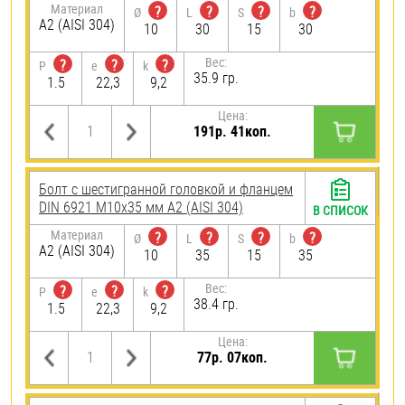
Материал
?
?
?
?
Ø
L
S
b
А2 (AISI 304)
10
30
15
30
Вес:
?
?
?
P
e
k
35.9 гр.
1.5
22,3
9,2
Цена:
191р. 41коп.
Болт с шестигранной головкой и фланцем
DIN 6921 М10х35 мм А2 (AISI 304)
В СПИСОК
Материал
?
?
?
?
Ø
L
S
b
А2 (AISI 304)
10
35
15
35
Вес:
?
?
?
P
e
k
38.4 гр.
1.5
22,3
9,2
Цена:
77р. 07коп.