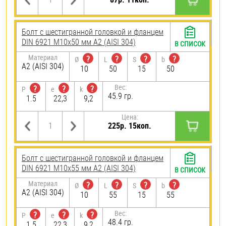
Болт с шестигранной головкой и фланцем
DIN 6921 М10х50 мм А2 (AISI 304)
В СПИСОК
Материал
?
?
?
?
Ø
L
S
b
А2 (AISI 304)
10
50
15
50
Вес:
?
?
?
P
e
k
45.9 гр.
1.5
22,3
9,2
Цена:
225р. 15коп.
Болт с шестигранной головкой и фланцем
DIN 6921 М10х55 мм А2 (AISI 304)
В СПИСОК
Материал
?
?
?
?
Ø
L
S
b
А2 (AISI 304)
10
55
15
55
Вес:
?
?
?
P
e
k
48.4 гр.
1.5
22,3
9,2