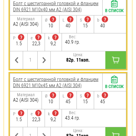
Болт с шестигранной головкой и фланцем
DIN 6921 М10х40 мм А2 (AISI 304)
В СПИСОК
Материал
?
?
?
?
Ø
L
S
b
А2 (AISI 304)
10
40
15
40
Вес:
?
?
?
P
e
k
40.9 гр.
1.5
22,3
9,2
Цена:
82р. 11коп.
Болт с шестигранной головкой и фланцем
DIN 6921 М10х45 мм А2 (AISI 304)
В СПИСОК
Материал
?
?
?
?
Ø
L
S
b
А2 (AISI 304)
10
45
15
45
Вес:
?
?
?
P
e
k
43.4 гр.
1.5
22,3
9,2
Цена:
87р. 11коп.