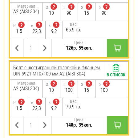
Материал
?
?
?
?
Ø
L
S
b
А2 (AISI 304)
10
90
15
90
Вес:
?
?
?
P
e
k
65.9 гр.
1.5
22,3
9,2
Цена:
126р. 55коп.
Болт с шестигранной головкой и фланцем
DIN 6921 М10х100 мм А2 (AISI 304)
В СПИСОК
Материал
?
?
?
?
Ø
L
S
b
А2 (AISI 304)
10
100
15
100
Вес:
?
?
?
P
e
k
70.9 гр.
1.5
22,3
9,2
Цена:
148р. 35коп.