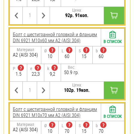
Цена:
92р. 91коп.
Болт с шестигранной головкой и фланцем
DIN 6921 М10х60 мм А2 (AISI 304)
В СПИСОК
Материал
?
?
?
?
Ø
L
S
b
А2 (AISI 304)
10
60
15
60
Вес:
?
?
?
P
e
k
50.9 гр.
1.5
22,3
9,2
Цена:
102р. 19коп.
Болт с шестигранной головкой и фланцем
DIN 6921 М10х70 мм А2 (AISI 304)
В СПИСОК
Материал
?
?
?
?
Ø
L
S
b
А2 (AISI 304)
10
70
15
70