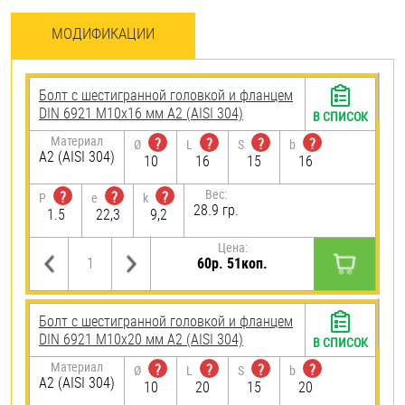
МОДИФИКАЦИИ
Болт с шестигранной головкой и фланцем
DIN 6921 М10х16 мм А2 (AISI 304)
В СПИСОК
Материал
?
?
?
?
Ø
L
S
b
А2 (AISI 304)
10
16
15
16
Вес:
?
?
?
P
e
k
28.9 гр.
1.5
22,3
9,2
Цена:
60р. 51коп.
Болт с шестигранной головкой и фланцем
DIN 6921 М10х20 мм А2 (AISI 304)
В СПИСОК
Материал
?
?
?
?
Ø
L
S
b
А2 (AISI 304)
10
20
15
20