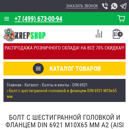
ЗАКАЗАТЬ ЗВОНОК
+7 (499) 673-00-94
КОРЗИНА
О КОМПАНИИ
0
СПИСОК
КАЛЬКУЛЯТОР
СРАВНЕНИЕ
РАСПРОДАЖА РОЗНИЧНОГО СКЛАДА! НА ВСЁ 70% СКИДКА!!!
ПОКУПОК
ОТЗЫВЫ
КАТАЛОГ ТОВАРОВ
КЛИЕНТЫ
Товары со скидкой
Главная
Каталог
Болты и винты
DIN 6921
УСЛУГИ
Болт с шестигранной головкой и фланцем DIN 6921 М10х65
Анкеры
мм
СКИДКИ
Антивандальный крепёж, инструмент
ОПТ
БОЛТ С ШЕСТИГРАННОЙ ГОЛОВКОЙ И
ФЛАНЦЕМ DIN 6921 М10Х65 ММ А2 (AISI
ПОКУПАТЕЛЯМ
Болты и винты