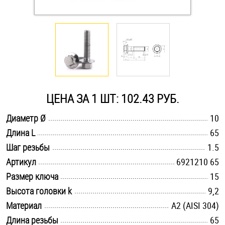
Оснастка и аксессуары для яхт
Пробки
Саморезы и шурупы
ЦЕНА ЗА 1 ШТ: 102.43 РУБ.
Стопорные кольца
.............................................................................................................
Диаметр Ø
10
.............................................................................................................
Длина L
65
.............................................................................................................
Такелаж
Шаг резьбы
1.5
.............................................................................................................
Артикул
6921210 65
Хомуты
.............................................................................................................
Размер ключа
15
.............................................................................................................
Высота головки k
9,2
Шайбы
.............................................................................................................
Материал
А2 (AISI 304)
Шпильки
.............................................................................................................
Длина резьбы
65