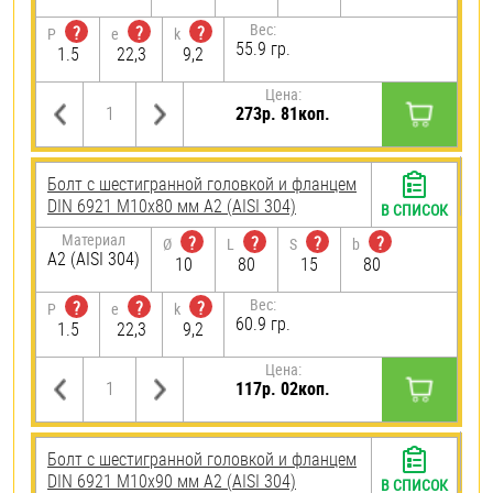
Вес:
?
?
?
P
e
k
55.9 гр.
1.5
22,3
9,2
Цена:
273р. 81коп.
Болт с шестигранной головкой и фланцем
DIN 6921 М10х80 мм А2 (AISI 304)
В СПИСОК
Материал
?
?
?
?
Ø
L
S
b
А2 (AISI 304)
10
80
15
80
Вес:
?
?
?
P
e
k
60.9 гр.
1.5
22,3
9,2
Цена:
117р. 02коп.
Болт с шестигранной головкой и фланцем
DIN 6921 М10х90 мм А2 (AISI 304)
В СПИСОК