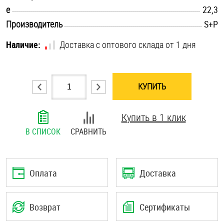
.............................................................................................................
e
22,3
Шплинты
.............................................................................................................
Производитель
S+P
Штифты и пальцы
Наличие:
Доставка с оптового склада от 1 дня
КУПИТЬ
Купить в 1 клик
В СПИСОК
СРАВНИТЬ
Оплата
Доставка
Возврат
Сертификаты