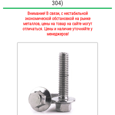
304)
ОПЛАТА И ДОСТАВКА
Втулки
Внимание! В связи, с нестабильной
НАШИ МАГАЗИНЫ
экономической обстановкой на рынке
Гайки
металлов, цены на товар на сайте могут
отличаться. Цены и наличие уточняйте у
Дюбели
менеджеров!
Дюймовый крепёж
Заклепки (Гайки-Заклепки)
Инструмент
Крюки, кольца с метрической резьбой
Крюки, кольца с шурупной резьбой