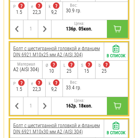
Вес:
?
?
?
P
e
k
30.9 гр.
1.5
22,3
9,2
Цена:
136р. 05коп.
Болт с шестигранной головкой и фланцем
DIN 6921 М10х25 мм А2 (AISI 304)
В СПИСОК
Материал
?
?
?
?
Ø
L
S
b
А2 (AISI 304)
10
25
15
25
Вес:
?
?
?
P
e
k
33.4 гр.
1.5
22,3
9,2
Цена:
162р. 18коп.
Болт с шестигранной головкой и фланцем
DIN 6921 М10х30 мм А2 (AISI 304)
В СПИСОК