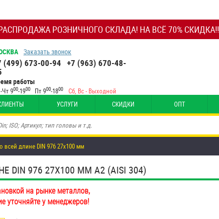
РАСПРОДАЖА РОЗНИЧНОГО СКЛАДА! НА ВСЁ 70% СКИДКА!!
ОСКВА
Заказать звонок
7 (499) 673-00-94
+7 (963) 670-48-
5
ремя работы
00
00
00
00
-Чт 9
-19
Пт 9
-18
Сб, Вс - Выходной
КЛИЕНТЫ
УСЛУГИ
СКИДКИ
ОПТ
о всей длине DIN 976 27х100 мм
DIN 976 27Х100 ММ А2 (AISI 304)
ановкой на рынке металлов,
ие уточняйте у менеджеров!