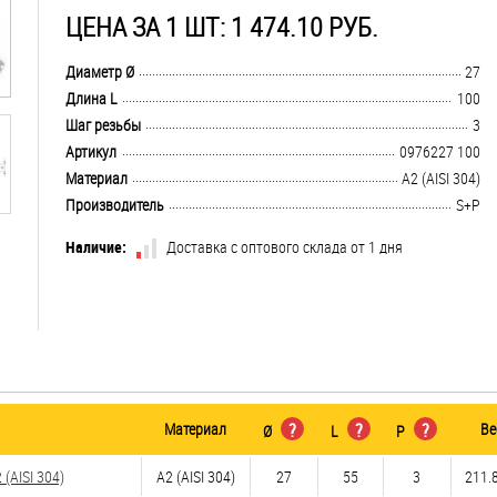
ЦЕНА ЗА 1 ШТ: 1 474.10 РУБ.
.................................................................................................................................
Диаметр Ø
27
.................................................................................................................................
Длина L
100
.................................................................................................................................
Шаг резьбы
3
.................................................................................................................................
Артикул
0976227 100
.................................................................................................................................
Материал
А2 (AISI 304)
.................................................................................................................................
Производитель
S+P
Наличие:
Доставка с оптового склада от 1 дня
Материал
?
?
?
Ве
Ø
L
P
(AISI 304)
А2 (AISI 304)
27
55
3
211.8