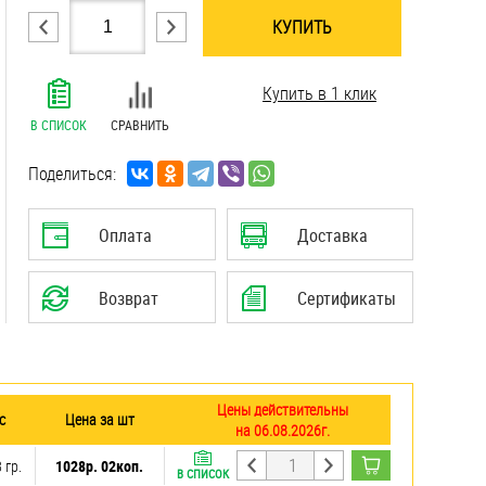
КУПИТЬ
.......................................................................
Купить в 1 клик
.......................................................................
.......................................................................
В СПИСОК
СРАВНИТЬ
.......................................................................
.......................................................................
Поделиться:
.......................................................................
Оплата
Доставка
Возврат
Сертификаты
Цены действительны
с
Цена за шт
на 06.08.2026г.
 гр.
1028р. 02коп.
В СПИСОК