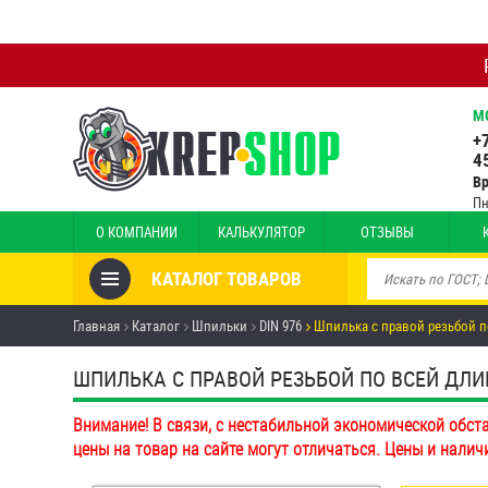
М
+
4
В
Пн
О КОМПАНИИ
КАЛЬКУЛЯТОР
ОТЗЫВЫ
КАТАЛОГ ТОВАРОВ
Товары со скидкой
Главная
Каталог
Шпильки
DIN 976
Шпилька с правой резьбой п
Анкеры
ШПИЛЬКА С ПРАВОЙ РЕЗЬБОЙ ПО ВСЕЙ ДЛИНЕ 
Антивандальный крепёж,
Внимание! В связи, с нестабильной экономической обст
инструмент
цены на товар на сайте могут отличаться. Цены и налич
Болты и винты