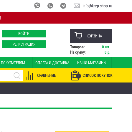
info@krep-shop.ru
!
ВОЙТИ
КОРЗИНА
РЕГИСТРАЦИЯ
Товаров:
0
шт.
На сумму:
0
р.
ПОКУПАТЕЛЯМ
ОПЛАТА И ДОСТАВКА
НАШИ МАГАЗИНЫ
СРАВНЕНИЕ
СПИСОК ПОКУПОК
0