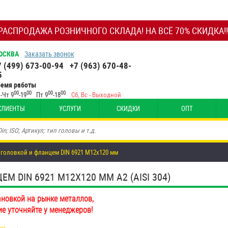
РАСПРОДАЖА РОЗНИЧНОГО СКЛАДА! НА ВСЁ 70% СКИДКА!!
ОСКВА
Заказать звонок
7 (499) 673-00-94
+7 (963) 670-48-
5
ремя работы
00
00
00
00
-Чт 9
-19
Пт 9
-18
Сб, Вс - Выходной
КЛИЕНТЫ
УСЛУГИ
СКИДКИ
ОПТ
 головкой и фланцем DIN 6921 М12х120 мм
 DIN 6921 М12Х120 ММ А2 (AISI 304)
ановкой на рынке металлов,
ие уточняйте у менеджеров!