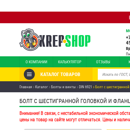
М
+
4
В
Пн
О КОМПАНИИ
КАЛЬКУЛЯТОР
ОТЗЫВЫ
КАТАЛОГ ТОВАРОВ
Товары со скидкой
Главная
Каталог
Болты и винты
DIN 6921
Болт с шестигранной
Анкеры
БОЛТ С ШЕСТИГРАННОЙ ГОЛОВКОЙ И ФЛАНЦЕМ
Антивандальный крепёж,
Внимание! В связи, с нестабильной экономической обст
инструмент
цены на товар на сайте могут отличаться. Цены и налич
Болты и винты