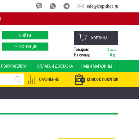
info@krep-shop.ru
!
ВОЙТИ
КОРЗИНА
РЕГИСТРАЦИЯ
Товаров:
0
шт.
На сумму:
0
р.
ПОКУПАТЕЛЯМ
ОПЛАТА И ДОСТАВКА
НАШИ МАГАЗИНЫ
СРАВНЕНИЕ
СПИСОК ПОКУПОК
0