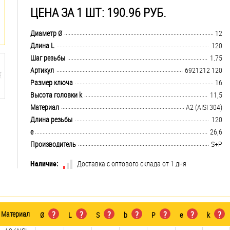
ЦЕНА ЗА 1 ШТ: 190.96 РУБ.
.................................................................................................................................
Диаметр Ø
12
.................................................................................................................................
Длина L
120
.................................................................................................................................
Шаг резьбы
1.75
.................................................................................................................................
Артикул
6921212 120
.................................................................................................................................
Размер ключа
16
.................................................................................................................................
Высота головки k
11,5
.................................................................................................................................
Материал
А2 (AISI 304)
.................................................................................................................................
Длина резьбы
120
.................................................................................................................................
e
26,6
.................................................................................................................................
Производитель
S+P
Наличие:
Доставка с оптового склада от 1 дня
Материал
?
?
?
?
?
?
?
Ø
L
S
b
P
e
k