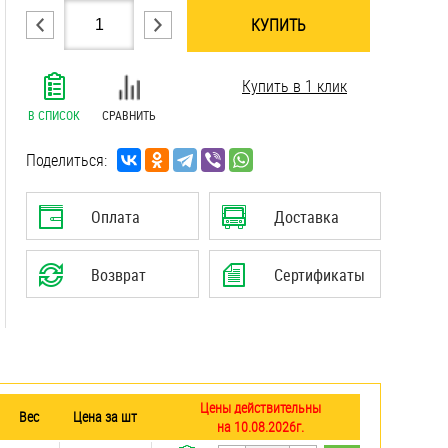
КУПИТЬ
.......................................................................
Купить в 1 клик
.......................................................................
.......................................................................
В СПИСОК
СРАВНИТЬ
.......................................................................
.......................................................................
Поделиться:
.......................................................................
.......................................................................
Оплата
Доставка
.......................................................................
.......................................................................
Возврат
Сертификаты
.......................................................................
Цены действительны
Вес
Цена за шт
на 10.08.2026г.