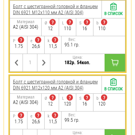
Болт с шестигранной головкой и фланцем
DIN 6921 М12х110 мм А2 (AISI 304)
В СПИСОК
Материал
?
?
?
?
Ø
L
S
b
А2 (AISI 304)
12
110
16
110
Вес:
?
?
?
P
e
k
95.1 гр.
1.75
26,6
11,5
Цена:
182р. 54коп.
Болт с шестигранной головкой и фланцем
DIN 6921 М12х120 мм А2 (AISI 304)
В СПИСОК
Материал
?
?
?
?
Ø
L
S
b
А2 (AISI 304)
12
120
16
120
Вес:
?
?
?
P
e
k
99.5 гр.
1.75
26,6
11,5
Цена: