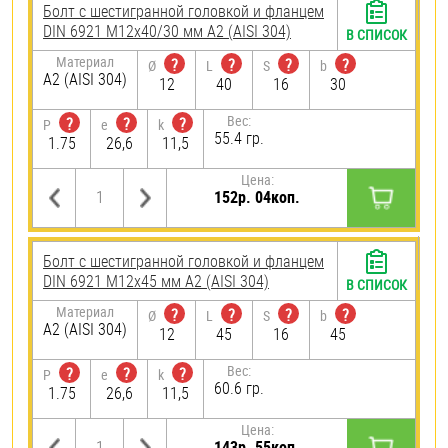
Болт с шестигранной головкой и фланцем
DIN 6921 М12х40/30 мм А2 (AISI 304)
В СПИСОК
Материал
?
?
?
?
Ø
L
S
b
А2 (AISI 304)
12
40
16
30
Вес:
?
?
?
P
e
k
55.4 гр.
1.75
26,6
11,5
Цена:
152р. 04коп.
Болт с шестигранной головкой и фланцем
DIN 6921 М12х45 мм А2 (AISI 304)
В СПИСОК
Материал
?
?
?
?
Ø
L
S
b
А2 (AISI 304)
12
45
16
45
Вес:
?
?
?
P
e
k
60.6 гр.
1.75
26,6
11,5
Цена:
143р. 55коп.