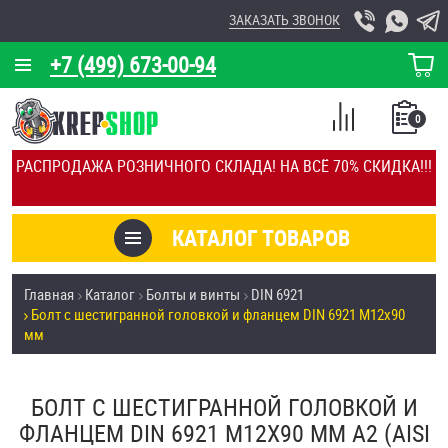
ЗАКАЗАТЬ ЗВОНОК
+7 (499) 673-00-94
КОРЗИНА
О КОМПАНИИ
0
СПИСОК
КАЛЬКУЛЯТОР
СРАВНЕНИЕ
РАСПРОДАЖА РОЗНИЧНОГО СКЛАДА! НА ВСЁ 70% СКИДКА!!!
ПОКУПОК
ОТЗЫВЫ
КАТАЛОГ ТОВАРОВ
КЛИЕНТЫ
Товары со скидкой
Главная
Каталог
Болты и винты
DIN 6921
УСЛУГИ
Болт с шестигранной головкой и фланцем DIN 6921 М12х90
Анкеры
мм
СКИДКИ
Антивандальный крепёж, инструмент
ОПТ
БОЛТ С ШЕСТИГРАННОЙ ГОЛОВКОЙ И
ФЛАНЦЕМ DIN 6921 М12Х90 ММ А2 (AISI
ПОКУПАТЕЛЯМ
Болты и винты