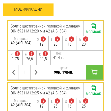
МОДИФИКАЦИИ
Болт с шестигранной головкой и фланцем
DIN 6921 М12х20 мм А2 (AISI 304)
В СПИСОК
Материал
?
?
?
?
Ø
L
S
b
А2 (AISI 304)
12
20
16
20
Вес:
?
?
?
P
e
k
41.4 гр.
1.75
26,6
11,5
Цена:
98р. 19коп.
Болт с шестигранной головкой и фланцем
DIN 6921 М12х25 мм А2 (AISI 304)
В СПИСОК
Материал
?
?
?
?
Ø
L
S
b
А2 (AISI 304)
12
25
16
25