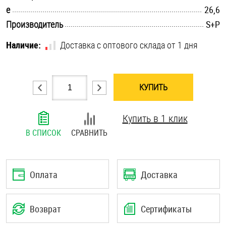
.............................................................................................................
e
26,6
Шплинты
.............................................................................................................
Производитель
S+P
Штифты и пальцы
Наличие:
Доставка с оптового склада от 1 дня
КУПИТЬ
Купить в 1 клик
В СПИСОК
СРАВНИТЬ
Оплата
Доставка
Возврат
Сертификаты