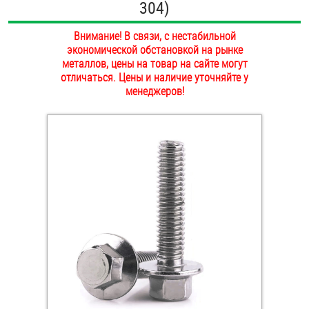
304)
ОПЛАТА И ДОСТАВКА
Втулки
Внимание! В связи, с нестабильной
НАШИ МАГАЗИНЫ
экономической обстановкой на рынке
Гайки
металлов, цены на товар на сайте могут
отличаться. Цены и наличие уточняйте у
Дюбели
менеджеров!
Дюймовый крепёж
Заклепки (Гайки-Заклепки)
Инструмент
Крюки, кольца с метрической резьбой
Крюки, кольца с шурупной резьбой