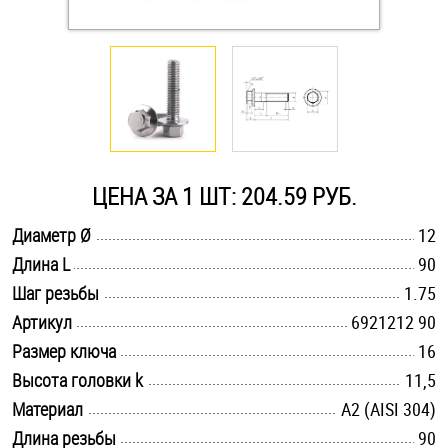
Оснастка и аксессуары для яхт
Пробки
Саморезы и шурупы
ЦЕНА ЗА 1 ШТ: 204.59 РУБ.
Стопорные кольца
.............................................................................................................
Диаметр Ø
12
.............................................................................................................
Длина L
90
.............................................................................................................
Такелаж
Шаг резьбы
1.75
.............................................................................................................
Артикул
6921212 90
Хомуты
.............................................................................................................
Размер ключа
16
.............................................................................................................
Высота головки k
11,5
Шайбы
.............................................................................................................
Материал
А2 (AISI 304)
Шпильки
.............................................................................................................
Длина резьбы
90