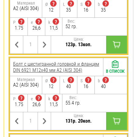
Материал
?
?
?
?
Ø
L
S
b
А2 (AISI 304)
12
35
16
35
Вес:
?
?
?
P
e
k
52 гр.
1.75
26,6
11,5
Цена:
123р. 13коп.
Болт с шестигранной головкой и фланцем
DIN 6921 М12х40 мм А2 (AISI 304)
В СПИСОК
Материал
?
?
?
?
Ø
L
S
b
А2 (AISI 304)
12
40
16
40
Вес:
?
?
?
P
e
k
55.4 гр.
1.75
26,6
11,5
Цена:
131р. 20коп.