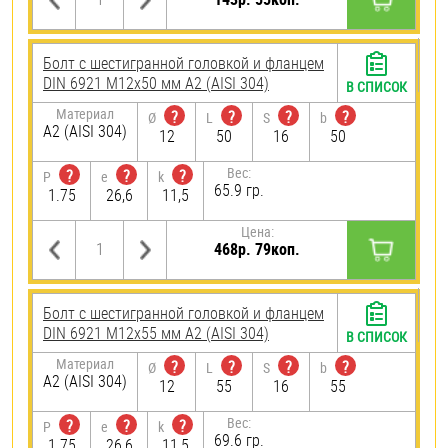
Болт с шестигранной головкой и фланцем
DIN 6921 М12х50 мм А2 (AISI 304)
В СПИСОК
Материал
?
?
?
?
Ø
L
S
b
А2 (AISI 304)
12
50
16
50
Вес:
?
?
?
P
e
k
65.9 гр.
1.75
26,6
11,5
Цена:
468р. 79коп.
Болт с шестигранной головкой и фланцем
DIN 6921 М12х55 мм А2 (AISI 304)
В СПИСОК
Материал
?
?
?
?
Ø
L
S
b
А2 (AISI 304)
12
55
16
55
Вес:
?
?
?
P
e
k
69.6 гр.
1.75
26,6
11,5