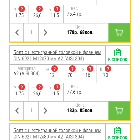
Вес:
?
?
?
P
e
k
75.4 гр.
1.75
26,6
11,5
Цена:
178р. 68коп.
Болт с шестигранной головкой и фланцем
DIN 6921 М12х70 мм А2 (AISI 304)
В СПИСОК
Материал
?
?
?
?
Ø
L
S
b
А2 (AISI 304)
12
70
16
70
Вес:
?
?
?
P
e
k
77.6 гр.
1.75
26,6
11,5
Цена:
183р. 85коп.
Болт с шестигранной головкой и фланцем
DIN 6921 М12х80 мм А2 (AISI 304)
В СПИСОК