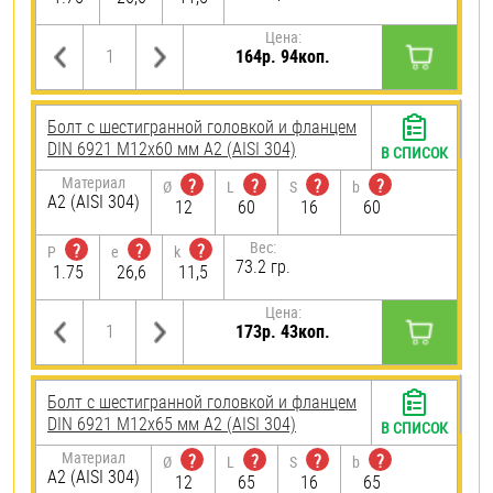
Цена:
164р. 94коп.
Болт с шестигранной головкой и фланцем
DIN 6921 М12х60 мм А2 (AISI 304)
В СПИСОК
Материал
?
?
?
?
Ø
L
S
b
А2 (AISI 304)
12
60
16
60
Вес:
?
?
?
P
e
k
73.2 гр.
1.75
26,6
11,5
Цена:
173р. 43коп.
Болт с шестигранной головкой и фланцем
DIN 6921 М12х65 мм А2 (AISI 304)
В СПИСОК
Материал
?
?
?
?
Ø
L
S
b
А2 (AISI 304)
12
65
16
65