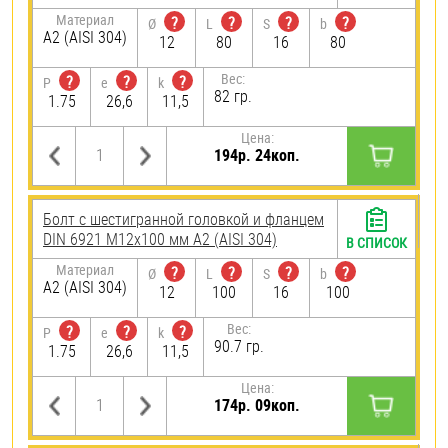
Материал
?
?
?
?
Ø
L
S
b
А2 (AISI 304)
12
80
16
80
Вес:
?
?
?
P
e
k
82 гр.
1.75
26,6
11,5
Цена:
194р. 24коп.
Болт с шестигранной головкой и фланцем
DIN 6921 М12х100 мм А2 (AISI 304)
В СПИСОК
Материал
?
?
?
?
Ø
L
S
b
А2 (AISI 304)
12
100
16
100
Вес:
?
?
?
P
e
k
90.7 гр.
1.75
26,6
11,5
Цена:
174р. 09коп.