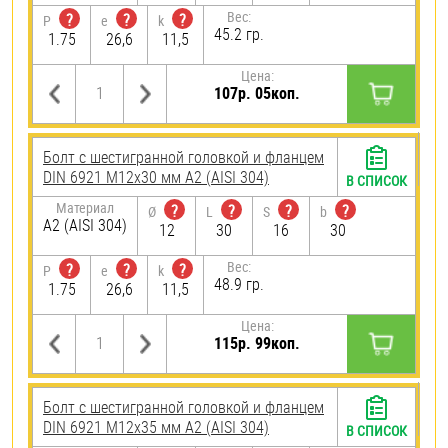
Вес:
?
?
?
P
e
k
45.2 гр.
1.75
26,6
11,5
Цена:
107р. 05коп.
Болт с шестигранной головкой и фланцем
DIN 6921 М12х30 мм А2 (AISI 304)
В СПИСОК
Материал
?
?
?
?
Ø
L
S
b
А2 (AISI 304)
12
30
16
30
Вес:
?
?
?
P
e
k
48.9 гр.
1.75
26,6
11,5
Цена:
115р. 99коп.
Болт с шестигранной головкой и фланцем
DIN 6921 М12х35 мм А2 (AISI 304)
В СПИСОК