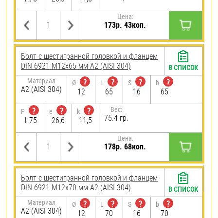
Цена:
173р. 43коп.
Болт с шестигранной головкой и фланцем
DIN 6921 М12х65 мм А2 (AISI 304)
В СПИСОК
Материал
?
?
?
?
Ø
L
S
b
А2 (AISI 304)
12
65
16
65
Вес:
?
?
?
P
e
k
75.4 гр.
1.75
26,6
11,5
Цена:
178р. 68коп.
Болт с шестигранной головкой и фланцем
DIN 6921 М12х70 мм А2 (AISI 304)
В СПИСОК
Материал
?
?
?
?
Ø
L
S
b
А2 (AISI 304)
12
70
16
70