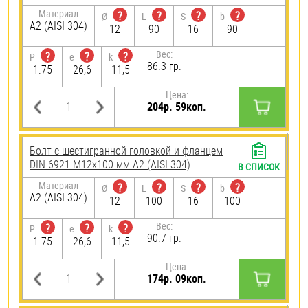
Материал
?
?
?
?
Ø
L
S
b
А2 (AISI 304)
12
90
16
90
Вес:
?
?
?
P
e
k
86.3 гр.
1.75
26,6
11,5
Цена:
204р. 59коп.
Болт с шестигранной головкой и фланцем
DIN 6921 М12х100 мм А2 (AISI 304)
В СПИСОК
Материал
?
?
?
?
Ø
L
S
b
А2 (AISI 304)
12
100
16
100
Вес:
?
?
?
P
e
k
90.7 гр.
1.75
26,6
11,5
Цена:
174р. 09коп.