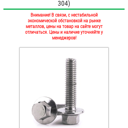
304)
ОПЛАТА И ДОСТАВКА
Втулки
Внимание! В связи, с нестабильной
НАШИ МАГАЗИНЫ
экономической обстановкой на рынке
Гайки
металлов, цены на товар на сайте могут
отличаться. Цены и наличие уточняйте у
Дюбели
менеджеров!
Дюймовый крепёж
Заклепки (Гайки-Заклепки)
Инструмент
Крюки, кольца с метрической резьбой
Крюки, кольца с шурупной резьбой