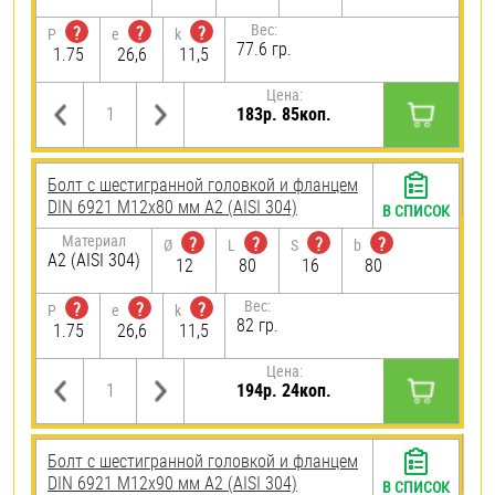
Вес:
?
?
?
P
e
k
77.6 гр.
1.75
26,6
11,5
Цена:
183р. 85коп.
Болт с шестигранной головкой и фланцем
DIN 6921 М12х80 мм А2 (AISI 304)
В СПИСОК
Материал
?
?
?
?
Ø
L
S
b
А2 (AISI 304)
12
80
16
80
Вес:
?
?
?
P
e
k
82 гр.
1.75
26,6
11,5
Цена:
194р. 24коп.
Болт с шестигранной головкой и фланцем
DIN 6921 М12х90 мм А2 (AISI 304)
В СПИСОК