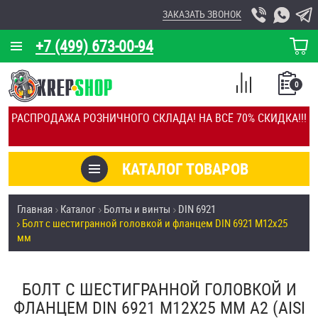
ЗАКАЗАТЬ ЗВОНОК
+7 (499) 673-00-94
КОРЗИНА
О КОМПАНИИ
0
СПИСОК
КАЛЬКУЛЯТОР
СРАВНЕНИЕ
РАСПРОДАЖА РОЗНИЧНОГО СКЛАДА! НА ВСЁ 70% СКИДКА!!!
ПОКУПОК
ОТЗЫВЫ
КАТАЛОГ ТОВАРОВ
КЛИЕНТЫ
Товары со скидкой
Главная
Каталог
Болты и винты
DIN 6921
УСЛУГИ
Болт с шестигранной головкой и фланцем DIN 6921 М12х25
Анкеры
мм
СКИДКИ
Антивандальный крепёж, инструмент
ОПТ
БОЛТ С ШЕСТИГРАННОЙ ГОЛОВКОЙ И
ФЛАНЦЕМ DIN 6921 М12Х25 ММ А2 (AISI
ПОКУПАТЕЛЯМ
Болты и винты