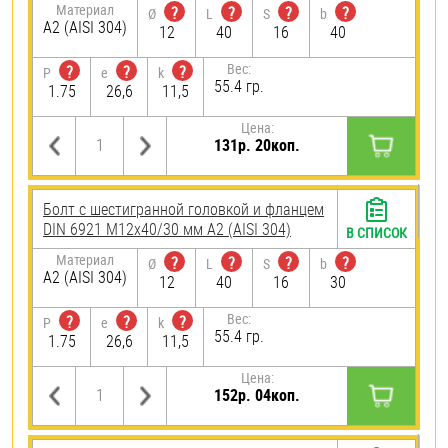
Материал
?
?
?
?
Ø
L
S
b
А2 (AISI 304)
12
40
16
40
Вес:
?
?
?
P
e
k
55.4 гр.
1.75
26,6
11,5
Цена:
131р. 20коп.
Болт с шестигранной головкой и фланцем
DIN 6921 М12х40/30 мм А2 (AISI 304)
В СПИСОК
Материал
?
?
?
?
Ø
L
S
b
А2 (AISI 304)
12
40
16
30
Вес:
?
?
?
P
e
k
55.4 гр.
1.75
26,6
11,5
Цена:
152р. 04коп.