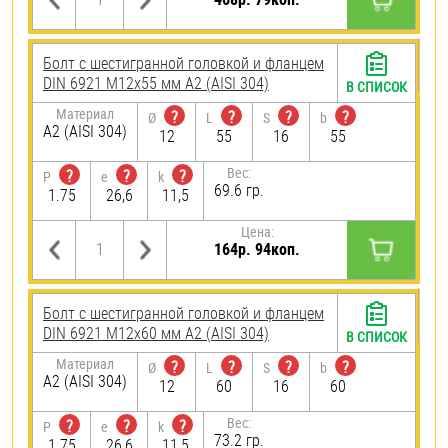
Болт с шестигранной головкой и фланцем
DIN 6921 М12х55 мм А2 (AISI 304)
В СПИСОК
Материал
?
?
?
?
Ø
L
S
b
А2 (AISI 304)
12
55
16
55
Вес:
?
?
?
P
e
k
69.6 гр.
1.75
26,6
11,5
Цена:
164р. 94коп.
Болт с шестигранной головкой и фланцем
DIN 6921 М12х60 мм А2 (AISI 304)
В СПИСОК
Материал
?
?
?
?
Ø
L
S
b
А2 (AISI 304)
12
60
16
60
Вес:
?
?
?
P
e
k
73.2 гр.
1.75
26,6
11,5