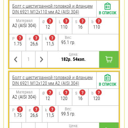
Болт с шестигранной головкой и фланцем
DIN 6921 М12х110 мм А2 (AISI 304)
В СПИСОК
Материал
?
?
?
?
Ø
L
S
b
А2 (AISI 304)
12
110
16
110
Вес:
?
?
?
P
e
k
95.1 гр.
1.75
26,6
11,5
Цена:
182р. 54коп.
Болт с шестигранной головкой и фланцем
DIN 6921 М12х120 мм А2 (AISI 304)
В СПИСОК
Материал
?
?
?
?
Ø
L
S
b
А2 (AISI 304)
12
120
16
120
Вес:
?
?
?
P
e
k
99.5 гр.
1.75
26,6
11,5
Цена: