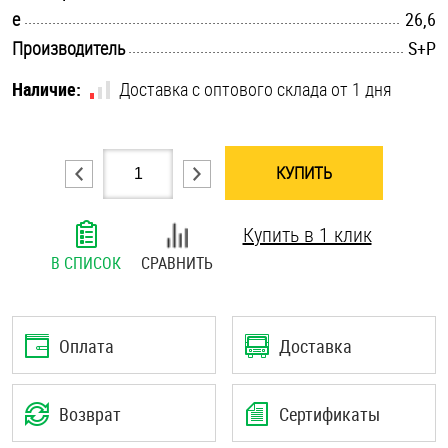
.............................................................................................................
e
26,6
Шплинты
.............................................................................................................
Производитель
S+P
Штифты и пальцы
Наличие:
Доставка с оптового склада от 1 дня
КУПИТЬ
Купить в 1 клик
В СПИСОК
СРАВНИТЬ
Оплата
Доставка
Возврат
Сертификаты