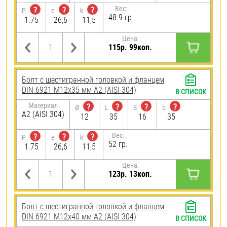
Вес:
?
?
?
P
e
k
48.9 гр.
1.75
26,6
11,5
Цена:
115р. 99коп.
Болт с шестигранной головкой и фланцем
DIN 6921 М12х35 мм А2 (AISI 304)
В СПИСОК
Материал
?
?
?
?
Ø
L
S
b
А2 (AISI 304)
12
35
16
35
Вес:
?
?
?
P
e
k
52 гр.
1.75
26,6
11,5
Цена:
123р. 13коп.
Болт с шестигранной головкой и фланцем
DIN 6921 М12х40 мм А2 (AISI 304)
В СПИСОК