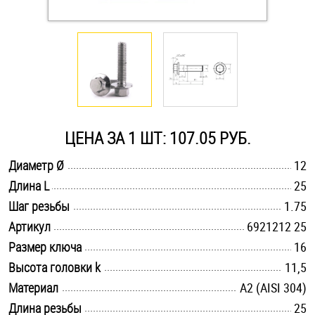
Оснастка и аксессуары для яхт
Пробки
Саморезы и шурупы
ЦЕНА ЗА 1 ШТ: 107.05 РУБ.
Стопорные кольца
.............................................................................................................
Диаметр Ø
12
.............................................................................................................
Длина L
25
.............................................................................................................
Такелаж
Шаг резьбы
1.75
.............................................................................................................
Артикул
6921212 25
Хомуты
.............................................................................................................
Размер ключа
16
.............................................................................................................
Высота головки k
11,5
Шайбы
.............................................................................................................
Материал
А2 (AISI 304)
Шпильки
.............................................................................................................
Длина резьбы
25