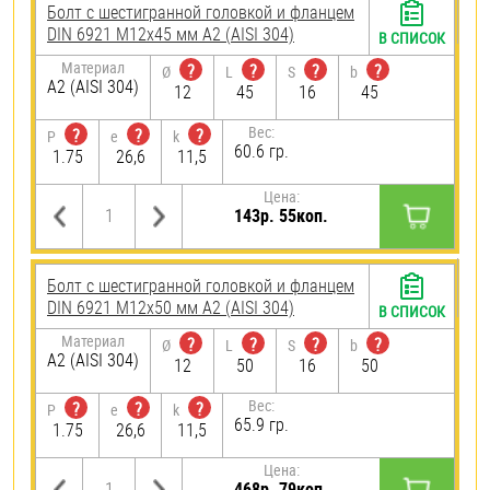
Болт с шестигранной головкой и фланцем
DIN 6921 М12х45 мм А2 (AISI 304)
В СПИСОК
Материал
?
?
?
?
Ø
L
S
b
А2 (AISI 304)
12
45
16
45
Вес:
?
?
?
P
e
k
60.6 гр.
1.75
26,6
11,5
Цена:
143р. 55коп.
Болт с шестигранной головкой и фланцем
DIN 6921 М12х50 мм А2 (AISI 304)
В СПИСОК
Материал
?
?
?
?
Ø
L
S
b
А2 (AISI 304)
12
50
16
50
Вес:
?
?
?
P
e
k
65.9 гр.
1.75
26,6
11,5
Цена:
468р. 79коп.