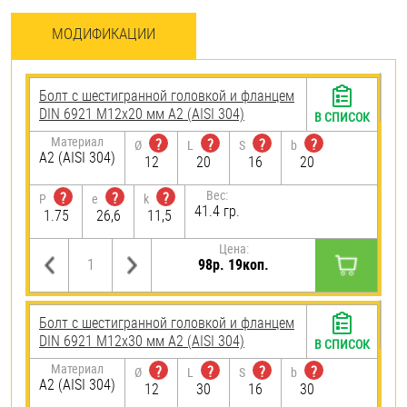
МОДИФИКАЦИИ
Болт с шестигранной головкой и фланцем
DIN 6921 М12х20 мм А2 (AISI 304)
В СПИСОК
Материал
?
?
?
?
Ø
L
S
b
А2 (AISI 304)
12
20
16
20
Вес:
?
?
?
P
e
k
41.4 гр.
1.75
26,6
11,5
Цена:
98р. 19коп.
Болт с шестигранной головкой и фланцем
DIN 6921 М12х30 мм А2 (AISI 304)
В СПИСОК
Материал
?
?
?
?
Ø
L
S
b
А2 (AISI 304)
12
30
16
30