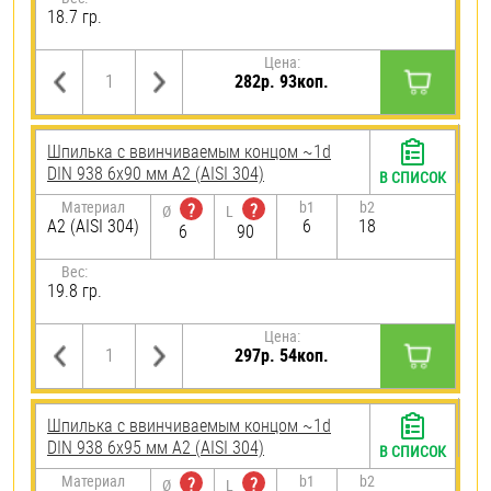
18.7 гр.
Цена:
282р. 93коп.
Шпилька c ввинчиваемым концом ~1d
DIN 938 6х90 мм А2 (AISI 304)
В СПИСОК
Материал
b1
b2
?
?
Ø
L
А2 (AISI 304)
6
18
6
90
Вес:
19.8 гр.
Цена:
297р. 54коп.
Шпилька c ввинчиваемым концом ~1d
DIN 938 6х95 мм А2 (AISI 304)
В СПИСОК
Материал
b1
b2
?
?
Ø
L