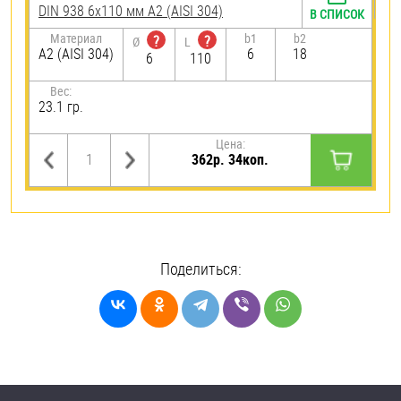
DIN 938 6х110 мм А2 (AISI 304)
В СПИСОК
Материал
b1
b2
?
?
Ø
L
А2 (AISI 304)
6
18
6
110
Вес:
23.1 гр.
Цена:
362р. 34коп.
Поделиться: