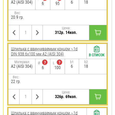
А2 (AISI 304)
6
18
6
95
Вес:
20.9 гр.
Цена:
312р. 14коп.
Шпилька c ввинчиваемым концом ~1d
DIN 938 6х100 мм А2 (AISI 304)
В СПИСОК
Материал
b1
b2
?
?
Ø
L
А2 (AISI 304)
6
18
6
100
Вес:
22 гр.
Цена:
326р. 69коп.
Шпилька c ввинчиваемым концом ~1d