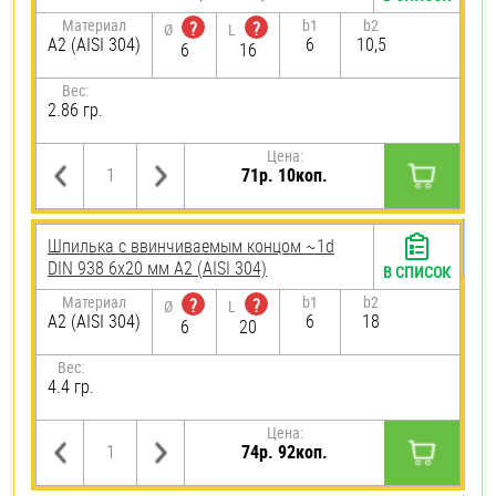
Материал
b1
b2
?
?
Ø
L
А2 (AISI 304)
6
10,5
6
16
Вес:
2.86 гр.
Цена:
71р. 10коп.
Шпилька c ввинчиваемым концом ~1d
DIN 938 6х20 мм А2 (AISI 304)
В СПИСОК
Материал
b1
b2
?
?
Ø
L
А2 (AISI 304)
6
18
6
20
Вес:
4.4 гр.
Цена:
74р. 92коп.