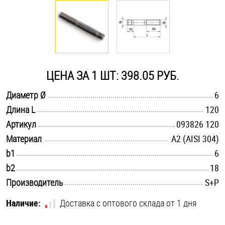
Оснастка и аксессуары для яхт
Пробки
ЦЕНА ЗА 1 ШТ: 398.05 РУБ.
Саморезы и шурупы
.............................................................................................................
Диаметр Ø
6
.............................................................................................................
Длина L
120
Стопорные кольца
.............................................................................................................
Артикул
093826 120
.............................................................................................................
Материал
А2 (AISI 304)
Такелаж
.............................................................................................................
b1
6
.............................................................................................................
b2
18
Хомуты
.............................................................................................................
Производитель
S+P
Шайбы
Наличие:
Доставка с оптового склада от 1 дня
Шпильки