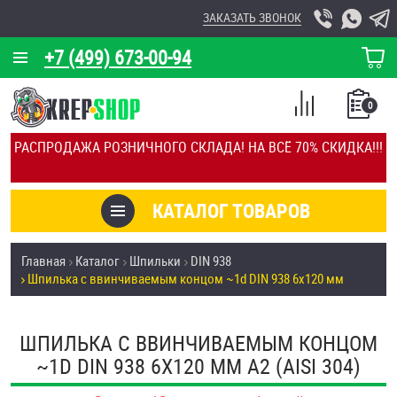
ЗАКАЗАТЬ ЗВОНОК
+7 (499) 673-00-94
КОРЗИНА
О КОМПАНИИ
0
СПИСОК
КАЛЬКУЛЯТОР
СРАВНЕНИЕ
РАСПРОДАЖА РОЗНИЧНОГО СКЛАДА! НА ВСЁ 70% СКИДКА!!!
ПОКУПОК
ОТЗЫВЫ
КАТАЛОГ ТОВАРОВ
КЛИЕНТЫ
Товары со скидкой
Главная
Каталог
Шпильки
DIN 938
УСЛУГИ
Шпилька c ввинчиваемым концом ~1d DIN 938 6х120 мм
Анкеры
СКИДКИ
Антивандальный крепёж, инструмент
ШПИЛЬКА C ВВИНЧИВАЕМЫМ КОНЦОМ
ОПТ
~1D DIN 938 6Х120 ММ А2 (AISI 304)
ПОКУПАТЕЛЯМ
Болты и винты