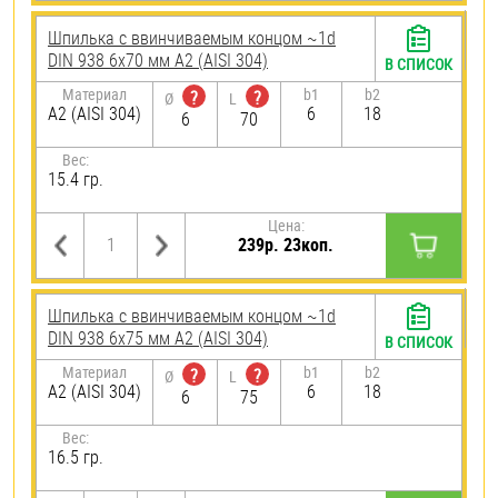
Шпилька c ввинчиваемым концом ~1d
DIN 938 6х70 мм А2 (AISI 304)
В СПИСОК
Материал
b1
b2
?
?
Ø
L
А2 (AISI 304)
6
18
6
70
Вес:
15.4 гр.
Цена:
239р. 23коп.
Шпилька c ввинчиваемым концом ~1d
DIN 938 6х75 мм А2 (AISI 304)
В СПИСОК
Материал
b1
b2
?
?
Ø
L
А2 (AISI 304)
6
18
6
75
Вес:
16.5 гр.