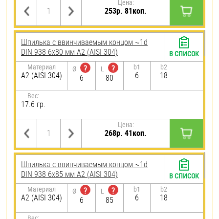
Цена:
253р. 81коп.
Шпилька c ввинчиваемым концом ~1d
DIN 938 6х80 мм А2 (AISI 304)
В СПИСОК
Материал
b1
b2
?
?
Ø
L
А2 (AISI 304)
6
18
6
80
Вес:
17.6 гр.
Цена:
268р. 41коп.
Шпилька c ввинчиваемым концом ~1d
DIN 938 6х85 мм А2 (AISI 304)
В СПИСОК
Материал
b1
b2
?
?
Ø
L
А2 (AISI 304)
6
18
6
85
Вес: