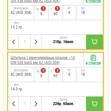
DIN 938 6х60 мм А2 (AISI 304)
В СПИСОК
Материал
b1
b2
?
?
Ø
L
А2 (AISI 304)
6
18
6
60
Вес:
13.2 гр.
Цена:
210р. 16коп.
Шпилька c ввинчиваемым концом ~1d
DIN 938 6х65 мм А2 (AISI 304)
В СПИСОК
Материал
b1
b2
?
?
Ø
L
А2 (AISI 304)
6
18
6
65
Вес:
14.3 гр.
Цена:
224р. 65коп.