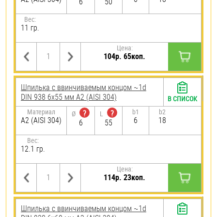
6
50
Вес:
11 гр.
Цена:
104р. 65коп.
Шпилька c ввинчиваемым концом ~1d
DIN 938 6х55 мм А2 (AISI 304)
В СПИСОК
Материал
b1
b2
?
?
Ø
L
А2 (AISI 304)
6
18
6
55
Вес:
12.1 гр.
Цена:
114р. 23коп.
Шпилька c ввинчиваемым концом ~1d