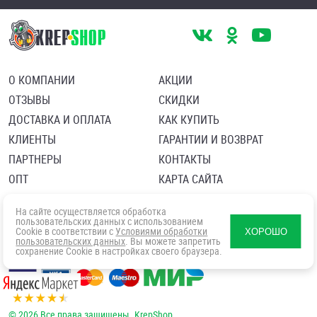
О КОМПАНИИ
АКЦИИ
ОТЗЫВЫ
СКИДКИ
ДОСТАВКА И ОПЛАТА
КАК КУПИТЬ
КЛИЕНТЫ
ГАРАНТИИ И ВОЗВРАТ
ПАРТНЕРЫ
КОНТАКТЫ
ОПТ
КАРТА САЙТА
Пользовательское соглашение
Политика в отношении обработки персональных данных
На сайте осуществляется обработка
Согласие посетителя сайта на обработку персональных данны
пользовательских данных с использованием
Cookie в соответствии с
Условиями обработки
ХОРОШО
пользовательских данных
. Вы можете запретить
сохранение Cookie в настройках своего браузера.
© 2026 Все права защищены. KrepShop