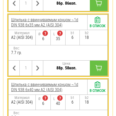
86р. 86коп.
Шпилька c ввинчиваемым концом ~1d
DIN 938 6х35 мм А2 (AISI 304)
В СПИСОК
Материал
b1
b2
?
?
Ø
L
А2 (AISI 304)
6
18
6
35
Вес:
7.7 гр.
Цена:
88р. 58коп.
Шпилька c ввинчиваемым концом ~1d
DIN 938 6х40 мм А2 (AISI 304)
В СПИСОК
Материал
b1
b2
?
?
Ø
L
А2 (AISI 304)
6
18
6
40
Вес: