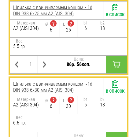
Шпилька c ввинчиваемым концом ~1d
DIN 938 6х25 мм А2 (AISI 304)
В СПИСОК
Материал
b1
b2
?
?
Ø
L
А2 (AISI 304)
6
18
6
25
Вес:
5.5 гр.
Цена:
86р. 56коп.
Шпилька c ввинчиваемым концом ~1d
DIN 938 6х30 мм А2 (AISI 304)
В СПИСОК
Материал
b1
b2
?
?
Ø
L
А2 (AISI 304)
6
18
6
30
Вес:
6.6 гр.
Цена: