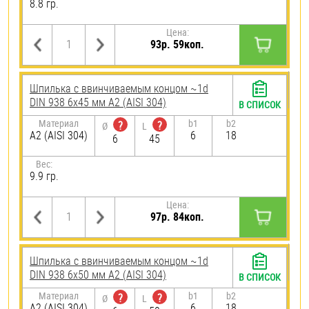
8.8 гр.
Цена:
93р. 59коп.
Шпилька c ввинчиваемым концом ~1d
DIN 938 6х45 мм А2 (AISI 304)
В СПИСОК
Материал
b1
b2
?
?
Ø
L
А2 (AISI 304)
6
18
6
45
Вес:
9.9 гр.
Цена:
97р. 84коп.
Шпилька c ввинчиваемым концом ~1d
DIN 938 6х50 мм А2 (AISI 304)
В СПИСОК
Материал
b1
b2
?
?
Ø
L
А2 (AISI 304)
6
18