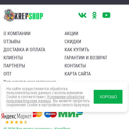
О КОМПАНИИ
АКЦИИ
ОТЗЫВЫ
СКИДКИ
ДОСТАВКА И ОПЛАТА
КАК КУПИТЬ
КЛИЕНТЫ
ГАРАНТИИ И ВОЗВРАТ
ПАРТНЕРЫ
КОНТАКТЫ
ОПТ
КАРТА САЙТА
Пользовательское соглашение
Политика в отношении обработки персональных данных
На сайте осуществляется обработка
Согласие посетителя сайта на обработку персональных данны
пользовательских данных с использованием
Cookie в соответствии с
Условиями обработки
ХОРОШО
пользовательских данных
. Вы можете запретить
сохранение Cookie в настройках своего браузера.
© 2026 Все права защищены. KrepShop