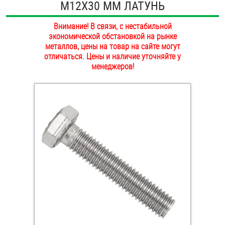
М12Х30 ММ ЛАТУНЬ
ОПЛАТА И ДОСТАВКА
Втулки
Внимание! В связи, с нестабильной
НАШИ МАГАЗИНЫ
экономической обстановкой на рынке
Гайки
металлов, цены на товар на сайте могут
отличаться. Цены и наличие уточняйте у
Дюбели
менеджеров!
Дюймовый крепёж
Заклепки (Гайки-Заклепки)
Инструмент
Крюки, кольца с метрической резьбой
Крюки, кольца с шурупной резьбой