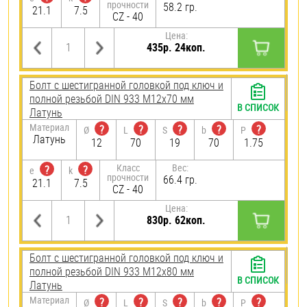
прочности
58.2 гр.
21.1
7.5
CZ - 40
Цена:
435р. 24коп.
Болт с шестигранной головкой под ключ и
полной резьбой DIN 933 М12х70 мм
В СПИСОК
Латунь
Материал
?
?
?
?
?
Ø
L
S
b
P
Латунь
12
70
19
70
1.75
Класс
Вес:
?
?
e
k
прочности
66.4 гр.
21.1
7.5
CZ - 40
Цена:
830р. 62коп.
Болт с шестигранной головкой под ключ и
полной резьбой DIN 933 М12х80 мм
В СПИСОК
Латунь
Материал
?
?
?
?
?
Ø
L
S
b
P