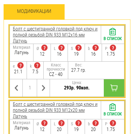
МОДИФИКАЦИИ
Болт с шестигранной головкой под ключ и
полной резьбой DIN 933 М12х16 мм
В СПИСОК
Латунь
Материал
?
?
?
?
?
Ø
L
S
b
P
Латунь
12
16
19
16
1.75
Класс
Вес:
?
?
e
k
прочности
27.7 гр.
21.1
7.5
CZ - 40
Цена:
293р. 90коп.
Болт с шестигранной головкой под ключ и
полной резьбой DIN 933 М12х20 мм
В СПИСОК
Латунь
Материал
?
?
?
?
?
Ø
L
S
b
P
Латунь
12
20
19
20
1.75