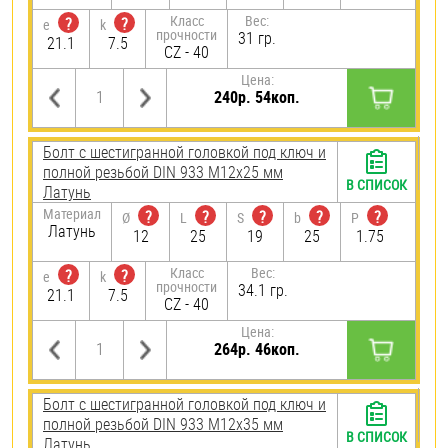
Класс
Вес:
?
?
e
k
прочности
31 гр.
21.1
7.5
CZ - 40
Цена:
240р. 54коп.
Болт с шестигранной головкой под ключ и
полной резьбой DIN 933 М12х25 мм
В СПИСОК
Латунь
Материал
?
?
?
?
?
Ø
L
S
b
P
Латунь
12
25
19
25
1.75
Класс
Вес:
?
?
e
k
прочности
34.1 гр.
21.1
7.5
CZ - 40
Цена:
264р. 46коп.
Болт с шестигранной головкой под ключ и
полной резьбой DIN 933 М12х35 мм
В СПИСОК
Латунь