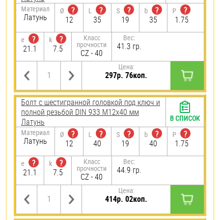
Материал
?
?
?
?
?
Ø
L
S
b
P
Латунь
12
35
19
35
1.75
Класс
Вес:
?
?
e
k
прочности
41.3 гр.
21.1
7.5
CZ - 40
Цена:
297р. 76коп.
Болт с шестигранной головкой под ключ и
полной резьбой DIN 933 М12х40 мм
В СПИСОК
Латунь
Материал
?
?
?
?
?
Ø
L
S
b
P
Латунь
12
40
19
40
1.75
Класс
Вес:
?
?
e
k
прочности
44.9 гр.
21.1
7.5
CZ - 40
Цена:
414р. 02коп.