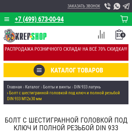
ЗАКАЗАТЬ ЗВОНОК
+7 (499) 673-00-94
КОРЗИНА
О КОМПАНИИ
0
СПИСОК
КАЛЬКУЛЯТОР
СРАВНЕНИЕ
РАСПРОДАЖА РОЗНИЧНОГО СКЛАДА! НА ВСЁ 70% СКИДКА!!!
ПОКУПОК
ОТЗЫВЫ
КАТАЛОГ ТОВАРОВ
КЛИЕНТЫ
Товары со скидкой
Главная
Каталог
Болты и винты
DIN 933 латунь
УСЛУГИ
Болт с шестигранной головкой под ключ и полной резьбой
Анкеры
DIN 933 М12х30 мм
СКИДКИ
Антивандальный крепёж, инструмент
ОПТ
БОЛТ С ШЕСТИГРАННОЙ ГОЛОВКОЙ ПОД
ПОКУПАТЕЛЯМ
КЛЮЧ И ПОЛНОЙ РЕЗЬБОЙ DIN 933
Болты и винты