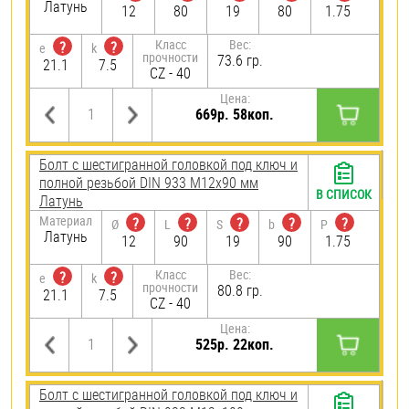
Латунь
12
80
19
80
1.75
Класс
Вес:
?
?
e
k
прочности
73.6 гр.
21.1
7.5
CZ - 40
Цена:
669р. 58коп.
Болт с шестигранной головкой под ключ и
полной резьбой DIN 933 М12х90 мм
В СПИСОК
Латунь
Материал
?
?
?
?
?
Ø
L
S
b
P
Латунь
12
90
19
90
1.75
Класс
Вес:
?
?
e
k
прочности
80.8 гр.
21.1
7.5
CZ - 40
Цена:
525р. 22коп.
Болт с шестигранной головкой под ключ и