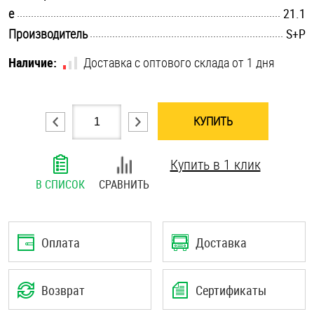
.............................................................................................................
e
21.1
Шплинты
.............................................................................................................
Производитель
S+P
Штифты и пальцы
Наличие:
Доставка с оптового склада от 1 дня
КУПИТЬ
Купить в 1 клик
В СПИСОК
СРАВНИТЬ
Оплата
Доставка
Возврат
Сертификаты