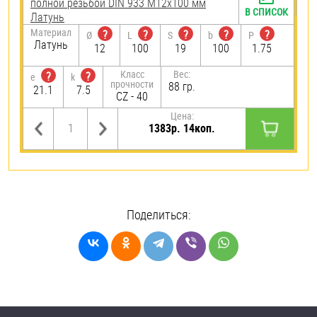
полной резьбой DIN 933 М12х100 мм
В СПИСОК
Латунь
Материал
?
?
?
?
?
Ø
L
S
b
P
Латунь
12
100
19
100
1.75
Класс
Вес:
?
?
e
k
прочности
88 гр.
21.1
7.5
CZ - 40
Цена:
1383р. 14коп.
Поделиться: