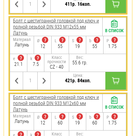
411р. 16коп.
Болт с шестигранной головкой под ключ и
полной резьбой DIN 933 М12х55 мм
В СПИСОК
Латунь
Материал
?
?
?
?
?
Ø
L
S
b
P
Латунь
12
55
19
55
1.75
Класс
Вес:
?
?
e
k
прочности
55.6 гр.
21.1
7.5
CZ - 40
Цена:
421р. 84коп.
Болт с шестигранной головкой под ключ и
полной резьбой DIN 933 М12х60 мм
В СПИСОК
Латунь
Материал
?
?
?
?
?
Ø
L
S
b
P
Латунь
12
60
19
60
1.75
Класс
Вес:
?
?
e
k