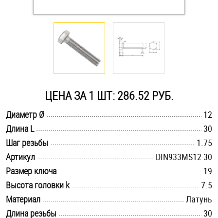
Оснастка и аксессуары для яхт
Пробки
Саморезы и шурупы
ЦЕНА ЗА 1 ШТ: 286.52 РУБ.
Стопорные кольца
.............................................................................................................
Диаметр Ø
12
.............................................................................................................
Длина L
30
.............................................................................................................
Такелаж
Шаг резьбы
1.75
.............................................................................................................
Артикул
DIN933MS12 30
Хомуты
.............................................................................................................
Размер ключа
19
.............................................................................................................
Высота головки k
7.5
Шайбы
.............................................................................................................
Материал
Латунь
Шпильки
.............................................................................................................
Длина резьбы
30