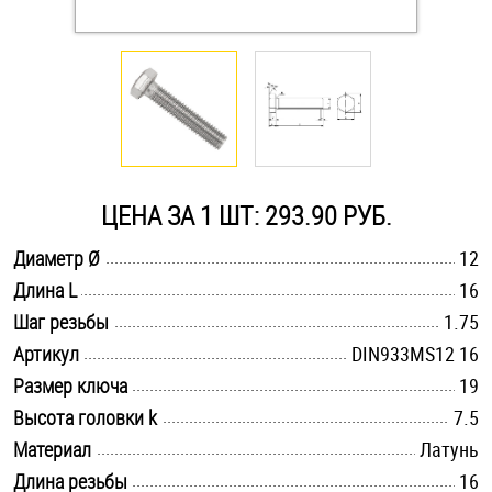
Оснастка и аксессуары для яхт
Пробки
Саморезы и шурупы
ЦЕНА ЗА 1 ШТ: 293.90 РУБ.
Стопорные кольца
.............................................................................................................
Диаметр Ø
12
.............................................................................................................
Длина L
16
.............................................................................................................
Такелаж
Шаг резьбы
1.75
.............................................................................................................
Артикул
DIN933MS12 16
Хомуты
.............................................................................................................
Размер ключа
19
.............................................................................................................
Высота головки k
7.5
Шайбы
.............................................................................................................
Материал
Латунь
Шпильки
.............................................................................................................
Длина резьбы
16