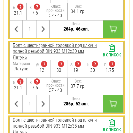
Класс
Вес:
?
?
e
k
прочности
34.1 гр.
21.1
7.5
CZ - 40
Цена:
264р. 46коп.
Болт с шестигранной головкой под ключ и
полной резьбой DIN 933 М12х30 мм
В СПИСОК
Латунь
Материал
?
?
?
?
?
Ø
L
S
b
P
Латунь
12
30
19
30
1.75
Класс
Вес:
?
?
e
k
прочности
37.7 гр.
21.1
7.5
CZ - 40
Цена:
286р. 52коп.
Болт с шестигранной головкой под ключ и
полной резьбой DIN 933 М12х35 мм
В СПИСОК
Латунь