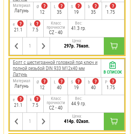
Материал
?
?
?
?
?
Ø
L
S
b
P
Латунь
12
35
19
35
1.75
Класс
Вес:
?
?
e
k
прочности
41.3 гр.
21.1
7.5
CZ - 40
Цена:
297р. 76коп.
Болт с шестигранной головкой под ключ и
полной резьбой DIN 933 М12х40 мм
В СПИСОК
Латунь
Материал
?
?
?
?
?
Ø
L
S
b
P
Латунь
12
40
19
40
1.75
Класс
Вес:
?
?
e
k
прочности
44.9 гр.
21.1
7.5
CZ - 40
Цена:
414р. 02коп.