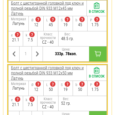
Болт с шестигранной головкой под ключ и
полной резьбой DIN 933 М12х45 мм
В СПИСОК
Латунь
Материал
?
?
?
?
?
Ø
L
S
b
P
Латунь
12
45
19
45
1.75
Класс
Вес:
?
?
e
k
прочности
48.5 гр.
21.1
7.5
CZ - 40
Цена:
333р. 78коп.
Болт с шестигранной головкой под ключ и
полной резьбой DIN 933 М12х50 мм
В СПИСОК
Латунь
Материал
?
?
?
?
?
Ø
L
S
b
P
Латунь
12
50
19
50
1.75
Класс
Вес:
?
?
e
k
прочности
52 гр.
21.1
7.5
CZ - 40
Цена: