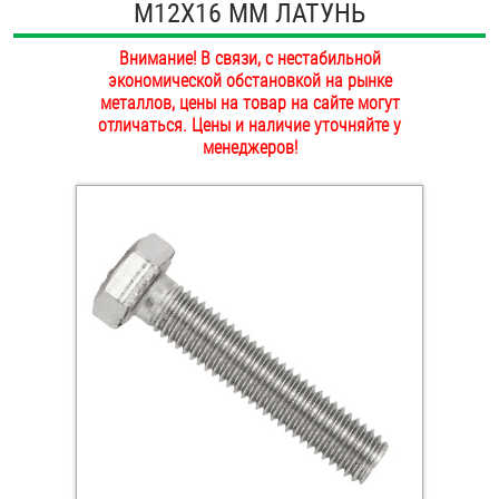
М12Х16 ММ ЛАТУНЬ
ОПЛАТА И ДОСТАВКА
Втулки
Внимание! В связи, с нестабильной
НАШИ МАГАЗИНЫ
экономической обстановкой на рынке
Гайки
металлов, цены на товар на сайте могут
отличаться. Цены и наличие уточняйте у
Дюбели
менеджеров!
Дюймовый крепёж
Заклепки (Гайки-Заклепки)
Инструмент
Крюки, кольца с метрической резьбой
Крюки, кольца с шурупной резьбой