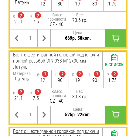
Латунь
12
80
19
80
1.75
Класс
Вес:
?
?
e
k
прочности
73.6 гр.
21.1
7.5
CZ - 40
Цена:
669р. 58коп.
Болт с шестигранной головкой под ключ и
полной резьбой DIN 933 М12х90 мм
В СПИСОК
Латунь
Материал
?
?
?
?
?
Ø
L
S
b
P
Латунь
12
90
19
90
1.75
Класс
Вес:
?
?
e
k
прочности
80.8 гр.
21.1
7.5
CZ - 40
Цена:
525р. 22коп.
Болт с шестигранной головкой под ключ и