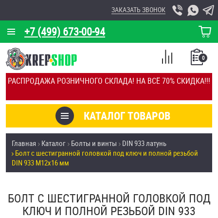
ЗАКАЗАТЬ ЗВОНОК
+7 (499) 673-00-94
КОРЗИНА
О КОМПАНИИ
0
СПИСОК
КАЛЬКУЛЯТОР
СРАВНЕНИЕ
РАСПРОДАЖА РОЗНИЧНОГО СКЛАДА! НА ВСЁ 70% СКИДКА!!!
ПОКУПОК
ОТЗЫВЫ
КАТАЛОГ ТОВАРОВ
КЛИЕНТЫ
Товары со скидкой
Главная
Каталог
Болты и винты
DIN 933 латунь
УСЛУГИ
Болт с шестигранной головкой под ключ и полной резьбой
Анкеры
DIN 933 М12х16 мм
СКИДКИ
Антивандальный крепёж, инструмент
ОПТ
БОЛТ С ШЕСТИГРАННОЙ ГОЛОВКОЙ ПОД
ПОКУПАТЕЛЯМ
КЛЮЧ И ПОЛНОЙ РЕЗЬБОЙ DIN 933
Болты и винты