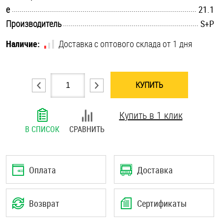
.............................................................................................................
e
21.1
Шплинты
.............................................................................................................
Производитель
S+P
Штифты и пальцы
Наличие:
Доставка с оптового склада от 1 дня
КУПИТЬ
Купить в 1 клик
В СПИСОК
СРАВНИТЬ
Оплата
Доставка
Возврат
Сертификаты