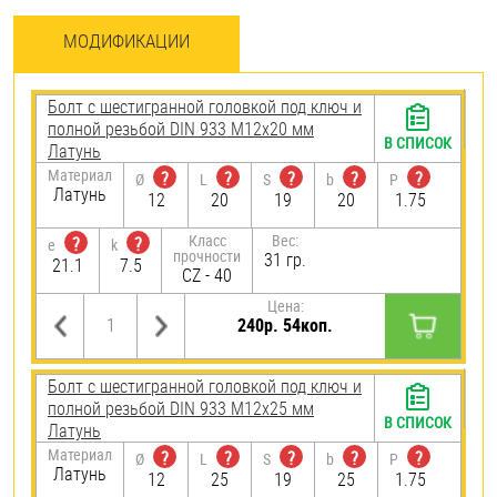
МОДИФИКАЦИИ
Болт с шестигранной головкой под ключ и
полной резьбой DIN 933 М12х20 мм
В СПИСОК
Латунь
Материал
?
?
?
?
?
Ø
L
S
b
P
Латунь
12
20
19
20
1.75
Класс
Вес:
?
?
e
k
прочности
31 гр.
21.1
7.5
CZ - 40
Цена:
240р. 54коп.
Болт с шестигранной головкой под ключ и
полной резьбой DIN 933 М12х25 мм
В СПИСОК
Латунь
Материал
?
?
?
?
?
Ø
L
S
b
P
Латунь
12
25
19
25
1.75