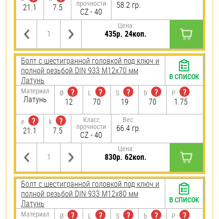
прочности
58.2 гр.
21.1
7.5
CZ - 40
Цена:
435р. 24коп.
Болт с шестигранной головкой под ключ и
полной резьбой DIN 933 М12х70 мм
В СПИСОК
Латунь
Материал
?
?
?
?
?
Ø
L
S
b
P
Латунь
12
70
19
70
1.75
Класс
Вес:
?
?
e
k
прочности
66.4 гр.
21.1
7.5
CZ - 40
Цена:
830р. 62коп.
Болт с шестигранной головкой под ключ и
полной резьбой DIN 933 М12х80 мм
В СПИСОК
Латунь
Материал
?
?
?
?
?
Ø
L
S
b
P