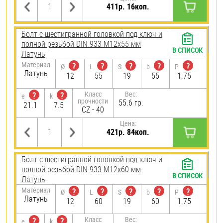
411р. 16коп.
Болт с шестигранной головкой под ключ и
полной резьбой DIN 933 М12х55 мм
В СПИСОК
Латунь
Материал
?
?
?
?
?
Ø
L
S
b
P
Латунь
12
55
19
55
1.75
Класс
Вес:
?
?
e
k
прочности
55.6 гр.
21.1
7.5
CZ - 40
Цена:
421р. 84коп.
Болт с шестигранной головкой под ключ и
полной резьбой DIN 933 М12х60 мм
В СПИСОК
Латунь
Материал
?
?
?
?
?
Ø
L
S
b
P
Латунь
12
60
19
60
1.75
Класс
Вес:
?
?
e
k