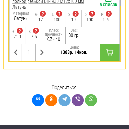
полной резьбой DIN 933 М12х100 мм
В СПИСОК
Латунь
Материал
?
?
?
?
?
Ø
L
S
b
P
Латунь
12
100
19
100
1.75
Класс
Вес:
?
?
e
k
прочности
88 гр.
21.1
7.5
CZ - 40
Цена:
1383р. 14коп.
Поделиться: