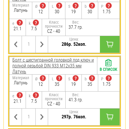
Материал
?
?
?
?
?
Ø
L
S
b
P
Латунь
12
30
19
30
1.75
Класс
Вес:
?
?
e
k
прочности
37.7 гр.
21.1
7.5
CZ - 40
Цена:
286р. 52коп.
Болт с шестигранной головкой под ключ и
полной резьбой DIN 933 М12х35 мм
В СПИСОК
Латунь
Материал
?
?
?
?
?
Ø
L
S
b
P
Латунь
12
35
19
35
1.75
Класс
Вес:
?
?
e
k
прочности
41.3 гр.
21.1
7.5
CZ - 40
Цена:
297р. 76коп.