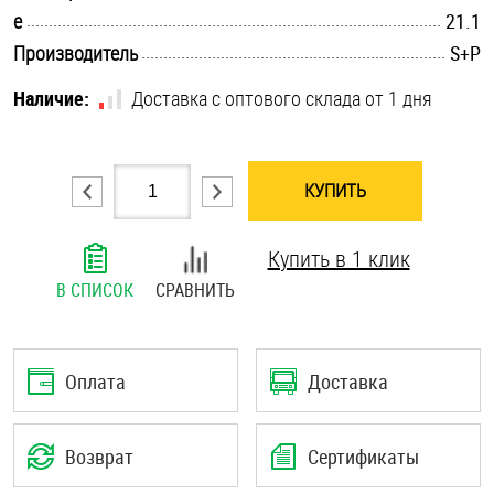
.............................................................................................................
e
21.1
Шплинты
.............................................................................................................
Производитель
S+P
Штифты и пальцы
Наличие:
Доставка с оптового склада от 1 дня
КУПИТЬ
Купить в 1 клик
В СПИСОК
СРАВНИТЬ
Оплата
Доставка
Возврат
Сертификаты