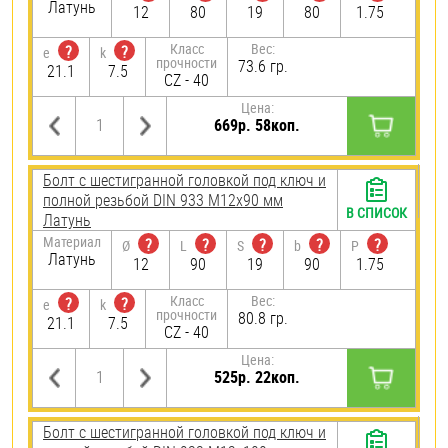
Латунь
12
80
19
80
1.75
Класс
Вес:
?
?
e
k
прочности
73.6 гр.
21.1
7.5
CZ - 40
Цена:
669р. 58коп.
Болт с шестигранной головкой под ключ и
полной резьбой DIN 933 М12х90 мм
В СПИСОК
Латунь
Материал
?
?
?
?
?
Ø
L
S
b
P
Латунь
12
90
19
90
1.75
Класс
Вес:
?
?
e
k
прочности
80.8 гр.
21.1
7.5
CZ - 40
Цена:
525р. 22коп.
Болт с шестигранной головкой под ключ и