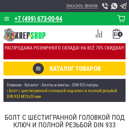
ЗАКАЗАТЬ ЗВОНОК
+7 (499) 673-00-94
КОРЗИНА
О КОМПАНИИ
0
СПИСОК
КАЛЬКУЛЯТОР
СРАВНЕНИЕ
РАСПРОДАЖА РОЗНИЧНОГО СКЛАДА! НА ВСЁ 70% СКИДКА!!!
ПОКУПОК
ОТЗЫВЫ
КАТАЛОГ ТОВАРОВ
КЛИЕНТЫ
Товары со скидкой
Главная
Каталог
Болты и винты
DIN 933 латунь
УСЛУГИ
Болт с шестигранной головкой под ключ и полной резьбой
Анкеры
DIN 933 М12х55 мм
СКИДКИ
Антивандальный крепёж, инструмент
ОПТ
БОЛТ С ШЕСТИГРАННОЙ ГОЛОВКОЙ ПОД
ПОКУПАТЕЛЯМ
КЛЮЧ И ПОЛНОЙ РЕЗЬБОЙ DIN 933
Болты и винты