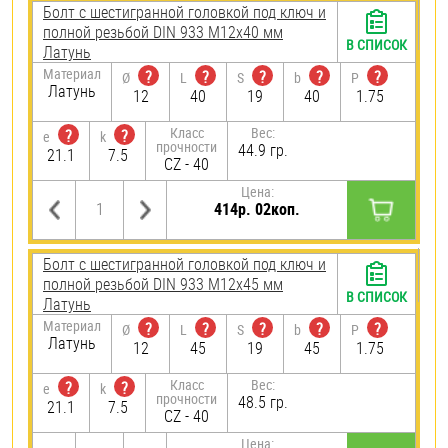
Болт с шестигранной головкой под ключ и
полной резьбой DIN 933 М12х40 мм
В СПИСОК
Латунь
Материал
?
?
?
?
?
Ø
L
S
b
P
Латунь
12
40
19
40
1.75
Класс
Вес:
?
?
e
k
прочности
44.9 гр.
21.1
7.5
CZ - 40
Цена:
414р. 02коп.
Болт с шестигранной головкой под ключ и
полной резьбой DIN 933 М12х45 мм
В СПИСОК
Латунь
Материал
?
?
?
?
?
Ø
L
S
b
P
Латунь
12
45
19
45
1.75
Класс
Вес:
?
?
e
k
прочности
48.5 гр.
21.1
7.5
CZ - 40
Цена: