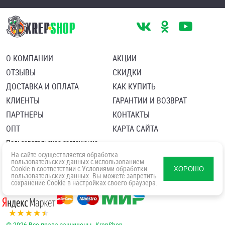
О КОМПАНИИ
АКЦИИ
ОТЗЫВЫ
СКИДКИ
ДОСТАВКА И ОПЛАТА
КАК КУПИТЬ
КЛИЕНТЫ
ГАРАНТИИ И ВОЗВРАТ
ПАРТНЕРЫ
КОНТАКТЫ
ОПТ
КАРТА САЙТА
Пользовательское соглашение
Политика в отношении обработки персональных данных
На сайте осуществляется обработка
Согласие посетителя сайта на обработку персональных данны
пользовательских данных с использованием
Cookie в соответствии с
Условиями обработки
ХОРОШО
пользовательских данных
. Вы можете запретить
сохранение Cookie в настройках своего браузера.
© 2026 Все права защищены. KrepShop