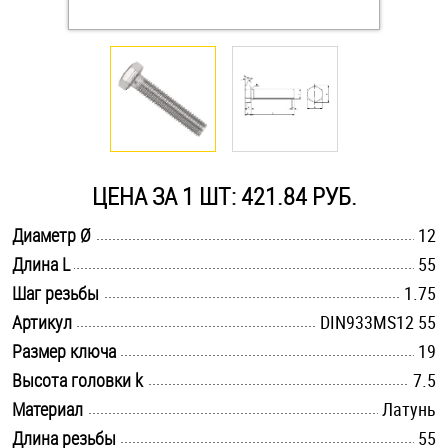
Оснастка и аксессуары для яхт
Пробки
Саморезы и шурупы
ЦЕНА ЗА 1 ШТ: 421.84 РУБ.
Стопорные кольца
.............................................................................................................
Диаметр Ø
12
.............................................................................................................
Длина L
55
.............................................................................................................
Такелаж
Шаг резьбы
1.75
.............................................................................................................
Артикул
DIN933MS12 55
Хомуты
.............................................................................................................
Размер ключа
19
.............................................................................................................
Высота головки k
7.5
Шайбы
.............................................................................................................
Материал
Латунь
Шпильки
.............................................................................................................
Длина резьбы
55