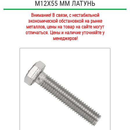
М12Х55 ММ ЛАТУНЬ
ОПЛАТА И ДОСТАВКА
Втулки
Внимание! В связи, с нестабильной
НАШИ МАГАЗИНЫ
экономической обстановкой на рынке
Гайки
металлов, цены на товар на сайте могут
отличаться. Цены и наличие уточняйте у
Дюбели
менеджеров!
Дюймовый крепёж
Заклепки (Гайки-Заклепки)
Инструмент
Крюки, кольца с метрической резьбой
Крюки, кольца с шурупной резьбой