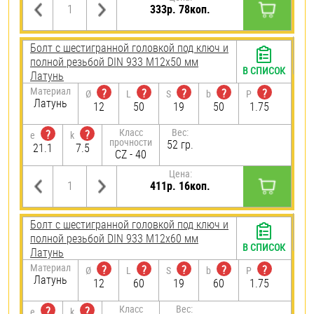
333р. 78коп.
Болт с шестигранной головкой под ключ и
полной резьбой DIN 933 М12х50 мм
В СПИСОК
Латунь
Материал
?
?
?
?
?
Ø
L
S
b
P
Латунь
12
50
19
50
1.75
Класс
Вес:
?
?
e
k
прочности
52 гр.
21.1
7.5
CZ - 40
Цена:
411р. 16коп.
Болт с шестигранной головкой под ключ и
полной резьбой DIN 933 М12х60 мм
В СПИСОК
Латунь
Материал
?
?
?
?
?
Ø
L
S
b
P
Латунь
12
60
19
60
1.75
Класс
Вес:
?
?
e
k