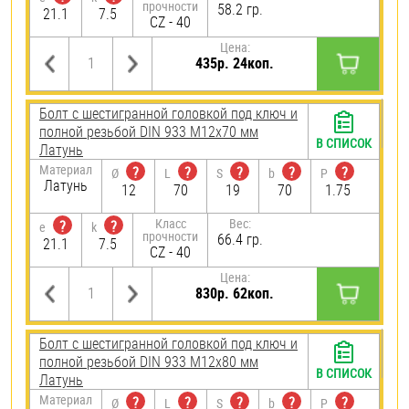
прочности
58.2 гр.
21.1
7.5
CZ - 40
Цена:
435р. 24коп.
Болт с шестигранной головкой под ключ и
полной резьбой DIN 933 М12х70 мм
В СПИСОК
Латунь
Материал
?
?
?
?
?
Ø
L
S
b
P
Латунь
12
70
19
70
1.75
Класс
Вес:
?
?
e
k
прочности
66.4 гр.
21.1
7.5
CZ - 40
Цена:
830р. 62коп.
Болт с шестигранной головкой под ключ и
полной резьбой DIN 933 М12х80 мм
В СПИСОК
Латунь
Материал
?
?
?
?
?
Ø
L
S
b
P