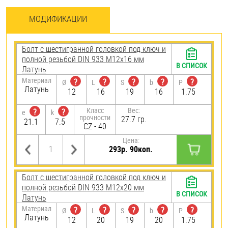
МОДИФИКАЦИИ
Болт с шестигранной головкой под ключ и
полной резьбой DIN 933 М12х16 мм
В СПИСОК
Латунь
Материал
?
?
?
?
?
Ø
L
S
b
P
Латунь
12
16
19
16
1.75
Класс
Вес:
?
?
e
k
прочности
27.7 гр.
21.1
7.5
CZ - 40
Цена:
293р. 90коп.
Болт с шестигранной головкой под ключ и
полной резьбой DIN 933 М12х20 мм
В СПИСОК
Латунь
Материал
?
?
?
?
?
Ø
L
S
b
P
Латунь
12
20
19
20
1.75