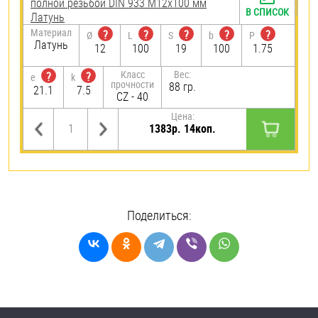
полной резьбой DIN 933 М12х100 мм
В СПИСОК
Латунь
Материал
?
?
?
?
?
Ø
L
S
b
P
Латунь
12
100
19
100
1.75
Класс
Вес:
?
?
e
k
прочности
88 гр.
21.1
7.5
CZ - 40
Цена:
1383р. 14коп.
Поделиться: