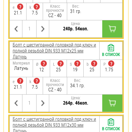
Класс
Вес:
?
?
e
k
прочности
31 гр.
21.1
7.5
CZ - 40
Цена:
240р. 54коп.
Болт с шестигранной головкой под ключ и
полной резьбой DIN 933 М12х25 мм
В СПИСОК
Латунь
Материал
?
?
?
?
?
Ø
L
S
b
P
Латунь
12
25
19
25
1.75
Класс
Вес:
?
?
e
k
прочности
34.1 гр.
21.1
7.5
CZ - 40
Цена:
264р. 46коп.
Болт с шестигранной головкой под ключ и
полной резьбой DIN 933 М12х30 мм
В СПИСОК
Латунь