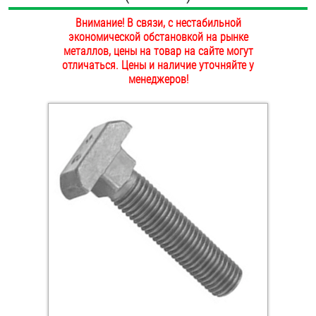
ОПЛАТА И ДОСТАВКА
Внимание! В связи, с нестабильной
Втулки
экономической обстановкой на рынке
НАШИ МАГАЗИНЫ
металлов, цены на товар на сайте могут
Гайки
отличаться. Цены и наличие уточняйте у
менеджеров!
Дюбели
Дюймовый крепёж
Заклепки (Гайки-Заклепки)
Инструмент
Крюки, кольца с метрической резьбой
Крюки, кольца с шурупной резьбой