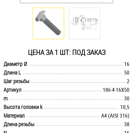
Оснастка и аксессуары для яхт
Пробки
Саморезы и шурупы
ЦЕНА ЗА 1 ШТ: ПОД ЗАКАЗ
.............................................................................................................
Диаметр Ø
16
Стопорные кольца
.............................................................................................................
Длина L
50
.............................................................................................................
Шаг резьбы
2
Такелаж
.............................................................................................................
Артикул
186-4-16X50
.............................................................................................................
m
30
Хомуты
.............................................................................................................
Высота головки k
10,5
Шайбы
.............................................................................................................
Материал
A4 (AISI 316)
.............................................................................................................
Длина резьбы
38
Шпильки
.............................................................................................................
N
16