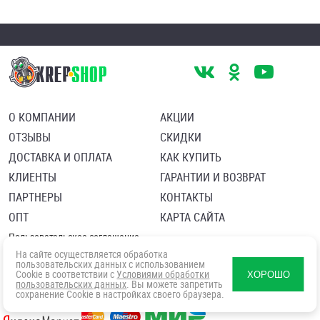
О КОМПАНИИ
АКЦИИ
ОТЗЫВЫ
СКИДКИ
ДОСТАВКА И ОПЛАТА
КАК КУПИТЬ
КЛИЕНТЫ
ГАРАНТИИ И ВОЗВРАТ
ПАРТНЕРЫ
КОНТАКТЫ
ОПТ
КАРТА САЙТА
Пользовательское соглашение
Политика в отношении обработки персональных данных
На сайте осуществляется обработка
Согласие посетителя сайта на обработку персональных данны
пользовательских данных с использованием
Cookie в соответствии с
Условиями обработки
ХОРОШО
пользовательских данных
. Вы можете запретить
сохранение Cookie в настройках своего браузера.