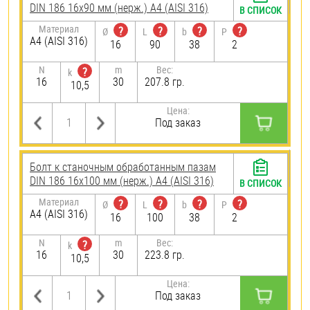
DIN 186 16х90 мм (нерж.) A4 (AISI 316)
В СПИСОК
Материал
?
?
?
?
Ø
L
b
P
A4 (AISI 316)
16
90
38
2
N
m
Вес:
?
k
16
30
207.8 гр.
10,5
Цена:
Под заказ
Болт к станочным обработанным пазам
DIN 186 16х100 мм (нерж.) A4 (AISI 316)
В СПИСОК
Материал
?
?
?
?
Ø
L
b
P
A4 (AISI 316)
16
100
38
2
N
m
Вес:
?
k
16
30
223.8 гр.
10,5
Цена:
Под заказ