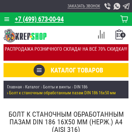
ЗАКАЗАТЬ ЗВОНОК
+7 (499) 673-00-94
КОРЗИНА
О КОМПАНИИ
0
СПИСОК
КАЛЬКУЛЯТОР
СРАВНЕНИЕ
РАСПРОДАЖА РОЗНИЧНОГО СКЛАДА! НА ВСЁ 70% СКИДКА!!!
ПОКУПОК
ОТЗЫВЫ
КАТАЛОГ ТОВАРОВ
КЛИЕНТЫ
Товары со скидкой
Главная
Каталог
Болты и винты
DIN 186
УСЛУГИ
Болт к станочным обработанным пазам DIN 186 16х50 мм
Анкеры
СКИДКИ
Антивандальный крепёж, инструмент
БОЛТ К СТАНОЧНЫМ ОБРАБОТАННЫМ
ОПТ
ПАЗАМ DIN 186 16Х50 ММ (НЕРЖ.) A4
ПОКУПАТЕЛЯМ
(AISI 316)
Болты и винты