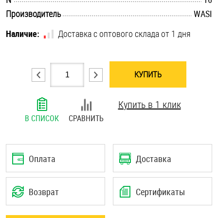
.............................................................................................................
Шплинты
Производитель
WASI
Наличие:
Доставка с оптового склада от 1 дня
Штифты и пальцы
КУПИТЬ
Купить в 1 клик
В СПИСОК
СРАВНИТЬ
Оплата
Доставка
Возврат
Сертификаты