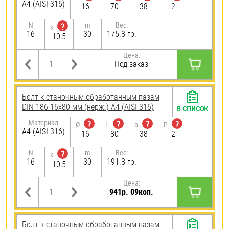
A4 (AISI 316)
16
70
38
2
N
m
Вес:
?
k
16
30
175.8 гр.
10,5
Цена:
Под заказ
Болт к станочным обработанным пазам
DIN 186 16х80 мм (нерж.) A4 (AISI 316)
В СПИСОК
Материал
?
?
?
?
Ø
L
b
P
A4 (AISI 316)
16
80
38
2
N
m
Вес:
?
k
16
30
191.8 гр.
10,5
Цена:
941р. 09коп.
Болт к станочным обработанным пазам