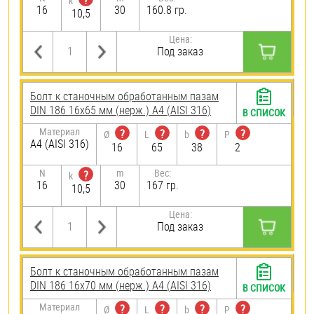
?
k
16
30
160.8 гр.
10,5
Цена:
Под заказ
Болт к станочным обработанным пазам
DIN 186 16х65 мм (нерж.) A4 (AISI 316)
В СПИСОК
Материал
?
?
?
?
Ø
L
b
P
A4 (AISI 316)
16
65
38
2
N
m
Вес:
?
k
16
30
167 гр.
10,5
Цена:
Под заказ
Болт к станочным обработанным пазам
DIN 186 16х70 мм (нерж.) A4 (AISI 316)
В СПИСОК
Материал
?
?
?
?
Ø
L
b
P