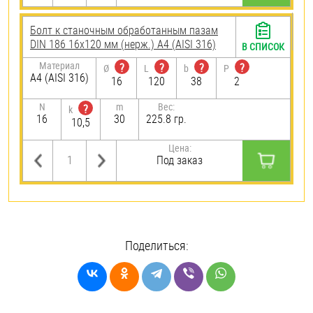
Болт к станочным обработанным пазам
DIN 186 16х120 мм (нерж.) A4 (AISI 316)
В СПИСОК
Материал
?
?
?
?
Ø
L
b
P
A4 (AISI 316)
16
120
38
2
N
m
Вес:
?
k
16
30
225.8 гр.
10,5
Цена:
Под заказ
Поделиться: