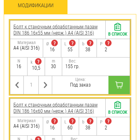
МОДИФИКАЦИИ
Болт к станочным обработанным пазам
DIN 186 16х55 мм (нерж.) A4 (AISI 316)
В СПИСОК
Материал
?
?
?
?
Ø
L
b
P
A4 (AISI 316)
16
55
38
2
N
m
Вес:
?
k
16
30
155 гр.
10,5
Цена:
Под заказ
Болт к станочным обработанным пазам
DIN 186 16х60 мм (нерж.) A4 (AISI 316)
В СПИСОК
Материал
?
?
?
?
Ø
L
b
P
A4 (AISI 316)
16
60
38
2
N
m
Вес: