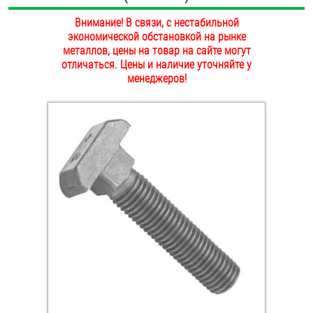
ОПЛАТА И ДОСТАВКА
Внимание! В связи, с нестабильной
Втулки
экономической обстановкой на рынке
НАШИ МАГАЗИНЫ
металлов, цены на товар на сайте могут
Гайки
отличаться. Цены и наличие уточняйте у
менеджеров!
Дюбели
Дюймовый крепёж
Заклепки (Гайки-Заклепки)
Инструмент
Крюки, кольца с метрической резьбой
Крюки, кольца с шурупной резьбой