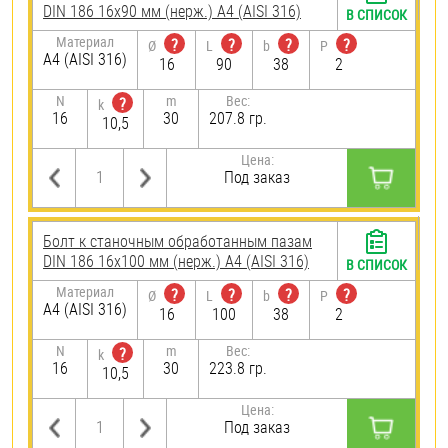
DIN 186 16х90 мм (нерж.) A4 (AISI 316)
В СПИСОК
Материал
?
?
?
?
Ø
L
b
P
A4 (AISI 316)
16
90
38
2
N
m
Вес:
?
k
16
30
207.8 гр.
10,5
Цена:
Под заказ
Болт к станочным обработанным пазам
DIN 186 16х100 мм (нерж.) A4 (AISI 316)
В СПИСОК
Материал
?
?
?
?
Ø
L
b
P
A4 (AISI 316)
16
100
38
2
N
m
Вес:
?
k
16
30
223.8 гр.
10,5
Цена:
Под заказ