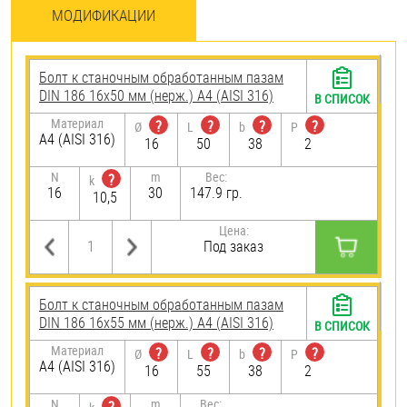
МОДИФИКАЦИИ
Болт к станочным обработанным пазам
DIN 186 16х50 мм (нерж.) A4 (AISI 316)
В СПИСОК
Материал
?
?
?
?
Ø
L
b
P
A4 (AISI 316)
16
50
38
2
N
m
Вес:
?
k
16
30
147.9 гр.
10,5
Цена:
Под заказ
Болт к станочным обработанным пазам
DIN 186 16х55 мм (нерж.) A4 (AISI 316)
В СПИСОК
Материал
?
?
?
?
Ø
L
b
P
A4 (AISI 316)
16
55
38
2
N
m
Вес: