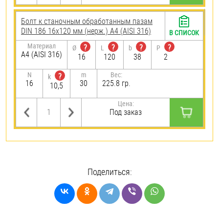
Болт к станочным обработанным пазам
DIN 186 16х120 мм (нерж.) A4 (AISI 316)
В СПИСОК
Материал
?
?
?
?
Ø
L
b
P
A4 (AISI 316)
16
120
38
2
N
m
Вес:
?
k
16
30
225.8 гр.
10,5
Цена:
Под заказ
Поделиться: