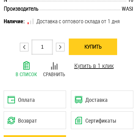
.............................................................................................................
Шплинты
Производитель
WASI
Наличие:
Доставка с оптового склада от 1 дня
Штифты и пальцы
КУПИТЬ
Купить в 1 клик
В СПИСОК
СРАВНИТЬ
Оплата
Доставка
Возврат
Сертификаты