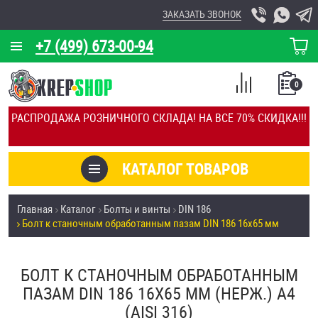
ЗАКАЗАТЬ ЗВОНОК
+7 (499) 673-00-94
КОРЗИНА
О КОМПАНИИ
0
СПИСОК
КАЛЬКУЛЯТОР
СРАВНЕНИЕ
РАСПРОДАЖА РОЗНИЧНОГО СКЛАДА! НА ВСЁ 70% СКИДКА!!!
ПОКУПОК
ОТЗЫВЫ
КАТАЛОГ ТОВАРОВ
КЛИЕНТЫ
Товары со скидкой
Главная
Каталог
Болты и винты
DIN 186
УСЛУГИ
Болт к станочным обработанным пазам DIN 186 16х65 мм
Анкеры
СКИДКИ
Антивандальный крепёж, инструмент
БОЛТ К СТАНОЧНЫМ ОБРАБОТАННЫМ
ОПТ
ПАЗАМ DIN 186 16Х65 ММ (НЕРЖ.) A4
ПОКУПАТЕЛЯМ
(AISI 316)
Болты и винты