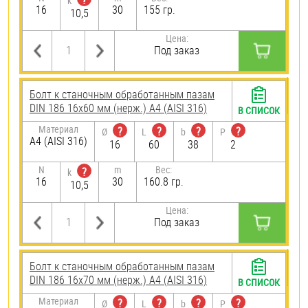
?
k
16
30
155 гр.
10,5
Цена:
Под заказ
Болт к станочным обработанным пазам
DIN 186 16х60 мм (нерж.) A4 (AISI 316)
В СПИСОК
Материал
?
?
?
?
Ø
L
b
P
A4 (AISI 316)
16
60
38
2
N
m
Вес:
?
k
16
30
160.8 гр.
10,5
Цена:
Под заказ
Болт к станочным обработанным пазам
DIN 186 16х70 мм (нерж.) A4 (AISI 316)
В СПИСОК
Материал
?
?
?
?
Ø
L
b
P