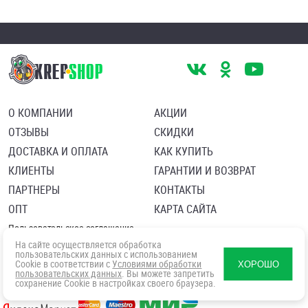
О КОМПАНИИ
АКЦИИ
ОТЗЫВЫ
СКИДКИ
ДОСТАВКА И ОПЛАТА
КАК КУПИТЬ
КЛИЕНТЫ
ГАРАНТИИ И ВОЗВРАТ
ПАРТНЕРЫ
КОНТАКТЫ
ОПТ
КАРТА САЙТА
Пользовательское соглашение
Политика в отношении обработки персональных данных
На сайте осуществляется обработка
Согласие посетителя сайта на обработку персональных данны
пользовательских данных с использованием
Cookie в соответствии с
Условиями обработки
ХОРОШО
пользовательских данных
. Вы можете запретить
сохранение Cookie в настройках своего браузера.