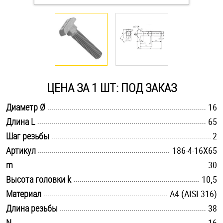
Оснастка и аксессуары для яхт
Пробки
Саморезы и шурупы
ЦЕНА ЗА 1 ШТ: ПОД ЗАКАЗ
.............................................................................................................
Диаметр Ø
16
Стопорные кольца
.............................................................................................................
Длина L
65
.............................................................................................................
Шаг резьбы
2
Такелаж
.............................................................................................................
Артикул
186-4-16X65
.............................................................................................................
m
30
Хомуты
.............................................................................................................
Высота головки k
10,5
Шайбы
.............................................................................................................
Материал
A4 (AISI 316)
.............................................................................................................
Длина резьбы
38
Шпильки
.............................................................................................................
N
16