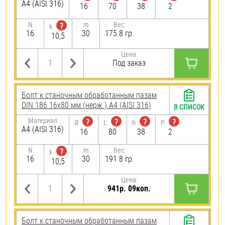
A4 (AISI 316)
16
70
38
2
N
m
Вес:
?
k
16
30
175.8 гр.
10,5
Цена:
Под заказ
Болт к станочным обработанным пазам
DIN 186 16х80 мм (нерж.) A4 (AISI 316)
В СПИСОК
Материал
?
?
?
?
Ø
L
b
P
A4 (AISI 316)
16
80
38
2
N
m
Вес:
?
k
16
30
191.8 гр.
10,5
Цена:
941р. 09коп.
Болт к станочным обработанным пазам