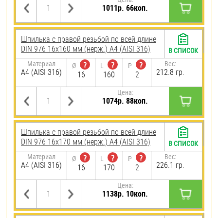
1011р. 66коп.
Шпилька с правой резьбой по всей длине
DIN 976 16х160 мм (нерж.) A4 (AISI 316)
В СПИСОК
Материал
Вес:
?
?
?
Ø
L
P
A4 (AISI 316)
212.8 гр.
16
160
2
Цена:
1074р. 88коп.
Шпилька с правой резьбой по всей длине
DIN 976 16х170 мм (нерж.) A4 (AISI 316)
В СПИСОК
Материал
Вес:
?
?
?
Ø
L
P
A4 (AISI 316)
226.1 гр.
16
170
2
Цена:
1138р. 10коп.