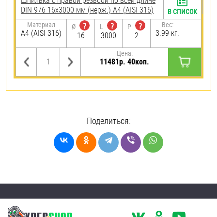
Шпилька с правой резьбой по всей длине
DIN 976 16х3000 мм (нерж.) A4 (AISI 316)
В СПИСОК
Материал
Вес:
?
?
?
Ø
L
P
A4 (AISI 316)
3.99 кг.
16
3000
2
Цена:
11481р. 40коп.
Поделиться: