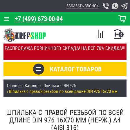
ЗАКАЗАТЬ ЗВОНОК
+7 (499) 673-00-94
КОРЗИНА
О КОМПАНИИ
0
СПИСОК
КАЛЬКУЛЯТОР
СРАВНЕНИЕ
РАСПРОДАЖА РОЗНИЧНОГО СКЛАДА! НА ВСЁ 70% СКИДКА!!!
ПОКУПОК
ОТЗЫВЫ
КАТАЛОГ ТОВАРОВ
КЛИЕНТЫ
Товары со скидкой
Главная
Каталог
Шпильки
DIN 976
УСЛУГИ
Шпилька с правой резьбой по всей длине DIN 976 16х70 мм
Анкеры
СКИДКИ
Антивандальный крепёж, инструмент
ШПИЛЬКА С ПРАВОЙ РЕЗЬБОЙ ПО ВСЕЙ
ОПТ
ДЛИНЕ DIN 976 16Х70 ММ (НЕРЖ.) A4
ПОКУПАТЕЛЯМ
(AISI 316)
Болты и винты