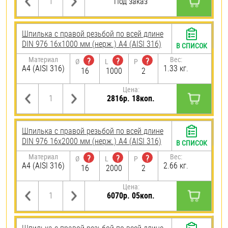
Под заказ
Шпилька с правой резьбой по всей длине
DIN 976 16х1000 мм (нерж.) A4 (AISI 316)
В СПИСОК
Материал
Вес:
?
?
?
Ø
L
P
A4 (AISI 316)
1.33 кг.
16
1000
2
Цена:
2816р. 18коп.
Шпилька с правой резьбой по всей длине
DIN 976 16х2000 мм (нерж.) A4 (AISI 316)
В СПИСОК
Материал
Вес:
?
?
?
Ø
L
P
A4 (AISI 316)
2.66 кг.
16
2000
2
Цена:
6070р. 05коп.