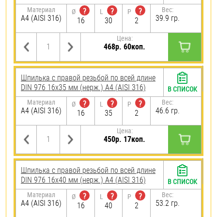
Материал
Вес:
?
?
?
Ø
L
P
A4 (AISI 316)
39.9 гр.
16
30
2
Цена:
468р. 60коп.
Шпилька с правой резьбой по всей длине
DIN 976 16х35 мм (нерж.) A4 (AISI 316)
В СПИСОК
Материал
Вес:
?
?
?
Ø
L
P
A4 (AISI 316)
46.6 гр.
16
35
2
Цена:
450р. 17коп.
Шпилька с правой резьбой по всей длине
DIN 976 16х40 мм (нерж.) A4 (AISI 316)
В СПИСОК
Материал
Вес:
?
?
?
Ø
L
P
A4 (AISI 316)
53.2 гр.
16
40
2