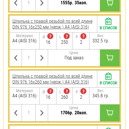
1555р. 35коп.
Шпилька с правой резьбой по всей длине
DIN 976 16х250 мм (нерж.) A4 (AISI 316)
В СПИСОК
Материал
Вес:
?
?
?
Ø
L
P
A4 (AISI 316)
332.5 гр.
16
250
2
Цена:
Под заказ
Шпилька с правой резьбой по всей длине
DIN 976 16х260 мм (нерж.) A4 (AISI 316)
В СПИСОК
Материал
Вес:
?
?
?
Ø
L
P
A4 (AISI 316)
345.8 гр.
16
260
2
Цена:
1706р. 20коп.