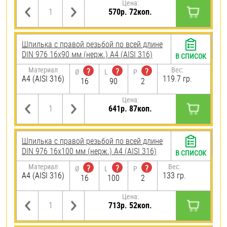
Цена:
570р. 72коп.
Шпилька с правой резьбой по всей длине
DIN 976 16х90 мм (нерж.) A4 (AISI 316)
В СПИСОК
Материал
Вес:
?
?
?
Ø
L
P
A4 (AISI 316)
119.7 гр.
16
90
2
Цена:
641р. 87коп.
Шпилька с правой резьбой по всей длине
DIN 976 16х100 мм (нерж.) A4 (AISI 316)
В СПИСОК
Материал
Вес:
?
?
?
Ø
L
P
A4 (AISI 316)
133 гр.
16
100
2
Цена:
713р. 52коп.