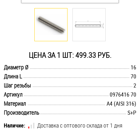
Оснастка и аксессуары для яхт
Пробки
Саморезы и шурупы
ЦЕНА ЗА 1 ШТ: 499.33 РУБ.
.............................................................................................................
Диаметр Ø
16
Стопорные кольца
.............................................................................................................
Длина L
70
.............................................................................................................
Шаг резьбы
2
Такелаж
.............................................................................................................
Артикул
0976416 70
.............................................................................................................
Материал
A4 (AISI 316)
Хомуты
.............................................................................................................
Производитель
S+P
Шайбы
Наличие:
Доставка с оптового склада от 1 дня
Шпильки