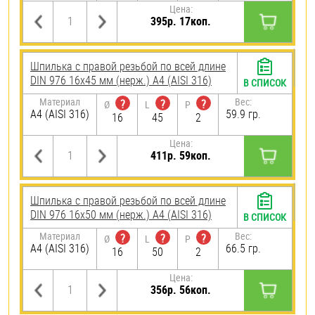
Цена:
395р. 17коп.
Шпилька с правой резьбой по всей длине
DIN 976 16х45 мм (нерж.) A4 (AISI 316)
В СПИСОК
Материал
Вес:
?
?
?
Ø
L
P
A4 (AISI 316)
59.9 гр.
16
45
2
Цена:
411р. 59коп.
Шпилька с правой резьбой по всей длине
DIN 976 16х50 мм (нерж.) A4 (AISI 316)
В СПИСОК
Материал
Вес:
?
?
?
Ø
L
P
A4 (AISI 316)
66.5 гр.
16
50
2
Цена:
356р. 56коп.