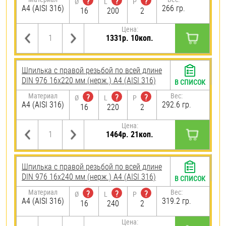
?
?
?
Ø
L
P
A4 (AISI 316)
266 гр.
16
200
2
Цена:
1331р. 10коп.
Шпилька с правой резьбой по всей длине
DIN 976 16х220 мм (нерж.) A4 (AISI 316)
В СПИСОК
Материал
Вес:
?
?
?
Ø
L
P
A4 (AISI 316)
292.6 гр.
16
220
2
Цена:
1464р. 21коп.
Шпилька с правой резьбой по всей длине
DIN 976 16х240 мм (нерж.) A4 (AISI 316)
В СПИСОК
Материал
Вес:
?
?
?
Ø
L
P
A4 (AISI 316)
319.2 гр.
16
240
2
Цена: