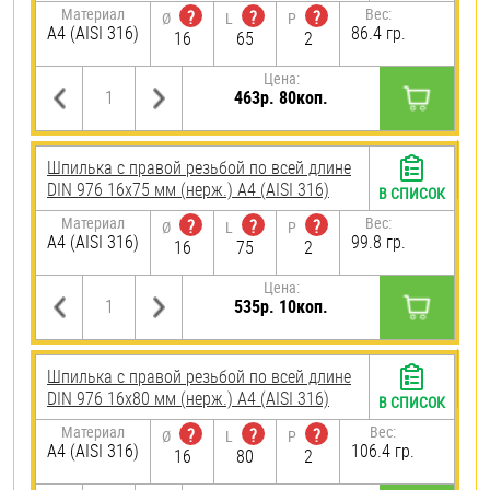
Материал
Вес:
?
?
?
Ø
L
P
A4 (AISI 316)
86.4 гр.
16
65
2
Цена:
463р. 80коп.
Шпилька с правой резьбой по всей длине
DIN 976 16х75 мм (нерж.) A4 (AISI 316)
В СПИСОК
Материал
Вес:
?
?
?
Ø
L
P
A4 (AISI 316)
99.8 гр.
16
75
2
Цена:
535р. 10коп.
Шпилька с правой резьбой по всей длине
DIN 976 16х80 мм (нерж.) A4 (AISI 316)
В СПИСОК
Материал
Вес:
?
?
?
Ø
L
P
A4 (AISI 316)
106.4 гр.
16
80
2