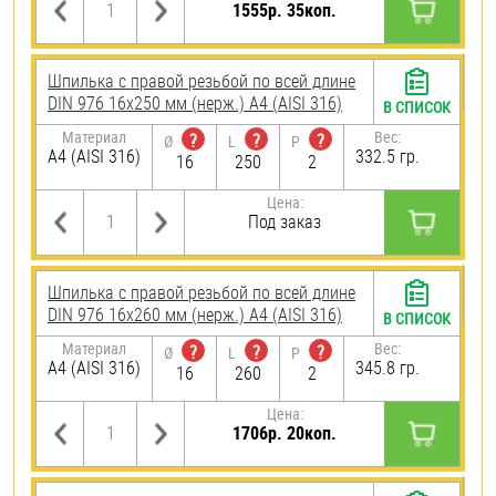
1555р. 35коп.
Шпилька с правой резьбой по всей длине
DIN 976 16х250 мм (нерж.) A4 (AISI 316)
В СПИСОК
Материал
Вес:
?
?
?
Ø
L
P
A4 (AISI 316)
332.5 гр.
16
250
2
Цена:
Под заказ
Шпилька с правой резьбой по всей длине
DIN 976 16х260 мм (нерж.) A4 (AISI 316)
В СПИСОК
Материал
Вес:
?
?
?
Ø
L
P
A4 (AISI 316)
345.8 гр.
16
260
2
Цена:
1706р. 20коп.