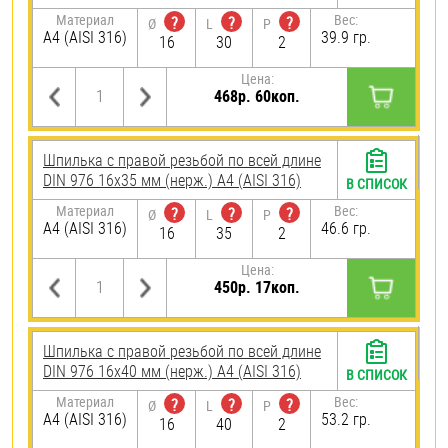
Материал
Вес:
?
?
?
Ø
L
P
A4 (AISI 316)
39.9 гр.
16
30
2
Цена:
468р. 60коп.
Шпилька с правой резьбой по всей длине
DIN 976 16х35 мм (нерж.) A4 (AISI 316)
В СПИСОК
Материал
Вес:
?
?
?
Ø
L
P
A4 (AISI 316)
46.6 гр.
16
35
2
Цена:
450р. 17коп.
Шпилька с правой резьбой по всей длине
DIN 976 16х40 мм (нерж.) A4 (AISI 316)
В СПИСОК
Материал
Вес:
?
?
?
Ø
L
P
A4 (AISI 316)
53.2 гр.
16
40
2