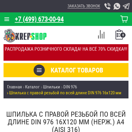
ЗАКАЗАТЬ ЗВОНОК
+7 (499) 673-00-94
КОРЗИНА
О КОМПАНИИ
0
СПИСОК
КАЛЬКУЛЯТОР
СРАВНЕНИЕ
РАСПРОДАЖА РОЗНИЧНОГО СКЛАДА! НА ВСЁ 70% СКИДКА!!!
ПОКУПОК
ОТЗЫВЫ
КАТАЛОГ ТОВАРОВ
КЛИЕНТЫ
Товары со скидкой
Главная
Каталог
Шпильки
DIN 976
УСЛУГИ
Шпилька с правой резьбой по всей длине DIN 976 16х120 мм
Анкеры
СКИДКИ
Антивандальный крепёж, инструмент
ШПИЛЬКА С ПРАВОЙ РЕЗЬБОЙ ПО ВСЕЙ
ОПТ
ДЛИНЕ DIN 976 16Х120 ММ (НЕРЖ.) A4
ПОКУПАТЕЛЯМ
(AISI 316)
Болты и винты