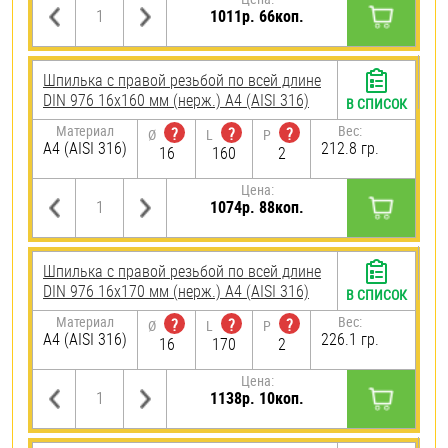
1011р. 66коп.
Шпилька с правой резьбой по всей длине
DIN 976 16х160 мм (нерж.) A4 (AISI 316)
В СПИСОК
Материал
Вес:
?
?
?
Ø
L
P
A4 (AISI 316)
212.8 гр.
16
160
2
Цена:
1074р. 88коп.
Шпилька с правой резьбой по всей длине
DIN 976 16х170 мм (нерж.) A4 (AISI 316)
В СПИСОК
Материал
Вес:
?
?
?
Ø
L
P
A4 (AISI 316)
226.1 гр.
16
170
2
Цена:
1138р. 10коп.