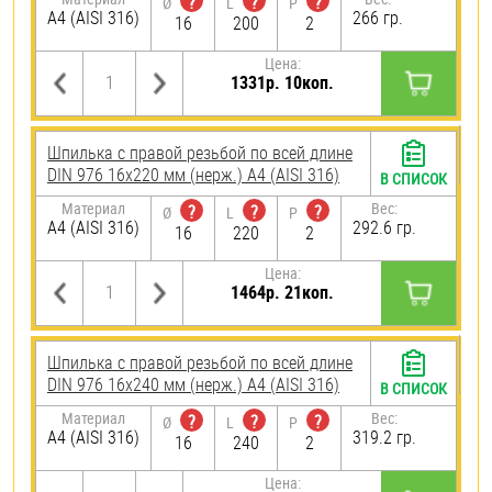
?
?
?
Ø
L
P
A4 (AISI 316)
266 гр.
16
200
2
Цена:
1331р. 10коп.
Шпилька с правой резьбой по всей длине
DIN 976 16х220 мм (нерж.) A4 (AISI 316)
В СПИСОК
Материал
Вес:
?
?
?
Ø
L
P
A4 (AISI 316)
292.6 гр.
16
220
2
Цена:
1464р. 21коп.
Шпилька с правой резьбой по всей длине
DIN 976 16х240 мм (нерж.) A4 (AISI 316)
В СПИСОК
Материал
Вес:
?
?
?
Ø
L
P
A4 (AISI 316)
319.2 гр.
16
240
2
Цена: