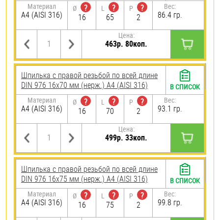
Материал
Вес:
?
?
?
Ø
L
P
A4 (AISI 316)
86.4 гр.
16
65
2
Цена:
463р. 80коп.
Шпилька с правой резьбой по всей длине
DIN 976 16х70 мм (нерж.) A4 (AISI 316)
В СПИСОК
Материал
Вес:
?
?
?
Ø
L
P
A4 (AISI 316)
93.1 гр.
16
70
2
Цена:
499р. 33коп.
Шпилька с правой резьбой по всей длине
DIN 976 16х75 мм (нерж.) A4 (AISI 316)
В СПИСОК
Материал
Вес:
?
?
?
Ø
L
P
A4 (AISI 316)
99.8 гр.
16
75
2