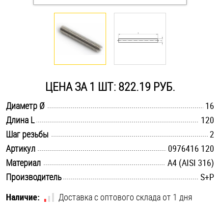
Оснастка и аксессуары для яхт
Пробки
Саморезы и шурупы
ЦЕНА ЗА 1 ШТ: 822.19 РУБ.
.............................................................................................................
Диаметр Ø
16
Стопорные кольца
.............................................................................................................
Длина L
120
.............................................................................................................
Шаг резьбы
2
Такелаж
.............................................................................................................
Артикул
0976416 120
.............................................................................................................
Материал
A4 (AISI 316)
Хомуты
.............................................................................................................
Производитель
S+P
Шайбы
Наличие:
Доставка с оптового склада от 1 дня
Шпильки