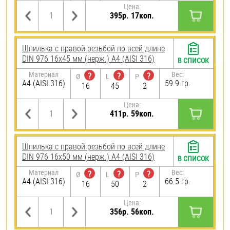
Цена:
395р. 17коп.
Шпилька с правой резьбой по всей длине
DIN 976 16х45 мм (нерж.) A4 (AISI 316)
В СПИСОК
Материал
Вес:
?
?
?
Ø
L
P
A4 (AISI 316)
59.9 гр.
16
45
2
Цена:
411р. 59коп.
Шпилька с правой резьбой по всей длине
DIN 976 16х50 мм (нерж.) A4 (AISI 316)
В СПИСОК
Материал
Вес:
?
?
?
Ø
L
P
A4 (AISI 316)
66.5 гр.
16
50
2
Цена:
356р. 56коп.