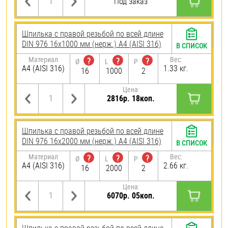
Под заказ
Шпилька с правой резьбой по всей длине
DIN 976 16х1000 мм (нерж.) A4 (AISI 316)
В СПИСОК
Материал
Вес:
?
?
?
Ø
L
P
A4 (AISI 316)
1.33 кг.
16
1000
2
Цена:
2816р. 18коп.
Шпилька с правой резьбой по всей длине
DIN 976 16х2000 мм (нерж.) A4 (AISI 316)
В СПИСОК
Материал
Вес:
?
?
?
Ø
L
P
A4 (AISI 316)
2.66 кг.
16
2000
2
Цена:
6070р. 05коп.