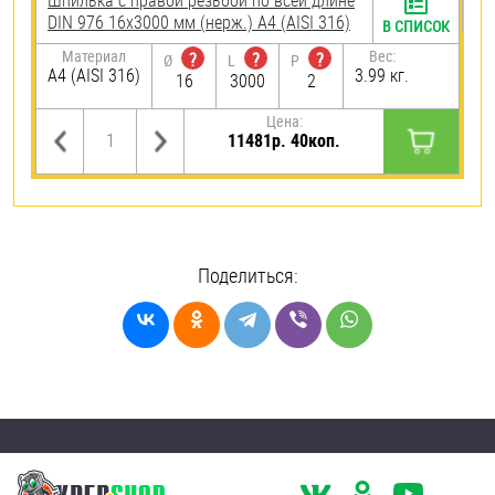
Шпилька с правой резьбой по всей длине
DIN 976 16х3000 мм (нерж.) A4 (AISI 316)
В СПИСОК
Материал
Вес:
?
?
?
Ø
L
P
A4 (AISI 316)
3.99 кг.
16
3000
2
Цена:
11481р. 40коп.
Поделиться: