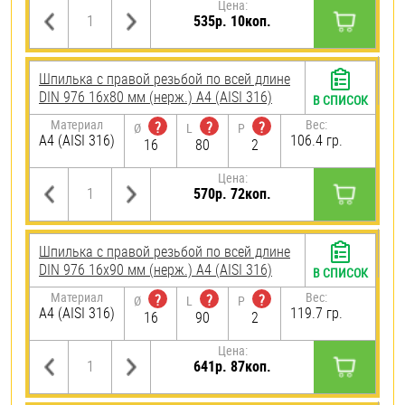
Цена:
535р. 10коп.
Шпилька с правой резьбой по всей длине
DIN 976 16х80 мм (нерж.) A4 (AISI 316)
В СПИСОК
Материал
Вес:
?
?
?
Ø
L
P
A4 (AISI 316)
106.4 гр.
16
80
2
Цена:
570р. 72коп.
Шпилька с правой резьбой по всей длине
DIN 976 16х90 мм (нерж.) A4 (AISI 316)
В СПИСОК
Материал
Вес:
?
?
?
Ø
L
P
A4 (AISI 316)
119.7 гр.
16
90
2
Цена:
641р. 87коп.