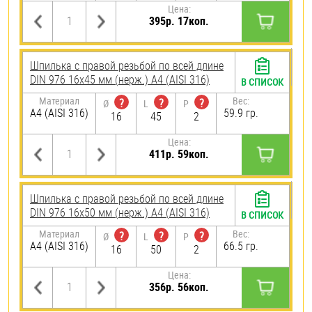
Цена:
395р. 17коп.
Шпилька с правой резьбой по всей длине
DIN 976 16х45 мм (нерж.) A4 (AISI 316)
В СПИСОК
Материал
Вес:
?
?
?
Ø
L
P
A4 (AISI 316)
59.9 гр.
16
45
2
Цена:
411р. 59коп.
Шпилька с правой резьбой по всей длине
DIN 976 16х50 мм (нерж.) A4 (AISI 316)
В СПИСОК
Материал
Вес:
?
?
?
Ø
L
P
A4 (AISI 316)
66.5 гр.
16
50
2
Цена:
356р. 56коп.