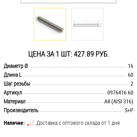
Оснастка и аксессуары для яхт
Пробки
Саморезы и шурупы
ЦЕНА ЗА 1 ШТ: 427.89 РУБ.
.............................................................................................................
Диаметр Ø
16
Стопорные кольца
.............................................................................................................
Длина L
60
.............................................................................................................
Шаг резьбы
2
Такелаж
.............................................................................................................
Артикул
0976416 60
.............................................................................................................
Материал
A4 (AISI 316)
Хомуты
.............................................................................................................
Производитель
S+P
Шайбы
Наличие:
Доставка с оптового склада от 1 дня
Шпильки