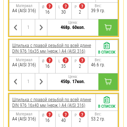
Материал
Вес:
?
?
?
Ø
L
P
A4 (AISI 316)
39.9 гр.
16
30
2
Цена:
468р. 60коп.
Шпилька с правой резьбой по всей длине
DIN 976 16х35 мм (нерж.) A4 (AISI 316)
В СПИСОК
Материал
Вес:
?
?
?
Ø
L
P
A4 (AISI 316)
46.6 гр.
16
35
2
Цена:
450р. 17коп.
Шпилька с правой резьбой по всей длине
DIN 976 16х40 мм (нерж.) A4 (AISI 316)
В СПИСОК
Материал
Вес:
?
?
?
Ø
L
P
A4 (AISI 316)
53.2 гр.
16
40
2