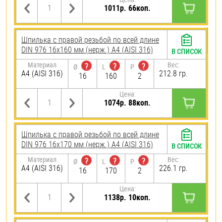
1011р. 66коп.
Шпилька с правой резьбой по всей длине
DIN 976 16х160 мм (нерж.) A4 (AISI 316)
В СПИСОК
Материал
Вес:
?
?
?
Ø
L
P
A4 (AISI 316)
212.8 гр.
16
160
2
Цена:
1074р. 88коп.
Шпилька с правой резьбой по всей длине
DIN 976 16х170 мм (нерж.) A4 (AISI 316)
В СПИСОК
Материал
Вес:
?
?
?
Ø
L
P
A4 (AISI 316)
226.1 гр.
16
170
2
Цена:
1138р. 10коп.