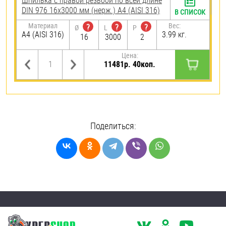
Шпилька с правой резьбой по всей длине
DIN 976 16х3000 мм (нерж.) A4 (AISI 316)
В СПИСОК
Материал
Вес:
?
?
?
Ø
L
P
A4 (AISI 316)
3.99 кг.
16
3000
2
Цена:
11481р. 40коп.
Поделиться: