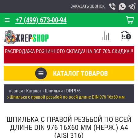
ЗАКАЗАТЬ ЗВОНОК
+7 (499) 673-00-94
КОРЗИНА
О КОМПАНИИ
0
СПИСОК
КАЛЬКУЛЯТОР
СРАВНЕНИЕ
РАСПРОДАЖА РОЗНИЧНОГО СКЛАДА! НА ВСЁ 70% СКИДКА!!!
ПОКУПОК
ОТЗЫВЫ
КАТАЛОГ ТОВАРОВ
КЛИЕНТЫ
Товары со скидкой
Главная
Каталог
Шпильки
DIN 976
УСЛУГИ
Шпилька с правой резьбой по всей длине DIN 976 16х60 мм
Анкеры
СКИДКИ
Антивандальный крепёж, инструмент
ШПИЛЬКА С ПРАВОЙ РЕЗЬБОЙ ПО ВСЕЙ
ОПТ
ДЛИНЕ DIN 976 16Х60 ММ (НЕРЖ.) A4
ПОКУПАТЕЛЯМ
(AISI 316)
Болты и винты