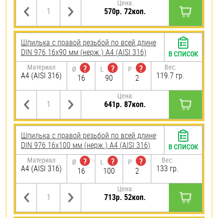
Цена:
570р. 72коп.
Шпилька с правой резьбой по всей длине
DIN 976 16х90 мм (нерж.) A4 (AISI 316)
В СПИСОК
Материал
Вес:
?
?
?
Ø
L
P
A4 (AISI 316)
119.7 гр.
16
90
2
Цена:
641р. 87коп.
Шпилька с правой резьбой по всей длине
DIN 976 16х100 мм (нерж.) A4 (AISI 316)
В СПИСОК
Материал
Вес:
?
?
?
Ø
L
P
A4 (AISI 316)
133 гр.
16
100
2
Цена:
713р. 52коп.