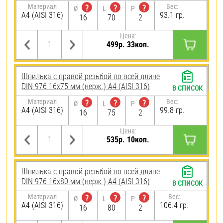
Материал
Вес:
?
?
?
Ø
L
P
A4 (AISI 316)
93.1 гр.
16
70
2
Цена:
499р. 33коп.
Шпилька с правой резьбой по всей длине
DIN 976 16х75 мм (нерж.) A4 (AISI 316)
В СПИСОК
Материал
Вес:
?
?
?
Ø
L
P
A4 (AISI 316)
99.8 гр.
16
75
2
Цена:
535р. 10коп.
Шпилька с правой резьбой по всей длине
DIN 976 16х80 мм (нерж.) A4 (AISI 316)
В СПИСОК
Материал
Вес:
?
?
?
Ø
L
P
A4 (AISI 316)
106.4 гр.
16
80
2