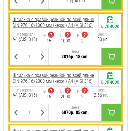
Под заказ
Шпилька с правой резьбой по всей длине
DIN 976 16х1000 мм (нерж.) A4 (AISI 316)
В СПИСОК
Материал
Вес:
?
?
?
Ø
L
P
A4 (AISI 316)
1.33 кг.
16
1000
2
Цена:
2816р. 18коп.
Шпилька с правой резьбой по всей длине
DIN 976 16х2000 мм (нерж.) A4 (AISI 316)
В СПИСОК
Материал
Вес:
?
?
?
Ø
L
P
A4 (AISI 316)
2.66 кг.
16
2000
2
Цена:
6070р. 05коп.