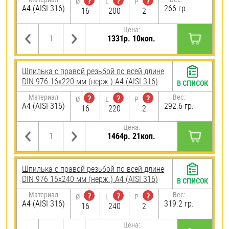
?
?
?
Ø
L
P
A4 (AISI 316)
266 гр.
16
200
2
Цена:
1331р. 10коп.
Шпилька с правой резьбой по всей длине
DIN 976 16х220 мм (нерж.) A4 (AISI 316)
В СПИСОК
Материал
Вес:
?
?
?
Ø
L
P
A4 (AISI 316)
292.6 гр.
16
220
2
Цена:
1464р. 21коп.
Шпилька с правой резьбой по всей длине
DIN 976 16х240 мм (нерж.) A4 (AISI 316)
В СПИСОК
Материал
Вес:
?
?
?
Ø
L
P
A4 (AISI 316)
319.2 гр.
16
240
2
Цена: