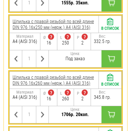
1555р. 35коп.
Шпилька с правой резьбой по всей длине
DIN 976 16х250 мм (нерж.) A4 (AISI 316)
В СПИСОК
Материал
Вес:
?
?
?
Ø
L
P
A4 (AISI 316)
332.5 гр.
16
250
2
Цена:
Под заказ
Шпилька с правой резьбой по всей длине
DIN 976 16х260 мм (нерж.) A4 (AISI 316)
В СПИСОК
Материал
Вес:
?
?
?
Ø
L
P
A4 (AISI 316)
345.8 гр.
16
260
2
Цена:
1706р. 20коп.