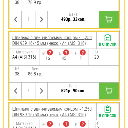
38
78.9 гр.
Цена:
493р. 33коп.
Шпилька c ввинчиваемым концом ~1,25d
DIN 939 16х45 мм (нерж.) A4 (AISI 316)
В СПИСОК
Материал
b1
?
?
?
Ø
L
P
A4 (AISI 316)
20
16
45
2
b2
Вес:
38
86.8 гр.
Цена:
521р. 90коп.
Шпилька c ввинчиваемым концом ~1,25d
DIN 939 16х50 мм (нерж.) A4 (AISI 316)
В СПИСОК
Материал
b1
?
?
?
Ø
L
P