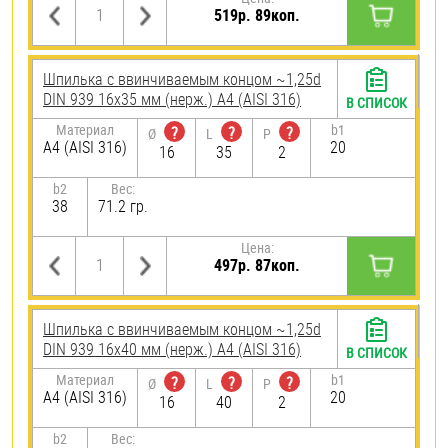
519р. 89коп.
Шпилька c ввинчиваемым концом ~1,25d
DIN 939 16х35 мм (нерж.) A4 (AISI 316)
В СПИСОК
Материал
b1
?
?
?
Ø
L
P
A4 (AISI 316)
20
16
35
2
b2
Вес:
38
71.2 гр.
Цена:
497р. 87коп.
Шпилька c ввинчиваемым концом ~1,25d
DIN 939 16х40 мм (нерж.) A4 (AISI 316)
В СПИСОК
Материал
b1
?
?
?
Ø
L
P
A4 (AISI 316)
20
16
40
2
b2
Вес: