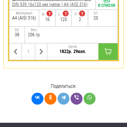
DIN 939 16х120 мм (нерж.) A4 (AISI 316)
В СПИСОК
Материал
b1
?
?
?
Ø
L
P
A4 (AISI 316)
20
16
120
2
b2
Вес:
38
206 гр.
Цена:
1822р. 29коп.
Поделиться: