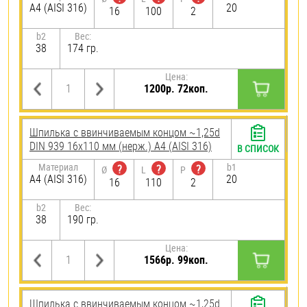
A4 (AISI 316)
20
16
100
2
b2
Вес:
38
174 гр.
Цена:
1200р. 72коп.
Шпилька c ввинчиваемым концом ~1,25d
DIN 939 16х110 мм (нерж.) A4 (AISI 316)
В СПИСОК
Материал
b1
?
?
?
Ø
L
P
A4 (AISI 316)
20
16
110
2
b2
Вес:
38
190 гр.
Цена:
1566р. 99коп.
Шпилька c ввинчиваемым концом ~1,25d