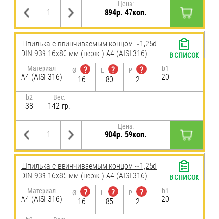
Цена:
894р. 47коп.
Шпилька c ввинчиваемым концом ~1,25d
DIN 939 16х80 мм (нерж.) A4 (AISI 316)
В СПИСОК
Материал
b1
?
?
?
Ø
L
P
A4 (AISI 316)
20
16
80
2
b2
Вес:
38
142 гр.
Цена:
904р. 59коп.
Шпилька c ввинчиваемым концом ~1,25d
DIN 939 16х85 мм (нерж.) A4 (AISI 316)
В СПИСОК
Материал
b1
?
?
?
Ø
L
P
A4 (AISI 316)
20
16
85
2