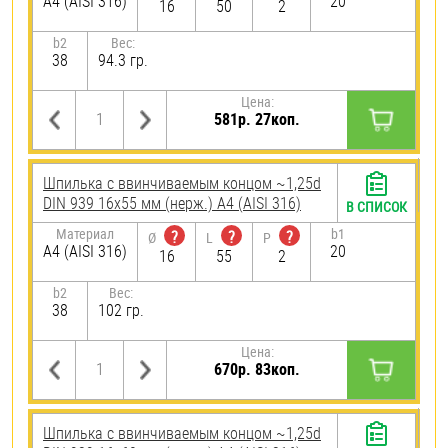
A4 (AISI 316)
20
16
50
2
b2
Вес:
38
94.3 гр.
Цена:
581р. 27коп.
Шпилька c ввинчиваемым концом ~1,25d
DIN 939 16х55 мм (нерж.) A4 (AISI 316)
В СПИСОК
Материал
b1
?
?
?
Ø
L
P
A4 (AISI 316)
20
16
55
2
b2
Вес:
38
102 гр.
Цена:
670р. 83коп.
Шпилька c ввинчиваемым концом ~1,25d