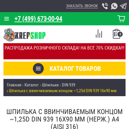
ЗАКАЗАТЬ ЗВОНОК
+7 (499) 673-00-94
КОРЗИНА
О КОМПАНИИ
0
СПИСОК
КАЛЬКУЛЯТОР
СРАВНЕНИЕ
РАСПРОДАЖА РОЗНИЧНОГО СКЛАДА! НА ВСЁ 70% СКИДКА!!!
ПОКУПОК
ОТЗЫВЫ
КАТАЛОГ ТОВАРОВ
КЛИЕНТЫ
Товары со скидкой
Главная
Каталог
Шпильки
DIN 939
УСЛУГИ
Шпилька c ввинчиваемым концом ~1,25d DIN 939 16х90 мм
Анкеры
СКИДКИ
Антивандальный крепёж, инструмент
ШПИЛЬКА C ВВИНЧИВАЕМЫМ КОНЦОМ
ОПТ
~1,25D DIN 939 16Х90 ММ (НЕРЖ.) A4
ПОКУПАТЕЛЯМ
(AISI 316)
Болты и винты