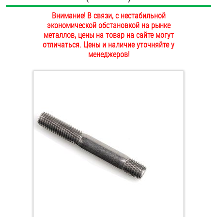
ОПЛАТА И ДОСТАВКА
Внимание! В связи, с нестабильной
Втулки
экономической обстановкой на рынке
НАШИ МАГАЗИНЫ
металлов, цены на товар на сайте могут
Гайки
отличаться. Цены и наличие уточняйте у
менеджеров!
Дюбели
Дюймовый крепёж
Заклепки (Гайки-Заклепки)
Инструмент
Крюки, кольца с метрической резьбой
Крюки, кольца с шурупной резьбой