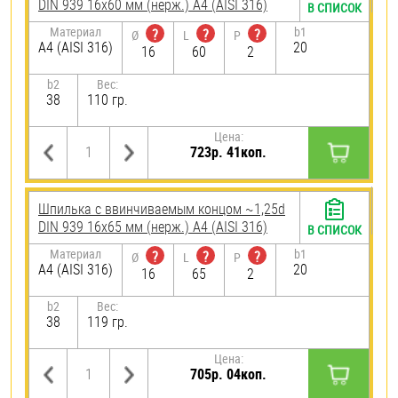
DIN 939 16х60 мм (нерж.) A4 (AISI 316)
В СПИСОК
Материал
b1
?
?
?
Ø
L
P
A4 (AISI 316)
20
16
60
2
b2
Вес:
38
110 гр.
Цена:
723р. 41коп.
Шпилька c ввинчиваемым концом ~1,25d
DIN 939 16х65 мм (нерж.) A4 (AISI 316)
В СПИСОК
Материал
b1
?
?
?
Ø
L
P
A4 (AISI 316)
20
16
65
2
b2
Вес:
38
119 гр.
Цена:
705р. 04коп.