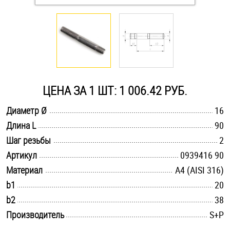
Оснастка и аксессуары для яхт
Пробки
Саморезы и шурупы
ЦЕНА ЗА 1 ШТ: 1 006.42 РУБ.
.............................................................................................................
Диаметр Ø
16
Стопорные кольца
.............................................................................................................
Длина L
90
.............................................................................................................
Шаг резьбы
2
Такелаж
.............................................................................................................
Артикул
0939416 90
.............................................................................................................
Материал
A4 (AISI 316)
Хомуты
.............................................................................................................
b1
20
Шайбы
.............................................................................................................
b2
38
.............................................................................................................
Производитель
S+P
Шпильки