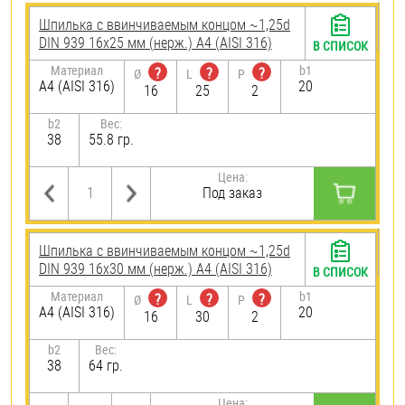
Шпилька c ввинчиваемым концом ~1,25d
DIN 939 16х25 мм (нерж.) A4 (AISI 316)
В СПИСОК
Материал
b1
?
?
?
Ø
L
P
A4 (AISI 316)
20
16
25
2
b2
Вес:
38
55.8 гр.
Цена:
Под заказ
Шпилька c ввинчиваемым концом ~1,25d
DIN 939 16х30 мм (нерж.) A4 (AISI 316)
В СПИСОК
Материал
b1
?
?
?
Ø
L
P
A4 (AISI 316)
20
16
30
2
b2
Вес:
38
64 гр.
Цена: