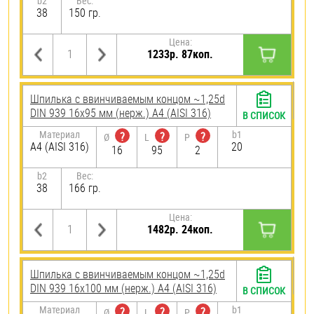
b2
Вес:
38
150 гр.
Цена:
1233р. 87коп.
Шпилька c ввинчиваемым концом ~1,25d
DIN 939 16х95 мм (нерж.) A4 (AISI 316)
В СПИСОК
Материал
b1
?
?
?
Ø
L
P
A4 (AISI 316)
20
16
95
2
b2
Вес:
38
166 гр.
Цена:
1482р. 24коп.
Шпилька c ввинчиваемым концом ~1,25d
DIN 939 16х100 мм (нерж.) A4 (AISI 316)
В СПИСОК
Материал
b1
?
?
?
Ø
L
P