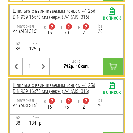
Шпилька c ввинчиваемым концом ~1,25d
DIN 939 16х70 мм (нерж.) A4 (AISI 316)
В СПИСОК
Материал
b1
?
?
?
Ø
L
P
A4 (AISI 316)
20
16
70
2
b2
Вес:
38
126 гр.
Цена:
792р. 10коп.
Шпилька c ввинчиваемым концом ~1,25d
DIN 939 16х75 мм (нерж.) A4 (AISI 316)
В СПИСОК
Материал
b1
?
?
?
Ø
L
P
A4 (AISI 316)
20
16
75
2
b2
Вес:
38
134 гр.