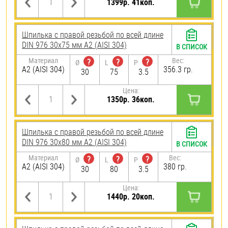
1399р. 41коп.
Шпилька с правой резьбой по всей длине
DIN 976 30х75 мм А2 (AISI 304)
В СПИСОК
Материал
Вес:
?
?
?
Ø
L
P
А2 (AISI 304)
356.3 гр.
30
75
3.5
Цена:
1350р. 36коп.
Шпилька с правой резьбой по всей длине
DIN 976 30х80 мм А2 (AISI 304)
В СПИСОК
Материал
Вес:
?
?
?
Ø
L
P
А2 (AISI 304)
380 гр.
30
80
3.5
Цена:
1440р. 20коп.