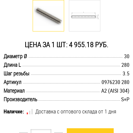
Оснастка и аксессуары для яхт
Пробки
ЦЕНА ЗА 1 ШТ: 4 955.18 РУБ.
Саморезы и шурупы
.............................................................................................................
Диаметр Ø
30
.............................................................................................................
Длина L
280
Стопорные кольца
.............................................................................................................
Шаг резьбы
3.5
.............................................................................................................
Артикул
0976230 280
Такелаж
.............................................................................................................
Материал
А2 (AISI 304)
.............................................................................................................
Производитель
S+P
Хомуты
Наличие:
Доставка с оптового склада от 1 дня
Шайбы
Шпильки