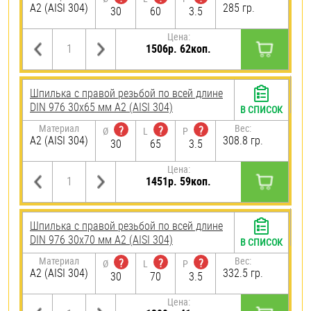
А2 (AISI 304)
285 гр.
30
60
3.5
Цена:
1506р. 62коп.
Шпилька с правой резьбой по всей длине
DIN 976 30х65 мм А2 (AISI 304)
В СПИСОК
Материал
Вес:
?
?
?
Ø
L
P
А2 (AISI 304)
308.8 гр.
30
65
3.5
Цена:
1451р. 59коп.
Шпилька с правой резьбой по всей длине
DIN 976 30х70 мм А2 (AISI 304)
В СПИСОК
Материал
Вес:
?
?
?
Ø
L
P
А2 (AISI 304)
332.5 гр.
30
70
3.5
Цена: