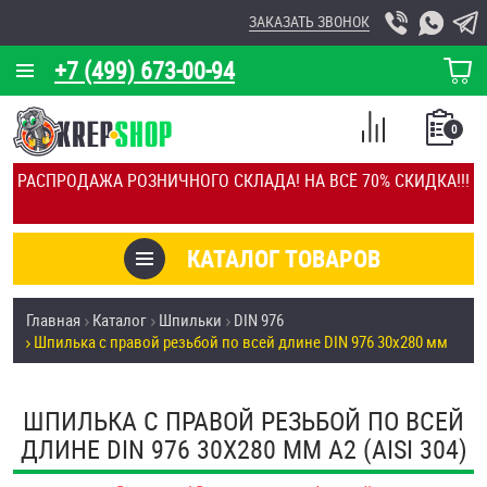
ЗАКАЗАТЬ ЗВОНОК
+7 (499) 673-00-94
КОРЗИНА
О КОМПАНИИ
0
СПИСОК
КАЛЬКУЛЯТОР
СРАВНЕНИЕ
РАСПРОДАЖА РОЗНИЧНОГО СКЛАДА! НА ВСЁ 70% СКИДКА!!!
ПОКУПОК
ОТЗЫВЫ
КАТАЛОГ ТОВАРОВ
КЛИЕНТЫ
Товары со скидкой
Главная
Каталог
Шпильки
DIN 976
УСЛУГИ
Шпилька с правой резьбой по всей длине DIN 976 30х280 мм
Анкеры
СКИДКИ
Антивандальный крепёж, инструмент
ШПИЛЬКА С ПРАВОЙ РЕЗЬБОЙ ПО ВСЕЙ
ОПТ
ДЛИНЕ DIN 976 30Х280 ММ А2 (AISI 304)
ПОКУПАТЕЛЯМ
Болты и винты