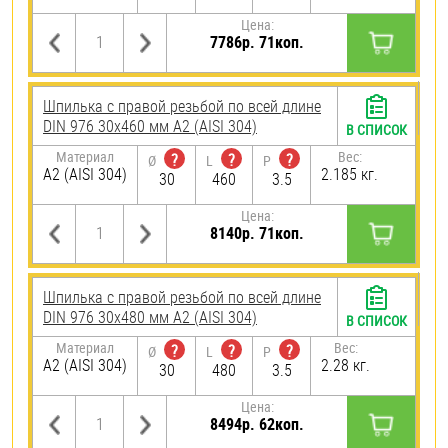
Цена:
7786р. 71коп.
Шпилька с правой резьбой по всей длине
DIN 976 30х460 мм А2 (AISI 304)
В СПИСОК
Материал
Вес:
?
?
?
Ø
L
P
А2 (AISI 304)
2.185 кг.
30
460
3.5
Цена:
8140р. 71коп.
Шпилька с правой резьбой по всей длине
DIN 976 30х480 мм А2 (AISI 304)
В СПИСОК
Материал
Вес:
?
?
?
Ø
L
P
А2 (AISI 304)
2.28 кг.
30
480
3.5
Цена:
8494р. 62коп.