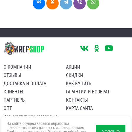
О КОМПАНИИ
АКЦИИ
ОТЗЫВЫ
СКИДКИ
ДОСТАВКА И ОПЛАТА
КАК КУПИТЬ
КЛИЕНТЫ
ГАРАНТИИ И ВОЗВРАТ
ПАРТНЕРЫ
КОНТАКТЫ
ОПТ
КАРТА САЙТА
Пользовательское соглашение
Политика в отношении обработки персональных данных
На сайте осуществляется обработка
Согласие посетителя сайта на обработку персональных данны
пользовательских данных с использованием
Cookie в соответствии с
Условиями обработки
ХОРОШО