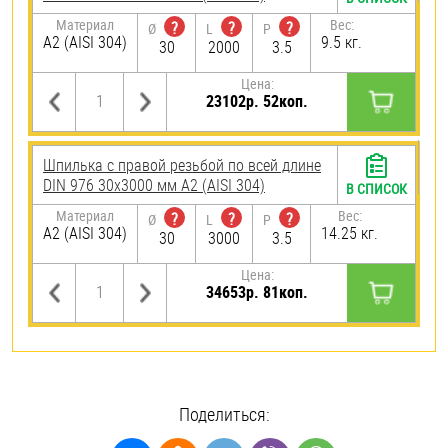
Материал
Вес:
?
?
?
Ø
L
P
А2 (AISI 304)
9.5 кг.
30
2000
3.5
Цена:
23102р. 52коп.
Шпилька с правой резьбой по всей длине
DIN 976 30х3000 мм А2 (AISI 304)
В СПИСОК
Материал
Вес:
?
?
?
Ø
L
P
А2 (AISI 304)
14.25 кг.
30
3000
3.5
Цена:
34653р. 81коп.
Поделиться: