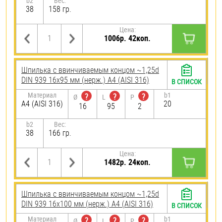
b2
Вес:
38
158 гр.
Цена:
1006р. 42коп.
Шпилька c ввинчиваемым концом ~1,25d
DIN 939 16х95 мм (нерж.) A4 (AISI 316)
В СПИСОК
Материал
b1
?
?
?
Ø
L
P
A4 (AISI 316)
20
16
95
2
b2
Вес:
38
166 гр.
Цена:
1482р. 24коп.
Шпилька c ввинчиваемым концом ~1,25d
DIN 939 16х100 мм (нерж.) A4 (AISI 316)
В СПИСОК
Материал
b1
?
?
?
Ø
L
P