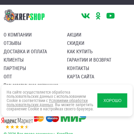
О КОМПАНИИ
АКЦИИ
ОТЗЫВЫ
СКИДКИ
ДОСТАВКА И ОПЛАТА
КАК КУПИТЬ
КЛИЕНТЫ
ГАРАНТИИ И ВОЗВРАТ
ПАРТНЕРЫ
КОНТАКТЫ
ОПТ
КАРТА САЙТА
Пользовательское соглашение
Политика в отношении обработки персональных данных
На сайте осуществляется обработка
Согласие посетителя сайта на обработку персональных данны
пользовательских данных с использованием
Cookie в соответствии с
Условиями обработки
ХОРОШО
пользовательских данных
. Вы можете запретить
сохранение Cookie в настройках своего браузера.
© 2026 Все права защищены. KrepShop