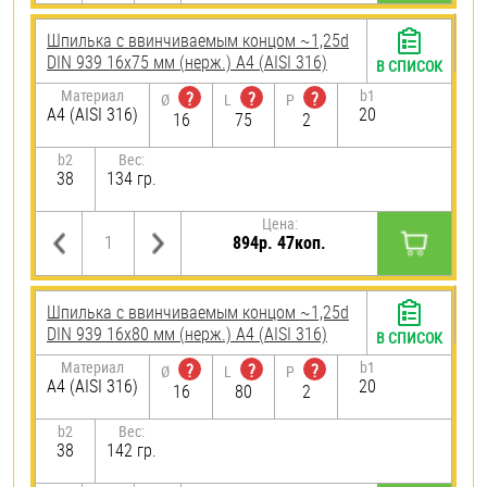
Шпилька c ввинчиваемым концом ~1,25d
DIN 939 16х75 мм (нерж.) A4 (AISI 316)
В СПИСОК
Материал
b1
?
?
?
Ø
L
P
A4 (AISI 316)
20
16
75
2
b2
Вес:
38
134 гр.
Цена:
894р. 47коп.
Шпилька c ввинчиваемым концом ~1,25d
DIN 939 16х80 мм (нерж.) A4 (AISI 316)
В СПИСОК
Материал
b1
?
?
?
Ø
L
P
A4 (AISI 316)
20
16
80
2
b2
Вес:
38
142 гр.