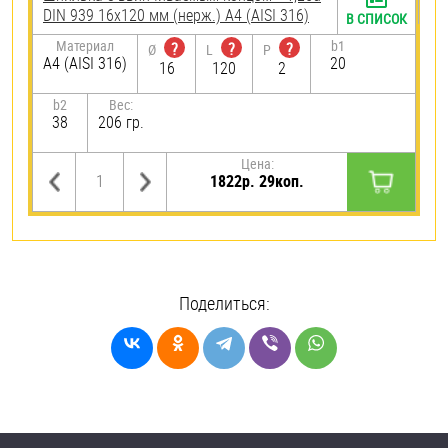
DIN 939 16х120 мм (нерж.) A4 (AISI 316)
В СПИСОК
Материал
b1
?
?
?
Ø
L
P
A4 (AISI 316)
20
16
120
2
b2
Вес:
38
206 гр.
Цена:
1822р. 29коп.
Поделиться: