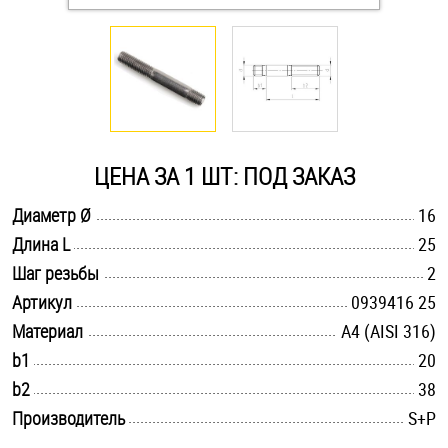
Оснастка и аксессуары для яхт
Пробки
Саморезы и шурупы
ЦЕНА ЗА 1 ШТ: ПОД ЗАКАЗ
.............................................................................................................
Диаметр Ø
16
Стопорные кольца
.............................................................................................................
Длина L
25
.............................................................................................................
Шаг резьбы
2
Такелаж
.............................................................................................................
Артикул
0939416 25
.............................................................................................................
Материал
A4 (AISI 316)
Хомуты
.............................................................................................................
b1
20
Шайбы
.............................................................................................................
b2
38
.............................................................................................................
Производитель
S+P
Шпильки