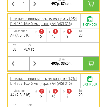
497р. 87коп.
Шпилька c ввинчиваемым концом ~1,25d
DIN 939 16х40 мм (нерж.) A4 (AISI 316)
В СПИСОК
Материал
b1
?
?
?
Ø
L
P
A4 (AISI 316)
20
16
40
2
b2
Вес:
38
78.9 гр.
Цена:
493р. 33коп.
Шпилька c ввинчиваемым концом ~1,25d
DIN 939 16х45 мм (нерж.) A4 (AISI 316)
В СПИСОК
Материал
b1
?
?
?
Ø
L
P
A4 (AISI 316)
20
16
45
2
b2
Вес: