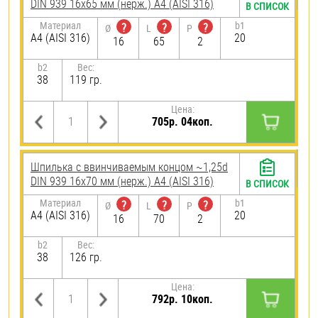
DIN 939 16х65 мм (нерж.) A4 (AISI 316)
В СПИСОК
Материал
b1
?
?
?
Ø
L
P
A4 (AISI 316)
20
16
65
2
b2
Вес:
38
119 гр.
Цена:
705р. 04коп.
Шпилька c ввинчиваемым концом ~1,25d
DIN 939 16х70 мм (нерж.) A4 (AISI 316)
В СПИСОК
Материал
b1
?
?
?
Ø
L
P
A4 (AISI 316)
20
16
70
2
b2
Вес:
38
126 гр.
Цена:
792р. 10коп.