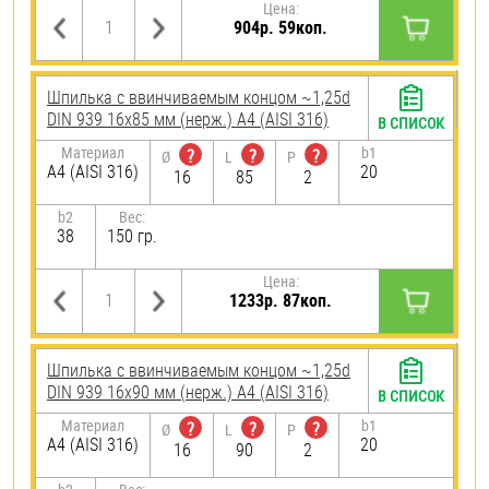
Цена:
904р. 59коп.
Шпилька c ввинчиваемым концом ~1,25d
DIN 939 16х85 мм (нерж.) A4 (AISI 316)
В СПИСОК
Материал
b1
?
?
?
Ø
L
P
A4 (AISI 316)
20
16
85
2
b2
Вес:
38
150 гр.
Цена:
1233р. 87коп.
Шпилька c ввинчиваемым концом ~1,25d
DIN 939 16х90 мм (нерж.) A4 (AISI 316)
В СПИСОК
Материал
b1
?
?
?
Ø
L
P
A4 (AISI 316)
20
16
90
2