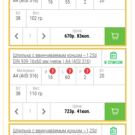
A4 (AISI 316)
20
16
55
2
b2
Вес:
38
102 гр.
Цена:
670р. 83коп.
Шпилька c ввинчиваемым концом ~1,25d
DIN 939 16х60 мм (нерж.) A4 (AISI 316)
В СПИСОК
Материал
b1
?
?
?
Ø
L
P
A4 (AISI 316)
20
16
60
2
b2
Вес:
38
110 гр.
Цена:
723р. 41коп.
Шпилька c ввинчиваемым концом ~1,25d