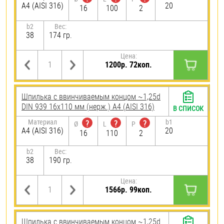
A4 (AISI 316)
20
16
100
2
b2
Вес:
38
174 гр.
Цена:
1200р. 72коп.
Шпилька c ввинчиваемым концом ~1,25d
DIN 939 16х110 мм (нерж.) A4 (AISI 316)
В СПИСОК
Материал
b1
?
?
?
Ø
L
P
A4 (AISI 316)
20
16
110
2
b2
Вес:
38
190 гр.
Цена:
1566р. 99коп.
Шпилька c ввинчиваемым концом ~1,25d