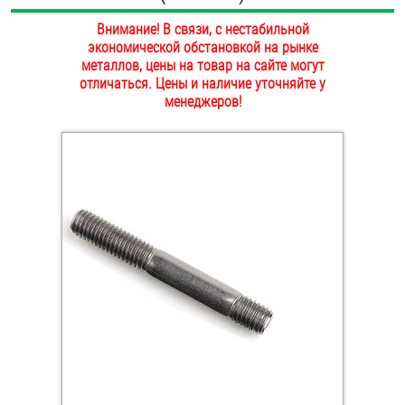
ОПЛАТА И ДОСТАВКА
Внимание! В связи, с нестабильной
Втулки
экономической обстановкой на рынке
НАШИ МАГАЗИНЫ
металлов, цены на товар на сайте могут
Гайки
отличаться. Цены и наличие уточняйте у
менеджеров!
Дюбели
Дюймовый крепёж
Заклепки (Гайки-Заклепки)
Инструмент
Крюки, кольца с метрической резьбой
Крюки, кольца с шурупной резьбой