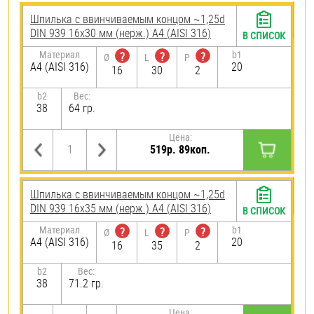
Шпилька c ввинчиваемым концом ~1,25d
DIN 939 16х30 мм (нерж.) A4 (AISI 316)
В СПИСОК
Материал
b1
?
?
?
Ø
L
P
A4 (AISI 316)
20
16
30
2
b2
Вес:
38
64 гр.
Цена:
519р. 89коп.
Шпилька c ввинчиваемым концом ~1,25d
DIN 939 16х35 мм (нерж.) A4 (AISI 316)
В СПИСОК
Материал
b1
?
?
?
Ø
L
P
A4 (AISI 316)
20
16
35
2
b2
Вес:
38
71.2 гр.
Цена: