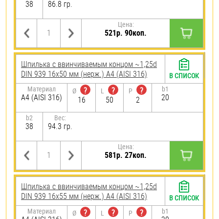
38
86.8 гр.
Цена:
521р. 90коп.
Шпилька c ввинчиваемым концом ~1,25d
DIN 939 16х50 мм (нерж.) A4 (AISI 316)
В СПИСОК
Материал
b1
?
?
?
Ø
L
P
A4 (AISI 316)
20
16
50
2
b2
Вес:
38
94.3 гр.
Цена:
581р. 27коп.
Шпилька c ввинчиваемым концом ~1,25d
DIN 939 16х55 мм (нерж.) A4 (AISI 316)
В СПИСОК
Материал
b1
?
?
?
Ø
L
P