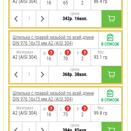
А2 (AISI 304)
86.4 гр.
16
65
2
Цена:
342р. 16коп.
Шпилька с правой резьбой по всей длине
DIN 976 16х70 мм А2 (AISI 304)
В СПИСОК
Материал
Вес:
?
?
?
Ø
L
P
А2 (AISI 304)
93.1 гр.
16
70
2
Цена:
368р. 38коп.
Шпилька с правой резьбой по всей длине
DIN 976 16х75 мм А2 (AISI 304)
В СПИСОК
Материал
Вес:
?
?
?
Ø
L
P
А2 (AISI 304)
99.8 гр.
16
75
2
Цена:
394р. 85коп.