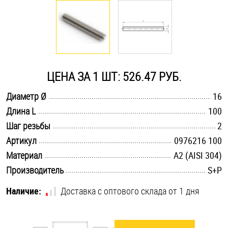
Оснастка и аксессуары для яхт
Пробки
ЦЕНА ЗА 1 ШТ: 526.47 РУБ.
Саморезы и шурупы
.............................................................................................................
Диаметр Ø
16
.............................................................................................................
Длина L
100
Стопорные кольца
.............................................................................................................
Шаг резьбы
2
.............................................................................................................
Артикул
0976216 100
Такелаж
.............................................................................................................
Материал
А2 (AISI 304)
.............................................................................................................
Производитель
S+P
Хомуты
Наличие:
Доставка с оптового склада от 1 дня
Шайбы
Шпильки