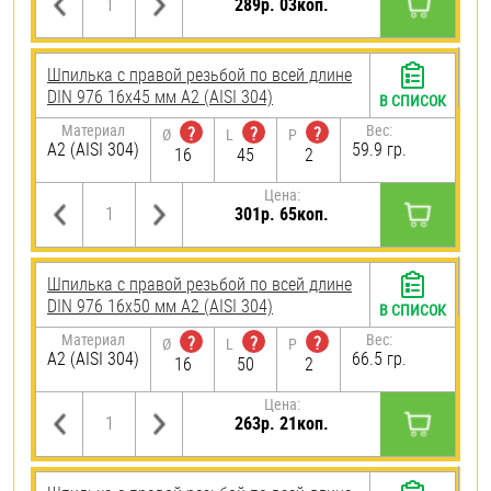
289р. 03коп.
Шпилька с правой резьбой по всей длине
DIN 976 16х45 мм А2 (AISI 304)
В СПИСОК
Материал
Вес:
?
?
?
Ø
L
P
А2 (AISI 304)
59.9 гр.
16
45
2
Цена:
301р. 65коп.
Шпилька с правой резьбой по всей длине
DIN 976 16х50 мм А2 (AISI 304)
В СПИСОК
Материал
Вес:
?
?
?
Ø
L
P
А2 (AISI 304)
66.5 гр.
16
50
2
Цена:
263р. 21коп.