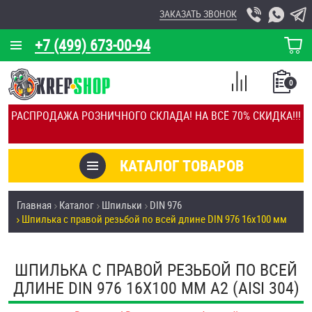
ЗАКАЗАТЬ ЗВОНОК
+7 (499) 673-00-94
КОРЗИНА
О КОМПАНИИ
0
СПИСОК
КАЛЬКУЛЯТОР
СРАВНЕНИЕ
РАСПРОДАЖА РОЗНИЧНОГО СКЛАДА! НА ВСЁ 70% СКИДКА!!!
ПОКУПОК
ОТЗЫВЫ
КАТАЛОГ ТОВАРОВ
КЛИЕНТЫ
Товары со скидкой
Главная
Каталог
Шпильки
DIN 976
УСЛУГИ
Шпилька с правой резьбой по всей длине DIN 976 16х100 мм
Анкеры
СКИДКИ
Антивандальный крепёж, инструмент
ШПИЛЬКА С ПРАВОЙ РЕЗЬБОЙ ПО ВСЕЙ
ОПТ
ДЛИНЕ DIN 976 16Х100 ММ А2 (AISI 304)
ПОКУПАТЕЛЯМ
Болты и винты