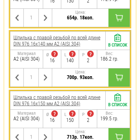
16
130
2
Цена:
654р. 18коп.
Шпилька с правой резьбой по всей длине
DIN 976 16х140 мм А2 (AISI 304)
В СПИСОК
Материал
Вес:
?
?
?
Ø
L
P
А2 (AISI 304)
186.2 гр.
16
140
2
Цена:
700р. 93коп.
Шпилька с правой резьбой по всей длине
DIN 976 16х150 мм А2 (AISI 304)
В СПИСОК
Материал
Вес:
?
?
?
Ø
L
P
А2 (AISI 304)
199.5 гр.
16
150
2
Цена:
713р. 17коп.