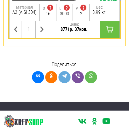
Материал
Вес:
?
?
?
Ø
L
P
А2 (AISI 304)
3.99 кг.
16
3000
2
Цена:
8771р. 37коп.
Поделиться: