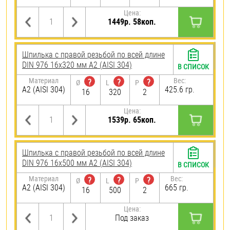
Цена:
1449р. 58коп.
Шпилька с правой резьбой по всей длине
DIN 976 16х320 мм А2 (AISI 304)
В СПИСОК
Материал
Вес:
?
?
?
Ø
L
P
А2 (AISI 304)
425.6 гр.
16
320
2
Цена:
1539р. 65коп.
Шпилька с правой резьбой по всей длине
DIN 976 16х500 мм А2 (AISI 304)
В СПИСОК
Материал
Вес:
?
?
?
Ø
L
P
А2 (AISI 304)
665 гр.
16
500
2
Цена:
Под заказ