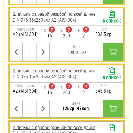
Шпилька с правой резьбой по всей длине
DIN 976 16х250 мм А2 (AISI 304)
В СПИСОК
Материал
Вес:
?
?
?
Ø
L
P
А2 (AISI 304)
332.5 гр.
16
250
2
Цена:
Под заказ
Шпилька с правой резьбой по всей длине
DIN 976 16х260 мм А2 (AISI 304)
В СПИСОК
Материал
Вес:
?
?
?
Ø
L
P
А2 (AISI 304)
345.8 гр.
16
260
2
Цена:
1262р. 47коп.
Шпилька с правой резьбой по всей длине