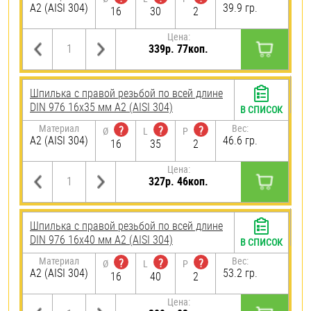
А2 (AISI 304)
39.9 гр.
16
30
2
Цена:
339р. 77коп.
Шпилька с правой резьбой по всей длине
DIN 976 16х35 мм А2 (AISI 304)
В СПИСОК
Материал
Вес:
?
?
?
Ø
L
P
А2 (AISI 304)
46.6 гр.
16
35
2
Цена:
327р. 46коп.
Шпилька с правой резьбой по всей длине
DIN 976 16х40 мм А2 (AISI 304)
В СПИСОК
Материал
Вес:
?
?
?
Ø
L
P
А2 (AISI 304)
53.2 гр.
16
40
2
Цена: