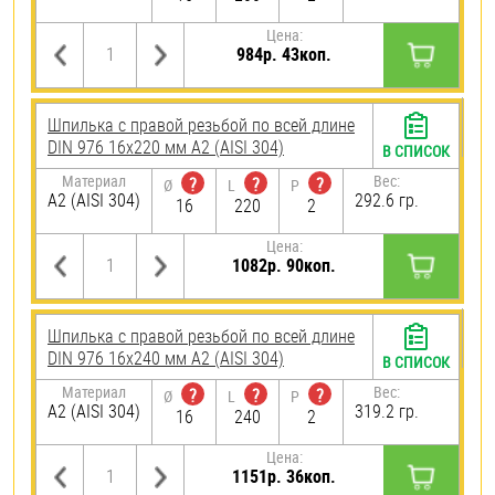
Цена:
984р. 43коп.
Шпилька с правой резьбой по всей длине
DIN 976 16х220 мм А2 (AISI 304)
В СПИСОК
Материал
Вес:
?
?
?
Ø
L
P
А2 (AISI 304)
292.6 гр.
16
220
2
Цена:
1082р. 90коп.
Шпилька с правой резьбой по всей длине
DIN 976 16х240 мм А2 (AISI 304)
В СПИСОК
Материал
Вес:
?
?
?
Ø
L
P
А2 (AISI 304)
319.2 гр.
16
240
2
Цена:
1151р. 36коп.