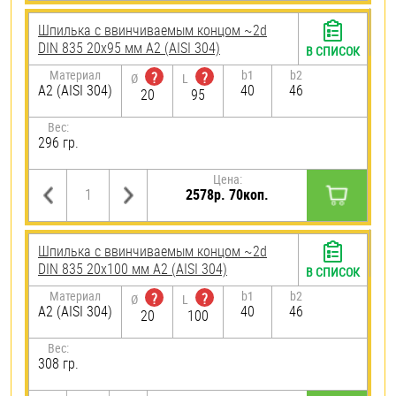
Шпилька c ввинчиваемым концом ~2d
DIN 835 20х95 мм А2 (AISI 304)
В СПИСОК
Материал
b1
b2
?
?
Ø
L
А2 (AISI 304)
40
46
20
95
Вес:
296 гр.
Цена:
2578р. 70коп.
Шпилька c ввинчиваемым концом ~2d
DIN 835 20х100 мм А2 (AISI 304)
В СПИСОК
Материал
b1
b2
?
?
Ø
L
А2 (AISI 304)
40
46
20
100
Вес:
308 гр.