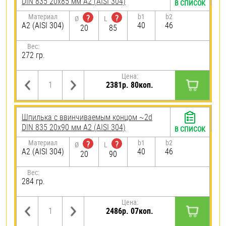
DIN 835 20х85 мм А2 (AISI 304)
В СПИСОК
Материал
b1
b2
?
?
Ø
L
А2 (AISI 304)
40
46
20
85
Вес:
272 гр.
Цена:
2381р. 80коп.
Шпилька c ввинчиваемым концом ~2d
DIN 835 20х90 мм А2 (AISI 304)
В СПИСОК
Материал
b1
b2
?
?
Ø
L
А2 (AISI 304)
40
46
20
90
Вес:
284 гр.
Цена:
2486р. 07коп.