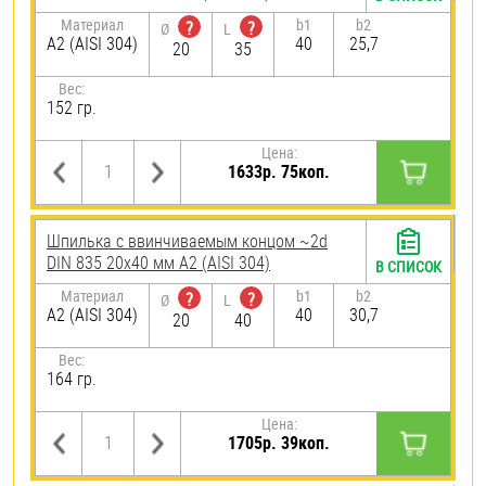
Материал
b1
b2
?
?
Ø
L
А2 (AISI 304)
40
25,7
20
35
Вес:
152 гр.
Цена:
1633р. 75коп.
Шпилька c ввинчиваемым концом ~2d
DIN 835 20х40 мм А2 (AISI 304)
В СПИСОК
Материал
b1
b2
?
?
Ø
L
А2 (AISI 304)
40
30,7
20
40
Вес:
164 гр.
Цена:
1705р. 39коп.