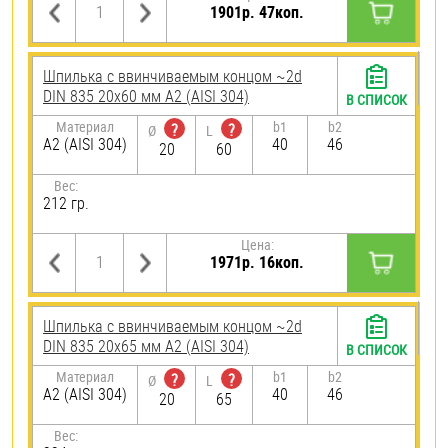
1901р. 47коп.
Шпилька c ввинчиваемым концом ~2d
DIN 835 20х60 мм А2 (AISI 304)
В СПИСОК
Материал
b1
b2
?
?
Ø
L
А2 (AISI 304)
40
46
20
60
Вес:
212 гр.
Цена:
1971р. 16коп.
Шпилька c ввинчиваемым концом ~2d
DIN 835 20х65 мм А2 (AISI 304)
В СПИСОК
Материал
b1
b2
?
?
Ø
L
А2 (AISI 304)
40
46
20
65
Вес: