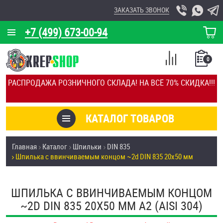
ЗАКАЗАТЬ ЗВОНОК
+7 (499) 673-00-94
КОРЗИНА
О КОМПАНИИ
0
СПИСОК
КАЛЬКУЛЯТОР
СРАВНЕНИЕ
РАСПРОДАЖА РОЗНИЧНОГО СКЛАДА! НА ВСЁ 70% СКИДКА!!!
ПОКУПОК
ОТЗЫВЫ
КАТАЛОГ ТОВАРОВ
КЛИЕНТЫ
Товары со скидкой
Главная
Каталог
Шпильки
DIN 835
УСЛУГИ
Шпилька c ввинчиваемым концом ~2d DIN 835 20х50 мм
Анкеры
СКИДКИ
Антивандальный крепёж, инструмент
ШПИЛЬКА C ВВИНЧИВАЕМЫМ КОНЦОМ
ОПТ
~2D DIN 835 20Х50 ММ А2 (AISI 304)
ПОКУПАТЕЛЯМ
Болты и винты