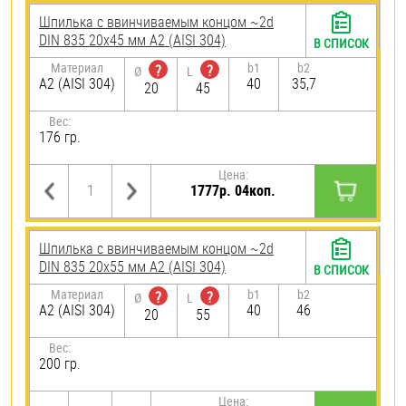
Шпилька c ввинчиваемым концом ~2d
DIN 835 20х45 мм А2 (AISI 304)
В СПИСОК
Материал
b1
b2
?
?
Ø
L
А2 (AISI 304)
40
35,7
20
45
Вес:
176 гр.
Цена:
1777р. 04коп.
Шпилька c ввинчиваемым концом ~2d
DIN 835 20х55 мм А2 (AISI 304)
В СПИСОК
Материал
b1
b2
?
?
Ø
L
А2 (AISI 304)
40
46
20
55
Вес:
200 гр.
Цена: