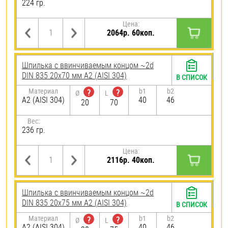
224 гр.
Цена:
2064р. 60коп.
Шпилька c ввинчиваемым концом ~2d
DIN 835 20х70 мм А2 (AISI 304)
В СПИСОК
Материал
b1
b2
?
?
Ø
L
А2 (AISI 304)
40
46
20
70
Вес:
236 гр.
Цена:
2116р. 40коп.
Шпилька c ввинчиваемым концом ~2d
DIN 835 20х75 мм А2 (AISI 304)
В СПИСОК
Материал
b1
b2
?
?
Ø
L
А2 (AISI 304)
40
46