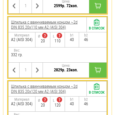
Цена:
2599р. 72коп.
Шпилька c ввинчиваемым концом ~2d
DIN 835 20х110 мм А2 (AISI 304)
В СПИСОК
Материал
b1
b2
?
?
Ø
L
А2 (AISI 304)
40
46
20
110
Вес:
332 гр.
Цена:
2829р. 23коп.
Шпилька c ввинчиваемым концом ~2d
DIN 835 20х120 мм А2 (AISI 304)
В СПИСОК
Материал
b1
b2
?
?
Ø
L
А2 (AISI 304)
40
46
20
120
Вес: