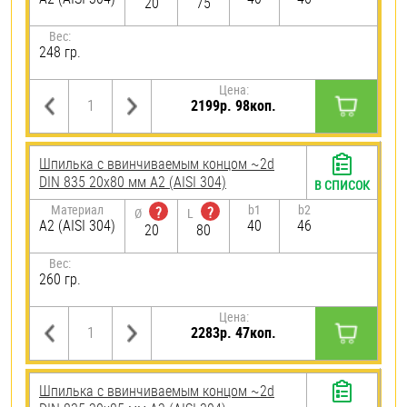
20
75
Вес:
248 гр.
Цена:
2199р. 98коп.
Шпилька c ввинчиваемым концом ~2d
DIN 835 20х80 мм А2 (AISI 304)
В СПИСОК
Материал
b1
b2
?
?
Ø
L
А2 (AISI 304)
40
46
20
80
Вес:
260 гр.
Цена:
2283р. 47коп.
Шпилька c ввинчиваемым концом ~2d