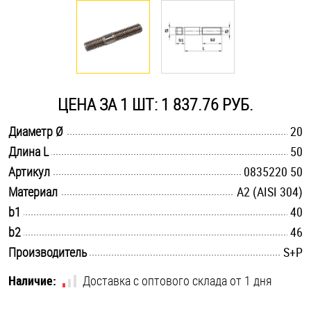
Оснастка и аксессуары для яхт
Пробки
ЦЕНА ЗА 1 ШТ: 1 837.76 РУБ.
Саморезы и шурупы
.............................................................................................................
Диаметр Ø
20
.............................................................................................................
Длина L
50
Стопорные кольца
.............................................................................................................
Артикул
0835220 50
.............................................................................................................
Материал
А2 (AISI 304)
Такелаж
.............................................................................................................
b1
40
.............................................................................................................
b2
46
Хомуты
.............................................................................................................
Производитель
S+P
Шайбы
Наличие:
Доставка с оптового склада от 1 дня
Шпильки