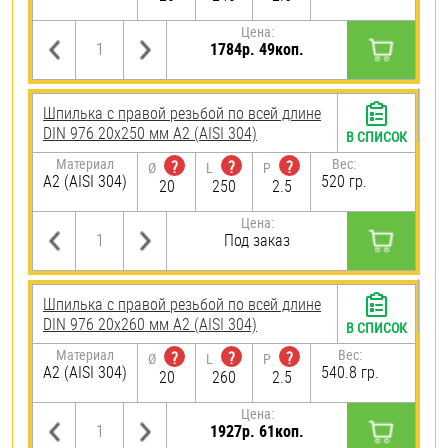
Цена:
1784р. 49коп.
Шпилька с правой резьбой по всей длине
DIN 976 20х250 мм А2 (AISI 304)
В СПИСОК
Материал
Вес:
?
?
?
Ø
L
P
А2 (AISI 304)
520 гр.
20
250
2.5
Цена:
Под заказ
Шпилька с правой резьбой по всей длине
DIN 976 20х260 мм А2 (AISI 304)
В СПИСОК
Материал
Вес:
?
?
?
Ø
L
P
А2 (AISI 304)
540.8 гр.
20
260
2.5
Цена:
1927р. 61коп.