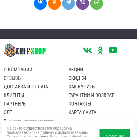
О КОМПАНИИ
АКЦИИ
ОТЗЫВЫ
СКИДКИ
ДОСТАВКА И ОПЛАТА
КАК КУПИТЬ
КЛИЕНТЫ
ГАРАНТИИ И ВОЗВРАТ
ПАРТНЕРЫ
КОНТАКТЫ
ОПТ
КАРТА САЙТА
Пользовательское соглашение
Политика в отношении обработки персональных данных
На сайте осуществляется обработка
Согласие посетителя сайта на обработку персональных данны
пользовательских данных с использованием
Cookie в соответствии с
Условиями обработки
ХОРОШО