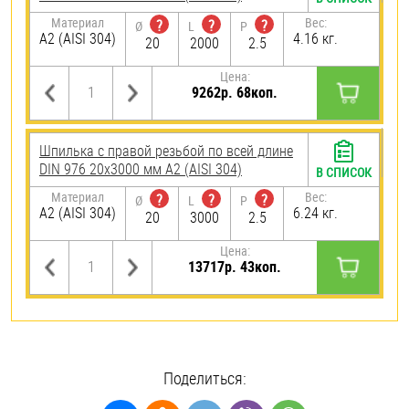
Материал
Вес:
?
?
?
Ø
L
P
А2 (AISI 304)
4.16 кг.
20
2000
2.5
Цена:
9262р. 68коп.
Шпилька с правой резьбой по всей длине
DIN 976 20х3000 мм А2 (AISI 304)
В СПИСОК
Материал
Вес:
?
?
?
Ø
L
P
А2 (AISI 304)
6.24 кг.
20
3000
2.5
Цена:
13717р. 43коп.
Поделиться: