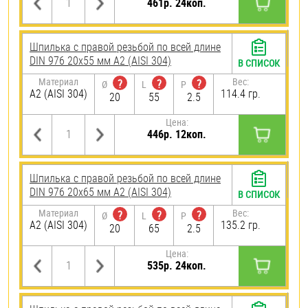
461р. 24коп.
Шпилька с правой резьбой по всей длине
DIN 976 20х55 мм А2 (AISI 304)
В СПИСОК
Материал
Вес:
?
?
?
Ø
L
P
А2 (AISI 304)
114.4 гр.
20
55
2.5
Цена:
446р. 12коп.
Шпилька с правой резьбой по всей длине
DIN 976 20х65 мм А2 (AISI 304)
В СПИСОК
Материал
Вес:
?
?
?
Ø
L
P
А2 (AISI 304)
135.2 гр.
20
65
2.5
Цена:
535р. 24коп.