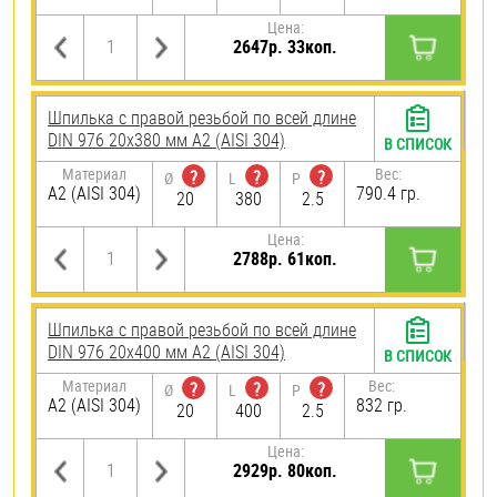
Цена:
2647р. 33коп.
Шпилька с правой резьбой по всей длине
DIN 976 20х380 мм А2 (AISI 304)
В СПИСОК
Материал
Вес:
?
?
?
Ø
L
P
А2 (AISI 304)
790.4 гр.
20
380
2.5
Цена:
2788р. 61коп.
Шпилька с правой резьбой по всей длине
DIN 976 20х400 мм А2 (AISI 304)
В СПИСОК
Материал
Вес:
?
?
?
Ø
L
P
А2 (AISI 304)
832 гр.
20
400
2.5
Цена:
2929р. 80коп.