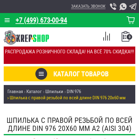
ЗАКАЗАТЬ ЗВОНОК
+7 (499) 673-00-94
КОРЗИНА
О КОМПАНИИ
0
СПИСОК
КАЛЬКУЛЯТОР
СРАВНЕНИЕ
РАСПРОДАЖА РОЗНИЧНОГО СКЛАДА! НА ВСЁ 70% СКИДКА!!!
ПОКУПОК
ОТЗЫВЫ
КАТАЛОГ ТОВАРОВ
КЛИЕНТЫ
Товары со скидкой
Главная
Каталог
Шпильки
DIN 976
УСЛУГИ
Шпилька с правой резьбой по всей длине DIN 976 20х60 мм
Анкеры
СКИДКИ
Антивандальный крепёж, инструмент
ШПИЛЬКА С ПРАВОЙ РЕЗЬБОЙ ПО ВСЕЙ
ОПТ
ДЛИНЕ DIN 976 20Х60 ММ А2 (AISI 304)
ПОКУПАТЕЛЯМ
Болты и винты