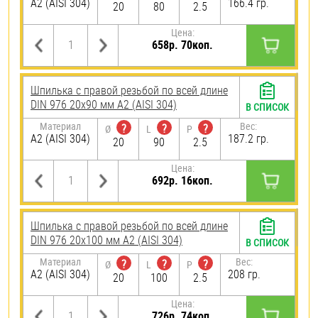
А2 (AISI 304)
166.4 гр.
20
80
2.5
Цена:
658р. 70коп.
Шпилька с правой резьбой по всей длине
DIN 976 20х90 мм А2 (AISI 304)
В СПИСОК
Материал
Вес:
?
?
?
Ø
L
P
А2 (AISI 304)
187.2 гр.
20
90
2.5
Цена:
692р. 16коп.
Шпилька с правой резьбой по всей длине
DIN 976 20х100 мм А2 (AISI 304)
В СПИСОК
Материал
Вес:
?
?
?
Ø
L
P
А2 (AISI 304)
208 гр.
20
100
2.5
Цена:
726р. 74коп.