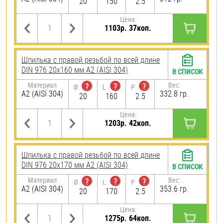
20
150
2.5
Цена:
1103р. 37коп.
Шпилька с правой резьбой по всей длине
DIN 976 20х160 мм А2 (AISI 304)
В СПИСОК
Материал
Вес:
?
?
?
Ø
L
P
А2 (AISI 304)
332.8 гр.
20
160
2.5
Цена:
1203р. 42коп.
Шпилька с правой резьбой по всей длине
DIN 976 20х170 мм А2 (AISI 304)
В СПИСОК
Материал
Вес:
?
?
?
Ø
L
P
А2 (AISI 304)
353.6 гр.
20
170
2.5
Цена:
1275р. 64коп.