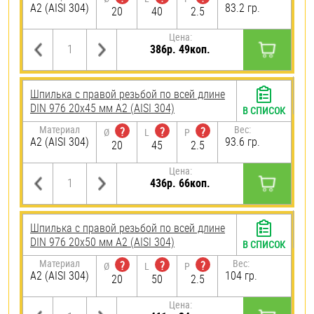
А2 (AISI 304)
83.2 гр.
20
40
2.5
Цена:
386р. 49коп.
Шпилька с правой резьбой по всей длине
DIN 976 20х45 мм А2 (AISI 304)
В СПИСОК
Материал
Вес:
?
?
?
Ø
L
P
А2 (AISI 304)
93.6 гр.
20
45
2.5
Цена:
436р. 66коп.
Шпилька с правой резьбой по всей длине
DIN 976 20х50 мм А2 (AISI 304)
В СПИСОК
Материал
Вес:
?
?
?
Ø
L
P
А2 (AISI 304)
104 гр.
20
50
2.5
Цена: