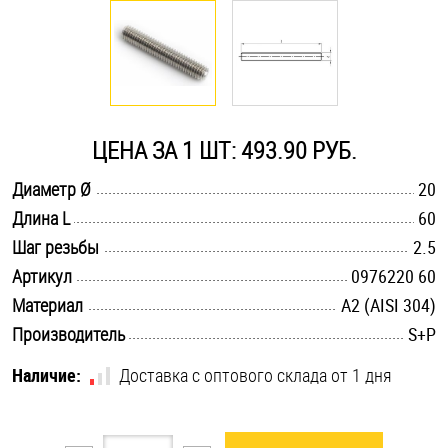
Оснастка и аксессуары для яхт
Пробки
ЦЕНА ЗА 1 ШТ: 493.90 РУБ.
Саморезы и шурупы
.............................................................................................................
Диаметр Ø
20
.............................................................................................................
Длина L
60
Стопорные кольца
.............................................................................................................
Шаг резьбы
2.5
.............................................................................................................
Артикул
0976220 60
Такелаж
.............................................................................................................
Материал
А2 (AISI 304)
.............................................................................................................
Производитель
S+P
Хомуты
Наличие:
Доставка с оптового склада от 1 дня
Шайбы
Шпильки