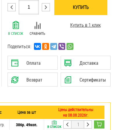
КУПИТЬ
.......................................................................
Купить в 1 клик
.......................................................................
.......................................................................
В СПИСОК
СРАВНИТЬ
.......................................................................
.......................................................................
Поделиться:
.......................................................................
Оплата
Доставка
Возврат
Сертификаты
Цены действительны
с
Цена за шт
на 08.08.2026г.
 гр.
386р. 49коп.
В СПИСОК