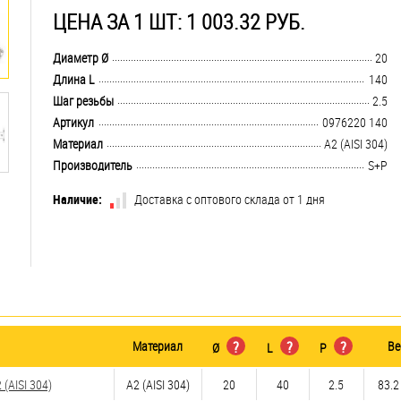
ЦЕНА ЗА 1 ШТ: 1 003.32 РУБ.
.................................................................................................................................
Диаметр Ø
20
.................................................................................................................................
Длина L
140
.................................................................................................................................
Шаг резьбы
2.5
.................................................................................................................................
Артикул
0976220 140
.................................................................................................................................
Материал
А2 (AISI 304)
.................................................................................................................................
Производитель
S+P
Наличие:
Доставка с оптового склада от 1 дня
Материал
?
?
?
Ве
Ø
L
P
(AISI 304)
А2 (AISI 304)
20
40
2.5
83.2