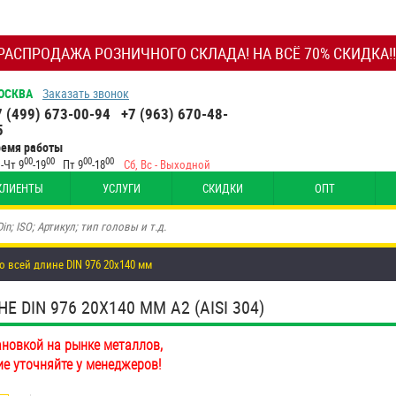
РАСПРОДАЖА РОЗНИЧНОГО СКЛАДА! НА ВСЁ 70% СКИДКА!!
ОСКВА
Заказать звонок
7 (499) 673-00-94
+7 (963) 670-48-
5
ремя работы
00
00
00
00
-Чт 9
-19
Пт 9
-18
Сб, Вс - Выходной
КЛИЕНТЫ
УСЛУГИ
СКИДКИ
ОПТ
о всей длине DIN 976 20х140 мм
DIN 976 20Х140 ММ А2 (AISI 304)
ановкой на рынке металлов,
ие уточняйте у менеджеров!