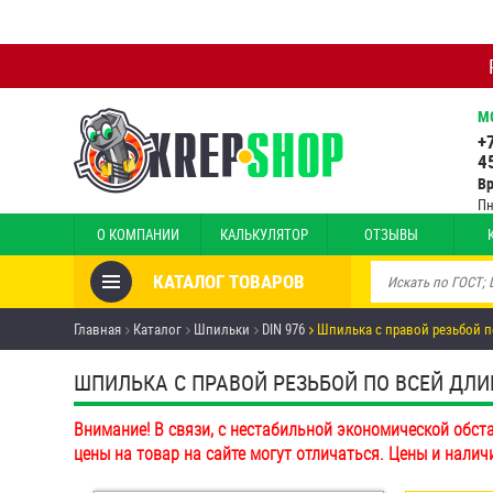
М
+
4
В
Пн
О КОМПАНИИ
КАЛЬКУЛЯТОР
ОТЗЫВЫ
КАТАЛОГ ТОВАРОВ
Товары со скидкой
Главная
Каталог
Шпильки
DIN 976
Шпилька с правой резьбой п
Анкеры
ШПИЛЬКА С ПРАВОЙ РЕЗЬБОЙ ПО ВСЕЙ ДЛИНЕ 
Антивандальный крепёж,
Внимание! В связи, с нестабильной экономической обст
инструмент
цены на товар на сайте могут отличаться. Цены и налич
Болты и винты