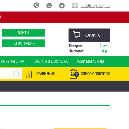
info@krep-shop.ru
!
ВОЙТИ
КОРЗИНА
РЕГИСТРАЦИЯ
Товаров:
0
шт.
На сумму:
0
р.
ПОКУПАТЕЛЯМ
ОПЛАТА И ДОСТАВКА
НАШИ МАГАЗИНЫ
СРАВНЕНИЕ
СПИСОК ПОКУПОК
0