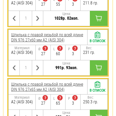
А2 (AISI 304)
211.8 гр.
27
55
3
Цена:
1028р. 02коп.
Шпилька с правой резьбой по всей длине
DIN 976 27х60 мм А2 (AISI 304)
В СПИСОК
Материал
Вес:
?
?
?
Ø
L
P
А2 (AISI 304)
231 гр.
27
60
3
Цена:
991р. 93коп.
Шпилька с правой резьбой по всей длине
DIN 976 27х65 мм А2 (AISI 304)
В СПИСОК
Материал
Вес:
?
?
?
Ø
L
P
А2 (AISI 304)
250.3 гр.
27
65
3
Цена: