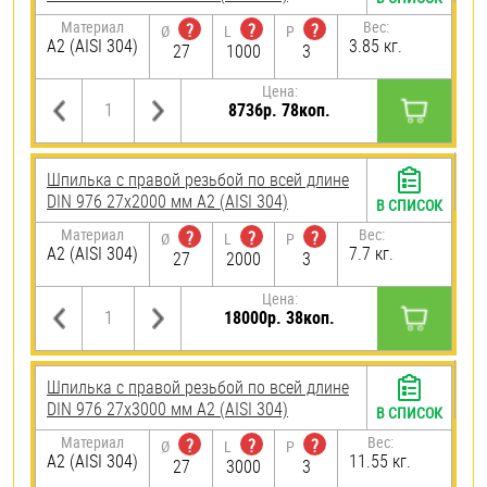
Материал
Вес:
?
?
?
Ø
L
P
А2 (AISI 304)
3.85 кг.
27
1000
3
Цена:
8736р. 78коп.
Шпилька с правой резьбой по всей длине
DIN 976 27х2000 мм А2 (AISI 304)
В СПИСОК
Материал
Вес:
?
?
?
Ø
L
P
А2 (AISI 304)
7.7 кг.
27
2000
3
Цена:
18000р. 38коп.
Шпилька с правой резьбой по всей длине
DIN 976 27х3000 мм А2 (AISI 304)
В СПИСОК
Материал
Вес:
?
?
?
Ø
L
P
А2 (AISI 304)
11.55 кг.
27
3000
3