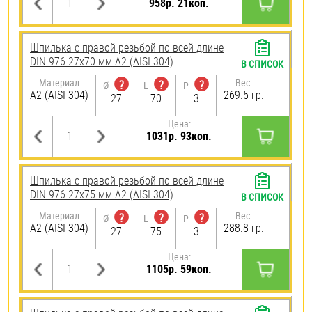
958р. 21коп.
Шпилька с правой резьбой по всей длине
DIN 976 27х70 мм А2 (AISI 304)
В СПИСОК
Материал
Вес:
?
?
?
Ø
L
P
А2 (AISI 304)
269.5 гр.
27
70
3
Цена:
1031р. 93коп.
Шпилька с правой резьбой по всей длине
DIN 976 27х75 мм А2 (AISI 304)
В СПИСОК
Материал
Вес:
?
?
?
Ø
L
P
А2 (AISI 304)
288.8 гр.
27
75
3
Цена:
1105р. 59коп.