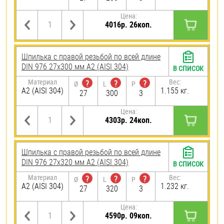
Цена:
4016р. 26коп.
Шпилька с правой резьбой по всей длине
DIN 976 27х300 мм А2 (AISI 304)
В СПИСОК
Материал
Вес:
?
?
?
Ø
L
P
А2 (AISI 304)
1.155 кг.
27
300
3
Цена:
4303р. 24коп.
Шпилька с правой резьбой по всей длине
DIN 976 27х320 мм А2 (AISI 304)
В СПИСОК
Материал
Вес:
?
?
?
Ø
L
P
А2 (AISI 304)
1.232 кг.
27
320
3
Цена:
4590р. 09коп.