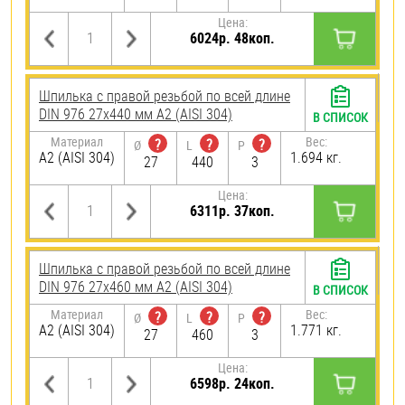
Цена:
6024р. 48коп.
Шпилька с правой резьбой по всей длине
DIN 976 27х440 мм А2 (AISI 304)
В СПИСОК
Материал
Вес:
?
?
?
Ø
L
P
А2 (AISI 304)
1.694 кг.
27
440
3
Цена:
6311р. 37коп.
Шпилька с правой резьбой по всей длине
DIN 976 27х460 мм А2 (AISI 304)
В СПИСОК
Материал
Вес:
?
?
?
Ø
L
P
А2 (AISI 304)
1.771 кг.
27
460
3
Цена:
6598р. 24коп.