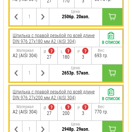
27
170
3
Цена:
2506р. 20коп.
Шпилька с правой резьбой по всей длине
DIN 976 27х180 мм А2 (AISI 304)
В СПИСОК
Материал
Вес:
?
?
?
Ø
L
P
А2 (AISI 304)
693 гр.
27
180
3
Цена:
2653р. 57коп.
Шпилька с правой резьбой по всей длине
DIN 976 27х200 мм А2 (AISI 304)
В СПИСОК
Материал
Вес:
?
?
?
Ø
L
P
А2 (AISI 304)
770 гр.
27
200
3
Цена:
2948р. 29коп.