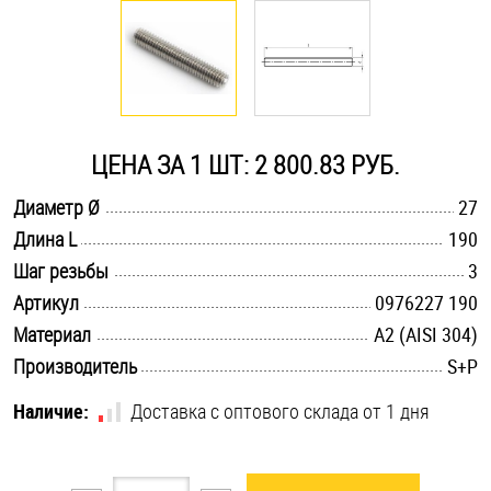
Оснастка и аксессуары для яхт
Пробки
ЦЕНА ЗА 1 ШТ: 2 800.83 РУБ.
Саморезы и шурупы
.............................................................................................................
Диаметр Ø
27
.............................................................................................................
Длина L
190
Стопорные кольца
.............................................................................................................
Шаг резьбы
3
.............................................................................................................
Артикул
0976227 190
Такелаж
.............................................................................................................
Материал
А2 (AISI 304)
.............................................................................................................
Производитель
S+P
Хомуты
Наличие:
Доставка с оптового склада от 1 дня
Шайбы
Шпильки