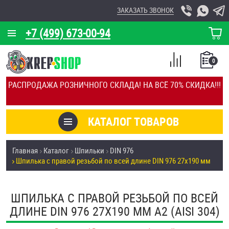
ЗАКАЗАТЬ ЗВОНОК
+7 (499) 673-00-94
КОРЗИНА
О КОМПАНИИ
0
СПИСОК
КАЛЬКУЛЯТОР
СРАВНЕНИЕ
РАСПРОДАЖА РОЗНИЧНОГО СКЛАДА! НА ВСЁ 70% СКИДКА!!!
ПОКУПОК
ОТЗЫВЫ
КАТАЛОГ ТОВАРОВ
КЛИЕНТЫ
Товары со скидкой
Главная
Каталог
Шпильки
DIN 976
УСЛУГИ
Шпилька с правой резьбой по всей длине DIN 976 27х190 мм
Анкеры
СКИДКИ
Антивандальный крепёж, инструмент
ШПИЛЬКА С ПРАВОЙ РЕЗЬБОЙ ПО ВСЕЙ
ОПТ
ДЛИНЕ DIN 976 27Х190 ММ А2 (AISI 304)
ПОКУПАТЕЛЯМ
Болты и винты