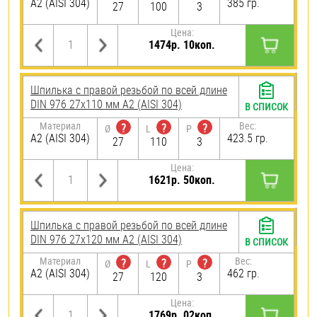
А2 (AISI 304)
385 гр.
27
100
3
Цена:
1474р. 10коп.
Шпилька с правой резьбой по всей длине
DIN 976 27х110 мм А2 (AISI 304)
В СПИСОК
Материал
Вес:
?
?
?
Ø
L
P
А2 (AISI 304)
423.5 гр.
27
110
3
Цена:
1621р. 50коп.
Шпилька с правой резьбой по всей длине
DIN 976 27х120 мм А2 (AISI 304)
В СПИСОК
Материал
Вес:
?
?
?
Ø
L
P
А2 (AISI 304)
462 гр.
27
120
3
Цена:
1769р. 02коп.