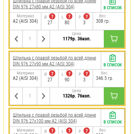
Шпилька с правой резьбой по всей длине
DIN 976 27х80 мм А2 (AISI 304)
В СПИСОК
Материал
Вес:
?
?
?
Ø
L
P
А2 (AISI 304)
308 гр.
27
80
3
Цена:
1179р. 36коп.
Шпилька с правой резьбой по всей длине
DIN 976 27х90 мм А2 (AISI 304)
В СПИСОК
Материал
Вес:
?
?
?
Ø
L
P
А2 (AISI 304)
346.5 гр.
27
90
3
Цена:
1326р. 76коп.
Шпилька с правой резьбой по всей длине
DIN 976 27х100 мм А2 (AISI 304)
В СПИСОК
Материал
Вес:
?
?
?
Ø
L
P