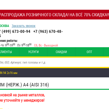
РАСПРОДАЖА РОЗНИЧНОГО СКЛАДА! НА ВСЁ 70% СКИДКА!!
ОСКВА
Заказать звонок
7 (499) 673-00-94
+7 (963) 670-48-
5
ремя работы
00
00
00
00
-Чт 9
-19
Пт 9
-18
Сб, Вс - Выходной
КЛИЕНТЫ
УСЛУГИ
СКИДКИ
ОПТ
N 94 2х16 мм
(НЕРЖ.) A4 (AISI 316)
ановкой на рынке металлов,
ие уточняйте у менеджеров!