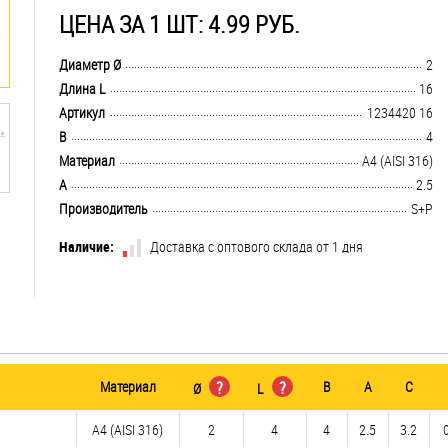
ЦЕНА ЗА 1 ШТ: 4.99 РУБ.
.................................................................................................................................
Диаметр Ø
2
.................................................................................................................................
Длина L
16
.................................................................................................................................
Артикул
1234420 16
.................................................................................................................................
B
4
.................................................................................................................................
Материал
A4 (AISI 316)
.................................................................................................................................
A
2.5
.................................................................................................................................
Производитель
S+P
Наличие:
Доставка с оптового склада от 1 дня
Материал
?
?
B
A
C
Ø
L
A4 (AISI 316)
2
4
4
2.5
3.2