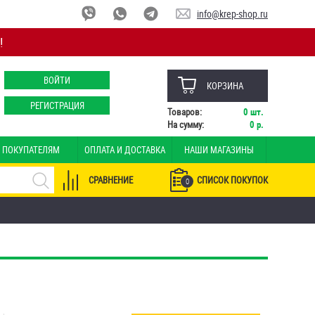
info@krep-shop.ru
!
ВОЙТИ
КОРЗИНА
РЕГИСТРАЦИЯ
Товаров:
0
шт.
На сумму:
0
р.
ПОКУПАТЕЛЯМ
ОПЛАТА И ДОСТАВКА
НАШИ МАГАЗИНЫ
СРАВНЕНИЕ
СПИСОК ПОКУПОК
0