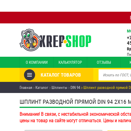
М
+
4
В
Пн
О КОМПАНИИ
КАЛЬКУЛЯТОР
ОТЗЫВЫ
КАТАЛОГ ТОВАРОВ
Товары со скидкой
Главная
Каталог
Шплинты
DIN 94
Шплинт разводной прямой DI
Анкеры
ШПЛИНТ РАЗВОДНОЙ ПРЯМОЙ DIN 94 2Х16 ММ 
Антивандальный крепёж,
Внимание! В связи, с нестабильной экономической обст
инструмент
цены на товар на сайте могут отличаться. Цены и налич
Болты и винты