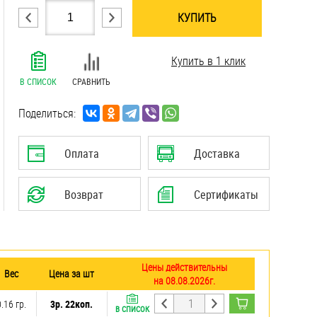
КУПИТЬ
.......................................................................
Купить в 1 клик
.......................................................................
.......................................................................
В СПИСОК
СРАВНИТЬ
.......................................................................
.......................................................................
Поделиться:
.......................................................................
.......................................................................
Оплата
Доставка
Возврат
Сертификаты
Цены действительны
Вес
Цена за шт
на 08.08.2026г.
0.16 гр.
3р. 22коп.
В СПИСОК