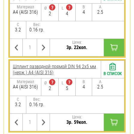
Материал
B
A
?
?
Ø
L
A4 (AISI 316)
4
2.5
2
4
C
Вес:
3.2
0.16 гр.
Цена:
3р. 22коп.
Шплинт разводной прямой DIN 94 2х5 мм
(нерж.) A4 (AISI 316)
В СПИСОК
Материал
B
A
?
?
Ø
L
A4 (AISI 316)
4
2.5
2
5
C
Вес:
3.2
0.16 гр.
Цена:
3р. 59коп.