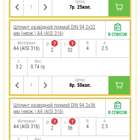
Цена:
7р. 25коп.
Шплинт разводной прямой DIN 94 2х32
мм (нерж.) A4 (AISI 316)
В СПИСОК
Материал
B
A
?
?
Ø
L
A4 (AISI 316)
4
2.5
2
32
C
Вес:
3.2
0.74 гр.
Цена:
8р. 50коп.
Шплинт разводной прямой DIN 94 2х36
мм (нерж.) A4 (AISI 316)
В СПИСОК
Материал
B
A
?
?
Ø
L
A4 (AISI 316)
4
2.5
2
36
C
Вес: