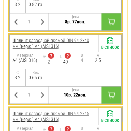
3.2
0.82 гр.
Цена:
8р. 77коп.
Шплинт разводной прямой DIN 94 2х40
мм (нерж.) A4 (AISI 316)
В СПИСОК
Материал
B
A
?
?
Ø
L
A4 (AISI 316)
4
2.5
2
40
C
Вес:
3.2
0.66 гр.
Цена:
10р. 22коп.
Шплинт разводной прямой DIN 94 2х45
мм (нерж.) A4 (AISI 316)
В СПИСОК
Материал
B
A
?
?
Ø
L