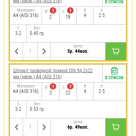
мм (нерж.) A4 (AISI 316)
В СПИСОК
Материал
B
A
?
?
Ø
L
A4 (AISI 316)
4
2.5
2
18
C
Вес:
3.2
0.45 гр.
Цена:
5р. 44коп.
Шплинт разводной прямой DIN 94 2х22
мм (нерж.) A4 (AISI 316)
В СПИСОК
Материал
B
A
?
?
Ø
L
A4 (AISI 316)
4
2.5
2
22
C
Вес:
3.2
0.53 гр.
Цена:
6р. 49коп.