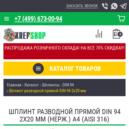
ЗАКАЗАТЬ ЗВОНОК
+7 (499) 673-00-94
КОРЗИНА
О КОМПАНИИ
0
СПИСОК
КАЛЬКУЛЯТОР
СРАВНЕНИЕ
РАСПРОДАЖА РОЗНИЧНОГО СКЛАДА! НА ВСЁ 70% СКИДКА!!!
ПОКУПОК
ОТЗЫВЫ
КАТАЛОГ ТОВАРОВ
КЛИЕНТЫ
Товары со скидкой
Главная
Каталог
Шплинты
DIN 94
УСЛУГИ
Шплинт разводной прямой DIN 94 2х20 мм
Анкеры
СКИДКИ
Антивандальный крепёж, инструмент
ШПЛИНТ РАЗВОДНОЙ ПРЯМОЙ DIN 94
ОПТ
2Х20 ММ (НЕРЖ.) A4 (AISI 316)
ПОКУПАТЕЛЯМ
Болты и винты