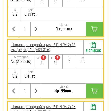
2
14
C
Вес:
3.2
0.33 гр.
Цена:
Под заказ
Шплинт разводной прямой DIN 94 2х16
мм (нерж.) A4 (AISI 316)
В СПИСОК
Материал
B
A
?
?
Ø
L
A4 (AISI 316)
4
2.5
2
16
C
Вес:
3.2
0.41 гр.
Цена:
4р. 99коп.
Шплинт разводной прямой DIN 94 2х18