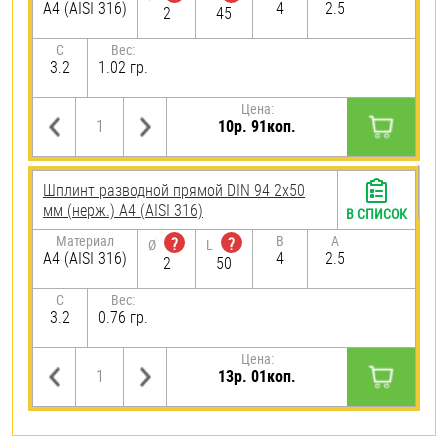
A4 (AISI 316)
4
2.5
2
45
C
Вес:
3.2
1.02 гр.
Цена:
10р. 91коп.
Шплинт разводной прямой DIN 94 2х50
мм (нерж.) A4 (AISI 316)
В СПИСОК
Материал
B
A
?
?
Ø
L
A4 (AISI 316)
4
2.5
2
50
C
Вес:
3.2
0.76 гр.
Цена:
13р. 01коп.