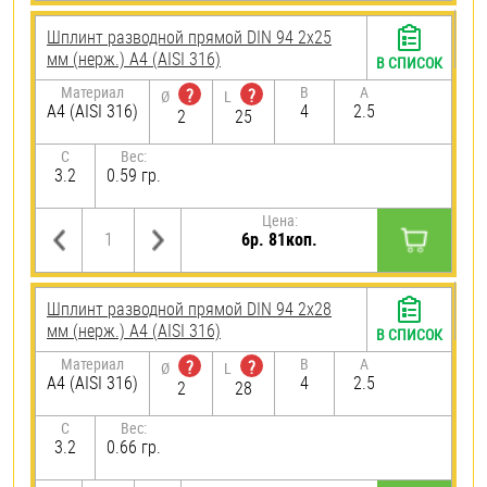
Шплинт разводной прямой DIN 94 2х25
мм (нерж.) A4 (AISI 316)
В СПИСОК
Материал
B
A
?
?
Ø
L
A4 (AISI 316)
4
2.5
2
25
C
Вес:
3.2
0.59 гр.
Цена:
6р. 81коп.
Шплинт разводной прямой DIN 94 2х28
мм (нерж.) A4 (AISI 316)
В СПИСОК
Материал
B
A
?
?
Ø
L
A4 (AISI 316)
4
2.5
2
28
C
Вес:
3.2
0.66 гр.