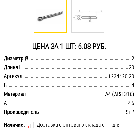
Оснастка и аксессуары для яхт
Пробки
ЦЕНА ЗА 1 ШТ: 6.08 РУБ.
Саморезы и шурупы
.............................................................................................................
Диаметр Ø
2
.............................................................................................................
Длина L
20
Стопорные кольца
.............................................................................................................
Артикул
1234420 20
.............................................................................................................
B
4
Такелаж
.............................................................................................................
Материал
A4 (AISI 316)
.............................................................................................................
A
2.5
Хомуты
.............................................................................................................
Производитель
S+P
Шайбы
Наличие:
Доставка с оптового склада от 1 дня
Шпильки