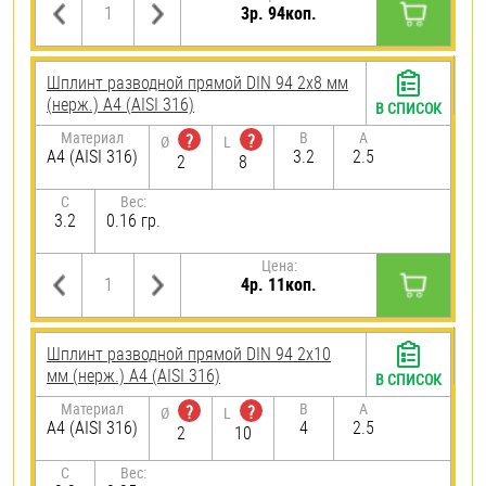
3р. 94коп.
Шплинт разводной прямой DIN 94 2х8 мм
(нерж.) A4 (AISI 316)
В СПИСОК
Материал
B
A
?
?
Ø
L
A4 (AISI 316)
3.2
2.5
2
8
C
Вес:
3.2
0.16 гр.
Цена:
4р. 11коп.
Шплинт разводной прямой DIN 94 2х10
мм (нерж.) A4 (AISI 316)
В СПИСОК
Материал
B
A
?
?
Ø
L
A4 (AISI 316)
4
2.5
2
10
C
Вес: