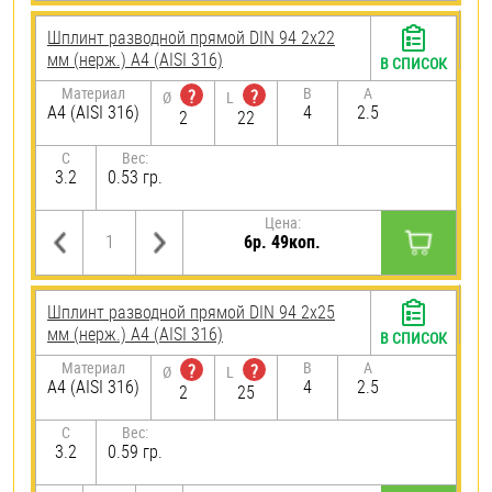
Шплинт разводной прямой DIN 94 2х22
мм (нерж.) A4 (AISI 316)
В СПИСОК
Материал
B
A
?
?
Ø
L
A4 (AISI 316)
4
2.5
2
22
C
Вес:
3.2
0.53 гр.
Цена:
6р. 49коп.
Шплинт разводной прямой DIN 94 2х25
мм (нерж.) A4 (AISI 316)
В СПИСОК
Материал
B
A
?
?
Ø
L
A4 (AISI 316)
4
2.5
2
25
C
Вес:
3.2
0.59 гр.