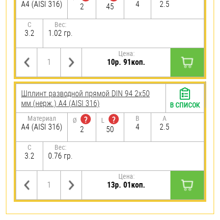
A4 (AISI 316)
4
2.5
2
45
C
Вес:
3.2
1.02 гр.
Цена:
10р. 91коп.
Шплинт разводной прямой DIN 94 2х50
мм (нерж.) A4 (AISI 316)
В СПИСОК
Материал
B
A
?
?
Ø
L
A4 (AISI 316)
4
2.5
2
50
C
Вес:
3.2
0.76 гр.
Цена:
13р. 01коп.