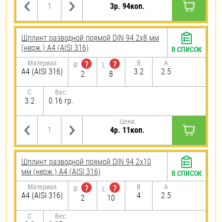
3р. 94коп.
Шплинт разводной прямой DIN 94 2х8 мм
(нерж.) A4 (AISI 316)
В СПИСОК
Материал
B
A
?
?
Ø
L
A4 (AISI 316)
3.2
2.5
2
8
C
Вес:
3.2
0.16 гр.
Цена:
4р. 11коп.
Шплинт разводной прямой DIN 94 2х10
мм (нерж.) A4 (AISI 316)
В СПИСОК
Материал
B
A
?
?
Ø
L
A4 (AISI 316)
4
2.5
2
10
C
Вес: