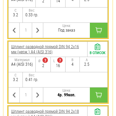
2
14
C
Вес:
3.2
0.33 гр.
Цена:
Под заказ
Шплинт разводной прямой DIN 94 2х16
мм (нерж.) A4 (AISI 316)
В СПИСОК
Материал
B
A
?
?
Ø
L
A4 (AISI 316)
4
2.5
2
16
C
Вес:
3.2
0.41 гр.
Цена:
4р. 99коп.
Шплинт разводной прямой DIN 94 2х18