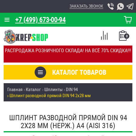
ЗАКАЗАТЬ ЗВОНОК
+7 (499) 673-00-94
КОРЗИНА
О КОМПАНИИ
0
СПИСОК
КАЛЬКУЛЯТОР
СРАВНЕНИЕ
РАСПРОДАЖА РОЗНИЧНОГО СКЛАДА! НА ВСЁ 70% СКИДКА!!!
ПОКУПОК
ОТЗЫВЫ
КАТАЛОГ ТОВАРОВ
КЛИЕНТЫ
Товары со скидкой
Главная
Каталог
Шплинты
DIN 94
УСЛУГИ
Шплинт разводной прямой DIN 94 2х28 мм
Анкеры
СКИДКИ
Антивандальный крепёж, инструмент
ШПЛИНТ РАЗВОДНОЙ ПРЯМОЙ DIN 94
ОПТ
2Х28 ММ (НЕРЖ.) A4 (AISI 316)
ПОКУПАТЕЛЯМ
Болты и винты