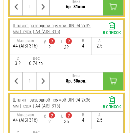
Цена:
6р. 81коп.
Шплинт разводной прямой DIN 94 2х32
мм (нерж.) A4 (AISI 316)
В СПИСОК
Материал
B
A
?
?
Ø
L
A4 (AISI 316)
4
2.5
2
32
C
Вес:
3.2
0.74 гр.
Цена:
8р. 50коп.
Шплинт разводной прямой DIN 94 2х36
мм (нерж.) A4 (AISI 316)
В СПИСОК
Материал
B
A
?
?
Ø
L
A4 (AISI 316)
4
2.5
2
36
C
Вес: