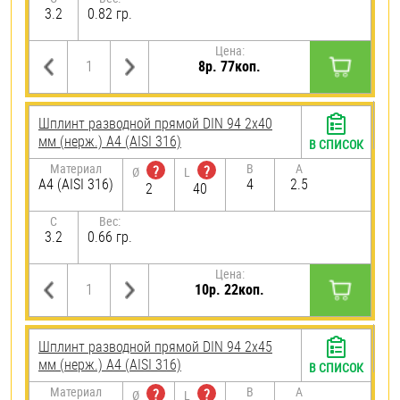
3.2
0.82 гр.
Цена:
8р. 77коп.
Шплинт разводной прямой DIN 94 2х40
мм (нерж.) A4 (AISI 316)
В СПИСОК
Материал
B
A
?
?
Ø
L
A4 (AISI 316)
4
2.5
2
40
C
Вес:
3.2
0.66 гр.
Цена:
10р. 22коп.
Шплинт разводной прямой DIN 94 2х45
мм (нерж.) A4 (AISI 316)
В СПИСОК
Материал
B
A
?
?
Ø
L