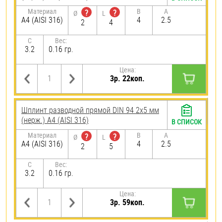
Материал
B
A
?
?
Ø
L
A4 (AISI 316)
4
2.5
2
4
C
Вес:
3.2
0.16 гр.
Цена:
3р. 22коп.
Шплинт разводной прямой DIN 94 2х5 мм
(нерж.) A4 (AISI 316)
В СПИСОК
Материал
B
A
?
?
Ø
L
A4 (AISI 316)
4
2.5
2
5
C
Вес:
3.2
0.16 гр.
Цена:
3р. 59коп.