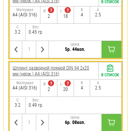
мм (нерж.) A4 (AISI 316)
В СПИСОК
Материал
B
A
?
?
Ø
L
A4 (AISI 316)
4
2.5
2
18
C
Вес:
3.2
0.45 гр.
Цена:
5р. 44коп.
Шплинт разводной прямой DIN 94 2х20
мм (нерж.) A4 (AISI 316)
В СПИСОК
Материал
B
A
?
?
Ø
L
A4 (AISI 316)
4
2.5
2
20
C
Вес:
3.2
0.49 гр.
Цена:
6р. 08коп.