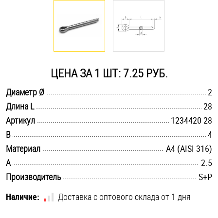
Оснастка и аксессуары для яхт
Пробки
ЦЕНА ЗА 1 ШТ: 7.25 РУБ.
Саморезы и шурупы
.............................................................................................................
Диаметр Ø
2
.............................................................................................................
Длина L
28
Стопорные кольца
.............................................................................................................
Артикул
1234420 28
.............................................................................................................
B
4
Такелаж
.............................................................................................................
Материал
A4 (AISI 316)
.............................................................................................................
A
2.5
Хомуты
.............................................................................................................
Производитель
S+P
Шайбы
Наличие:
Доставка с оптового склада от 1 дня
Шпильки