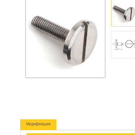
Втулки
Гайки
Дюбели
Дюймовый крепёж
Заклепки (Гайки-Заклепки)
Инструмент
Крюки, кольца с
метрической резьбой
Крюки, кольца с шурупной
резьбой
Модификации
Оснастка и аксессуары для