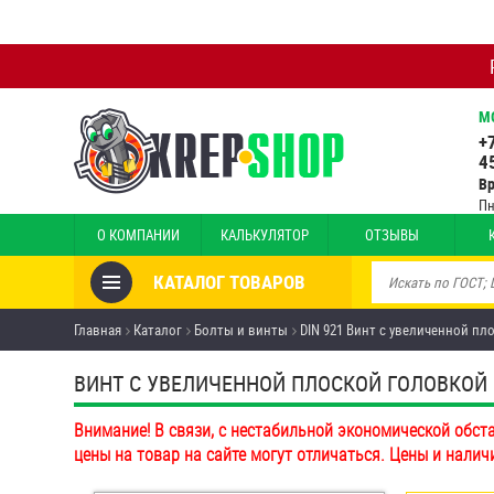
М
+
4
В
Пн
О КОМПАНИИ
КАЛЬКУЛЯТОР
ОТЗЫВЫ
КАТАЛОГ ТОВАРОВ
Товары со скидкой
Главная
Каталог
Болты и винты
DIN 921 Винт с увеличенной п
Анкеры
ВИНТ С УВЕЛИЧЕННОЙ ПЛОСКОЙ ГОЛОВКОЙ И 
Антивандальный крепёж,
Внимание! В связи, с нестабильной экономической обст
инструмент
цены на товар на сайте могут отличаться. Цены и налич
Болты и винты