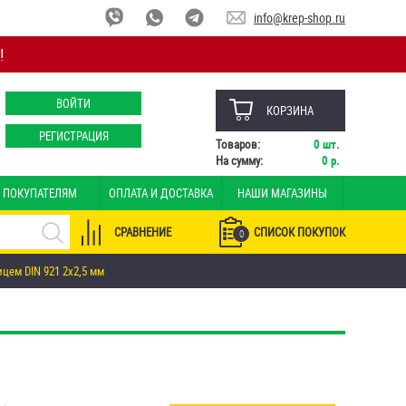
info@krep-shop.ru
!
ВОЙТИ
КОРЗИНА
РЕГИСТРАЦИЯ
Товаров:
0
шт.
На сумму:
0
р.
ПОКУПАТЕЛЯМ
ОПЛАТА И ДОСТАВКА
НАШИ МАГАЗИНЫ
СРАВНЕНИЕ
СПИСОК ПОКУПОК
0
ем DIN 921 2х2,5 мм