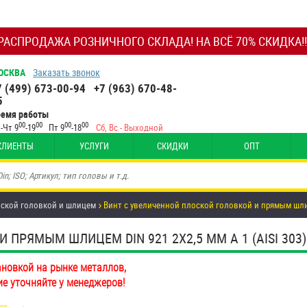
РАСПРОДАЖА РОЗНИЧНОГО СКЛАДА! НА ВСЁ 70% СКИДКА!!
ОСКВА
Заказать звонок
7 (499) 673-00-94
+7 (963) 670-48-
5
ремя работы
00
00
00
00
-Чт 9
-19
Пт 9
-18
Сб, Вс - Выходной
КЛИЕНТЫ
УСЛУГИ
СКИДКИ
ОПТ
лоской головкой и шлицем
Винт с увеличенной плоской головкой и прямым шлиц
ПРЯМЫМ ШЛИЦЕМ DIN 921 2Х2,5 ММ А 1 (AISI 303)
ановкой на рынке металлов,
ие уточняйте у менеджеров!