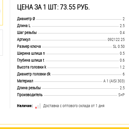
ЦЕНА ЗА 1 ШТ: 73.55 РУБ.
.................................................................................................................................
Диаметр Ø
2
.................................................................................................................................
Длина L
2.5
.................................................................................................................................
Шаг резьбы
0.4
.................................................................................................................................
Артикул
092122 25
.................................................................................................................................
Размер ключа
SL 0.50
.................................................................................................................................
Ширина шлица n
0.5
.................................................................................................................................
Глубина шлица t
0.6
.................................................................................................................................
Высота головки k
1.2
.................................................................................................................................
Диаметр головки dk
6
.................................................................................................................................
Материал
А 1 (AISI 303)
.................................................................................................................................
Длина резьбы
2.5
.................................................................................................................................
Производитель
S+P
Наличие:
Доставка с оптового склада от 1 дня