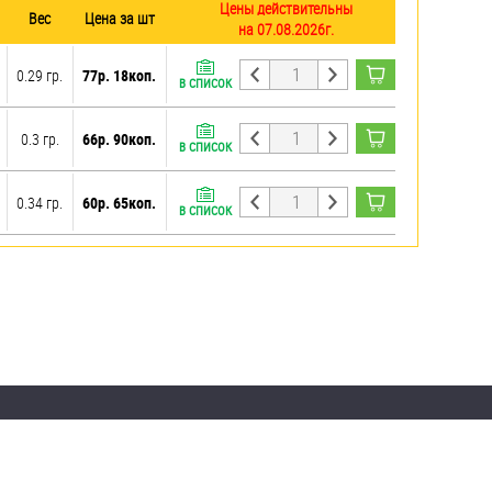
Цены действительны
Вес
Цена за шт
на 07.08.2026г.
0.29 гр.
77р. 18коп.
В СПИСОК
0.3 гр.
66р. 90коп.
В СПИСОК
0.34 гр.
60р. 65коп.
В СПИСОК