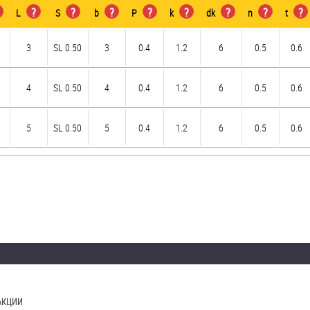
?
?
?
?
?
?
?
?
L
S
b
P
k
dk
n
t
3
SL 0.50
3
0.4
1.2
6
0.5
0.6
4
SL 0.50
4
0.4
1.2
6
0.5
0.6
5
SL 0.50
5
0.4
1.2
6
0.5
0.6
АКЦИИ