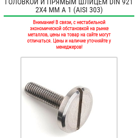
ГОЛОВКОЙ И ПРЯМЫМ ШЛИЦЕМ DIN 921
ОПЛАТА И ДОСТАВКА
2Х4 ММ А 1 (AISI 303)
Втулки
НАШИ МАГАЗИНЫ
Внимание! В связи, с нестабильной
Гайки
экономической обстановкой на рынке
металлов, цены на товар на сайте могут
Дюбели
отличаться. Цены и наличие уточняйте у
менеджеров!
Дюймовый крепёж
Заклепки (Гайки-Заклепки)
Инструмент
Крюки, кольца с метрической резьбой
Крюки, кольца с шурупной резьбой