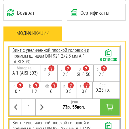
Возврат
Сертификаты
МОДИФИКАЦИИ
Винт с увеличенной плоской головкой и
прямым шлицем DIN 921 2х2,5 мм А 1
В СПИСОК
(AISI 303)
Материал
?
?
?
?
Ø
L
S
b
А 1 (AISI 303)
2
2.5
SL 0.50
2.5
Вес:
?
?
?
?
?
P
k
dk
n
t
0.23 гр.
0.4
1.2
6
0.5
0.6
Цена:
73р. 55коп.
Винт с увеличенной плоской головкой и
прямым шлицем DIN 921 2х3 мм А 1 (AISI