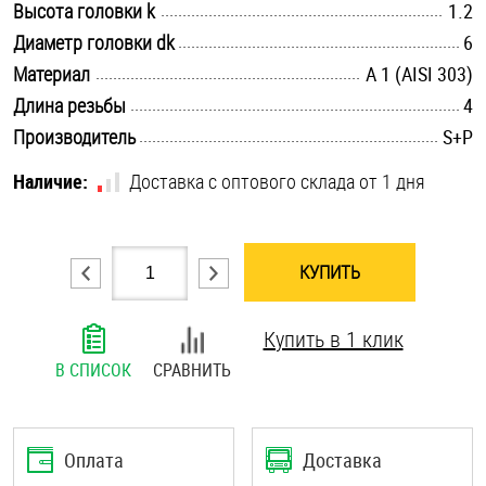
.............................................................................................................
Высота головки k
1.2
Шплинты
.............................................................................................................
Диаметр головки dk
6
.............................................................................................................
Материал
А 1 (AISI 303)
Штифты и пальцы
.............................................................................................................
Длина резьбы
4
.............................................................................................................
Производитель
S+P
Наличие:
Доставка с оптового склада от 1 дня
КУПИТЬ
Купить в 1 клик
В СПИСОК
СРАВНИТЬ
Оплата
Доставка