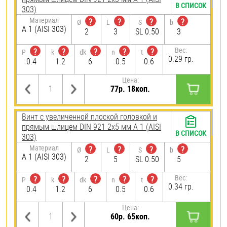
В СПИСОК
303)
Материал
?
?
?
?
Ø
L
S
b
А 1 (AISI 303)
2
3
SL 0.50
3
Вес:
?
?
?
?
?
P
k
dk
n
t
0.29 гр.
0.4
1.2
6
0.5
0.6
Цена:
77р. 18коп.
Винт с увеличенной плоской головкой и
прямым шлицем DIN 921 2х5 мм А 1 (AISI
В СПИСОК
303)
Материал
?
?
?
?
Ø
L
S
b
А 1 (AISI 303)
2
5
SL 0.50
5
Вес:
?
?
?
?
?
P
k
dk
n
t
0.34 гр.
0.4
1.2
6
0.5
0.6
Цена:
60р. 65коп.