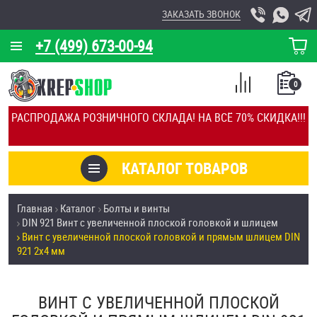
ЗАКАЗАТЬ ЗВОНОК
+7 (499) 673-00-94
КОРЗИНА
О КОМПАНИИ
0
СПИСОК
КАЛЬКУЛЯТОР
СРАВНЕНИЕ
РАСПРОДАЖА РОЗНИЧНОГО СКЛАДА! НА ВСЁ 70% СКИДКА!!!
ПОКУПОК
ОТЗЫВЫ
КАТАЛОГ ТОВАРОВ
КЛИЕНТЫ
Товары со скидкой
Главная
Каталог
Болты и винты
УСЛУГИ
DIN 921 Винт с увеличенной плоской головкой и шлицем
Анкеры
Винт с увеличенной плоской головкой и прямым шлицем DIN
СКИДКИ
921 2х4 мм
Антивандальный крепёж, инструмент
ОПТ
ВИНТ С УВЕЛИЧЕННОЙ ПЛОСКОЙ
ПОКУПАТЕЛЯМ
Болты и винты