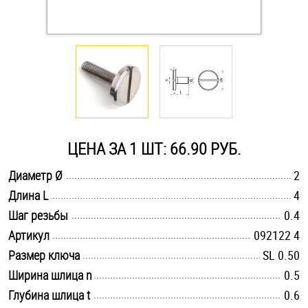
Оснастка и аксессуары для яхт
Пробки
Саморезы и шурупы
ЦЕНА ЗА 1 ШТ: 66.90 РУБ.
Стопорные кольца
.............................................................................................................
Диаметр Ø
2
.............................................................................................................
Длина L
4
Такелаж
.............................................................................................................
Шаг резьбы
0.4
Хомуты
.............................................................................................................
Артикул
092122 4
.............................................................................................................
Размер ключа
SL 0.50
Шайбы
.............................................................................................................
Ширина шлица n
0.5
.............................................................................................................
Глубина шлица t
Шпильки
0.6