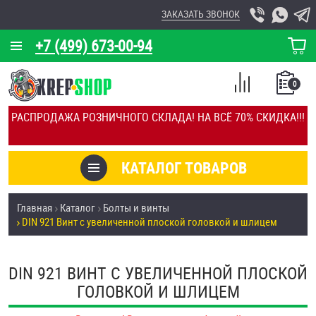
ЗАКАЗАТЬ ЗВОНОК
+7 (499) 673-00-94
КОРЗИНА
О КОМПАНИИ
0
СПИСОК
КАЛЬКУЛЯТОР
СРАВНЕНИЕ
РАСПРОДАЖА РОЗНИЧНОГО СКЛАДА! НА ВСЁ 70% СКИДКА!!!
ПОКУПОК
ОТЗЫВЫ
КАТАЛОГ ТОВАРОВ
КЛИЕНТЫ
Товары со скидкой
Главная
Каталог
Болты и винты
УСЛУГИ
DIN 921 Винт с увеличенной плоской головкой и шлицем
Анкеры
СКИДКИ
Антивандальный крепёж, инструмент
DIN 921 ВИНТ С УВЕЛИЧЕННОЙ ПЛОСКОЙ
ОПТ
ГОЛОВКОЙ И ШЛИЦЕМ
ПОКУПАТЕЛЯМ
Болты и винты