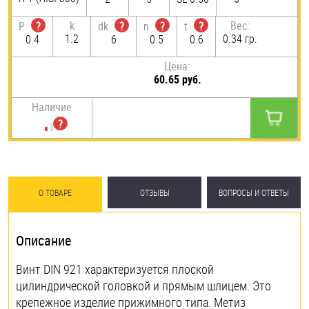
k
Вес:
P
?
dk
?
n
?
t
?
1.2
0.34 гр.
0.4
6
0.5
0.6
Цена:
60.65 руб.
Наличие
О ТОВАРЕ
ОТЗЫВЫ
ВОПРОСЫ И ОТВЕТЫ
Описание
Винт DIN 921 характеризуется плоской
цилиндрической головкой и прямым шлицем. Это
крепежное изделие прижимного типа. Метиз