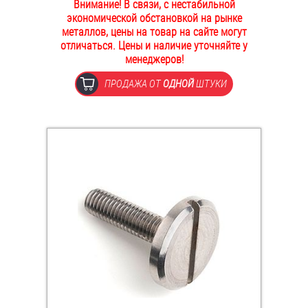
Внимание! В связи, с нестабильной
ОПЛАТА И ДОСТАВКА
экономической обстановкой на рынке
Втулки
металлов, цены на товар на сайте могут
отличаться. Цены и наличие уточняйте у
НАШИ МАГАЗИНЫ
Гайки
менеджеров!
ПРОДАЖА ОТ
ОДНОЙ
ШТУКИ
Дюбели
Дюймовый крепёж
Заклепки (Гайки-Заклепки)
Инструмент
Крюки, кольца с метрической резьбой
Крюки, кольца с шурупной резьбой