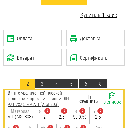
Шплинты
Купить в 1 клик
Штифты и пальцы
Оплата
Доставка
Возврат
Сертификаты
2
3
4
5
6
8
Винт с увеличенной плоской
головкой и прямым шлицем DIN
СРАВНИТЬ
В СПИСОК
921 2х2,5 мм А 1 (AISI 303)
Материал
Ø
?
L
?
S
?
b
?
А 1 (AISI 303)
2
2.5
SL 0.50
2.5