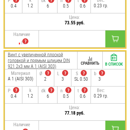
k
Вес:
P
?
dk
?
n
?
t
?
1.2
0.23 гр.
0.4
6
0.5
0.6
Цена:
73.55 руб.
Наличие
Винт с увеличенной плоской
головкой и прямым шлицем DIN
СРАВНИТЬ
В СПИСОК
921 2х3 мм А 1 (AISI 303)
Материал
Ø
?
L
?
S
?
b
?
А 1 (AISI 303)
2
3
SL 0.50
3
k
Вес:
P
?
dk
?
n
?
t
?
1.2
0.29 гр.
0.4
6
0.5
0.6
Цена:
77.18 руб.
Наличие