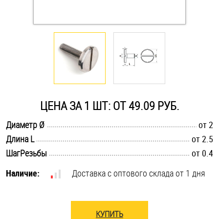
Оснастка и аксессуары для яхт
Пробки
Саморезы и шурупы
ЦЕНА ЗА 1 ШТ: ОТ 49.09 РУБ.
Стопорные кольца
.............................................................................................................
Диаметр Ø
от 2
.............................................................................................................
Длина L
от 2.5
Такелаж
.............................................................................................................
ШагРезьбы
от 0.4
Хомуты
Наличие:
Доставка с оптового склада от 1 дня
Шайбы
Шпильки
КУПИТЬ