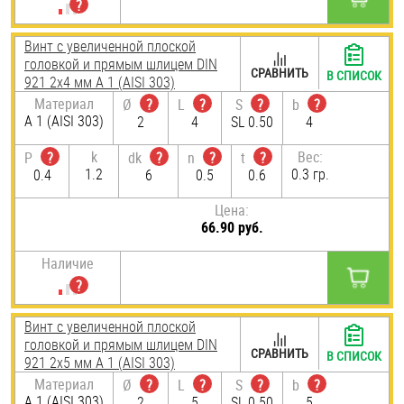
Винт с увеличенной плоской
головкой и прямым шлицем DIN
СРАВНИТЬ
В СПИСОК
921 2х4 мм А 1 (AISI 303)
Материал
Ø
?
L
?
S
?
b
?
А 1 (AISI 303)
2
4
SL 0.50
4
k
Вес:
P
?
dk
?
n
?
t
?
1.2
0.3 гр.
0.4
6
0.5
0.6
Цена:
66.90 руб.
Наличие
Винт с увеличенной плоской
головкой и прямым шлицем DIN
СРАВНИТЬ
В СПИСОК
921 2х5 мм А 1 (AISI 303)
Материал
Ø
?
L
?
S
?
b
?
А 1 (AISI 303)
2
5
SL 0.50
5