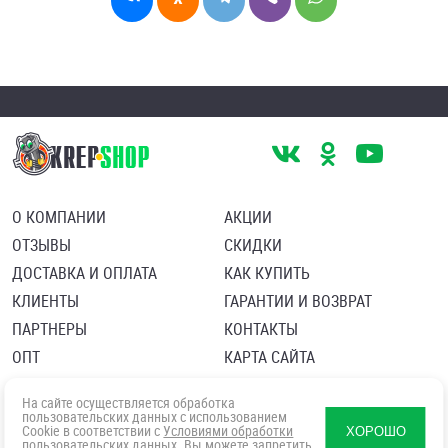
О КОМПАНИИ
АКЦИИ
ОТЗЫВЫ
СКИДКИ
ДОСТАВКА И ОПЛАТА
КАК КУПИТЬ
КЛИЕНТЫ
ГАРАНТИИ И ВОЗВРАТ
ПАРТНЕРЫ
КОНТАКТЫ
ОПТ
КАРТА САЙТА
Пользовательское соглашение
Политика в отношении обработки персональных данных
На сайте осуществляется обработка
Согласие посетителя сайта на обработку персональных данны
пользовательских данных с использованием
Cookie в соответствии с
Условиями обработки
ХОРОШО
пользовательских данных
. Вы можете запретить