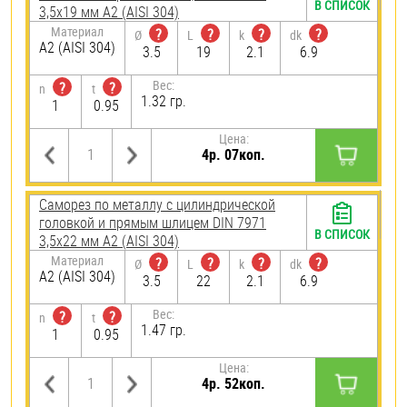
В СПИСОК
3,5х19 мм А2 (AISI 304)
Материал
?
?
?
?
Ø
L
k
dk
А2 (AISI 304)
3.5
19
2.1
6.9
Вес:
?
?
n
t
1.32 гр.
1
0.95
Цена:
4р. 07коп.
Саморез по металлу с цилиндрической
головкой и прямым шлицем DIN 7971
В СПИСОК
3,5х22 мм А2 (AISI 304)
Материал
?
?
?
?
Ø
L
k
dk
А2 (AISI 304)
3.5
22
2.1
6.9
Вес:
?
?
n
t
1.47 гр.
1
0.95
Цена:
4р. 52коп.