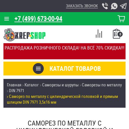
ЗАКАЗАТЬ ЗВОНОК
+7 (499) 673-00-94
КОРЗИНА
О КОМПАНИИ
0
СПИСОК
КАЛЬКУЛЯТОР
СРАВНЕНИЕ
РАСПРОДАЖА РОЗНИЧНОГО СКЛАДА! НА ВСЁ 70% СКИДКА!!!
ПОКУПОК
ОТЗЫВЫ
КАТАЛОГ ТОВАРОВ
КЛИЕНТЫ
Товары со скидкой
Главная
Каталог
Саморезы и шурупы
Саморезы по металлу
УСЛУГИ
DIN 7971
Анкеры
Саморез по металлу с цилиндрической головкой и прямым
СКИДКИ
шлицем DIN 7971 3,5х16 мм
Антивандальный крепёж, инструмент
ОПТ
САМОРЕЗ ПО МЕТАЛЛУ С
ПОКУПАТЕЛЯМ
Болты и винты