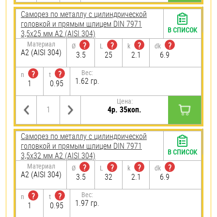
Саморез по металлу с цилиндрической
головкой и прямым шлицем DIN 7971
В СПИСОК
3,5х25 мм А2 (AISI 304)
Материал
?
?
?
?
Ø
L
k
dk
А2 (AISI 304)
3.5
25
2.1
6.9
Вес:
?
?
n
t
1.62 гр.
1
0.95
Цена:
4р. 35коп.
Саморез по металлу с цилиндрической
головкой и прямым шлицем DIN 7971
В СПИСОК
3,5х32 мм А2 (AISI 304)
Материал
?
?
?
?
Ø
L
k
dk
А2 (AISI 304)
3.5
32
2.1
6.9
Вес:
?
?
n
t
1.97 гр.
1
0.95