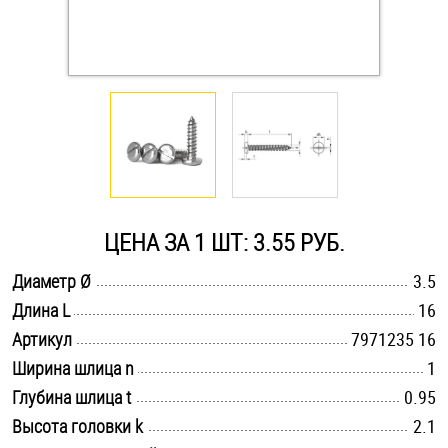
Оснастка и аксессуары для яхт
Пробки
Саморезы и шурупы
Стопорные кольца
ЦЕНА ЗА 1 ШТ: 3.55 РУБ.
.............................................................................................................
Диаметр Ø
3.5
Такелаж
.............................................................................................................
Длина L
16
.............................................................................................................
Хомуты
Артикул
7971235 16
.............................................................................................................
Ширина шлица n
1
Шайбы
.............................................................................................................
Глубина шлица t
0.95
.............................................................................................................
Высота головки k
2.1
Шпильки