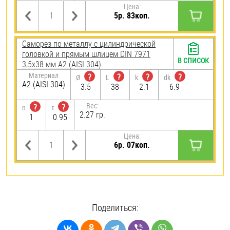
Цена:
5р. 83коп.
Саморез по металлу с цилиндрической
головкой и прямым шлицем DIN 7971
В СПИСОК
3,5х38 мм А2 (AISI 304)
Материал
?
?
?
?
Ø
L
k
dk
А2 (AISI 304)
3.5
38
2.1
6.9
Вес:
?
?
n
t
2.27 гр.
1
0.95
Цена:
6р. 07коп.
Поделиться: