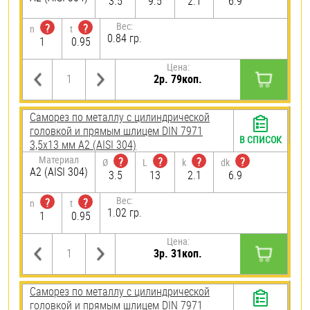
3.5
9.5
2.1
6.9
Вес:
?
?
n
t
0.84 гр.
1
0.95
Цена:
2р. 79коп.
Саморез по металлу с цилиндрической
головкой и прямым шлицем DIN 7971
В СПИСОК
3,5х13 мм А2 (AISI 304)
Материал
?
?
?
?
Ø
L
k
dk
А2 (AISI 304)
3.5
13
2.1
6.9
Вес:
?
?
n
t
1.02 гр.
1
0.95
Цена:
3р. 31коп.
Саморез по металлу с цилиндрической
головкой и прямым шлицем DIN 7971