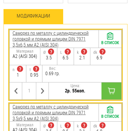
МОДИФИКАЦИИ
Саморез по металлу с цилиндрической
головкой и прямым шлицем DIN 7971
В СПИСОК
3,5х6,5 мм А2 (AISI 304)
Материал
?
?
?
?
Ø
L
k
dk
А2 (AISI 304)
3.5
6.5
2.1
6.9
Вес:
?
?
n
t
0.69 гр.
1
0.95
Цена:
2р. 55коп.
Саморез по металлу с цилиндрической
головкой и прямым шлицем DIN 7971
В СПИСОК
3,5х9,5 мм А2 (AISI 304)
Материал
?
?
?
?
Ø
L
k
dk
А2 (AISI 304)