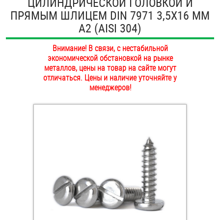
ЦИЛИНДРИЧЕСКОЙ ГОЛОВКОЙ И
ОПЛАТА И ДОСТАВКА
ПРЯМЫМ ШЛИЦЕМ DIN 7971 3,5Х16 ММ
Втулки
А2 (AISI 304)
НАШИ МАГАЗИНЫ
Гайки
Внимание! В связи, с нестабильной
экономической обстановкой на рынке
Дюбели
металлов, цены на товар на сайте могут
отличаться. Цены и наличие уточняйте у
Дюймовый крепёж
менеджеров!
Заклепки (Гайки-Заклепки)
Инструмент
Крюки, кольца с метрической резьбой
Крюки, кольца с шурупной резьбой