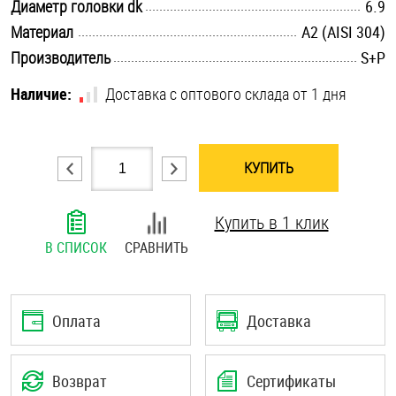
.............................................................................................................
Диаметр головки dk
6.9
Шплинты
.............................................................................................................
Материал
А2 (AISI 304)
.............................................................................................................
Производитель
S+P
Штифты и пальцы
Наличие:
Доставка с оптового склада от 1 дня
КУПИТЬ
Купить в 1 клик
В СПИСОК
СРАВНИТЬ
Оплата
Доставка
Возврат
Сертификаты