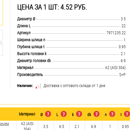
ЦЕНА ЗА 1 ШТ: 4.52 РУБ.
.................................................................................................................................
Диаметр Ø
3.5
.................................................................................................................................
Длина L
22
.................................................................................................................................
Артикул
7971235 22
.................................................................................................................................
Ширина шлица n
1
.................................................................................................................................
Глубина шлица t
0.95
.................................................................................................................................
Высота головки k
2.1
.................................................................................................................................
Диаметр головки dk
6.9
.................................................................................................................................
Материал
А2 (AISI 304)
.................................................................................................................................
Производитель
S+P
Наличие:
Доставка с оптового склада от 1 дня
Материал
?
?
?
?
?
?
Ø
L
k
dk
n
t
лицем
А2 (AISI
3.5
6.5
2.1
6.9
1
0.95
304)