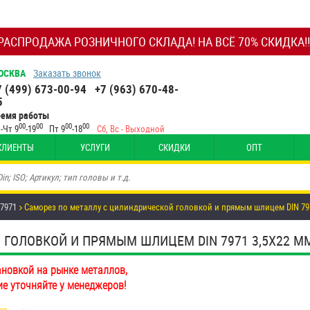
РАСПРОДАЖА РОЗНИЧНОГО СКЛАДА! НА ВСЁ 70% СКИДКА!!
ОСКВА
Заказать звонок
7 (499) 673-00-94
+7 (963) 670-48-
5
ремя работы
00
00
00
00
-Чт 9
-19
Пт 9
-18
Сб, Вс - Выходной
КЛИЕНТЫ
УСЛУГИ
СКИДКИ
ОПТ
 7971
Саморез по металлу с цилиндрической головкой и прямым шлицем DIN 797
ОЛОВКОЙ И ПРЯМЫМ ШЛИЦЕМ DIN 7971 3,5Х22 ММ А
ановкой на рынке металлов,
ие уточняйте у менеджеров!