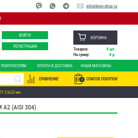
info@krep-shop.ru
!
ВОЙТИ
КОРЗИНА
РЕГИСТРАЦИЯ
Товаров:
0
шт.
На сумму:
0
р.
ПОКУПАТЕЛЯМ
ОПЛАТА И ДОСТАВКА
НАШИ МАГАЗИНЫ
СРАВНЕНИЕ
СПИСОК ПОКУПОК
0
1 3,5х22 мм
2 (AISI 304)