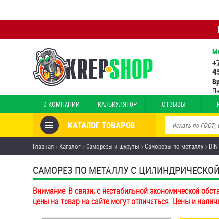
М
+
4
В
Пн
О КОМПАНИИ
КАЛЬКУЛЯТОР
ОТЗЫВЫ
КАТАЛОГ ТОВАРОВ
Товары со скидкой
Главная
Каталог
Саморезы и шурупы
Саморезы по металлу
DIN
Анкеры
САМОРЕЗ ПО МЕТАЛЛУ С ЦИЛИНДРИЧЕСКОЙ Г
Антивандальный крепёж,
Внимание! В связи, с нестабильной экономической обст
инструмент
цены на товар на сайте могут отличаться. Цены и налич
Болты и винты