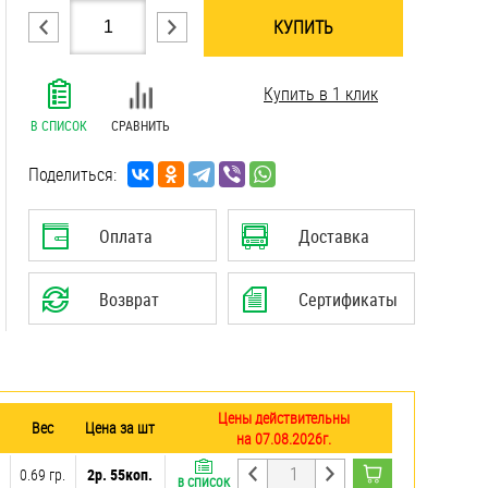
КУПИТЬ
.......................................................................
Купить в 1 клик
.......................................................................
.......................................................................
В СПИСОК
СРАВНИТЬ
.......................................................................
.......................................................................
Поделиться:
.......................................................................
.......................................................................
Оплата
Доставка
.......................................................................
.......................................................................
Возврат
Сертификаты
Цены действительны
Вес
Цена за шт
на 07.08.2026г.
0.69 гр.
2р. 55коп.
В СПИСОК