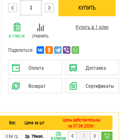
КУПИТЬ
.......................................................................
Купить в 1 клик
.......................................................................
.......................................................................
В СПИСОК
СРАВНИТЬ
.......................................................................
.......................................................................
Поделиться:
.......................................................................
.......................................................................
Оплата
Доставка
.......................................................................
.......................................................................
Возврат
Сертификаты
Цены действительны
Вес
Цена за шт
на 07.08.2026г.
0.84 гр.
2р. 79коп.
В СПИСОК