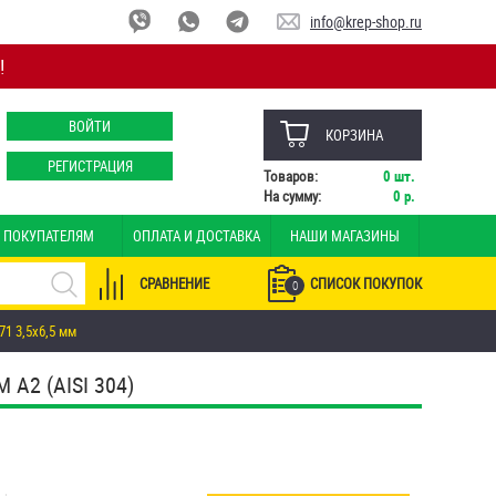
info@krep-shop.ru
!
ВОЙТИ
КОРЗИНА
РЕГИСТРАЦИЯ
Товаров:
0
шт.
На сумму:
0
р.
ПОКУПАТЕЛЯМ
ОПЛАТА И ДОСТАВКА
НАШИ МАГАЗИНЫ
СРАВНЕНИЕ
СПИСОК ПОКУПОК
0
1 3,5х6,5 мм
2 (AISI 304)