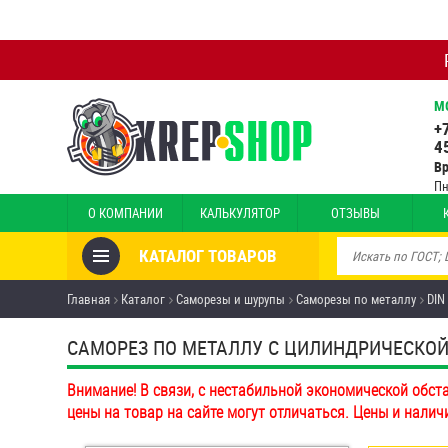
М
+
4
В
Пн
О КОМПАНИИ
КАЛЬКУЛЯТОР
ОТЗЫВЫ
КАТАЛОГ ТОВАРОВ
Товары со скидкой
Главная
Каталог
Саморезы и шурупы
Саморезы по металлу
DIN
Анкеры
САМОРЕЗ ПО МЕТАЛЛУ С ЦИЛИНДРИЧЕСКОЙ Г
Антивандальный крепёж,
Внимание! В связи, с нестабильной экономической обст
инструмент
цены на товар на сайте могут отличаться. Цены и налич
Болты и винты