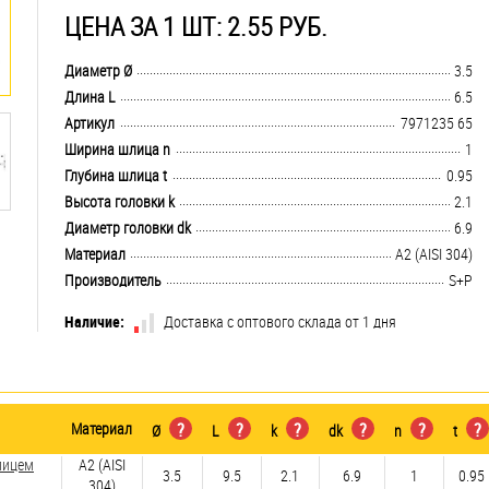
ЦЕНА ЗА 1 ШТ: 2.55 РУБ.
.................................................................................................................................
Диаметр Ø
3.5
.................................................................................................................................
Длина L
6.5
.................................................................................................................................
Артикул
7971235 65
.................................................................................................................................
Ширина шлица n
1
.................................................................................................................................
Глубина шлица t
0.95
.................................................................................................................................
Высота головки k
2.1
.................................................................................................................................
Диаметр головки dk
6.9
.................................................................................................................................
Материал
А2 (AISI 304)
.................................................................................................................................
Производитель
S+P
Наличие:
Доставка с оптового склада от 1 дня
Материал
?
?
?
?
?
?
Ø
L
k
dk
n
t
лицем
А2 (AISI
3.5
9.5
2.1
6.9
1
0.95
304)