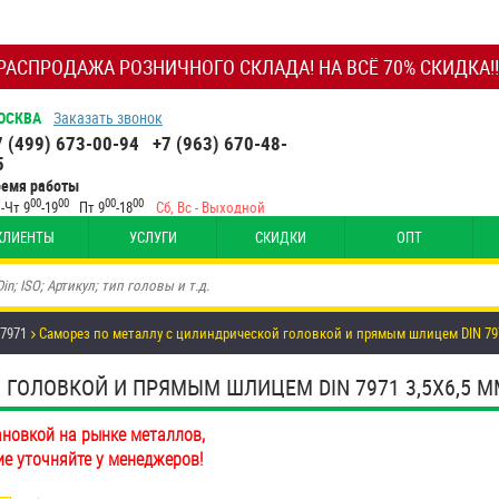
РАСПРОДАЖА РОЗНИЧНОГО СКЛАДА! НА ВСЁ 70% СКИДКА!!
ОСКВА
Заказать звонок
7 (499) 673-00-94
+7 (963) 670-48-
5
ремя работы
00
00
00
00
-Чт 9
-19
Пт 9
-18
Сб, Вс - Выходной
КЛИЕНТЫ
УСЛУГИ
СКИДКИ
ОПТ
 7971
Саморез по металлу с цилиндрической головкой и прямым шлицем DIN 797
ОЛОВКОЙ И ПРЯМЫМ ШЛИЦЕМ DIN 7971 3,5Х6,5 ММ А
ановкой на рынке металлов,
ие уточняйте у менеджеров!