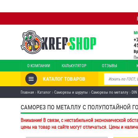
М
+
4
В
Пн
О КОМПАНИИ
КАЛЬКУЛЯТОР
ОТЗЫВЫ
КАТАЛОГ ТОВАРОВ
Товары со скидкой
Главная
Каталог
Саморезы и шурупы
Саморезы по металлу
DIN
Анкеры
САМОРЕЗ ПО МЕТАЛЛУ С ПОЛУПОТАЙНОЙ ГОЛО
Антивандальный крепёж,
Внимание! В связи, с нестабильной экономической обст
инструмент
цены на товар на сайте могут отличаться. Цены и налич
Болты и винты