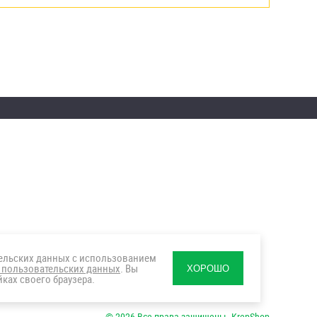
тельских данных с использованием
 пользовательских данных
. Вы
ХОРОШО
ках своего браузера.
© 2026 Все права защищены. KrepShop