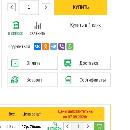
КУПИТЬ
.......................................................................
Купить в 1 клик
.......................................................................
.......................................................................
В СПИСОК
СРАВНИТЬ
.......................................................................
.......................................................................
Поделиться:
.......................................................................
.......................................................................
Оплата
Доставка
.......................................................................
.......................................................................
Возврат
Сертификаты
Цены действительны
m
Вес
Цена за шт
на 07.08.2026г.
6
0.8 гр.
17р. 76коп.
В СПИСОК