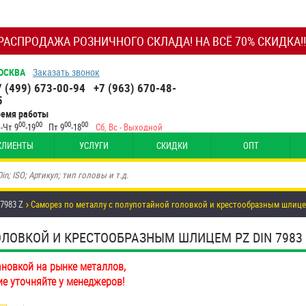
РАСПРОДАЖА РОЗНИЧНОГО СКЛАДА! НА ВСЁ 70% СКИДКА!!
ОСКВА
Заказать звонок
7 (499) 673-00-94
+7 (963) 670-48-
5
ремя работы
00
00
00
00
-Чт 9
-19
Пт 9
-18
Сб, Вс - Выходной
КЛИЕНТЫ
УСЛУГИ
СКИДКИ
ОПТ
 7983 Z
Саморез по металлу с полупотайной головкой и крестообразным шлицем 
ВКОЙ И КРЕСТООБРАЗНЫМ ШЛИЦЕМ PZ DIN 7983 Z 4,
ановкой на рынке металлов,
ие уточняйте у менеджеров!