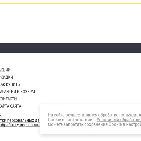
АКЦИИ
СКИДКИ
КАК КУПИТЬ
ГАРАНТИИ И ВОЗВРАТ
КОНТАКТЫ
КАРТА САЙТА
На сайте осуществляется обработка пользова
е
Cookie в соответствии с
Условиями обработки
отки персональных данных
можете запретить сохранение Cookie в настрой
а обработку персональных данны