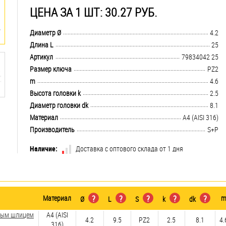
ЦЕНА ЗА 1 ШТ: 30.27 РУБ.
.................................................................................................................................
Диаметр Ø
4.2
.................................................................................................................................
Длина L
25
.................................................................................................................................
Артикул
79834042 25
.................................................................................................................................
Размер ключа
PZ2
.................................................................................................................................
m
4.6
.................................................................................................................................
Высота головки k
2.5
.................................................................................................................................
Диаметр головки dk
8.1
.................................................................................................................................
Материал
A4 (AISI 316)
.................................................................................................................................
Производитель
S+P
Наличие:
Доставка с оптового склада от 1 дня
Материал
?
?
?
?
?
Ø
L
S
k
dk
зным шлицем
A4 (AISI
4.2
9.5
PZ2
2.5
8.1
4.
316)