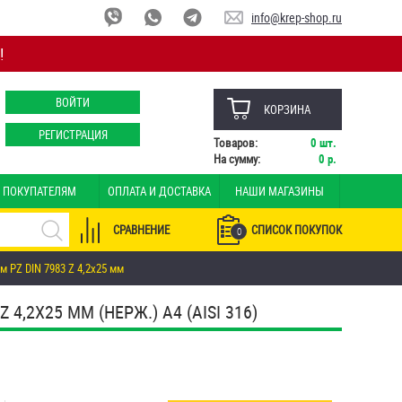
info@krep-shop.ru
!
ВОЙТИ
КОРЗИНА
РЕГИСТРАЦИЯ
Товаров:
0
шт.
На сумму:
0
р.
ПОКУПАТЕЛЯМ
ОПЛАТА И ДОСТАВКА
НАШИ МАГАЗИНЫ
СРАВНЕНИЕ
СПИСОК ПОКУПОК
0
PZ DIN 7983 Z 4,2х25 мм
2Х25 ММ (НЕРЖ.) A4 (AISI 316)