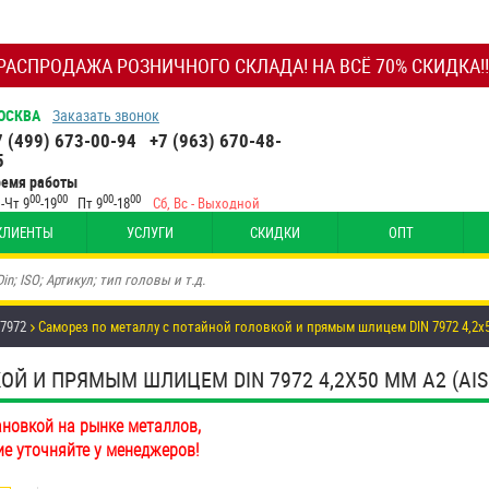
РАСПРОДАЖА РОЗНИЧНОГО СКЛАДА! НА ВСЁ 70% СКИДКА!!
ОСКВА
Заказать звонок
7 (499) 673-00-94
+7 (963) 670-48-
5
ремя работы
00
00
00
00
-Чт 9
-19
Пт 9
-18
Сб, Вс - Выходной
КЛИЕНТЫ
УСЛУГИ
СКИДКИ
ОПТ
 7972
Саморез по металлу с потайной головкой и прямым шлицем DIN 7972 4,2х
Й И ПРЯМЫМ ШЛИЦЕМ DIN 7972 4,2Х50 ММ А2 (AISI
ановкой на рынке металлов,
ие уточняйте у менеджеров!