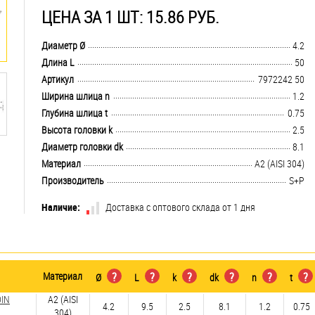
ЦЕНА ЗА 1 ШТ: 15.86 РУБ.
.................................................................................................................................
Диаметр Ø
4.2
.................................................................................................................................
Длина L
50
.................................................................................................................................
Артикул
7972242 50
.................................................................................................................................
Ширина шлица n
1.2
.................................................................................................................................
Глубина шлица t
0.75
.................................................................................................................................
Высота головки k
2.5
.................................................................................................................................
Диаметр головки dk
8.1
.................................................................................................................................
Материал
А2 (AISI 304)
.................................................................................................................................
Производитель
S+P
Наличие:
Доставка с оптового склада от 1 дня
Материал
?
?
?
?
?
?
Ø
L
k
dk
n
t
DIN
А2 (AISI
4.2
9.5
2.5
8.1
1.2
0.75
304)