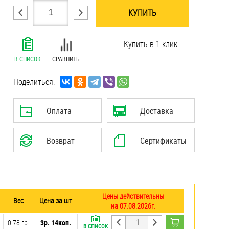
КУПИТЬ
.......................................................................
Купить в 1 клик
.......................................................................
.......................................................................
В СПИСОК
СРАВНИТЬ
.......................................................................
.......................................................................
Поделиться:
.......................................................................
.......................................................................
Оплата
Доставка
.......................................................................
.......................................................................
Возврат
Сертификаты
Цены действительны
Вес
Цена за шт
на 07.08.2026г.
0.78 гр.
3р. 14коп.
В СПИСОК