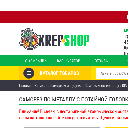
М
+
4
В
Пн
О КОМПАНИИ
КАЛЬКУЛЯТОР
ОТЗЫВЫ
КАТАЛОГ ТОВАРОВ
Товары со скидкой
Главная
Каталог
Саморезы и шурупы
Саморезы по металлу
DIN
Анкеры
САМОРЕЗ ПО МЕТАЛЛУ С ПОТАЙНОЙ ГОЛОВКО
Антивандальный крепёж,
Внимание! В связи, с нестабильной экономической обст
инструмент
цены на товар на сайте могут отличаться. Цены и налич
Болты и винты