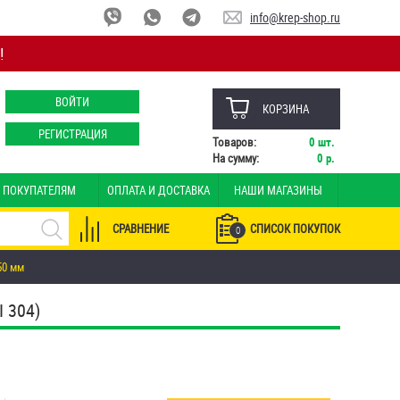
info@krep-shop.ru
!
ВОЙТИ
КОРЗИНА
РЕГИСТРАЦИЯ
Товаров:
0
шт.
На сумму:
0
р.
ПОКУПАТЕЛЯМ
ОПЛАТА И ДОСТАВКА
НАШИ МАГАЗИНЫ
СРАВНЕНИЕ
СПИСОК ПОКУПОК
0
50 мм
 304)