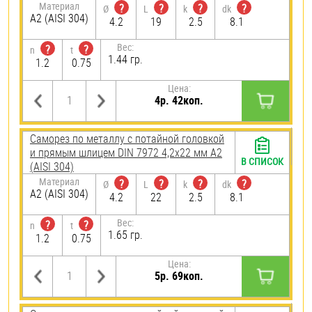
Материал
?
?
?
?
Ø
L
k
dk
А2 (AISI 304)
4.2
19
2.5
8.1
Вес:
?
?
n
t
1.44 гр.
1.2
0.75
Цена:
4р. 42коп.
Саморез по металлу с потайной головкой
и прямым шлицем DIN 7972 4,2х22 мм А2
В СПИСОК
(AISI 304)
Материал
?
?
?
?
Ø
L
k
dk
А2 (AISI 304)
4.2
22
2.5
8.1
Вес:
?
?
n
t
1.65 гр.
1.2
0.75
Цена:
5р. 69коп.