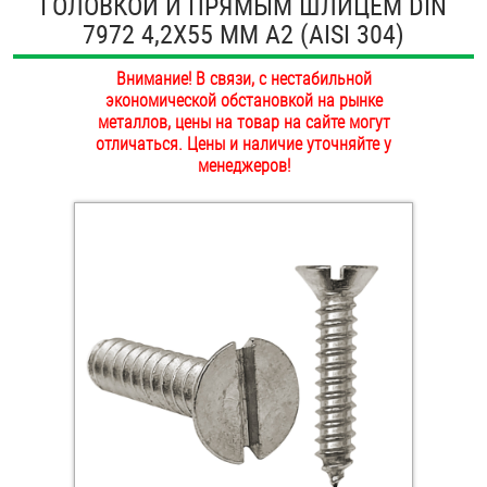
ГОЛОВКОЙ И ПРЯМЫМ ШЛИЦЕМ DIN
ОПЛАТА И ДОСТАВКА
7972 4,2Х55 ММ А2 (AISI 304)
Втулки
НАШИ МАГАЗИНЫ
Внимание! В связи, с нестабильной
Гайки
экономической обстановкой на рынке
металлов, цены на товар на сайте могут
Дюбели
отличаться. Цены и наличие уточняйте у
менеджеров!
Дюймовый крепёж
Заклепки (Гайки-Заклепки)
Инструмент
Крюки, кольца с метрической резьбой
Крюки, кольца с шурупной резьбой