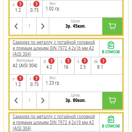
Вес:
?
?
n
t
1.02 гр.
1.2
0.75
Цена:
3р. 45коп.
Саморез по металлу с потайной головкой
и прямым шлицем DIN 7972 4,2х16 мм А2
В СПИСОК
(AISI 304)
Материал
?
?
?
?
Ø
L
k
dk
А2 (AISI 304)
4.2
16
2.5
8.1
Вес:
?
?
n
t
1.23 гр.
1.2
0.75
Цена:
3р. 80коп.
Саморез по металлу с потайной головкой
и прямым шлицем DIN 7972 4,2х19 мм А2
В СПИСОК
(AISI 304)