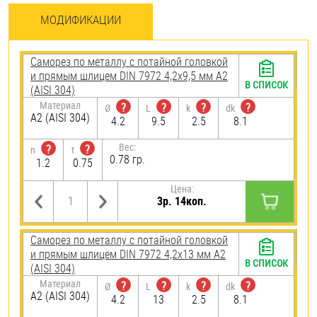
МОДИФИКАЦИИ
Саморез по металлу с потайной головкой
и прямым шлицем DIN 7972 4,2х9,5 мм А2
В СПИСОК
(AISI 304)
Материал
?
?
?
?
Ø
L
k
dk
А2 (AISI 304)
4.2
9.5
2.5
8.1
Вес:
?
?
n
t
0.78 гр.
1.2
0.75
Цена:
3р. 14коп.
Саморез по металлу с потайной головкой
и прямым шлицем DIN 7972 4,2х13 мм А2
В СПИСОК
(AISI 304)
Материал
?
?
?
?
Ø
L
k
dk
А2 (AISI 304)
4.2
13
2.5
8.1