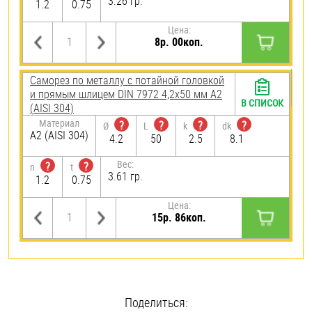
3.26 гр.
1.2
0.75
Цена:
8р. 00коп.
Саморез по металлу с потайной головкой
и прямым шлицем DIN 7972 4,2х50 мм А2
В СПИСОК
(AISI 304)
Материал
?
?
?
?
Ø
L
k
dk
А2 (AISI 304)
4.2
50
2.5
8.1
Вес:
?
?
n
t
3.61 гр.
1.2
0.75
Цена:
15р. 86коп.
Поделиться: