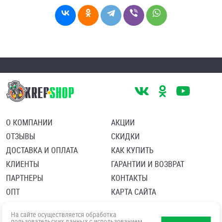
О КОМПАНИИ
АКЦИИ
ОТЗЫВЫ
СКИДКИ
ДОСТАВКА И ОПЛАТА
КАК КУПИТЬ
КЛИЕНТЫ
ГАРАНТИИ И ВОЗВРАТ
ПАРТНЕРЫ
КОНТАКТЫ
ОПТ
КАРТА САЙТА
Пользовательское соглашение
Политика в отношении обработки персональных данных
На сайте осуществляется обработка
Согласие посетителя сайта на обработку персональных данны
пользовательских данных с использованием