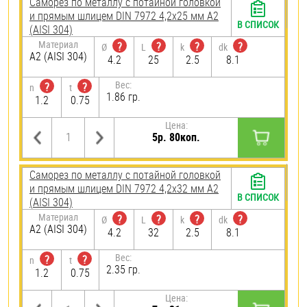
Саморез по металлу с потайной головкой
и прямым шлицем DIN 7972 4,2х25 мм А2
В СПИСОК
(AISI 304)
Материал
?
?
?
?
Ø
L
k
dk
А2 (AISI 304)
4.2
25
2.5
8.1
Вес:
?
?
n
t
1.86 гр.
1.2
0.75
Цена:
5р. 80коп.
Саморез по металлу с потайной головкой
и прямым шлицем DIN 7972 4,2х32 мм А2
В СПИСОК
(AISI 304)
Материал
?
?
?
?
Ø
L
k
dk
А2 (AISI 304)
4.2
32
2.5
8.1
Вес:
?
?
n
t
2.35 гр.
1.2
0.75
Цена: