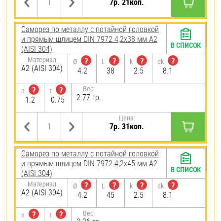
7р. 21коп.
Саморез по металлу с потайной головкой
и прямым шлицем DIN 7972 4,2х38 мм А2
В СПИСОК
(AISI 304)
Материал
?
?
?
?
Ø
L
k
dk
А2 (AISI 304)
4.2
38
2.5
8.1
Вес:
?
?
n
t
2.77 гр.
1.2
0.75
Цена:
7р. 31коп.
Саморез по металлу с потайной головкой
и прямым шлицем DIN 7972 4,2х45 мм А2
В СПИСОК
(AISI 304)
Материал
?
?
?
?
Ø
L
k
dk
А2 (AISI 304)
4.2
45
2.5
8.1
Вес:
?
?
n
t