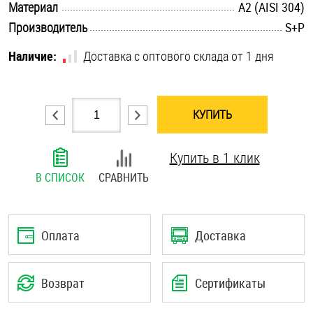
.............................................................................................................
Материал
А2 (AISI 304)
Шплинты
.............................................................................................................
Производитель
S+P
Штифты и пальцы
Наличие:
Доставка с оптового склада от 1 дня
КУПИТЬ
Купить в 1 клик
В СПИСОК
СРАВНИТЬ
Оплата
Доставка
Возврат
Сертификаты