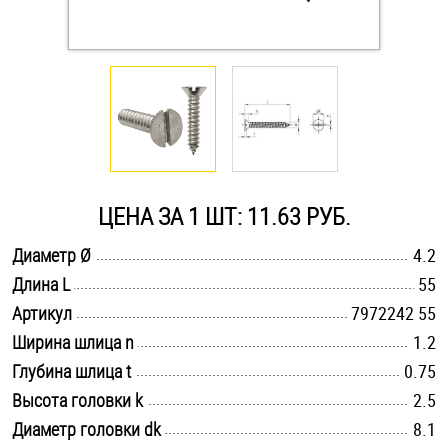
Оснастка и аксессуары для яхт
Пробки
Саморезы и шурупы
ЦЕНА ЗА 1 ШТ: 11.63 РУБ.
Стопорные кольца
.............................................................................................................
Диаметр Ø
4.2
.............................................................................................................
Длина L
55
Такелаж
.............................................................................................................
Артикул
7972242 55
Хомуты
.............................................................................................................
Ширина шлица n
1.2
.............................................................................................................
Глубина шлица t
0.75
Шайбы
.............................................................................................................
Высота головки k
2.5
.............................................................................................................
Диаметр головки dk
Шпильки
8.1