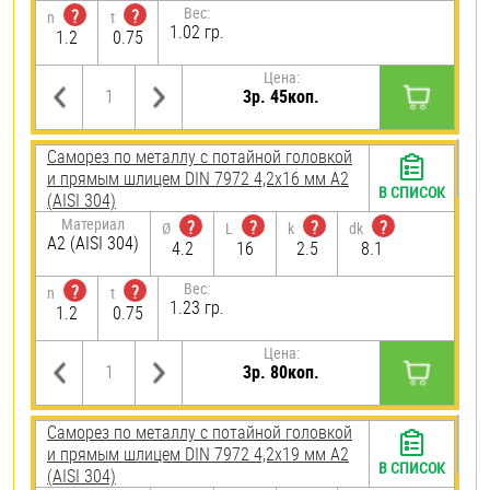
Вес:
?
?
n
t
1.02 гр.
1.2
0.75
Цена:
3р. 45коп.
Саморез по металлу с потайной головкой
и прямым шлицем DIN 7972 4,2х16 мм А2
В СПИСОК
(AISI 304)
Материал
?
?
?
?
Ø
L
k
dk
А2 (AISI 304)
4.2
16
2.5
8.1
Вес:
?
?
n
t
1.23 гр.
1.2
0.75
Цена:
3р. 80коп.
Саморез по металлу с потайной головкой
и прямым шлицем DIN 7972 4,2х19 мм А2
В СПИСОК
(AISI 304)