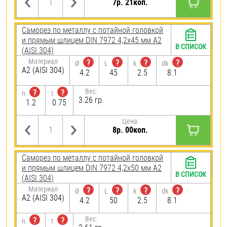
7р. 21коп.
Саморез по металлу с потайной головкой
и прямым шлицем DIN 7972 4,2х45 мм А2
В СПИСОК
(AISI 304)
Материал
?
?
?
?
Ø
L
k
dk
А2 (AISI 304)
4.2
45
2.5
8.1
Вес:
?
?
n
t
3.26 гр.
1.2
0.75
Цена:
8р. 00коп.
Саморез по металлу с потайной головкой
и прямым шлицем DIN 7972 4,2х50 мм А2
В СПИСОК
(AISI 304)
Материал
?
?
?
?
Ø
L
k
dk
А2 (AISI 304)
4.2
50
2.5
8.1
Вес:
?
?
n
t