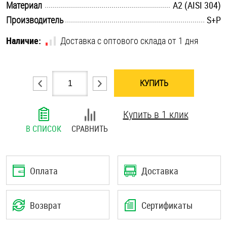
.............................................................................................................
Материал
А2 (AISI 304)
Шплинты
.............................................................................................................
Производитель
S+P
Штифты и пальцы
Наличие:
Доставка с оптового склада от 1 дня
КУПИТЬ
Купить в 1 клик
В СПИСОК
СРАВНИТЬ
Оплата
Доставка
Возврат
Сертификаты