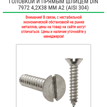
ГОЛОВКОЙ И ПРЯМЫМ ШЛИЦЕМ DIN
ОПЛАТА И ДОСТАВКА
7972 4,2Х38 ММ А2 (AISI 304)
Втулки
НАШИ МАГАЗИНЫ
Внимание! В связи, с нестабильной
Гайки
экономической обстановкой на рынке
металлов, цены на товар на сайте могут
Дюбели
отличаться. Цены и наличие уточняйте у
менеджеров!
Дюймовый крепёж
Заклепки (Гайки-Заклепки)
Инструмент
Крюки, кольца с метрической резьбой
Крюки, кольца с шурупной резьбой