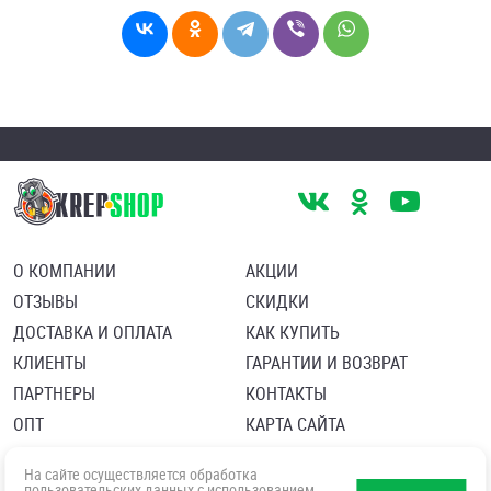
О КОМПАНИИ
АКЦИИ
ОТЗЫВЫ
СКИДКИ
ДОСТАВКА И ОПЛАТА
КАК КУПИТЬ
КЛИЕНТЫ
ГАРАНТИИ И ВОЗВРАТ
ПАРТНЕРЫ
КОНТАКТЫ
ОПТ
КАРТА САЙТА
Пользовательское соглашение
Политика в отношении обработки персональных данных
На сайте осуществляется обработка
Согласие посетителя сайта на обработку персональных данны
пользовательских данных с использованием