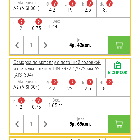
Материал
?
?
?
?
Ø
L
k
dk
А2 (AISI 304)
4.2
19
2.5
8.1
Вес:
?
?
n
t
1.44 гр.
1.2
0.75
Цена:
4р. 42коп.
Саморез по металлу с потайной головкой
и прямым шлицем DIN 7972 4,2х22 мм А2
В СПИСОК
(AISI 304)
Материал
?
?
?
?
Ø
L
k
dk
А2 (AISI 304)
4.2
22
2.5
8.1
Вес:
?
?
n
t
1.65 гр.
1.2
0.75
Цена:
5р. 69коп.