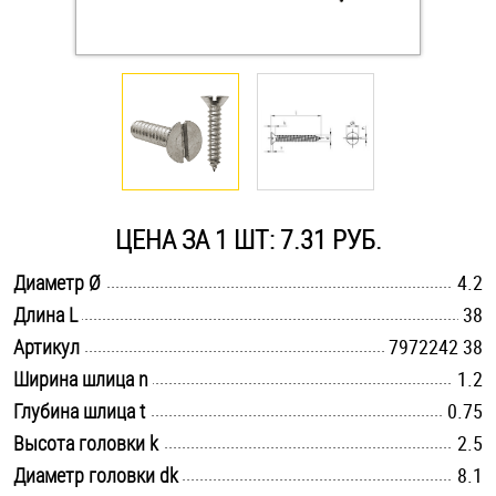
Оснастка и аксессуары для яхт
Пробки
Саморезы и шурупы
ЦЕНА ЗА 1 ШТ: 7.31 РУБ.
Стопорные кольца
.............................................................................................................
Диаметр Ø
4.2
.............................................................................................................
Длина L
38
Такелаж
.............................................................................................................
Артикул
7972242 38
Хомуты
.............................................................................................................
Ширина шлица n
1.2
.............................................................................................................
Глубина шлица t
0.75
Шайбы
.............................................................................................................
Высота головки k
2.5
.............................................................................................................
Диаметр головки dk
Шпильки
8.1