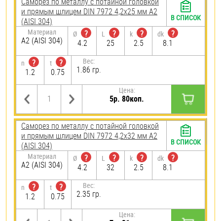
Саморез по металлу с потайной головкой
и прямым шлицем DIN 7972 4,2х25 мм А2
В СПИСОК
(AISI 304)
Материал
?
?
?
?
Ø
L
k
dk
А2 (AISI 304)
4.2
25
2.5
8.1
Вес:
?
?
n
t
1.86 гр.
1.2
0.75
Цена:
5р. 80коп.
Саморез по металлу с потайной головкой
и прямым шлицем DIN 7972 4,2х32 мм А2
В СПИСОК
(AISI 304)
Материал
?
?
?
?
Ø
L
k
dk
А2 (AISI 304)
4.2
32
2.5
8.1
Вес:
?
?
n
t
2.35 гр.
1.2
0.75
Цена: