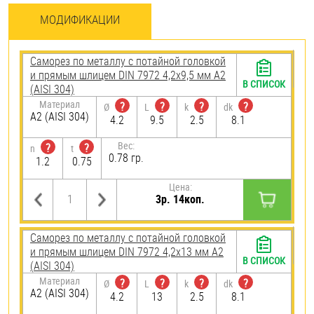
МОДИФИКАЦИИ
Саморез по металлу с потайной головкой
и прямым шлицем DIN 7972 4,2х9,5 мм А2
В СПИСОК
(AISI 304)
Материал
?
?
?
?
Ø
L
k
dk
А2 (AISI 304)
4.2
9.5
2.5
8.1
Вес:
?
?
n
t
0.78 гр.
1.2
0.75
Цена:
3р. 14коп.
Саморез по металлу с потайной головкой
и прямым шлицем DIN 7972 4,2х13 мм А2
В СПИСОК
(AISI 304)
Материал
?
?
?
?
Ø
L
k
dk
А2 (AISI 304)
4.2
13
2.5
8.1