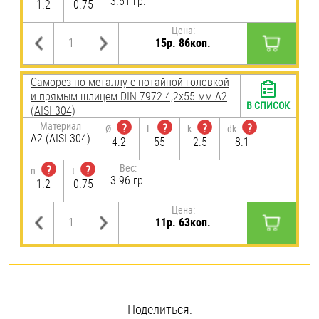
3.61 гр.
1.2
0.75
Цена:
15р. 86коп.
Саморез по металлу с потайной головкой
и прямым шлицем DIN 7972 4,2х55 мм А2
В СПИСОК
(AISI 304)
Материал
?
?
?
?
Ø
L
k
dk
А2 (AISI 304)
4.2
55
2.5
8.1
Вес:
?
?
n
t
3.96 гр.
1.2
0.75
Цена:
11р. 63коп.
Поделиться: