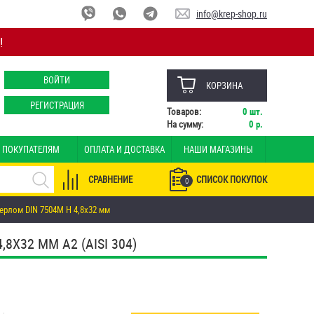
info@krep-shop.ru
!
ВОЙТИ
КОРЗИНА
РЕГИСТРАЦИЯ
Товаров:
0
шт.
На сумму:
0
р.
ПОКУПАТЕЛЯМ
ОПЛАТА И ДОСТАВКА
НАШИ МАГАЗИНЫ
СРАВНЕНИЕ
СПИСОК ПОКУПОК
0
ерлом DIN 7504M H 4,8х32 мм
Х32 ММ А2 (AISI 304)