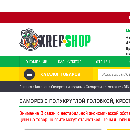
М
+
4
В
Пн
О КОМПАНИИ
КАЛЬКУЛЯТОР
ОТЗЫВЫ
КАТАЛОГ ТОВАРОВ
Товары со скидкой
Главная
Каталог
Саморезы и шурупы
Саморезы по металлу
DIN
Анкеры
САМОРЕЗ С ПОЛУКРУГЛОЙ ГОЛОВКОЙ, КРЕСТ
Антивандальный крепёж,
Внимание! В связи, с нестабильной экономической обст
инструмент
цены на товар на сайте могут отличаться. Цены и налич
Болты и винты