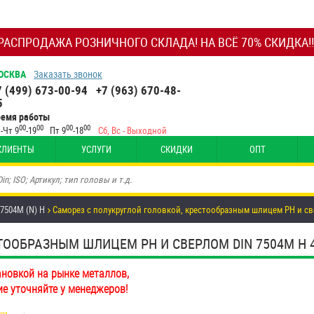
РАСПРОДАЖА РОЗНИЧНОГО СКЛАДА! НА ВСЁ 70% СКИДКА!!
ОСКВА
Заказать звонок
7 (499) 673-00-94
+7 (963) 670-48-
5
ремя работы
00
00
00
00
-Чт 9
-19
Пт 9
-18
Сб, Вс - Выходной
КЛИЕНТЫ
УСЛУГИ
СКИДКИ
ОПТ
 7504М (N) H
Саморез с полукруглой головкой, крестообразным шлицем PH и св
ООБРАЗНЫМ ШЛИЦЕМ PH И СВЕРЛОМ DIN 7504M H 4,8
ановкой на рынке металлов,
ие уточняйте у менеджеров!