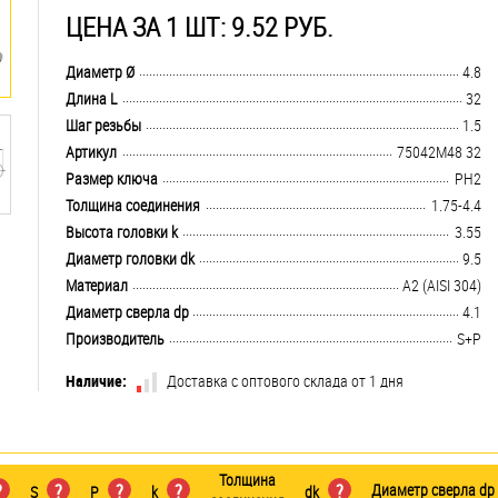
ЦЕНА ЗА 1 ШТ: 9.52 РУБ.
.................................................................................................................................
Диаметр Ø
4.8
.................................................................................................................................
Длина L
32
.................................................................................................................................
Шаг резьбы
1.5
.................................................................................................................................
Артикул
75042M48 32
.................................................................................................................................
Размер ключа
PH2
.................................................................................................................................
Толщина соединения
1.75-4.4
.................................................................................................................................
Высота головки k
3.55
.................................................................................................................................
Диаметр головки dk
9.5
.................................................................................................................................
Материал
А2 (AISI 304)
.................................................................................................................................
Диаметр сверла dp
4.1
.................................................................................................................................
Производитель
S+P
Наличие:
Доставка с оптового склада от 1 дня
Толщина
?
?
?
?
?
Диаметр сверла dp
S
P
k
dk