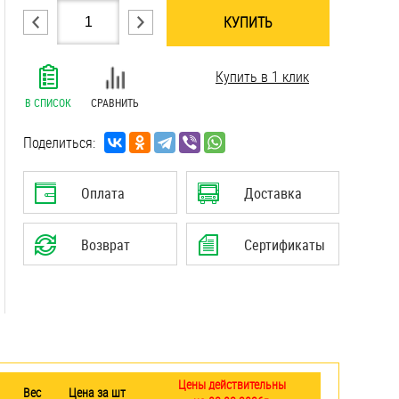
КУПИТЬ
.......................................................................
Купить в 1 клик
.......................................................................
.......................................................................
В СПИСОК
СРАВНИТЬ
.......................................................................
.......................................................................
Поделиться:
.......................................................................
.......................................................................
Оплата
Доставка
.......................................................................
.......................................................................
Возврат
Сертификаты
.......................................................................
.......................................................................
Цены действительны
Вес
Цена за шт