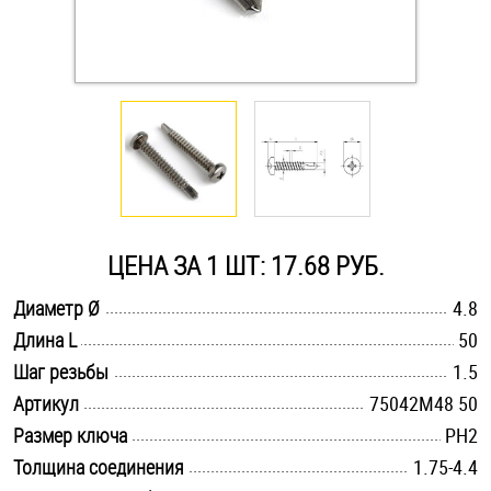
Оснастка и аксессуары для яхт
Пробки
Саморезы и шурупы
Стопорные кольца
ЦЕНА ЗА 1 ШТ: 17.68 РУБ.
.............................................................................................................
Диаметр Ø
4.8
Такелаж
.............................................................................................................
Длина L
50
.............................................................................................................
Хомуты
Шаг резьбы
1.5
.............................................................................................................
Артикул
75042M48 50
Шайбы
.............................................................................................................
Размер ключа
PH2
.............................................................................................................
Толщина соединения
1.75-4.4
Шпильки