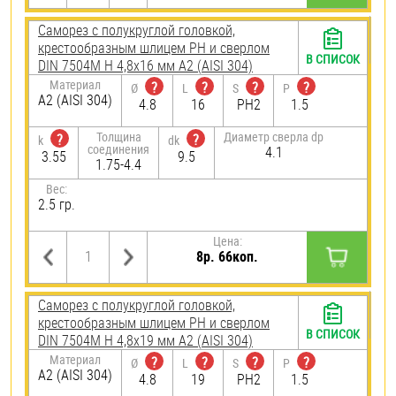
Саморез с полукруглой головкой,
крестообразным шлицем PH и сверлом
В СПИСОК
DIN 7504M H 4,8х16 мм А2 (AISI 304)
Материал
?
?
?
?
Ø
L
S
P
А2 (AISI 304)
4.8
16
PH2
1.5
Толщина
Диаметр сверла dp
?
?
k
dk
соединения
4.1
3.55
9.5
1.75-4.4
Вес:
2.5 гр.
Цена:
8р. 66коп.
Саморез с полукруглой головкой,
крестообразным шлицем PH и сверлом
В СПИСОК
DIN 7504M H 4,8х19 мм А2 (AISI 304)
Материал
?
?
?
?
Ø
L
S
P
А2 (AISI 304)
4.8
19
PH2
1.5