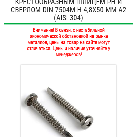
КРЕСТООБРАЗНЫМ ШЛИЦЕМ PH И
ОПЛАТА И ДОСТАВКА
СВЕРЛОМ DIN 7504M H 4,8Х50 ММ А2
Втулки
(AISI 304)
НАШИ МАГАЗИНЫ
Гайки
Внимание! В связи, с нестабильной
экономической обстановкой на рынке
Дюбели
металлов, цены на товар на сайте могут
отличаться. Цены и наличие уточняйте у
Дюймовый крепёж
менеджеров!
Заклепки (Гайки-Заклепки)
Инструмент
Крюки, кольца с метрической резьбой
Крюки, кольца с шурупной резьбой