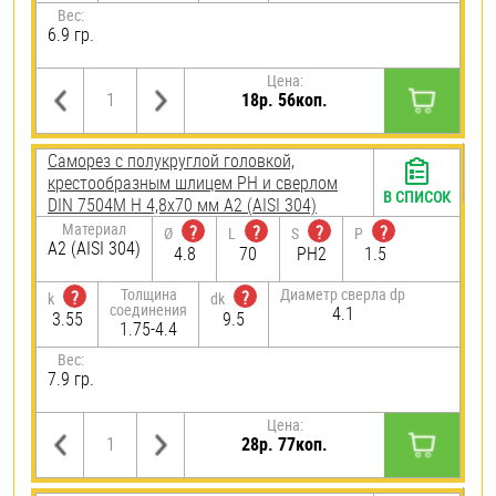
Вес:
6.9 гр.
Цена:
18р. 56коп.
Саморез с полукруглой головкой,
крестообразным шлицем PH и сверлом
В СПИСОК
DIN 7504M H 4,8х70 мм А2 (AISI 304)
Материал
?
?
?
?
Ø
L
S
P
А2 (AISI 304)
4.8
70
PH2
1.5
Толщина
Диаметр сверла dp
?
?
k
dk
соединения
4.1
3.55
9.5
1.75-4.4
Вес:
7.9 гр.
Цена:
28р. 77коп.