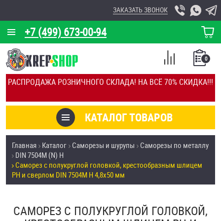
ЗАКАЗАТЬ ЗВОНОК
+7 (499) 673-00-94
КОРЗИНА
О КОМПАНИИ
0
СПИСОК
КАЛЬКУЛЯТОР
СРАВНЕНИЕ
РАСПРОДАЖА РОЗНИЧНОГО СКЛАДА! НА ВСЁ 70% СКИДКА!!!
ПОКУПОК
ОТЗЫВЫ
КАТАЛОГ ТОВАРОВ
КЛИЕНТЫ
Товары со скидкой
Главная
Каталог
Саморезы и шурупы
Саморезы по металлу
УСЛУГИ
DIN 7504М (N) H
Анкеры
Саморез с полукруглой головкой, крестообразным шлицем
СКИДКИ
PH и сверлом DIN 7504M H 4,8х50 мм
Антивандальный крепёж, инструмент
ОПТ
САМОРЕЗ С ПОЛУКРУГЛОЙ ГОЛОВКОЙ,
ПОКУПАТЕЛЯМ
Болты и винты