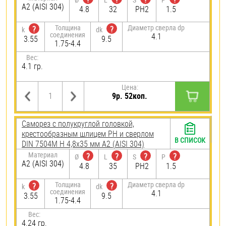
А2 (AISI 304)
4.8
32
PH2
1.5
Толщина
Диаметр сверла dp
?
?
k
dk
соединения
4.1
3.55
9.5
1.75-4.4
Вес:
4.1 гр.
Цена:
9р. 52коп.
Саморез с полукруглой головкой,
крестообразным шлицем PH и сверлом
В СПИСОК
DIN 7504M H 4,8х35 мм А2 (AISI 304)
Материал
?
?
?
?
Ø
L
S
P
А2 (AISI 304)
4.8
35
PH2
1.5
Толщина
Диаметр сверла dp
?
?
k
dk
соединения
4.1
3.55
9.5
1.75-4.4
Вес:
4.24 гр.