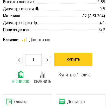
.............................................................................................................
Высота головки k
3.55
Шплинты
.............................................................................................................
Диаметр головки dk
9.5
.............................................................................................................
Материал
А2 (AISI 304)
Штифты и пальцы
.............................................................................................................
Диаметр сверла dp
4.1
.............................................................................................................
Производитель
S+P
Наличие:
Достаточно
КУПИТЬ
Купить в 1 клик
В СПИСОК
СРАВНИТЬ
Оплата
Доставка