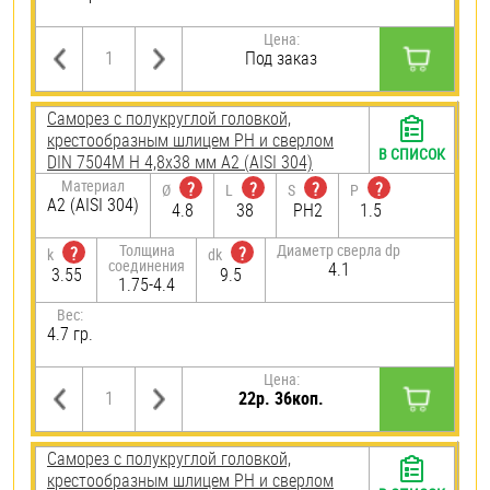
Цена:
Под заказ
Саморез с полукруглой головкой,
крестообразным шлицем PH и сверлом
В СПИСОК
DIN 7504M H 4,8х38 мм А2 (AISI 304)
Материал
?
?
?
?
Ø
L
S
P
А2 (AISI 304)
4.8
38
PH2
1.5
Толщина
Диаметр сверла dp
?
?
k
dk
соединения
4.1
3.55
9.5
1.75-4.4
Вес:
4.7 гр.
Цена:
22р. 36коп.
Саморез с полукруглой головкой,
крестообразным шлицем PH и сверлом