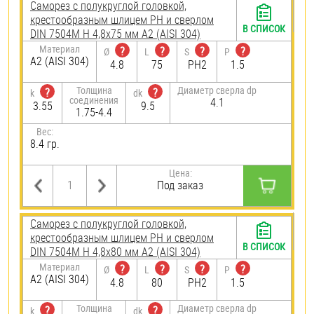
Саморез с полукруглой головкой,
крестообразным шлицем PH и сверлом
В СПИСОК
DIN 7504M H 4,8х75 мм А2 (AISI 304)
Материал
?
?
?
?
Ø
L
S
P
А2 (AISI 304)
4.8
75
PH2
1.5
Толщина
Диаметр сверла dp
?
?
k
dk
соединения
4.1
3.55
9.5
1.75-4.4
Вес:
8.4 гр.
Цена:
Под заказ
Саморез с полукруглой головкой,
крестообразным шлицем PH и сверлом
В СПИСОК
DIN 7504M H 4,8х80 мм А2 (AISI 304)
Материал
?
?
?
?
Ø
L
S
P
А2 (AISI 304)
4.8
80
PH2
1.5
Толщина
Диаметр сверла dp
?
?
k
dk