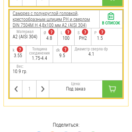
Саморез с полукруглой головкой,
крестообразным шлицем PH и сверлом
В СПИСОК
DIN 7504M H 4,8х100 мм А2 (AISI 304)
Материал
?
?
?
?
Ø
L
S
P
А2 (AISI 304)
4.8
100
PH2
1.5
Толщина
Диаметр сверла dp
?
?
k
dk
соединения
4.1
3.55
9.5
1.75-4.4
Вес:
10.9 гр.
Цена:
Под заказ
Поделиться: