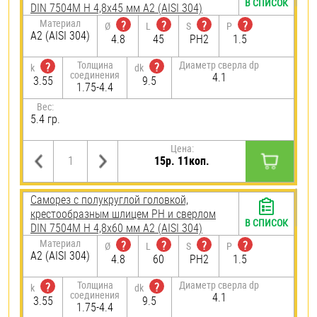
В СПИСОК
DIN 7504M H 4,8х45 мм А2 (AISI 304)
Материал
?
?
?
?
Ø
L
S
P
А2 (AISI 304)
4.8
45
PH2
1.5
Толщина
Диаметр сверла dp
?
?
k
dk
соединения
4.1
3.55
9.5
1.75-4.4
Вес:
5.4 гр.
Цена:
15р. 11коп.
Саморез с полукруглой головкой,
крестообразным шлицем PH и сверлом
В СПИСОК
DIN 7504M H 4,8х60 мм А2 (AISI 304)
Материал
?
?
?
?
Ø
L
S
P
А2 (AISI 304)
4.8
60
PH2
1.5
Толщина
Диаметр сверла dp
?
?
k
dk
соединения
4.1
3.55
9.5
1.75-4.4