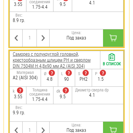
соединения
4.1
3.55
9.5
1.75-4.4
Вес:
8.9 гр.
Цена:
Под заказ
Саморез с полукруглой головкой,
крестообразным шлицем PH и сверлом
В СПИСОК
DIN 7504M H 4,8х90 мм А2 (AISI 304)
Материал
?
?
?
?
Ø
L
S
P
А2 (AISI 304)
4.8
90
PH2
1.5
Толщина
Диаметр сверла dp
?
?
k
dk
соединения
4.1
3.55
9.5
1.75-4.4
Вес:
9.9 гр.
Цена:
Под заказ