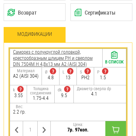
Возврат
Сертификаты
МОДИФИКАЦИИ
Саморез с полукруглой головкой,
крестообразным шлицем PH и сверлом
В СПИСОК
DIN 7504M H 4,8х13 мм А2 (AISI 304)
Материал
?
?
?
?
Ø
L
S
P
А2 (AISI 304)
4.8
13
PH2
1.5
Толщина
Диаметр сверла dp
?
?
k
dk
соединения
4.1
3.55
9.5
1.75-4.4
Вес:
2.2 гр.
Цена:
7р. 97коп.