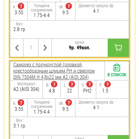
Толщина
Диаметр сверла dp
?
?
k
dk
соединения
4.1
3.55
9.5
1.75-4.4
Вес:
2.8 гр.
Цена:
9р. 49коп.
Саморез с полукруглой головкой,
крестообразным шлицем PH и сверлом
В СПИСОК
DIN 7504M H 4,8х22 мм А2 (AISI 304)
Материал
?
?
?
?
Ø
L
S
P
А2 (AISI 304)
4.8
22
PH2
1.5
Толщина
Диаметр сверла dp
?
?
k
dk
соединения
4.1
3.55
9.5
1.75-4.4
Вес:
3.1 гр.
Цена: