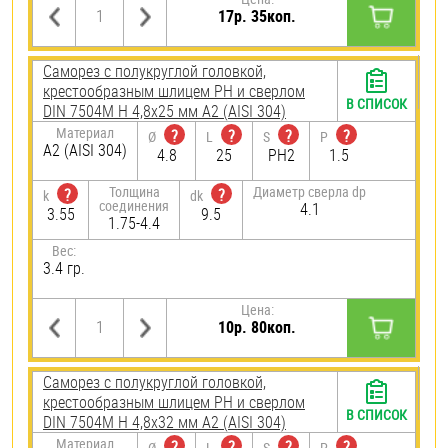
17р. 35коп.
Саморез с полукруглой головкой,
крестообразным шлицем PH и сверлом
В СПИСОК
DIN 7504M H 4,8х25 мм А2 (AISI 304)
Материал
?
?
?
?
Ø
L
S
P
А2 (AISI 304)
4.8
25
PH2
1.5
Толщина
Диаметр сверла dp
?
?
k
dk
соединения
4.1
3.55
9.5
1.75-4.4
Вес:
3.4 гр.
Цена:
10р. 80коп.
Саморез с полукруглой головкой,
крестообразным шлицем PH и сверлом
В СПИСОК
DIN 7504M H 4,8х32 мм А2 (AISI 304)
Материал
?
?
?
?
Ø
L
S
P