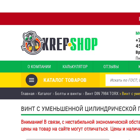
М
+
4
В
Пн
О КОМПАНИИ
КАЛЬКУЛЯТОР
ОТЗЫВЫ
КАТАЛОГ ТОВАРОВ
Товары со скидкой
Главная
Каталог
Болты и винты
Винт DIN 7984 TORX
Винт с ум
Анкеры
ВИНТ С УМЕНЬШЕННОЙ ЦИЛИНДРИЧЕСКОЙ ГО
Антивандальный крепёж,
Внимание! В связи, с нестабильной экономической обст
инструмент
цены на товар на сайте могут отличаться. Цены и налич
Болты и винты