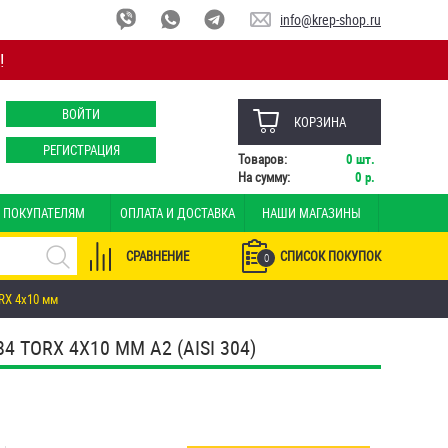
info@krep-shop.ru
!
ВОЙТИ
КОРЗИНА
РЕГИСТРАЦИЯ
Товаров:
0
шт.
На сумму:
0
р.
ПОКУПАТЕЛЯМ
ОПЛАТА И ДОСТАВКА
НАШИ МАГАЗИНЫ
СРАВНЕНИЕ
СПИСОК ПОКУПОК
0
RX 4х10 мм
ORX 4Х10 ММ А2 (AISI 304)