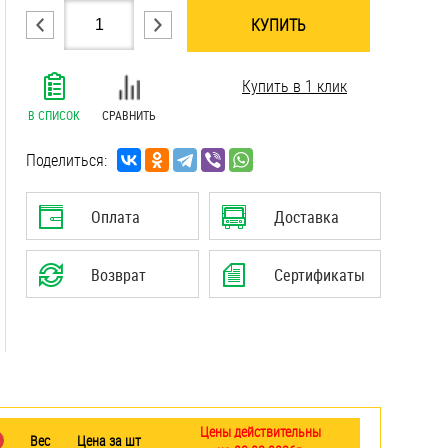
КУПИТЬ
.......................................................................
Купить в 1 клик
.......................................................................
.......................................................................
В СПИСОК
СРАВНИТЬ
.......................................................................
.......................................................................
Поделиться:
.......................................................................
.......................................................................
Оплата
Доставка
.......................................................................
.......................................................................
Возврат
Сертификаты
.......................................................................
.......................................................................
Цены действительны
Вес
Цена за шт