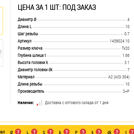
ЦЕНА ЗА 1 ШТ: ПОД ЗАКАЗ
.................................................................................................................................
Диаметр Ø
4
.................................................................................................................................
Длина L
10
.................................................................................................................................
Шаг резьбы
0.7
.................................................................................................................................
Артикул
1458024 10
.................................................................................................................................
Размер ключа
Tx20
.................................................................................................................................
Глубина шлица t
1.66
.................................................................................................................................
Высота головки k
3.1
.................................................................................................................................
Диаметр головки dk
7
.................................................................................................................................
Материал
А2 (AISI 304)
.................................................................................................................................
Длина резьбы
10
.................................................................................................................................
Производитель
S+P
Наличие:
Доставка с оптового склада от 1 дня
иал
?
?
?
?
?
?
?
?
Ø
L
S
b
P
k
dk
t