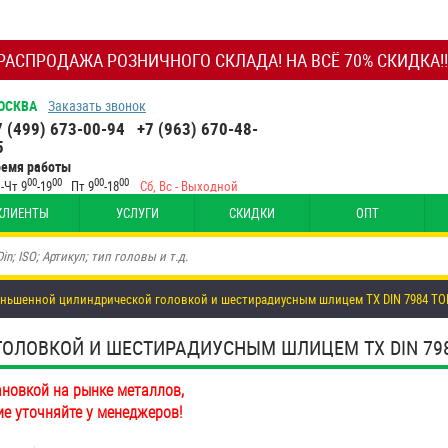
РАСПРОДАЖА РОЗНИЧНОГО СКЛАДА! НА ВСЁ 70% СКИДКА!!
ОСКВА
Заказать звонок
7 (499) 673-00-94
+7 (963) 670-48-
5
ремя работы
00
00
00
00
-Чт 9
-19
Пт 9
-18
Сб, Вс - Выходной
КЛИЕНТЫ
УСЛУГИ
СКИДКИ
ОПТ
еньшенной цилиндрической головкой и шестирадиусным шлицем TX DIN 7984 TO
ЛОВКОЙ И ШЕСТИРАДИУСНЫМ ШЛИЦЕМ TX DIN 7984 T
ановкой на рынке металлов,
ие уточняйте у менеджеров!