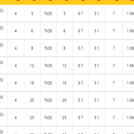
SI
4
5
Tx20
5
0.7
3.1
7
1.66
)
SI
4
6
Tx20
6
0.7
3.1
7
1.66
)
SI
4
8
Tx20
8
0.7
3.1
7
1.66
)
SI
4
12
Tx20
12
0.7
3.1
7
1.66
)
SI
4
16
Tx20
16
0.7
3.1
7
1.66
)
SI
4
20
Tx20
20
0.7
3.1
7
1.66
)
SI
4
25
Tx20
25
0.7
3.1
7
1.66
)
SI