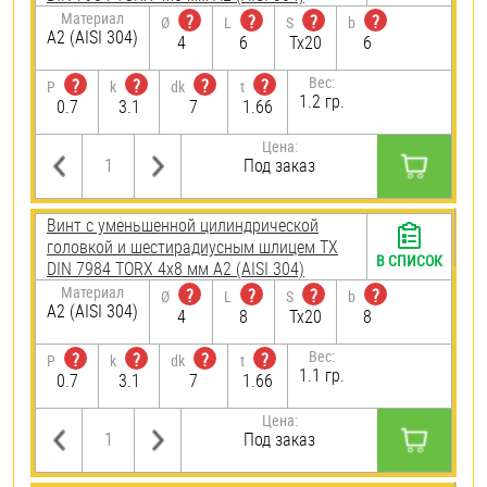
Материал
?
?
?
?
Ø
L
S
b
А2 (AISI 304)
4
6
Tx20
6
Вес:
?
?
?
?
P
k
dk
t
1.2 гр.
0.7
3.1
7
1.66
Цена:
Под заказ
Винт с уменьшенной цилиндрической
головкой и шестирадиусным шлицем TX
В СПИСОК
DIN 7984 TORX 4х8 мм А2 (AISI 304)
Материал
?
?
?
?
Ø
L
S
b
А2 (AISI 304)
4
8
Tx20
8
Вес:
?
?
?
?
P
k
dk
t
1.1 гр.
0.7
3.1
7
1.66
Цена:
Под заказ