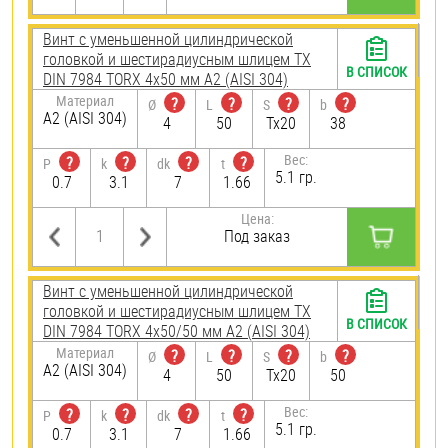
Винт с уменьшенной цилиндрической
головкой и шестирадиусным шлицем TX
В СПИСОК
DIN 7984 TORX 4х50 мм А2 (AISI 304)
Материал
?
?
?
?
Ø
L
S
b
А2 (AISI 304)
4
50
Tx20
38
Вес:
?
?
?
?
P
k
dk
t
5.1 гр.
0.7
3.1
7
1.66
Цена:
Под заказ
Винт с уменьшенной цилиндрической
головкой и шестирадиусным шлицем TX
В СПИСОК
DIN 7984 TORX 4х50/50 мм А2 (AISI 304)
Материал
?
?
?
?
Ø
L
S
b
А2 (AISI 304)
4
50
Tx20
50
Вес:
?
?
?
?
P
k
dk
t
5.1 гр.
0.7
3.1
7
1.66