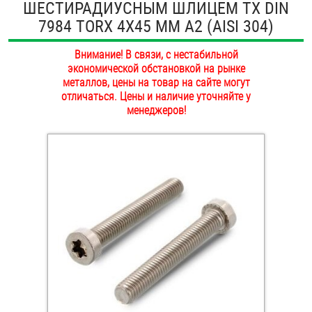
ШЕСТИРАДИУСНЫМ ШЛИЦЕМ TX DIN
ОПЛАТА И ДОСТАВКА
7984 TORX 4Х45 ММ А2 (AISI 304)
Втулки
НАШИ МАГАЗИНЫ
Внимание! В связи, с нестабильной
Гайки
экономической обстановкой на рынке
металлов, цены на товар на сайте могут
Дюбели
отличаться. Цены и наличие уточняйте у
менеджеров!
Дюймовый крепёж
Заклепки (Гайки-Заклепки)
Инструмент
Крюки, кольца с метрической резьбой
Крюки, кольца с шурупной резьбой