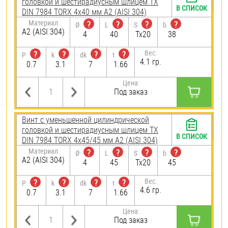
головкой и шестирадиусным шлицем TX
В СПИСОК
DIN 7984 TORX 4х40 мм А2 (AISI 304)
Материал
?
?
?
?
Ø
L
S
b
А2 (AISI 304)
4
40
Tx20
38
Вес:
?
?
?
?
P
k
dk
t
4.1 гр.
0.7
3.1
7
1.66
Цена:
Под заказ
Винт с уменьшенной цилиндрической
головкой и шестирадиусным шлицем TX
В СПИСОК
DIN 7984 TORX 4х45/45 мм А2 (AISI 304)
Материал
?
?
?
?
Ø
L
S
b
А2 (AISI 304)
4
45
Tx20
45
Вес:
?
?
?
?
P
k
dk
t
4.6 гр.
0.7
3.1
7
1.66
Цена:
Под заказ