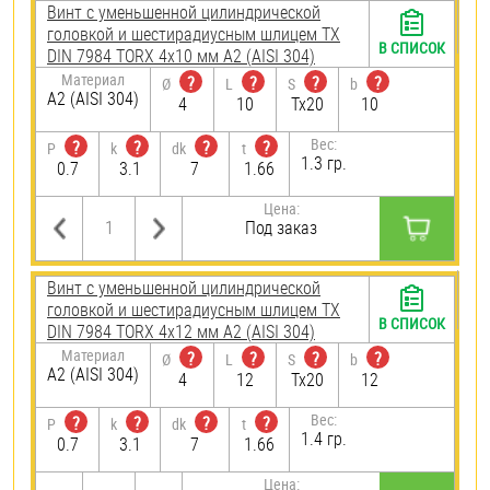
Винт с уменьшенной цилиндрической
головкой и шестирадиусным шлицем TX
В СПИСОК
DIN 7984 TORX 4х10 мм А2 (AISI 304)
Материал
?
?
?
?
Ø
L
S
b
А2 (AISI 304)
4
10
Tx20
10
Вес:
?
?
?
?
P
k
dk
t
1.3 гр.
0.7
3.1
7
1.66
Цена:
Под заказ
Винт с уменьшенной цилиндрической
головкой и шестирадиусным шлицем TX
В СПИСОК
DIN 7984 TORX 4х12 мм А2 (AISI 304)
Материал
?
?
?
?
Ø
L
S
b
А2 (AISI 304)
4
12
Tx20
12
Вес:
?
?
?
?
P
k
dk
t
1.4 гр.
0.7
3.1
7
1.66
Цена: