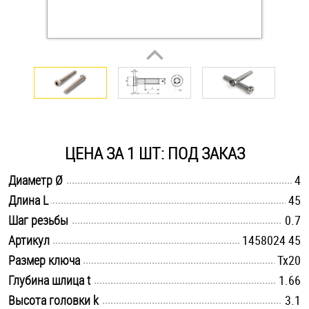
Оснастка и аксессуары для яхт
Пробки
Саморезы и шурупы
ЦЕНА ЗА 1 ШТ: ПОД ЗАКАЗ
Стопорные кольца
.............................................................................................................
Диаметр Ø
4
.............................................................................................................
Длина L
45
Такелаж
.............................................................................................................
Шаг резьбы
0.7
Хомуты
.............................................................................................................
Артикул
1458024 45
.............................................................................................................
Размер ключа
Tx20
Шайбы
.............................................................................................................
Глубина шлица t
1.66
Шпильки
.............................................................................................................
Высота головки k
3.1