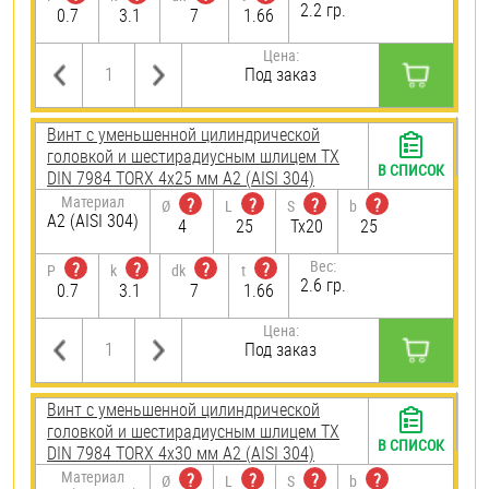
2.2 гр.
0.7
3.1
7
1.66
Цена:
Под заказ
Винт с уменьшенной цилиндрической
головкой и шестирадиусным шлицем TX
В СПИСОК
DIN 7984 TORX 4х25 мм А2 (AISI 304)
Материал
?
?
?
?
Ø
L
S
b
А2 (AISI 304)
4
25
Tx20
25
Вес:
?
?
?
?
P
k
dk
t
2.6 гр.
0.7
3.1
7
1.66
Цена:
Под заказ
Винт с уменьшенной цилиндрической
головкой и шестирадиусным шлицем TX
В СПИСОК
DIN 7984 TORX 4х30 мм А2 (AISI 304)
Материал
?
?
?
?
Ø
L
S
b