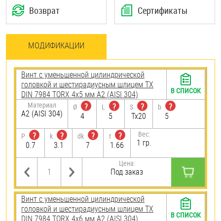
Возврат
Сертификаты
МОДИФИКАЦИИ
Винт с уменьшенной цилиндрической
головкой и шестирадиусным шлицем TX
В СПИСОК
DIN 7984 TORX 4х5 мм А2 (AISI 304)
Материал
?
?
?
?
Ø
L
S
b
А2 (AISI 304)
4
5
Tx20
5
Вес:
?
?
?
?
P
k
dk
t
1 гр.
0.7
3.1
7
1.66
Цена:
Под заказ
Винт с уменьшенной цилиндрической
головкой и шестирадиусным шлицем TX
В СПИСОК
DIN 7984 TORX 4х6 мм А2 (AISI 304)