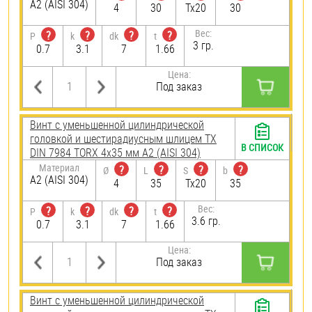
А2 (AISI 304)
4
30
Tx20
30
Вес:
?
?
?
?
P
k
dk
t
3 гр.
0.7
3.1
7
1.66
Цена:
Под заказ
Винт с уменьшенной цилиндрической
головкой и шестирадиусным шлицем TX
В СПИСОК
DIN 7984 TORX 4х35 мм А2 (AISI 304)
Материал
?
?
?
?
Ø
L
S
b
А2 (AISI 304)
4
35
Tx20
35
Вес:
?
?
?
?
P
k
dk
t
3.6 гр.
0.7
3.1
7
1.66
Цена:
Под заказ
Винт с уменьшенной цилиндрической