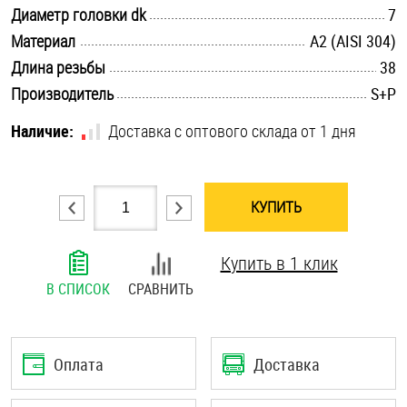
.............................................................................................................
Диаметр головки dk
7
Шплинты
.............................................................................................................
Материал
А2 (AISI 304)
.............................................................................................................
Штифты и пальцы
Длина резьбы
38
.............................................................................................................
Производитель
S+P
Наличие:
Доставка с оптового склада от 1 дня
КУПИТЬ
Купить в 1 клик
В СПИСОК
СРАВНИТЬ
Оплата
Доставка