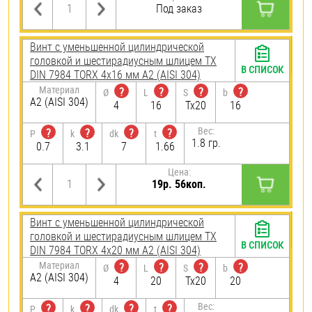
Под заказ
Винт с уменьшенной цилиндрической
головкой и шестирадиусным шлицем TX
В СПИСОК
DIN 7984 TORX 4х16 мм А2 (AISI 304)
Материал
?
?
?
?
Ø
L
S
b
А2 (AISI 304)
4
16
Tx20
16
Вес:
?
?
?
?
P
k
dk
t
1.8 гр.
0.7
3.1
7
1.66
Цена:
19р. 56коп.
Винт с уменьшенной цилиндрической
головкой и шестирадиусным шлицем TX
В СПИСОК
DIN 7984 TORX 4х20 мм А2 (AISI 304)
Материал
?
?
?
?
Ø
L
S
b
А2 (AISI 304)
4
20
Tx20
20
Вес:
?
?
?
?
P
k
dk
t