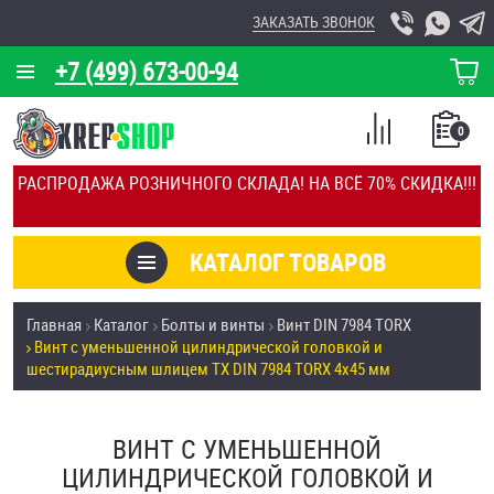
ЗАКАЗАТЬ ЗВОНОК
+7 (499) 673-00-94
КОРЗИНА
О КОМПАНИИ
0
СПИСОК
КАЛЬКУЛЯТОР
СРАВНЕНИЕ
РАСПРОДАЖА РОЗНИЧНОГО СКЛАДА! НА ВСЁ 70% СКИДКА!!!
ПОКУПОК
ОТЗЫВЫ
КАТАЛОГ ТОВАРОВ
КЛИЕНТЫ
Товары со скидкой
Главная
Каталог
Болты и винты
Винт DIN 7984 TORX
УСЛУГИ
Винт с уменьшенной цилиндрической головкой и
Анкеры
шестирадиусным шлицем TX DIN 7984 TORX 4х45 мм
СКИДКИ
Антивандальный крепёж, инструмент
ОПТ
ВИНТ С УМЕНЬШЕННОЙ
ПОКУПАТЕЛЯМ
ЦИЛИНДРИЧЕСКОЙ ГОЛОВКОЙ И
Болты и винты