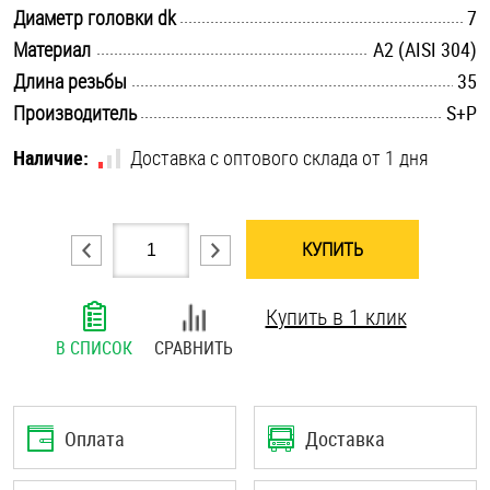
.............................................................................................................
Диаметр головки dk
7
Шплинты
.............................................................................................................
Материал
А2 (AISI 304)
.............................................................................................................
Штифты и пальцы
Длина резьбы
35
.............................................................................................................
Производитель
S+P
Наличие:
Доставка с оптового склада от 1 дня
КУПИТЬ
Купить в 1 клик
В СПИСОК
СРАВНИТЬ
Оплата
Доставка