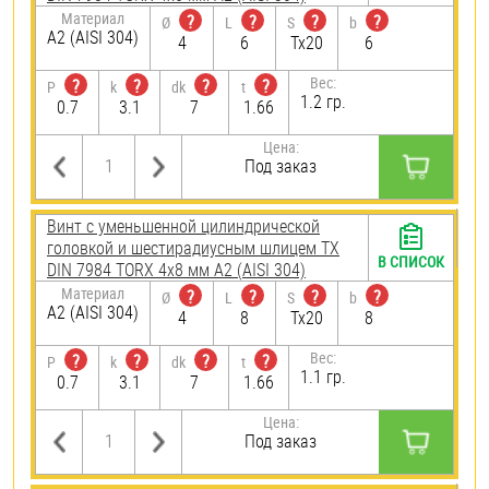
Материал
?
?
?
?
Ø
L
S
b
А2 (AISI 304)
4
6
Tx20
6
Вес:
?
?
?
?
P
k
dk
t
1.2 гр.
0.7
3.1
7
1.66
Цена:
Под заказ
Винт с уменьшенной цилиндрической
головкой и шестирадиусным шлицем TX
В СПИСОК
DIN 7984 TORX 4х8 мм А2 (AISI 304)
Материал
?
?
?
?
Ø
L
S
b
А2 (AISI 304)
4
8
Tx20
8
Вес:
?
?
?
?
P
k
dk
t
1.1 гр.
0.7
3.1
7
1.66
Цена:
Под заказ