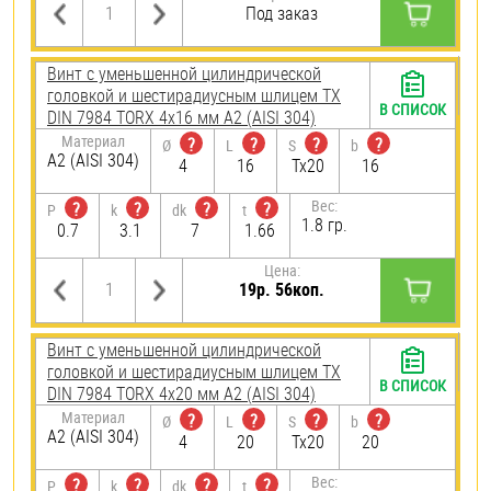
Под заказ
Винт с уменьшенной цилиндрической
головкой и шестирадиусным шлицем TX
В СПИСОК
DIN 7984 TORX 4х16 мм А2 (AISI 304)
Материал
?
?
?
?
Ø
L
S
b
А2 (AISI 304)
4
16
Tx20
16
Вес:
?
?
?
?
P
k
dk
t
1.8 гр.
0.7
3.1
7
1.66
Цена:
19р. 56коп.
Винт с уменьшенной цилиндрической
головкой и шестирадиусным шлицем TX
В СПИСОК
DIN 7984 TORX 4х20 мм А2 (AISI 304)
Материал
?
?
?
?
Ø
L
S
b
А2 (AISI 304)
4
20
Tx20
20
Вес:
?
?
?
?
P
k
dk
t