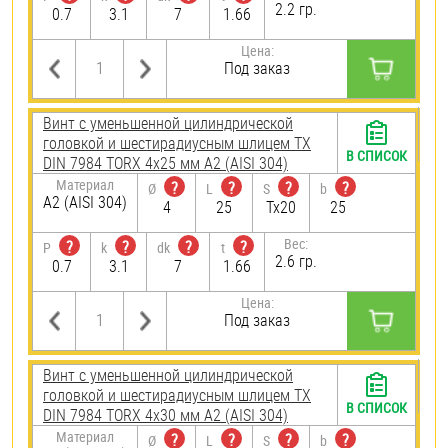
2.2 гр.
0.7
3.1
7
1.66
Цена:
Под заказ
Винт с уменьшенной цилиндрической
головкой и шестирадиусным шлицем TX
В СПИСОК
DIN 7984 TORX 4х25 мм А2 (AISI 304)
Материал
?
?
?
?
Ø
L
S
b
А2 (AISI 304)
4
25
Tx20
25
Вес:
?
?
?
?
P
k
dk
t
2.6 гр.
0.7
3.1
7
1.66
Цена:
Под заказ
Винт с уменьшенной цилиндрической
головкой и шестирадиусным шлицем TX
В СПИСОК
DIN 7984 TORX 4х30 мм А2 (AISI 304)
Материал
?
?
?
?
Ø
L
S
b