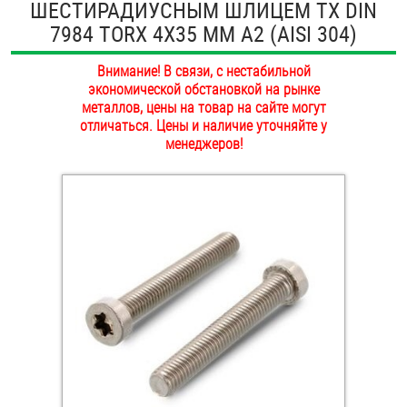
ШЕСТИРАДИУСНЫМ ШЛИЦЕМ TX DIN
ОПЛАТА И ДОСТАВКА
7984 TORX 4Х35 ММ А2 (AISI 304)
Втулки
НАШИ МАГАЗИНЫ
Внимание! В связи, с нестабильной
Гайки
экономической обстановкой на рынке
металлов, цены на товар на сайте могут
Дюбели
отличаться. Цены и наличие уточняйте у
менеджеров!
Дюймовый крепёж
Заклепки (Гайки-Заклепки)
Инструмент
Крюки, кольца с метрической резьбой
Крюки, кольца с шурупной резьбой