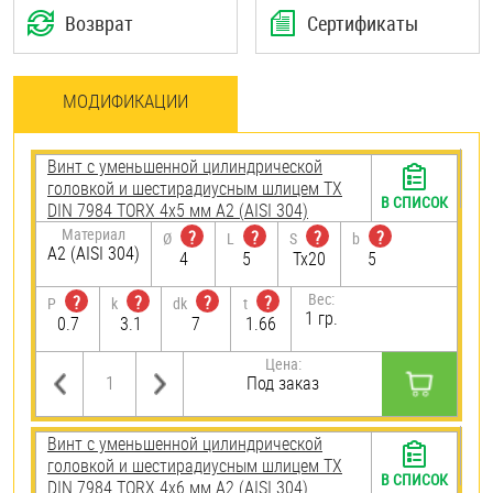
Возврат
Сертификаты
МОДИФИКАЦИИ
Винт с уменьшенной цилиндрической
головкой и шестирадиусным шлицем TX
В СПИСОК
DIN 7984 TORX 4х5 мм А2 (AISI 304)
Материал
?
?
?
?
Ø
L
S
b
А2 (AISI 304)
4
5
Tx20
5
Вес:
?
?
?
?
P
k
dk
t
1 гр.
0.7
3.1
7
1.66
Цена:
Под заказ
Винт с уменьшенной цилиндрической
головкой и шестирадиусным шлицем TX
В СПИСОК
DIN 7984 TORX 4х6 мм А2 (AISI 304)