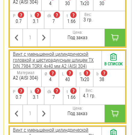
А2 (AISI 304)
4
30
Tx20
30
Вес:
?
?
?
?
P
k
dk
t
3 гр.
0.7
3.1
7
1.66
Цена:
Под заказ
Винт с уменьшенной цилиндрической
головкой и шестирадиусным шлицем TX
В СПИСОК
DIN 7984 TORX 4х40 мм А2 (AISI 304)
Материал
?
?
?
?
Ø
L
S
b
А2 (AISI 304)
4
40
Tx20
38
Вес:
?
?
?
?
P
k
dk
t
4.1 гр.
0.7
3.1
7
1.66
Цена:
Под заказ
Винт с уменьшенной цилиндрической