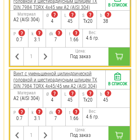
головкой и шестирадиусным шлицем TX
В СПИСОК
DIN 7984 TORX 4х45 мм А2 (AISI 304)
Материал
?
?
?
?
Ø
L
S
b
А2 (AISI 304)
4
45
Tx20
38
Вес:
?
?
?
?
P
k
dk
t
4.6 гр.
0.7
3.1
7
1.66
Цена:
Под заказ
Винт с уменьшенной цилиндрической
головкой и шестирадиусным шлицем TX
В СПИСОК
DIN 7984 TORX 4х45/45 мм А2 (AISI 304)
Материал
?
?
?
?
Ø
L
S
b
А2 (AISI 304)
4
45
Tx20
45
Вес:
?
?
?
?
P
k
dk
t
4.6 гр.
0.7
3.1
7
1.66
Цена:
Под заказ