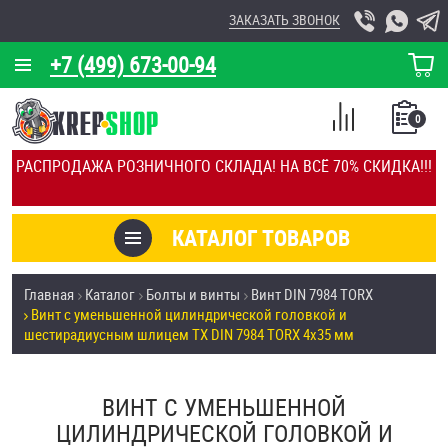
ЗАКАЗАТЬ ЗВОНОК
+7 (499) 673-00-94
КОРЗИНА
О КОМПАНИИ
0
СПИСОК
КАЛЬКУЛЯТОР
СРАВНЕНИЕ
РАСПРОДАЖА РОЗНИЧНОГО СКЛАДА! НА ВСЁ 70% СКИДКА!!!
ПОКУПОК
ОТЗЫВЫ
КАТАЛОГ ТОВАРОВ
КЛИЕНТЫ
Товары со скидкой
Главная
Каталог
Болты и винты
Винт DIN 7984 TORX
УСЛУГИ
Винт с уменьшенной цилиндрической головкой и
Анкеры
шестирадиусным шлицем TX DIN 7984 TORX 4х35 мм
СКИДКИ
Антивандальный крепёж, инструмент
ОПТ
ВИНТ С УМЕНЬШЕННОЙ
ПОКУПАТЕЛЯМ
ЦИЛИНДРИЧЕСКОЙ ГОЛОВКОЙ И
Болты и винты