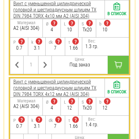
Винт с уменьшенной цилиндрической
головкой и шестирадиусным шлицем TX
В СПИСОК
DIN 7984 TORX 4х10 мм А2 (AISI 304)
Материал
?
?
?
?
Ø
L
S
b
А2 (AISI 304)
4
10
Tx20
10
Вес:
?
?
?
?
P
k
dk
t
1.3 гр.
0.7
3.1
7
1.66
Цена:
Под заказ
Винт с уменьшенной цилиндрической
головкой и шестирадиусным шлицем TX
В СПИСОК
DIN 7984 TORX 4х12 мм А2 (AISI 304)
Материал
?
?
?
?
Ø
L
S
b
А2 (AISI 304)
4
12
Tx20
12
Вес:
?
?
?
?
P
k
dk
t
1.4 гр.
0.7
3.1
7
1.66
Цена: