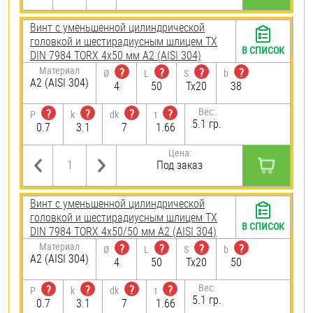
Винт с уменьшенной цилиндрической
головкой и шестирадиусным шлицем TX
В СПИСОК
DIN 7984 TORX 4х50 мм А2 (AISI 304)
Материал
?
?
?
?
Ø
L
S
b
А2 (AISI 304)
4
50
Tx20
38
Вес:
?
?
?
?
P
k
dk
t
5.1 гр.
0.7
3.1
7
1.66
Цена:
Под заказ
Винт с уменьшенной цилиндрической
головкой и шестирадиусным шлицем TX
В СПИСОК
DIN 7984 TORX 4х50/50 мм А2 (AISI 304)
Материал
?
?
?
?
Ø
L
S
b
А2 (AISI 304)
4
50
Tx20
50
Вес:
?
?
?
?
P
k
dk
t
5.1 гр.
0.7
3.1
7
1.66