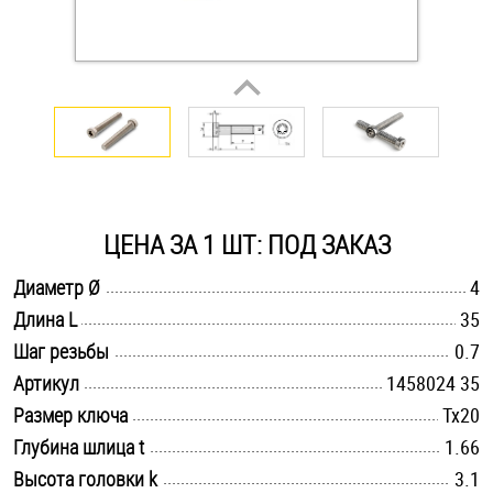
Оснастка и аксессуары для яхт
Пробки
Саморезы и шурупы
ЦЕНА ЗА 1 ШТ: ПОД ЗАКАЗ
Стопорные кольца
.............................................................................................................
Диаметр Ø
4
.............................................................................................................
Длина L
35
Такелаж
.............................................................................................................
Шаг резьбы
0.7
Хомуты
.............................................................................................................
Артикул
1458024 35
.............................................................................................................
Размер ключа
Tx20
Шайбы
.............................................................................................................
Глубина шлица t
1.66
Шпильки
.............................................................................................................
Высота головки k
3.1