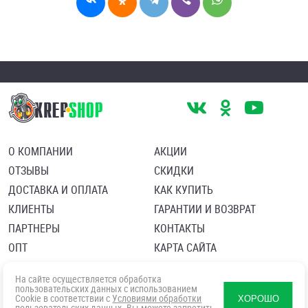
О КОМПАНИИ
АКЦИИ
ОТЗЫВЫ
СКИДКИ
ДОСТАВКА И ОПЛАТА
КАК КУПИТЬ
КЛИЕНТЫ
ГАРАНТИИ И ВОЗВРАТ
ПАРТНЕРЫ
КОНТАКТЫ
ОПТ
КАРТА САЙТА
Пользовательское соглашение
Политика в отношении обработки персональных данных
На сайте осуществляется обработка
Согласие посетителя сайта на обработку персональных данны
пользовательских данных с использованием
Cookie в соответствии с
Условиями обработки
ХОРОШО
пользовательских данных
. Вы можете запретить