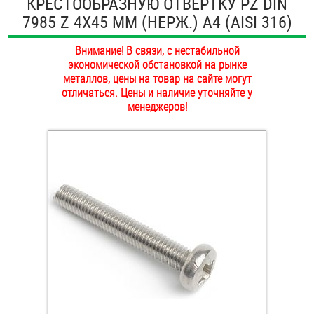
КРЕСТООБРАЗНУЮ ОТВЕРТКУ PZ DIN
ОПЛАТА И ДОСТАВКА
7985 Z 4Х45 ММ (НЕРЖ.) A4 (AISI 316)
Втулки
НАШИ МАГАЗИНЫ
Внимание! В связи, с нестабильной
Гайки
экономической обстановкой на рынке
металлов, цены на товар на сайте могут
Дюбели
отличаться. Цены и наличие уточняйте у
менеджеров!
Дюймовый крепёж
Заклепки (Гайки-Заклепки)
Инструмент
Крюки, кольца с метрической резьбой
Крюки, кольца с шурупной резьбой