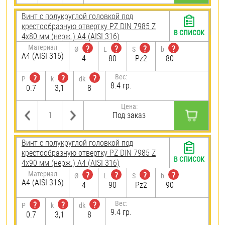
Винт с полукруглой головкой под
крестообразную отвертку PZ DIN 7985 Z
В СПИСОК
4х80 мм (нерж.) A4 (AISI 316)
Материал
?
?
?
?
Ø
L
S
b
A4 (AISI 316)
4
80
Pz2
80
Вес:
?
?
?
P
k
dk
8.4 гр.
0.7
3,1
8
Цена:
Под заказ
Винт с полукруглой головкой под
крестообразную отвертку PZ DIN 7985 Z
В СПИСОК
4х90 мм (нерж.) A4 (AISI 316)
Материал
?
?
?
?
Ø
L
S
b
A4 (AISI 316)
4
90
Pz2
90
Вес:
?
?
?
P
k
dk
9.4 гр.
0.7
3,1
8