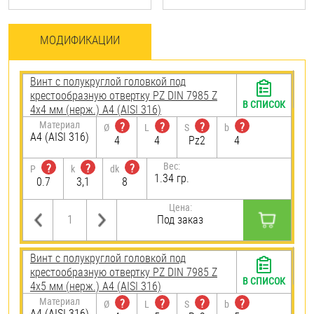
МОДИФИКАЦИИ
Винт с полукруглой головкой под
крестообразную отвертку PZ DIN 7985 Z
В СПИСОК
4х4 мм (нерж.) A4 (AISI 316)
Материал
?
?
?
?
Ø
L
S
b
A4 (AISI 316)
4
4
Pz2
4
Вес:
?
?
?
P
k
dk
1.34 гр.
0.7
3,1
8
Цена:
Под заказ
Винт с полукруглой головкой под
крестообразную отвертку PZ DIN 7985 Z
В СПИСОК
4х5 мм (нерж.) A4 (AISI 316)
Материал
?
?
?
?
Ø
L
S
b
A4 (AISI 316)