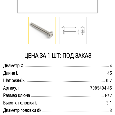
Оснастка и аксессуары для яхт
Пробки
Саморезы и шурупы
ЦЕНА ЗА 1 ШТ: ПОД ЗАКАЗ
Стопорные кольца
.............................................................................................................
Диаметр Ø
4
.............................................................................................................
Длина L
45
Такелаж
.............................................................................................................
Шаг резьбы
0.7
Хомуты
.............................................................................................................
Артикул
7985404 45
.............................................................................................................
Размер ключа
Pz2
Шайбы
.............................................................................................................
Высота головки k
3,1
.............................................................................................................
Диаметр головки dk
Шпильки
8