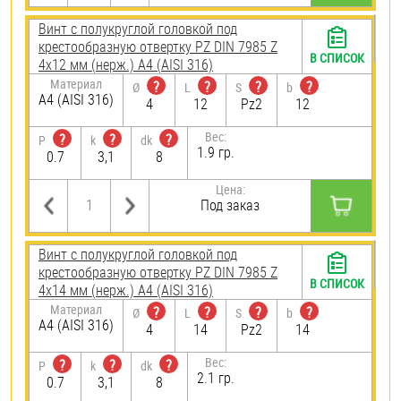
Винт с полукруглой головкой под
крестообразную отвертку PZ DIN 7985 Z
В СПИСОК
4х12 мм (нерж.) A4 (AISI 316)
Материал
?
?
?
?
Ø
L
S
b
A4 (AISI 316)
4
12
Pz2
12
Вес:
?
?
?
P
k
dk
1.9 гр.
0.7
3,1
8
Цена:
Под заказ
Винт с полукруглой головкой под
крестообразную отвертку PZ DIN 7985 Z
В СПИСОК
4х14 мм (нерж.) A4 (AISI 316)
Материал
?
?
?
?
Ø
L
S
b
A4 (AISI 316)
4
14
Pz2
14
Вес:
?
?
?
P
k
dk
2.1 гр.
0.7
3,1
8