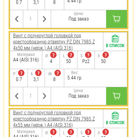
4.44 гр.
0.7
3,1
8
Цена:
Под заказ
Винт с полукруглой головкой под
крестообразную отвертку PZ DIN 7985 Z
В СПИСОК
4х50 мм (нерж.) A4 (AISI 316)
Материал
?
?
?
?
Ø
L
S
b
A4 (AISI 316)
4
50
Pz2
50
Вес:
?
?
?
P
k
dk
5.44 гр.
0.7
3,1
8
Цена:
Под заказ
Винт с полукруглой головкой под
крестообразную отвертку PZ DIN 7985 Z
В СПИСОК
4х55 мм (нерж.) A4 (AISI 316)
Материал
?
?
?
?
Ø
L
S
b
A4 (AISI 316)