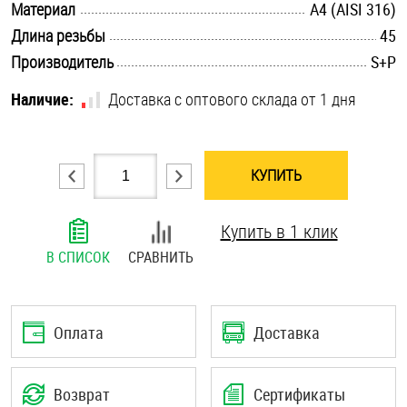
.............................................................................................................
Материал
A4 (AISI 316)
Шплинты
.............................................................................................................
Длина резьбы
45
.............................................................................................................
Производитель
S+P
Штифты и пальцы
Наличие:
Доставка с оптового склада от 1 дня
КУПИТЬ
Купить в 1 клик
В СПИСОК
СРАВНИТЬ
Оплата
Доставка
Возврат
Сертификаты