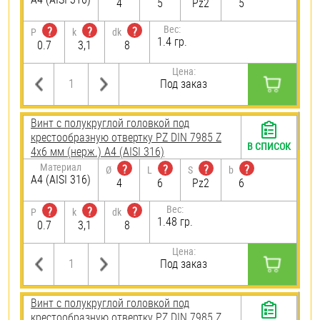
4
5
Pz2
5
Вес:
?
?
?
P
k
dk
1.4 гр.
0.7
3,1
8
Цена:
Под заказ
Винт с полукруглой головкой под
крестообразную отвертку PZ DIN 7985 Z
В СПИСОК
4х6 мм (нерж.) A4 (AISI 316)
Материал
?
?
?
?
Ø
L
S
b
A4 (AISI 316)
4
6
Pz2
6
Вес:
?
?
?
P
k
dk
1.48 гр.
0.7
3,1
8
Цена:
Под заказ
Винт с полукруглой головкой под
крестообразную отвертку PZ DIN 7985 Z