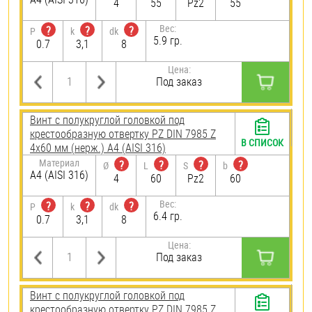
4
55
Pz2
55
Вес:
?
?
?
P
k
dk
5.9 гр.
0.7
3,1
8
Цена:
Под заказ
Винт с полукруглой головкой под
крестообразную отвертку PZ DIN 7985 Z
В СПИСОК
4х60 мм (нерж.) A4 (AISI 316)
Материал
?
?
?
?
Ø
L
S
b
A4 (AISI 316)
4
60
Pz2
60
Вес:
?
?
?
P
k
dk
6.4 гр.
0.7
3,1
8
Цена:
Под заказ
Винт с полукруглой головкой под
крестообразную отвертку PZ DIN 7985 Z