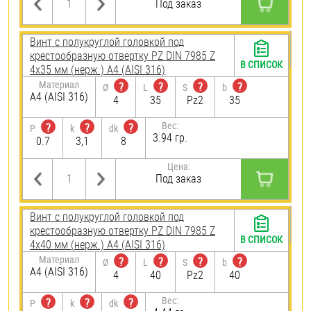
Под заказ
Винт с полукруглой головкой под
крестообразную отвертку PZ DIN 7985 Z
В СПИСОК
4х35 мм (нерж.) A4 (AISI 316)
Материал
?
?
?
?
Ø
L
S
b
A4 (AISI 316)
4
35
Pz2
35
Вес:
?
?
?
P
k
dk
3.94 гр.
0.7
3,1
8
Цена:
Под заказ
Винт с полукруглой головкой под
крестообразную отвертку PZ DIN 7985 Z
В СПИСОК
4х40 мм (нерж.) A4 (AISI 316)
Материал
?
?
?
?
Ø
L
S
b
A4 (AISI 316)
4
40
Pz2
40
Вес:
?
?
?
P
k
dk