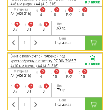
В СПИСОК
4х8 мм (нерж.) A4 (AISI 316)
Материал
?
?
?
?
Ø
L
S
b
A4 (AISI 316)
4
8
Pz2
8
Вес:
?
?
?
P
k
dk
1.63 гр.
0.7
3,1
8
Цена:
Под заказ
Винт с полукруглой головкой под
крестообразную отвертку PZ DIN 7985 Z
В СПИСОК
4х10 мм (нерж.) A4 (AISI 316)
Материал
?
?
?
?
Ø
L
S
b
A4 (AISI 316)
4
10
Pz2
10
Вес:
?
?
?
P
k
dk
1.79 гр.
0.7
3,1
8
Цена:
Под заказ