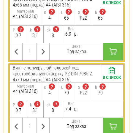
В СПИСОК
4х65 мм (нерж.) A4 (AISI 316)
Материал
?
?
?
?
Ø
L
S
b
A4 (AISI 316)
4
65
Pz2
65
Вес:
?
?
?
P
k
dk
6.9 гр.
0.7
3,1
8
Цена:
Под заказ
Винт с полукруглой головкой под
крестообразную отвертку PZ DIN 7985 Z
В СПИСОК
4х70 мм (нерж.) A4 (AISI 316)
Материал
?
?
?
?
Ø
L
S
b
A4 (AISI 316)
4
70
Pz2
70
Вес:
?
?
?
P
k
dk
7.4 гр.
0.7
3,1
8
Цена:
Под заказ