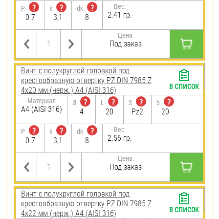
Вес:
?
?
?
P
k
dk
2.41 гр.
0.7
3,1
8
Цена:
Под заказ
Винт с полукруглой головкой под
крестообразную отвертку PZ DIN 7985 Z
В СПИСОК
4х20 мм (нерж.) A4 (AISI 316)
Материал
?
?
?
?
Ø
L
S
b
A4 (AISI 316)
4
20
Pz2
20
Вес:
?
?
?
P
k
dk
2.56 гр.
0.7
3,1
8
Цена:
Под заказ
Винт с полукруглой головкой под
крестообразную отвертку PZ DIN 7985 Z
В СПИСОК
4х22 мм (нерж.) A4 (AISI 316)