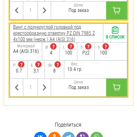
Цена:
Под заказ
Винт с полукруглой головкой под
крестообразную отвертку PZ DIN 7985 Z
В СПИСОК
4х100 мм (нерж.) A4 (AISI 316)
Материал
?
?
?
?
Ø
L
S
b
A4 (AISI 316)
4
100
Pz2
100
Вес:
?
?
?
P
k
dk
10.4 гр.
0.7
3,1
8
Цена:
Под заказ
Поделиться: