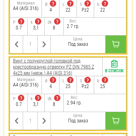
Материал
?
?
?
?
Ø
L
S
b
A4 (AISI 316)
4
22
Pz2
22
Вес:
?
?
?
P
k
dk
2.7 гр.
0.7
3,1
8
Цена:
Под заказ
Винт с полукруглой головкой под
крестообразную отвертку PZ DIN 7985 Z
В СПИСОК
4х25 мм (нерж.) A4 (AISI 316)
Материал
?
?
?
?
Ø
L
S
b
A4 (AISI 316)
4
25
Pz2
25
Вес:
?
?
?
P
k
dk
2.94 гр.
0.7
3,1
8
Цена:
Под заказ