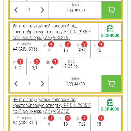
Цена:
Под заказ
Винт с полукруглой головкой под
крестообразную отвертку PZ DIN 7985 Z
В СПИСОК
4х16 мм (нерж.) A4 (AISI 316)
Материал
?
?
?
?
Ø
L
S
b
A4 (AISI 316)
4
16
Pz2
16
Вес:
?
?
?
P
k
dk
2.25 гр.
0.7
3,1
8
Цена:
Под заказ
Винт с полукруглой головкой под
крестообразную отвертку PZ DIN 7985 Z
В СПИСОК
4х18 мм (нерж.) A4 (AISI 316)
Материал
?
?
?
?
Ø
L
S
b
A4 (AISI 316)
4
18
Pz2
18