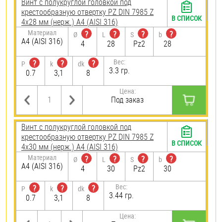
Винт с полукруглой головкой под
крестообразную отвертку PZ DIN 7985 Z
В СПИСОК
4х28 мм (нерж.) A4 (AISI 316)
Материал
?
?
?
?
Ø
L
S
b
A4 (AISI 316)
4
28
Pz2
28
Вес:
?
?
?
P
k
dk
3.3 гр.
0.7
3,1
8
Цена:
Под заказ
Винт с полукруглой головкой под
крестообразную отвертку PZ DIN 7985 Z
В СПИСОК
4х30 мм (нерж.) A4 (AISI 316)
Материал
?
?
?
?
Ø
L
S
b
A4 (AISI 316)
4
30
Pz2
30
Вес:
?
?
?
P
k
dk
3.44 гр.
0.7
3,1
8
Цена: