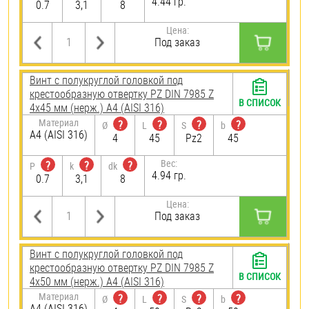
4.44 гр.
0.7
3,1
8
Цена:
Под заказ
Винт с полукруглой головкой под
крестообразную отвертку PZ DIN 7985 Z
В СПИСОК
4х45 мм (нерж.) A4 (AISI 316)
Материал
?
?
?
?
Ø
L
S
b
A4 (AISI 316)
4
45
Pz2
45
Вес:
?
?
?
P
k
dk
4.94 гр.
0.7
3,1
8
Цена:
Под заказ
Винт с полукруглой головкой под
крестообразную отвертку PZ DIN 7985 Z
В СПИСОК
4х50 мм (нерж.) A4 (AISI 316)
Материал
?
?
?
?
Ø
L
S
b
A4 (AISI 316)