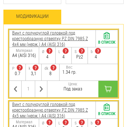
МОДИФИКАЦИИ
Винт с полукруглой головкой под
крестообразную отвертку PZ DIN 7985 Z
В СПИСОК
4х4 мм (нерж.) A4 (AISI 316)
Материал
?
?
?
?
Ø
L
S
b
A4 (AISI 316)
4
4
Pz2
4
Вес:
?
?
?
P
k
dk
1.34 гр.
0.7
3,1
8
Цена:
Под заказ
Винт с полукруглой головкой под
крестообразную отвертку PZ DIN 7985 Z
В СПИСОК
4х5 мм (нерж.) A4 (AISI 316)
Материал
?
?
?
?
Ø
L
S
b
A4 (AISI 316)