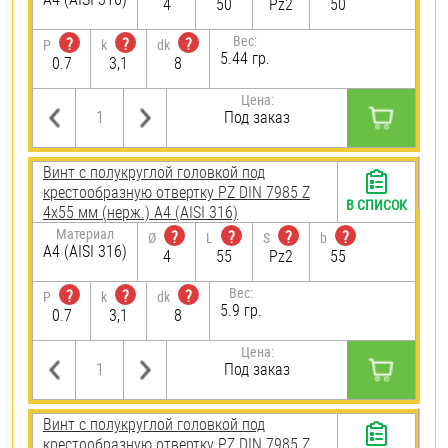
4
50
Pz2
50
Вес:
?
?
?
P
k
dk
5.44 гр.
0.7
3,1
8
Цена:
Под заказ
Винт с полукруглой головкой под
крестообразную отвертку PZ DIN 7985 Z
В СПИСОК
4х55 мм (нерж.) A4 (AISI 316)
Материал
?
?
?
?
Ø
L
S
b
A4 (AISI 316)
4
55
Pz2
55
Вес:
?
?
?
P
k
dk
5.9 гр.
0.7
3,1
8
Цена:
Под заказ
Винт с полукруглой головкой под
крестообразную отвертку PZ DIN 7985 Z