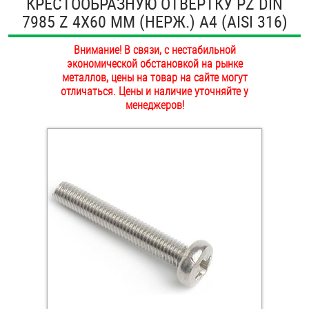
КРЕСТООБРАЗНУЮ ОТВЕРТКУ PZ DIN
ОПЛАТА И ДОСТАВКА
7985 Z 4Х60 ММ (НЕРЖ.) A4 (AISI 316)
Втулки
НАШИ МАГАЗИНЫ
Внимание! В связи, с нестабильной
Гайки
экономической обстановкой на рынке
металлов, цены на товар на сайте могут
Дюбели
отличаться. Цены и наличие уточняйте у
менеджеров!
Дюймовый крепёж
Заклепки (Гайки-Заклепки)
Инструмент
Крюки, кольца с метрической резьбой
Крюки, кольца с шурупной резьбой