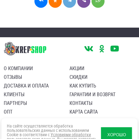
О КОМПАНИИ
АКЦИИ
ОТЗЫВЫ
СКИДКИ
ДОСТАВКА И ОПЛАТА
КАК КУПИТЬ
КЛИЕНТЫ
ГАРАНТИИ И ВОЗВРАТ
ПАРТНЕРЫ
КОНТАКТЫ
ОПТ
КАРТА САЙТА
Пользовательское соглашение
Политика в отношении обработки персональных данных
На сайте осуществляется обработка
Согласие посетителя сайта на обработку персональных данны
пользовательских данных с использованием
Cookie в соответствии с
Условиями обработки
ХОРОШО
пользовательских данных
. Вы можете запретить