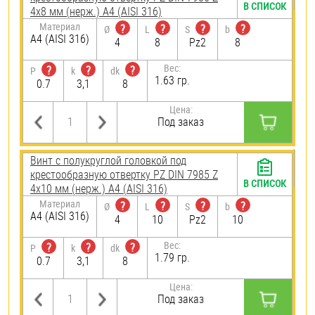
В СПИСОК
4х8 мм (нерж.) A4 (AISI 316)
Материал
?
?
?
?
Ø
L
S
b
A4 (AISI 316)
4
8
Pz2
8
Вес:
?
?
?
P
k
dk
1.63 гр.
0.7
3,1
8
Цена:
Под заказ
Винт с полукруглой головкой под
крестообразную отвертку PZ DIN 7985 Z
В СПИСОК
4х10 мм (нерж.) A4 (AISI 316)
Материал
?
?
?
?
Ø
L
S
b
A4 (AISI 316)
4
10
Pz2
10
Вес:
?
?
?
P
k
dk
1.79 гр.
0.7
3,1
8
Цена:
Под заказ