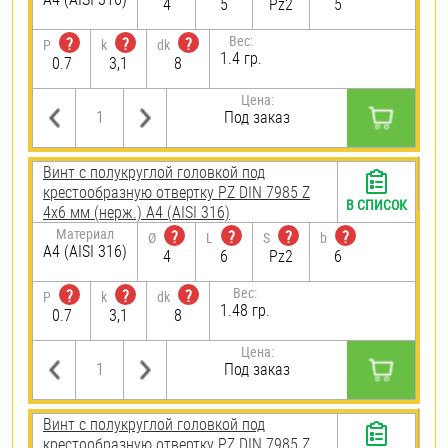
4
5
Pz2
5
Вес:
?
?
?
P
k
dk
1.4 гр.
0.7
3,1
8
Цена:
Под заказ
Винт с полукруглой головкой под
крестообразную отвертку PZ DIN 7985 Z
В СПИСОК
4х6 мм (нерж.) A4 (AISI 316)
Материал
?
?
?
?
Ø
L
S
b
A4 (AISI 316)
4
6
Pz2
6
Вес:
?
?
?
P
k
dk
1.48 гр.
0.7
3,1
8
Цена:
Под заказ
Винт с полукруглой головкой под
крестообразную отвертку PZ DIN 7985 Z