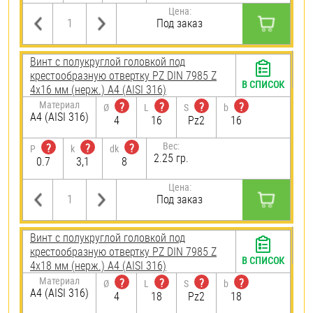
Цена:
Под заказ
Винт с полукруглой головкой под
крестообразную отвертку PZ DIN 7985 Z
В СПИСОК
4х16 мм (нерж.) A4 (AISI 316)
Материал
?
?
?
?
Ø
L
S
b
A4 (AISI 316)
4
16
Pz2
16
Вес:
?
?
?
P
k
dk
2.25 гр.
0.7
3,1
8
Цена:
Под заказ
Винт с полукруглой головкой под
крестообразную отвертку PZ DIN 7985 Z
В СПИСОК
4х18 мм (нерж.) A4 (AISI 316)
Материал
?
?
?
?
Ø
L
S
b
A4 (AISI 316)
4
18
Pz2
18