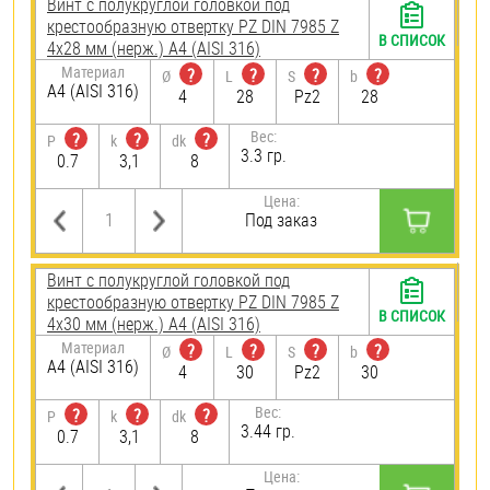
Винт с полукруглой головкой под
крестообразную отвертку PZ DIN 7985 Z
В СПИСОК
4х28 мм (нерж.) A4 (AISI 316)
Материал
?
?
?
?
Ø
L
S
b
A4 (AISI 316)
4
28
Pz2
28
Вес:
?
?
?
P
k
dk
3.3 гр.
0.7
3,1
8
Цена:
Под заказ
Винт с полукруглой головкой под
крестообразную отвертку PZ DIN 7985 Z
В СПИСОК
4х30 мм (нерж.) A4 (AISI 316)
Материал
?
?
?
?
Ø
L
S
b
A4 (AISI 316)
4
30
Pz2
30
Вес:
?
?
?
P
k
dk
3.44 гр.
0.7
3,1
8
Цена: