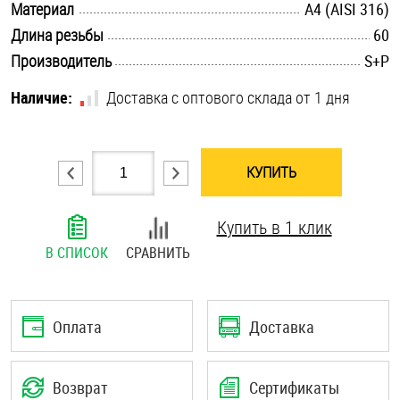
.............................................................................................................
Материал
A4 (AISI 316)
Шплинты
.............................................................................................................
Длина резьбы
60
.............................................................................................................
Производитель
S+P
Штифты и пальцы
Наличие:
Доставка с оптового склада от 1 дня
КУПИТЬ
Купить в 1 клик
В СПИСОК
СРАВНИТЬ
Оплата
Доставка
Возврат
Сертификаты