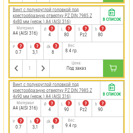
Винт с полукруглой головкой под
крестообразную отвертку PZ DIN 7985 Z
В СПИСОК
4х80 мм (нерж.) A4 (AISI 316)
Материал
?
?
?
?
Ø
L
S
b
A4 (AISI 316)
4
80
Pz2
80
Вес:
?
?
?
P
k
dk
8.4 гр.
0.7
3,1
8
Цена:
Под заказ
Винт с полукруглой головкой под
крестообразную отвертку PZ DIN 7985 Z
В СПИСОК
4х90 мм (нерж.) A4 (AISI 316)
Материал
?
?
?
?
Ø
L
S
b
A4 (AISI 316)
4
90
Pz2
90
Вес:
?
?
?
P
k
dk
9.4 гр.
0.7
3,1
8