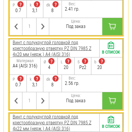
Вес:
?
?
?
P
k
dk
2.41 гр.
0.7
3,1
8
Цена:
Под заказ
Винт с полукруглой головкой под
крестообразную отвертку PZ DIN 7985 Z
В СПИСОК
4х20 мм (нерж.) A4 (AISI 316)
Материал
?
?
?
?
Ø
L
S
b
A4 (AISI 316)
4
20
Pz2
20
Вес:
?
?
?
P
k
dk
2.56 гр.
0.7
3,1
8
Цена:
Под заказ
Винт с полукруглой головкой под
крестообразную отвертку PZ DIN 7985 Z
В СПИСОК
4х22 мм (нерж.) A4 (AISI 316)