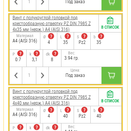
Под заказ
Винт с полукруглой головкой под
крестообразную отвертку PZ DIN 7985 Z
В СПИСОК
4х35 мм (нерж.) A4 (AISI 316)
Материал
?
?
?
?
Ø
L
S
b
A4 (AISI 316)
4
35
Pz2
35
Вес:
?
?
?
P
k
dk
3.94 гр.
0.7
3,1
8
Цена:
Под заказ
Винт с полукруглой головкой под
крестообразную отвертку PZ DIN 7985 Z
В СПИСОК
4х40 мм (нерж.) A4 (AISI 316)
Материал
?
?
?
?
Ø
L
S
b
A4 (AISI 316)
4
40
Pz2
40
Вес:
?
?
?
P
k
dk