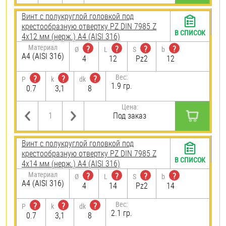
Винт с полукруглой головкой под
крестообразную отвертку PZ DIN 7985 Z
В СПИСОК
4х12 мм (нерж.) A4 (AISI 316)
Материал
?
?
?
?
Ø
L
S
b
A4 (AISI 316)
4
12
Pz2
12
Вес:
?
?
?
P
k
dk
1.9 гр.
0.7
3,1
8
Цена:
Под заказ
Винт с полукруглой головкой под
крестообразную отвертку PZ DIN 7985 Z
В СПИСОК
4х14 мм (нерж.) A4 (AISI 316)
Материал
?
?
?
?
Ø
L
S
b
A4 (AISI 316)
4
14
Pz2
14
Вес:
?
?
?
P
k
dk
2.1 гр.
0.7
3,1
8