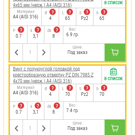
В СПИСОК
4х65 мм (нерж.) A4 (AISI 316)
Материал
?
?
?
?
Ø
L
S
b
A4 (AISI 316)
4
65
Pz2
65
Вес:
?
?
?
P
k
dk
6.9 гр.
0.7
3,1
8
Цена:
Под заказ
Винт с полукруглой головкой под
крестообразную отвертку PZ DIN 7985 Z
В СПИСОК
4х70 мм (нерж.) A4 (AISI 316)
Материал
?
?
?
?
Ø
L
S
b
A4 (AISI 316)
4
70
Pz2
70
Вес:
?
?
?
P
k
dk
7.4 гр.
0.7
3,1
8
Цена:
Под заказ