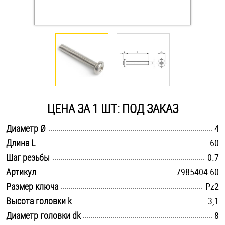
Оснастка и аксессуары для яхт
Пробки
Саморезы и шурупы
ЦЕНА ЗА 1 ШТ: ПОД ЗАКАЗ
Стопорные кольца
.............................................................................................................
Диаметр Ø
4
.............................................................................................................
Длина L
60
Такелаж
.............................................................................................................
Шаг резьбы
0.7
Хомуты
.............................................................................................................
Артикул
7985404 60
.............................................................................................................
Размер ключа
Pz2
Шайбы
.............................................................................................................
Высота головки k
3,1
.............................................................................................................
Диаметр головки dk
Шпильки
8