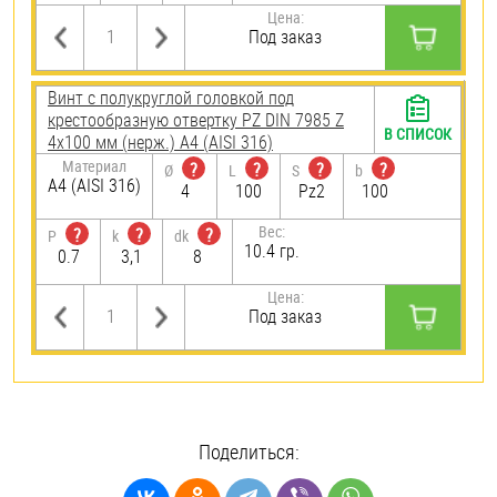
Цена:
Под заказ
Винт с полукруглой головкой под
крестообразную отвертку PZ DIN 7985 Z
В СПИСОК
4х100 мм (нерж.) A4 (AISI 316)
Материал
?
?
?
?
Ø
L
S
b
A4 (AISI 316)
4
100
Pz2
100
Вес:
?
?
?
P
k
dk
10.4 гр.
0.7
3,1
8
Цена:
Под заказ
Поделиться: