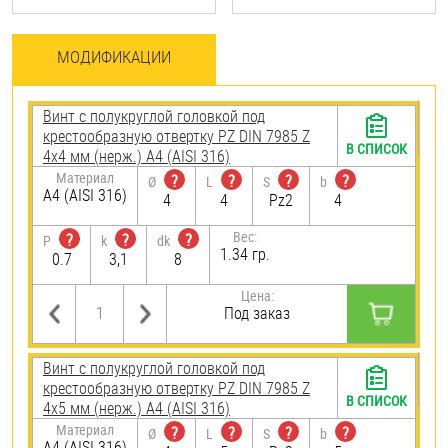
МОДИФИКАЦИИ
Винт с полукруглой головкой под
крестообразную отвертку PZ DIN 7985 Z
В СПИСОК
4х4 мм (нерж.) A4 (AISI 316)
Материал
?
?
?
?
Ø
L
S
b
A4 (AISI 316)
4
4
Pz2
4
Вес:
?
?
?
P
k
dk
1.34 гр.
0.7
3,1
8
Цена:
Под заказ
Винт с полукруглой головкой под
крестообразную отвертку PZ DIN 7985 Z
В СПИСОК
4х5 мм (нерж.) A4 (AISI 316)
Материал
?
?
?
?
Ø
L
S
b
A4 (AISI 316)