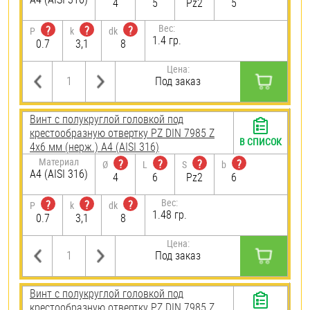
4
5
Pz2
5
Вес:
?
?
?
P
k
dk
1.4 гр.
0.7
3,1
8
Цена:
Под заказ
Винт с полукруглой головкой под
крестообразную отвертку PZ DIN 7985 Z
В СПИСОК
4х6 мм (нерж.) A4 (AISI 316)
Материал
?
?
?
?
Ø
L
S
b
A4 (AISI 316)
4
6
Pz2
6
Вес:
?
?
?
P
k
dk
1.48 гр.
0.7
3,1
8
Цена:
Под заказ
Винт с полукруглой головкой под
крестообразную отвертку PZ DIN 7985 Z