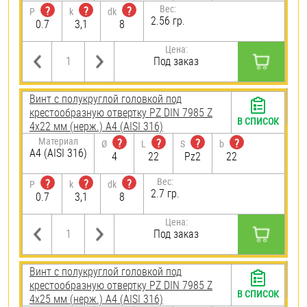
Вес:
?
?
?
P
k
dk
2.56 гр.
0.7
3,1
8
Цена:
Под заказ
Винт с полукруглой головкой под
крестообразную отвертку PZ DIN 7985 Z
В СПИСОК
4х22 мм (нерж.) A4 (AISI 316)
Материал
?
?
?
?
Ø
L
S
b
A4 (AISI 316)
4
22
Pz2
22
Вес:
?
?
?
P
k
dk
2.7 гр.
0.7
3,1
8
Цена:
Под заказ
Винт с полукруглой головкой под
крестообразную отвертку PZ DIN 7985 Z
В СПИСОК
4х25 мм (нерж.) A4 (AISI 316)