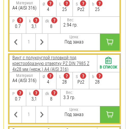
Материал
?
?
?
?
Ø
L
S
b
A4 (AISI 316)
4
25
Pz2
25
Вес:
?
?
?
P
k
dk
2.94 гр.
0.7
3,1
8
Цена:
Под заказ
Винт с полукруглой головкой под
крестообразную отвертку PZ DIN 7985 Z
В СПИСОК
4х28 мм (нерж.) A4 (AISI 316)
Материал
?
?
?
?
Ø
L
S
b
A4 (AISI 316)
4
28
Pz2
28
Вес:
?
?
?
P
k
dk
3.3 гр.
0.7
3,1
8
Цена:
Под заказ