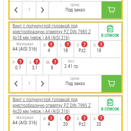
Цена:
Под заказ
Винт с полукруглой головкой под
крестообразную отвертку PZ DIN 7985 Z
В СПИСОК
4х18 мм (нерж.) A4 (AISI 316)
Материал
?
?
?
?
Ø
L
S
b
A4 (AISI 316)
4
18
Pz2
18
Вес:
?
?
?
P
k
dk
2.41 гр.
0.7
3,1
8
Цена:
Под заказ
Винт с полукруглой головкой под
крестообразную отвертку PZ DIN 7985 Z
В СПИСОК
4х20 мм (нерж.) A4 (AISI 316)
Материал
?
?
?
?
Ø
L
S
b
A4 (AISI 316)
4
20
Pz2
20