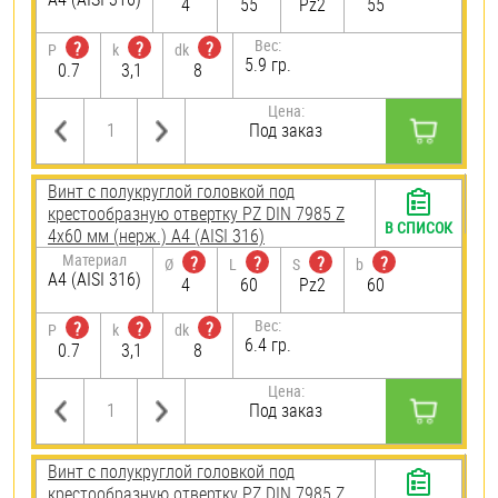
4
55
Pz2
55
Вес:
?
?
?
P
k
dk
5.9 гр.
0.7
3,1
8
Цена:
Под заказ
Винт с полукруглой головкой под
крестообразную отвертку PZ DIN 7985 Z
В СПИСОК
4х60 мм (нерж.) A4 (AISI 316)
Материал
?
?
?
?
Ø
L
S
b
A4 (AISI 316)
4
60
Pz2
60
Вес:
?
?
?
P
k
dk
6.4 гр.
0.7
3,1
8
Цена:
Под заказ
Винт с полукруглой головкой под
крестообразную отвертку PZ DIN 7985 Z