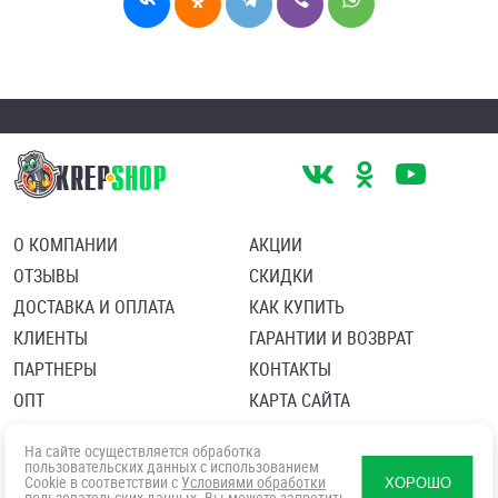
О КОМПАНИИ
АКЦИИ
ОТЗЫВЫ
СКИДКИ
ДОСТАВКА И ОПЛАТА
КАК КУПИТЬ
КЛИЕНТЫ
ГАРАНТИИ И ВОЗВРАТ
ПАРТНЕРЫ
КОНТАКТЫ
ОПТ
КАРТА САЙТА
Пользовательское соглашение
Политика в отношении обработки персональных данных
На сайте осуществляется обработка
Согласие посетителя сайта на обработку персональных данны
пользовательских данных с использованием
Cookie в соответствии с
Условиями обработки
ХОРОШО
пользовательских данных
. Вы можете запретить