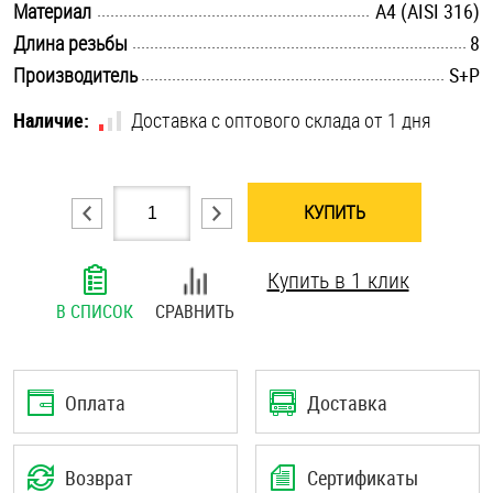
.............................................................................................................
Материал
A4 (AISI 316)
Шплинты
.............................................................................................................
Длина резьбы
8
.............................................................................................................
Производитель
S+P
Штифты и пальцы
Наличие:
Доставка с оптового склада от 1 дня
КУПИТЬ
Купить в 1 клик
В СПИСОК
СРАВНИТЬ
Оплата
Доставка
Возврат
Сертификаты