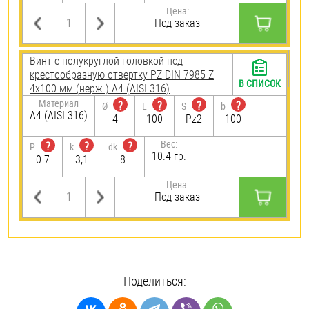
Цена:
Под заказ
Винт с полукруглой головкой под
крестообразную отвертку PZ DIN 7985 Z
В СПИСОК
4х100 мм (нерж.) A4 (AISI 316)
Материал
?
?
?
?
Ø
L
S
b
A4 (AISI 316)
4
100
Pz2
100
Вес:
?
?
?
P
k
dk
10.4 гр.
0.7
3,1
8
Цена:
Под заказ
Поделиться: