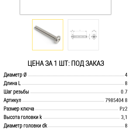
Оснастка и аксессуары для яхт
Пробки
Саморезы и шурупы
ЦЕНА ЗА 1 ШТ: ПОД ЗАКАЗ
Стопорные кольца
.............................................................................................................
Диаметр Ø
4
.............................................................................................................
Длина L
8
Такелаж
.............................................................................................................
Шаг резьбы
0.7
Хомуты
.............................................................................................................
Артикул
7985404 8
.............................................................................................................
Размер ключа
Pz2
Шайбы
.............................................................................................................
Высота головки k
3,1
.............................................................................................................
Диаметр головки dk
Шпильки
8