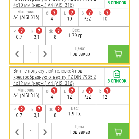
В СПИСОК
4х10 мм (нерж.) A4 (AISI 316)
Материал
?
?
?
?
Ø
L
S
b
A4 (AISI 316)
4
10
Pz2
10
Вес:
?
?
?
P
k
dk
1.79 гр.
0.7
3,1
8
Цена:
Под заказ
Винт с полукруглой головкой под
крестообразную отвертку PZ DIN 7985 Z
В СПИСОК
4х12 мм (нерж.) A4 (AISI 316)
Материал
?
?
?
?
Ø
L
S
b
A4 (AISI 316)
4
12
Pz2
12
Вес:
?
?
?
P
k
dk
1.9 гр.
0.7
3,1
8
Цена:
Под заказ