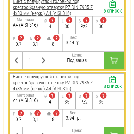
Винт с полукруглой головкой под
крестообразную отвертку PZ DIN 7985 Z
В СПИСОК
4х30 мм (нерж.) A4 (AISI 316)
Материал
?
?
?
?
Ø
L
S
b
A4 (AISI 316)
4
30
Pz2
30
Вес:
?
?
?
P
k
dk
3.44 гр.
0.7
3,1
8
Цена:
Под заказ
Винт с полукруглой головкой под
крестообразную отвертку PZ DIN 7985 Z
В СПИСОК
4х35 мм (нерж.) A4 (AISI 316)
Материал
?
?
?
?
Ø
L
S
b
A4 (AISI 316)
4
35
Pz2
35
Вес:
?
?
?
P
k
dk
3.94 гр.
0.7
3,1
8
Цена: