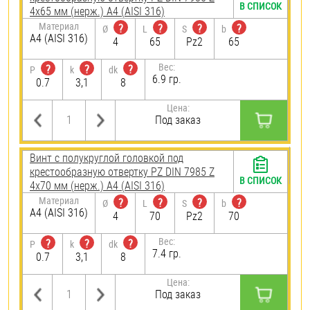
В СПИСОК
4х65 мм (нерж.) A4 (AISI 316)
Материал
?
?
?
?
Ø
L
S
b
A4 (AISI 316)
4
65
Pz2
65
Вес:
?
?
?
P
k
dk
6.9 гр.
0.7
3,1
8
Цена:
Под заказ
Винт с полукруглой головкой под
крестообразную отвертку PZ DIN 7985 Z
В СПИСОК
4х70 мм (нерж.) A4 (AISI 316)
Материал
?
?
?
?
Ø
L
S
b
A4 (AISI 316)
4
70
Pz2
70
Вес:
?
?
?
P
k
dk
7.4 гр.
0.7
3,1
8
Цена:
Под заказ