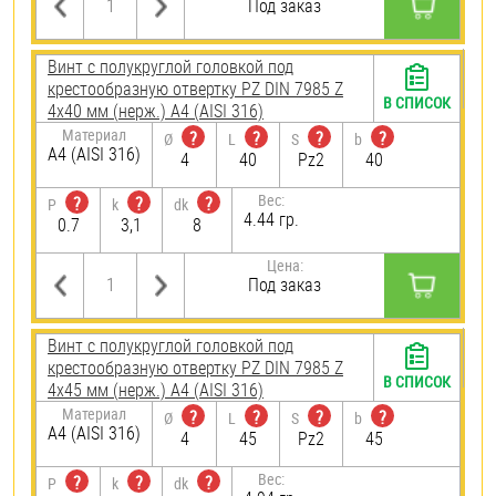
Под заказ
Винт с полукруглой головкой под
крестообразную отвертку PZ DIN 7985 Z
В СПИСОК
4х40 мм (нерж.) A4 (AISI 316)
Материал
?
?
?
?
Ø
L
S
b
A4 (AISI 316)
4
40
Pz2
40
Вес:
?
?
?
P
k
dk
4.44 гр.
0.7
3,1
8
Цена:
Под заказ
Винт с полукруглой головкой под
крестообразную отвертку PZ DIN 7985 Z
В СПИСОК
4х45 мм (нерж.) A4 (AISI 316)
Материал
?
?
?
?
Ø
L
S
b
A4 (AISI 316)
4
45
Pz2
45
Вес:
?
?
?
P
k
dk