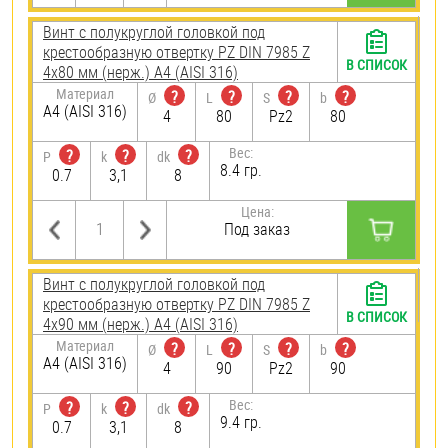
Винт с полукруглой головкой под
крестообразную отвертку PZ DIN 7985 Z
В СПИСОК
4х80 мм (нерж.) A4 (AISI 316)
Материал
?
?
?
?
Ø
L
S
b
A4 (AISI 316)
4
80
Pz2
80
Вес:
?
?
?
P
k
dk
8.4 гр.
0.7
3,1
8
Цена:
Под заказ
Винт с полукруглой головкой под
крестообразную отвертку PZ DIN 7985 Z
В СПИСОК
4х90 мм (нерж.) A4 (AISI 316)
Материал
?
?
?
?
Ø
L
S
b
A4 (AISI 316)
4
90
Pz2
90
Вес:
?
?
?
P
k
dk
9.4 гр.
0.7
3,1
8