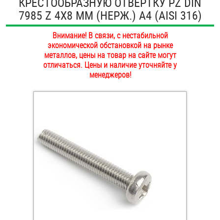
КРЕСТООБРАЗНУЮ ОТВЕРТКУ PZ DIN
ОПЛАТА И ДОСТАВКА
7985 Z 4Х8 ММ (НЕРЖ.) A4 (AISI 316)
Втулки
НАШИ МАГАЗИНЫ
Внимание! В связи, с нестабильной
Гайки
экономической обстановкой на рынке
металлов, цены на товар на сайте могут
Дюбели
отличаться. Цены и наличие уточняйте у
менеджеров!
Дюймовый крепёж
Заклепки (Гайки-Заклепки)
Инструмент
Крюки, кольца с метрической резьбой
Крюки, кольца с шурупной резьбой