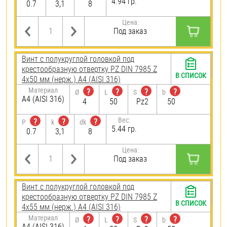
4.94 гр.
0.7
3,1
8
Цена:
Под заказ
Винт с полукруглой головкой под
крестообразную отвертку PZ DIN 7985 Z
В СПИСОК
4х50 мм (нерж.) A4 (AISI 316)
Материал
?
?
?
?
Ø
L
S
b
A4 (AISI 316)
4
50
Pz2
50
Вес:
?
?
?
P
k
dk
5.44 гр.
0.7
3,1
8
Цена:
Под заказ
Винт с полукруглой головкой под
крестообразную отвертку PZ DIN 7985 Z
В СПИСОК
4х55 мм (нерж.) A4 (AISI 316)
Материал
?
?
?
?
Ø
L
S
b
A4 (AISI 316)