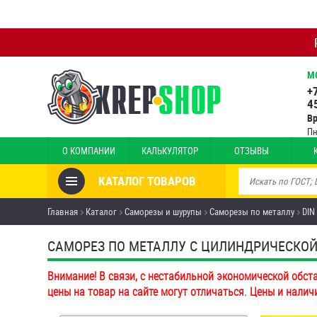
М
+
4
В
Пн
О КОМПАНИИ
КАЛЬКУЛЯТОР
ОТЗЫВЫ
КАТАЛОГ ТОВАРОВ
Товары со скидкой
Главная
Каталог
Саморезы и шурупы
Саморезы по металлу
DIN
Анкеры
САМОРЕЗ ПО МЕТАЛЛУ С ЦИЛИНДРИЧЕСКОЙ Г
Антивандальный крепёж,
Внимание! В связи, с нестабильной экономической обст
инструмент
цены на товар на сайте могут отличаться. Цены и налич
Болты и винты