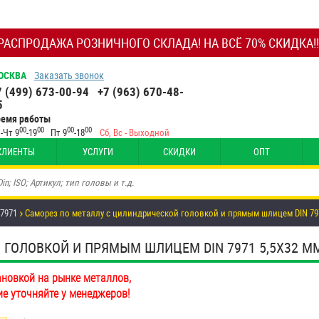
РАСПРОДАЖА РОЗНИЧНОГО СКЛАДА! НА ВСЁ 70% СКИДКА!!
ОСКВА
Заказать звонок
7 (499) 673-00-94
+7 (963) 670-48-
5
ремя работы
00
00
00
00
-Чт 9
-19
Пт 9
-18
Сб, Вс - Выходной
КЛИЕНТЫ
УСЛУГИ
СКИДКИ
ОПТ
 7971
Саморез по металлу с цилиндрической головкой и прямым шлицем DIN 797
ОЛОВКОЙ И ПРЯМЫМ ШЛИЦЕМ DIN 7971 5,5Х32 ММ А
ановкой на рынке металлов,
ие уточняйте у менеджеров!