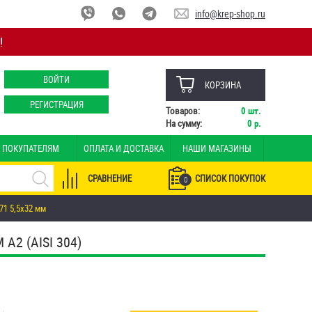
info@krep-shop.ru
!
ВОЙТИ
КОРЗИНА
РЕГИСТРАЦИЯ
Товаров:
0
шт.
На сумму:
0
р.
ПОКУПАТЕЛЯМ
ОПЛАТА И ДОСТАВКА
НАШИ МАГАЗИНЫ
СРАВНЕНИЕ
СПИСОК ПОКУПОК
0
1 5,5х32 мм
2 (AISI 304)