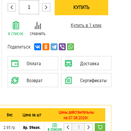
КУПИТЬ
.......................................................................
Купить в 1 клик
.......................................................................
.......................................................................
В СПИСОК
СРАВНИТЬ
.......................................................................
.......................................................................
Поделиться:
.......................................................................
.......................................................................
Оплата
Доставка
.......................................................................
.......................................................................
Возврат
Сертификаты
Цены действительны
Вес
Цена за шт
на 07.08.2026г.
2.95 гр.
8р. 59коп.
В СПИСОК