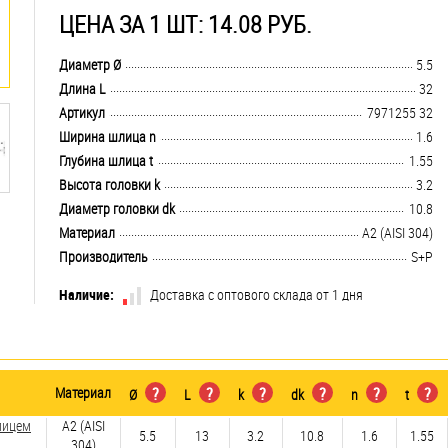
ЦЕНА ЗА 1 ШТ: 14.08 РУБ.
.................................................................................................................................
Диаметр Ø
5.5
.................................................................................................................................
Длина L
32
.................................................................................................................................
Артикул
7971255 32
.................................................................................................................................
Ширина шлица n
1.6
.................................................................................................................................
Глубина шлица t
1.55
.................................................................................................................................
Высота головки k
3.2
.................................................................................................................................
Диаметр головки dk
10.8
.................................................................................................................................
Материал
А2 (AISI 304)
.................................................................................................................................
Производитель
S+P
Наличие:
Доставка с оптового склада от 1 дня
Материал
?
?
?
?
?
?
Ø
L
k
dk
n
t
лицем
А2 (AISI
5.5
13
3.2
10.8
1.6
1.55
304)