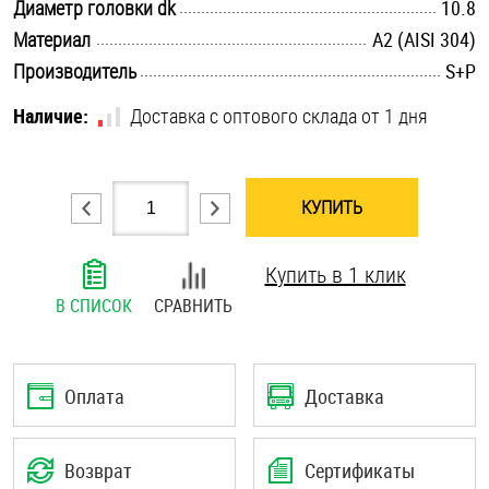
.............................................................................................................
Диаметр головки dk
10.8
Шплинты
.............................................................................................................
Материал
А2 (AISI 304)
.............................................................................................................
Производитель
S+P
Штифты и пальцы
Наличие:
Доставка с оптового склада от 1 дня
КУПИТЬ
Купить в 1 клик
В СПИСОК
СРАВНИТЬ
Оплата
Доставка
Возврат
Сертификаты