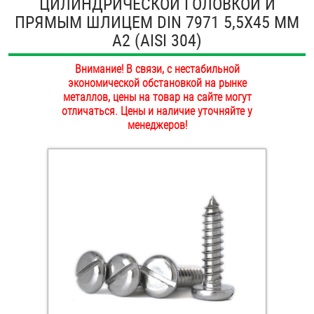
ЦИЛИНДРИЧЕСКОЙ ГОЛОВКОЙ И
ОПЛАТА И ДОСТАВКА
ПРЯМЫМ ШЛИЦЕМ DIN 7971 5,5Х45 ММ
Втулки
А2 (AISI 304)
НАШИ МАГАЗИНЫ
Гайки
Внимание! В связи, с нестабильной
экономической обстановкой на рынке
Дюбели
металлов, цены на товар на сайте могут
отличаться. Цены и наличие уточняйте у
Дюймовый крепёж
менеджеров!
Заклепки (Гайки-Заклепки)
Инструмент
Крюки, кольца с метрической резьбой
Крюки, кольца с шурупной резьбой