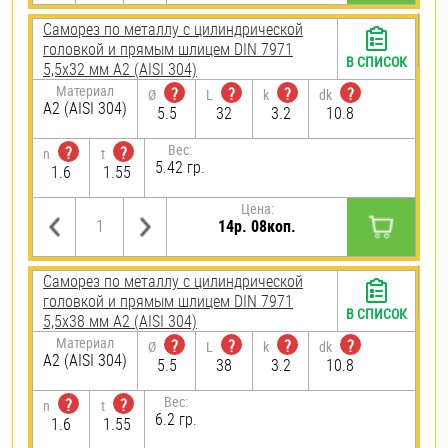
Саморез по металлу с цилиндрической
головкой и прямым шлицем DIN 7971
В СПИСОК
5,5х32 мм А2 (AISI 304)
Материал
?
?
?
?
Ø
L
k
dk
А2 (AISI 304)
5.5
32
3.2
10.8
Вес:
?
?
n
t
5.42 гр.
1.6
1.55
Цена:
14р. 08коп.
Саморез по металлу с цилиндрической
головкой и прямым шлицем DIN 7971
В СПИСОК
5,5х38 мм А2 (AISI 304)
Материал
?
?
?
?
Ø
L
k
dk
А2 (AISI 304)
5.5
38
3.2
10.8
Вес:
?
?
n
t
6.2 гр.
1.6
1.55