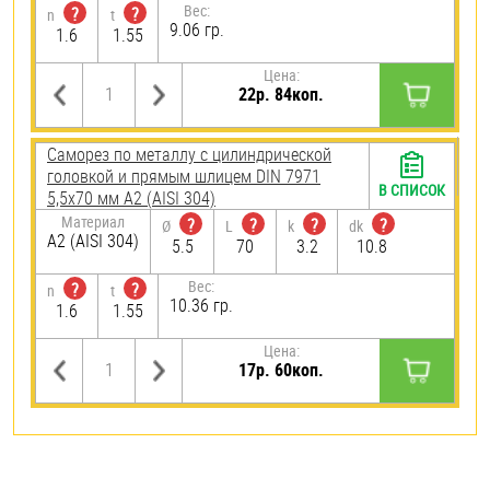
Вес:
?
?
n
t
9.06 гр.
1.6
1.55
Цена:
22р. 84коп.
Саморез по металлу с цилиндрической
головкой и прямым шлицем DIN 7971
В СПИСОК
5,5х70 мм А2 (AISI 304)
Материал
?
?
?
?
Ø
L
k
dk
А2 (AISI 304)
5.5
70
3.2
10.8
Вес:
?
?
n
t
10.36 гр.
1.6
1.55
Цена:
17р. 60коп.