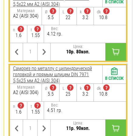
В СПИСОК
5,5х22 мм А2 (AISI 304)
Материал
?
?
?
?
Ø
L
k
dk
А2 (AISI 304)
5.5
22
3.2
10.8
Вес:
?
?
n
t
4.12 гр.
1.6
1.55
Цена:
10р. 80коп.
Саморез по металлу с цилиндрической
головкой и прямым шлицем DIN 7971
В СПИСОК
5,5х25 мм А2 (AISI 304)
Материал
?
?
?
?
Ø
L
k
dk
А2 (AISI 304)
5.5
25
3.2
10.8
Вес:
?
?
n
t
4.51 гр.
1.6
1.55
Цена:
11р. 90коп.