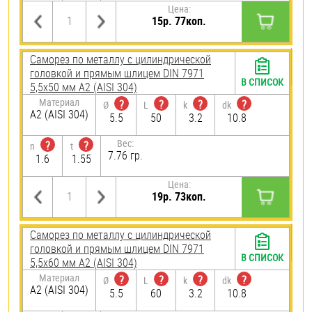
Цена:
15р. 77коп.
Саморез по металлу с цилиндрической
головкой и прямым шлицем DIN 7971
В СПИСОК
5,5х50 мм А2 (AISI 304)
Материал
?
?
?
?
Ø
L
k
dk
А2 (AISI 304)
5.5
50
3.2
10.8
Вес:
?
?
n
t
7.76 гр.
1.6
1.55
Цена:
19р. 73коп.
Саморез по металлу с цилиндрической
головкой и прямым шлицем DIN 7971
В СПИСОК
5,5х60 мм А2 (AISI 304)
Материал
?
?
?
?
Ø
L
k
dk
А2 (AISI 304)
5.5
60
3.2
10.8