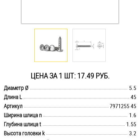
Оснастка и аксессуары для яхт
Пробки
Саморезы и шурупы
Стопорные кольца
ЦЕНА ЗА 1 ШТ: 17.49 РУБ.
.............................................................................................................
Диаметр Ø
5.5
Такелаж
.............................................................................................................
Длина L
45
.............................................................................................................
Хомуты
Артикул
7971255 45
.............................................................................................................
Ширина шлица n
1.6
Шайбы
.............................................................................................................
Глубина шлица t
1.55
.............................................................................................................
Высота головки k
3.2
Шпильки