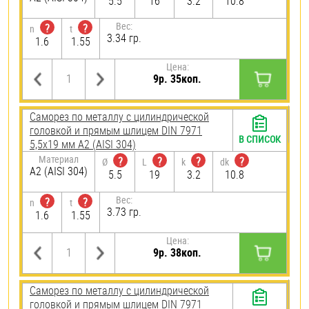
5.5
16
3.2
10.8
Вес:
?
?
n
t
3.34 гр.
1.6
1.55
Цена:
9р. 35коп.
Саморез по металлу с цилиндрической
головкой и прямым шлицем DIN 7971
В СПИСОК
5,5х19 мм А2 (AISI 304)
Материал
?
?
?
?
Ø
L
k
dk
А2 (AISI 304)
5.5
19
3.2
10.8
Вес:
?
?
n
t
3.73 гр.
1.6
1.55
Цена:
9р. 38коп.
Саморез по металлу с цилиндрической
головкой и прямым шлицем DIN 7971