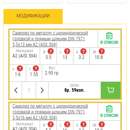
МОДИФИКАЦИИ
Саморез по металлу с цилиндрической
головкой и прямым шлицем DIN 7971
В СПИСОК
5,5х13 мм А2 (AISI 304)
Материал
?
?
?
?
Ø
L
k
dk
А2 (AISI 304)
5.5
13
3.2
10.8
Вес:
?
?
n
t
2.95 гр.
1.6
1.55
Цена:
8р. 59коп.
Саморез по металлу с цилиндрической
головкой и прямым шлицем DIN 7971
В СПИСОК
5,5х16 мм А2 (AISI 304)
Материал
?
?
?
?
Ø
L
k
dk
А2 (AISI 304)