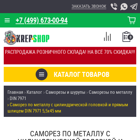
ЗАКАЗАТЬ ЗВОНОК
+7 (499) 673-00-94
КОРЗИНА
О КОМПАНИИ
0
СПИСОК
КАЛЬКУЛЯТОР
СРАВНЕНИЕ
РАСПРОДАЖА РОЗНИЧНОГО СКЛАДА! НА ВСЁ 70% СКИДКА!!!
ПОКУПОК
ОТЗЫВЫ
КАТАЛОГ ТОВАРОВ
КЛИЕНТЫ
Товары со скидкой
Главная
Каталог
Саморезы и шурупы
Саморезы по металлу
УСЛУГИ
DIN 7971
Анкеры
Саморез по металлу с цилиндрической головкой и прямым
СКИДКИ
шлицем DIN 7971 5,5х45 мм
Антивандальный крепёж, инструмент
ОПТ
САМОРЕЗ ПО МЕТАЛЛУ С
ПОКУПАТЕЛЯМ
Болты и винты