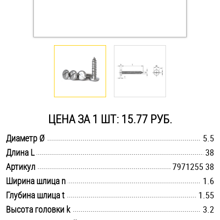
Оснастка и аксессуары для яхт
Пробки
Саморезы и шурупы
Стопорные кольца
ЦЕНА ЗА 1 ШТ: 15.77 РУБ.
.............................................................................................................
Диаметр Ø
5.5
Такелаж
.............................................................................................................
Длина L
38
.............................................................................................................
Хомуты
Артикул
7971255 38
.............................................................................................................
Ширина шлица n
1.6
Шайбы
.............................................................................................................
Глубина шлица t
1.55
.............................................................................................................
Высота головки k
3.2
Шпильки