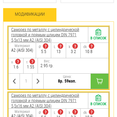
МОДИФИКАЦИИ
Саморез по металлу с цилиндрической
головкой и прямым шлицем DIN 7971
В СПИСОК
5,5х13 мм А2 (AISI 304)
Материал
?
?
?
?
Ø
L
k
dk
А2 (AISI 304)
5.5
13
3.2
10.8
Вес:
?
?
n
t
2.95 гр.
1.6
1.55
Цена:
8р. 59коп.
Саморез по металлу с цилиндрической
головкой и прямым шлицем DIN 7971
В СПИСОК
5,5х16 мм А2 (AISI 304)
Материал
?
?
?
?
Ø
L
k
dk
А2 (AISI 304)