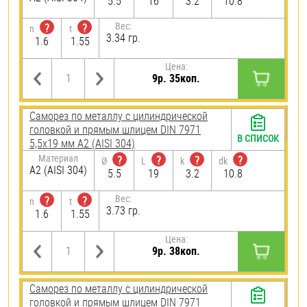
5.5
16
3.2
10.8
Вес:
?
?
n
t
3.34 гр.
1.6
1.55
Цена:
9р. 35коп.
Саморез по металлу с цилиндрической
головкой и прямым шлицем DIN 7971
В СПИСОК
5,5х19 мм А2 (AISI 304)
Материал
?
?
?
?
Ø
L
k
dk
А2 (AISI 304)
5.5
19
3.2
10.8
Вес:
?
?
n
t
3.73 гр.
1.6
1.55
Цена:
9р. 38коп.
Саморез по металлу с цилиндрической
головкой и прямым шлицем DIN 7971