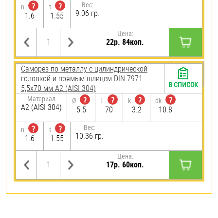
Вес:
?
?
n
t
9.06 гр.
1.6
1.55
Цена:
22р. 84коп.
Саморез по металлу с цилиндрической
головкой и прямым шлицем DIN 7971
В СПИСОК
5,5х70 мм А2 (AISI 304)
Материал
?
?
?
?
Ø
L
k
dk
А2 (AISI 304)
5.5
70
3.2
10.8
Вес:
?
?
n
t
10.36 гр.
1.6
1.55
Цена:
17р. 60коп.