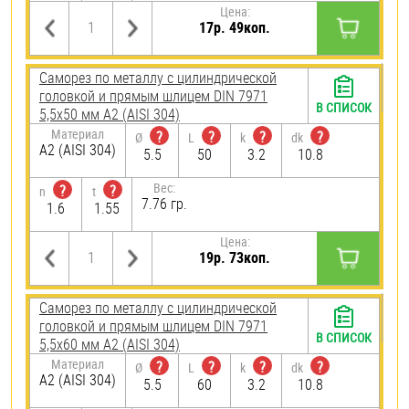
Цена:
17р. 49коп.
Саморез по металлу с цилиндрической
головкой и прямым шлицем DIN 7971
В СПИСОК
5,5х50 мм А2 (AISI 304)
Материал
?
?
?
?
Ø
L
k
dk
А2 (AISI 304)
5.5
50
3.2
10.8
Вес:
?
?
n
t
7.76 гр.
1.6
1.55
Цена:
19р. 73коп.
Саморез по металлу с цилиндрической
головкой и прямым шлицем DIN 7971
В СПИСОК
5,5х60 мм А2 (AISI 304)
Материал
?
?
?
?
Ø
L
k
dk
А2 (AISI 304)
5.5
60
3.2
10.8