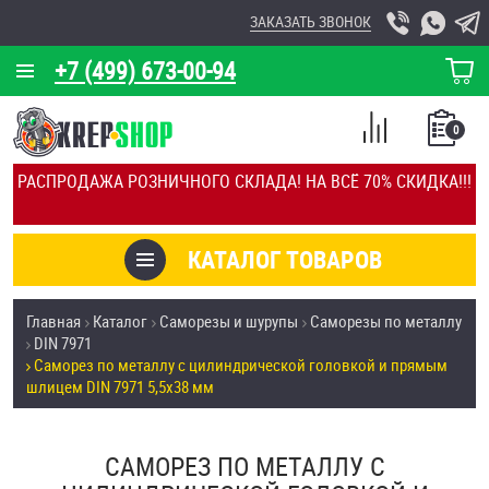
ЗАКАЗАТЬ ЗВОНОК
+7 (499) 673-00-94
КОРЗИНА
О КОМПАНИИ
0
СПИСОК
КАЛЬКУЛЯТОР
СРАВНЕНИЕ
РАСПРОДАЖА РОЗНИЧНОГО СКЛАДА! НА ВСЁ 70% СКИДКА!!!
ПОКУПОК
ОТЗЫВЫ
КАТАЛОГ ТОВАРОВ
КЛИЕНТЫ
Товары со скидкой
Главная
Каталог
Саморезы и шурупы
Саморезы по металлу
УСЛУГИ
DIN 7971
Анкеры
Саморез по металлу с цилиндрической головкой и прямым
СКИДКИ
шлицем DIN 7971 5,5х38 мм
Антивандальный крепёж, инструмент
ОПТ
САМОРЕЗ ПО МЕТАЛЛУ С
ПОКУПАТЕЛЯМ
Болты и винты