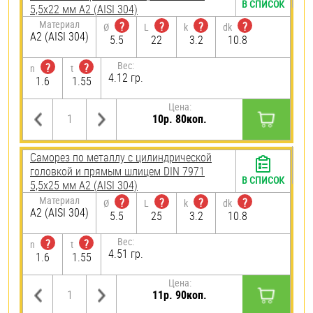
В СПИСОК
5,5х22 мм А2 (AISI 304)
Материал
?
?
?
?
Ø
L
k
dk
А2 (AISI 304)
5.5
22
3.2
10.8
Вес:
?
?
n
t
4.12 гр.
1.6
1.55
Цена:
10р. 80коп.
Саморез по металлу с цилиндрической
головкой и прямым шлицем DIN 7971
В СПИСОК
5,5х25 мм А2 (AISI 304)
Материал
?
?
?
?
Ø
L
k
dk
А2 (AISI 304)
5.5
25
3.2
10.8
Вес:
?
?
n
t
4.51 гр.
1.6
1.55
Цена:
11р. 90коп.