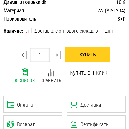
.............................................................................................................
Диаметр головки dk
10.8
Шплинты
.............................................................................................................
Материал
А2 (AISI 304)
.............................................................................................................
Производитель
S+P
Штифты и пальцы
Наличие:
Доставка с оптового склада от 1 дня
КУПИТЬ
Купить в 1 клик
В СПИСОК
СРАВНИТЬ
Оплата
Доставка
Возврат
Сертификаты