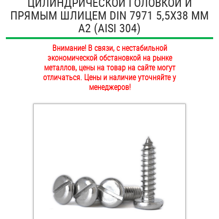
ЦИЛИНДРИЧЕСКОЙ ГОЛОВКОЙ И
ОПЛАТА И ДОСТАВКА
ПРЯМЫМ ШЛИЦЕМ DIN 7971 5,5Х38 ММ
Втулки
А2 (AISI 304)
НАШИ МАГАЗИНЫ
Гайки
Внимание! В связи, с нестабильной
экономической обстановкой на рынке
Дюбели
металлов, цены на товар на сайте могут
отличаться. Цены и наличие уточняйте у
Дюймовый крепёж
менеджеров!
Заклепки (Гайки-Заклепки)
Инструмент
Крюки, кольца с метрической резьбой
Крюки, кольца с шурупной резьбой