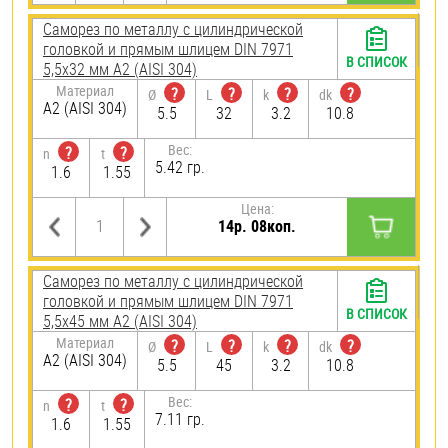
Саморез по металлу с цилиндрической
головкой и прямым шлицем DIN 7971
В СПИСОК
5,5х32 мм А2 (AISI 304)
Материал
?
?
?
?
Ø
L
k
dk
А2 (AISI 304)
5.5
32
3.2
10.8
Вес:
?
?
n
t
5.42 гр.
1.6
1.55
Цена:
14р. 08коп.
Саморез по металлу с цилиндрической
головкой и прямым шлицем DIN 7971
В СПИСОК
5,5х45 мм А2 (AISI 304)
Материал
?
?
?
?
Ø
L
k
dk
А2 (AISI 304)
5.5
45
3.2
10.8
Вес:
?
?
n
t
7.11 гр.
1.6
1.55