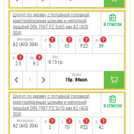
Шуруп по дереву с потайной головкой,
крестообразным шлицем и неполной
В СПИСОК
резьбой DIN 7997 PZ 5х65 мм А2 (AISI
304)
Материал
?
?
?
?
Ø
L
S
b
А2 (AISI 304)
5
65
PZ2
39
Вес:
?
?
k
dk
8.13 гр.
2.5
9.2
Цена:
15р. 84коп.
Шуруп по дереву с потайной головкой,
крестообразным шлицем и неполной
В СПИСОК
резьбой DIN 7997 PZ 5х70 мм А2 (AISI
304)
Материал
?
?
?
?
Ø
L
S
b
А2 (AISI 304)
5
70
PZ2
42