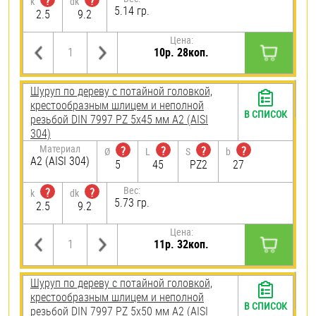
?
?
k
dk
5.14 гр.
2.5
9.2
Цена:
10р. 28коп.
Шуруп по дереву с потайной головкой,
крестообразным шлицем и неполной
В СПИСОК
резьбой DIN 7997 PZ 5х45 мм А2 (AISI
304)
Материал
?
?
?
?
Ø
L
S
b
А2 (AISI 304)
5
45
PZ2
27
Вес:
?
?
k
dk
5.73 гр.
2.5
9.2
Цена:
11р. 32коп.
Шуруп по дереву с потайной головкой,
крестообразным шлицем и неполной
В СПИСОК
резьбой DIN 7997 PZ 5х50 мм А2 (AISI