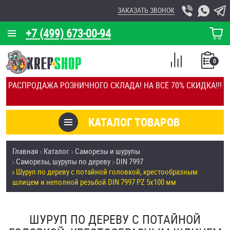
ЗАКАЗАТЬ ЗВОНОК
+7 (499) 673-00-94
КОРЗИНА
О КОМПАНИИ
0
СПИСОК
КАЛЬКУЛЯТОР
СРАВНЕНИЕ
РАСПРОДАЖА РОЗНИЧНОГО СКЛАДА! НА ВСЁ 70% СКИДКА!!!
ПОКУПОК
ОТЗЫВЫ
КАТАЛОГ ТОВАРОВ
КЛИЕНТЫ
Товары со скидкой
Главная
Каталог
Саморезы и шурупы
УСЛУГИ
Саморезы, шурупы по дереву
DIN 7997
Анкеры
Шуруп по дереву с потайной головкой, крестообразным
СКИДКИ
шлицем и неполной резьбой DIN 7997 PZ 5х100 мм
Антивандальный крепёж, инструмент
ОПТ
ШУРУП ПО ДЕРЕВУ С ПОТАЙНОЙ
ПОКУПАТЕЛЯМ
Болты и винты