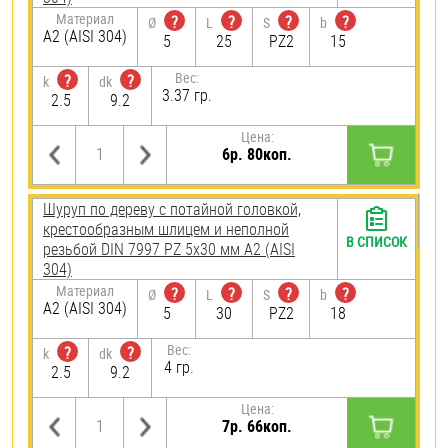
Материал
?
?
?
?
Ø
L
S
b
А2 (AISI 304)
5
25
PZ2
15
Вес:
?
?
k
dk
3.37 гр.
2.5
9.2
Цена:
6р. 80коп.
Шуруп по дереву с потайной головкой,
крестообразным шлицем и неполной
В СПИСОК
резьбой DIN 7997 PZ 5х30 мм А2 (AISI
304)
Материал
?
?
?
?
Ø
L
S
b
А2 (AISI 304)
5
30
PZ2
18
Вес:
?
?
k
dk
4 гр.
2.5
9.2
Цена:
7р. 66коп.