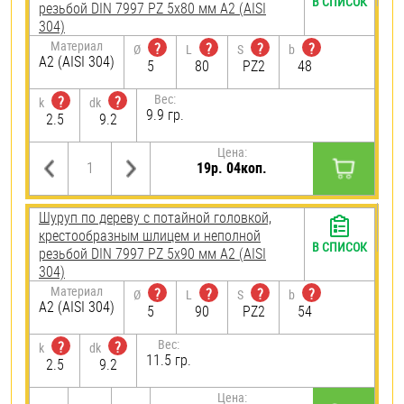
В СПИСОК
резьбой DIN 7997 PZ 5х80 мм А2 (AISI
304)
Материал
?
?
?
?
Ø
L
S
b
А2 (AISI 304)
5
80
PZ2
48
Вес:
?
?
k
dk
9.9 гр.
2.5
9.2
Цена:
19р. 04коп.
Шуруп по дереву с потайной головкой,
крестообразным шлицем и неполной
В СПИСОК
резьбой DIN 7997 PZ 5х90 мм А2 (AISI
304)
Материал
?
?
?
?
Ø
L
S
b
А2 (AISI 304)
5
90
PZ2
54
Вес:
?
?
k
dk
11.5 гр.
2.5
9.2
Цена: