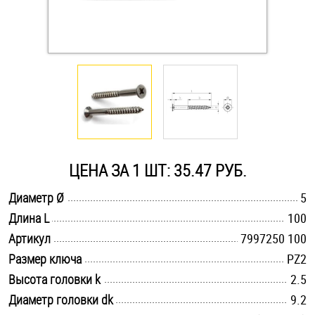
Оснастка и аксессуары для яхт
Пробки
Саморезы и шурупы
Стопорные кольца
ЦЕНА ЗА 1 ШТ: 35.47 РУБ.
.............................................................................................................
Диаметр Ø
5
Такелаж
.............................................................................................................
Длина L
100
.............................................................................................................
Хомуты
Артикул
7997250 100
.............................................................................................................
Размер ключа
PZ2
Шайбы
.............................................................................................................
Высота головки k
2.5
.............................................................................................................
Диаметр головки dk
9.2
Шпильки