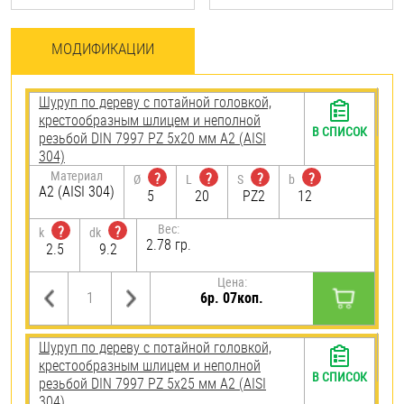
МОДИФИКАЦИИ
Шуруп по дереву с потайной головкой,
крестообразным шлицем и неполной
В СПИСОК
резьбой DIN 7997 PZ 5х20 мм А2 (AISI
304)
Материал
?
?
?
?
Ø
L
S
b
А2 (AISI 304)
5
20
PZ2
12
Вес:
?
?
k
dk
2.78 гр.
2.5
9.2
Цена:
6р. 07коп.
Шуруп по дереву с потайной головкой,
крестообразным шлицем и неполной
В СПИСОК
резьбой DIN 7997 PZ 5х25 мм А2 (AISI
304)