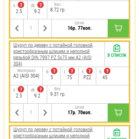
Вес:
?
?
k
dk
8.72 гр.
2.5
9.2
Цена:
16р. 77коп.
Шуруп по дереву с потайной головкой,
крестообразным шлицем и неполной
В СПИСОК
резьбой DIN 7997 PZ 5х75 мм А2 (AISI
304)
Материал
?
?
?
?
Ø
L
S
b
А2 (AISI 304)
5
75
PZ2
45
Вес:
?
?
k
dk
9.31 гр.
2.5
9.2
Цена:
17р. 70коп.
Шуруп по дереву с потайной головкой,
крестообразным шлицем и неполной