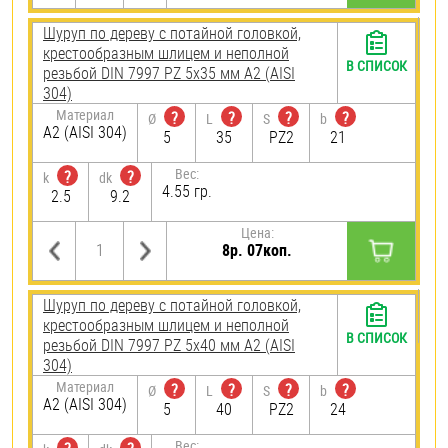
Шуруп по дереву с потайной головкой,
крестообразным шлицем и неполной
В СПИСОК
резьбой DIN 7997 PZ 5х35 мм А2 (AISI
304)
Материал
?
?
?
?
Ø
L
S
b
А2 (AISI 304)
5
35
PZ2
21
Вес:
?
?
k
dk
4.55 гр.
2.5
9.2
Цена:
8р. 07коп.
Шуруп по дереву с потайной головкой,
крестообразным шлицем и неполной
В СПИСОК
резьбой DIN 7997 PZ 5х40 мм А2 (AISI
304)
Материал
?
?
?
?
Ø
L
S
b
А2 (AISI 304)
5
40
PZ2
24
Вес: