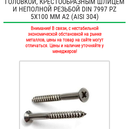
ГОЛОВКОЙ, КРЕСТООБРАЗНЫМ ШЛИЦЕМ
ОПЛАТА И ДОСТАВКА
И НЕПОЛНОЙ РЕЗЬБОЙ DIN 7997 PZ
Втулки
5Х100 ММ А2 (AISI 304)
НАШИ МАГАЗИНЫ
Гайки
Внимание! В связи, с нестабильной
экономической обстановкой на рынке
Дюбели
металлов, цены на товар на сайте могут
отличаться. Цены и наличие уточняйте у
Дюймовый крепёж
менеджеров!
Заклепки (Гайки-Заклепки)
Инструмент
Крюки, кольца с метрической резьбой
Крюки, кольца с шурупной резьбой