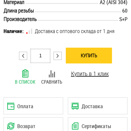
.............................................................................................................
Материал
А2 (AISI 304)
Шплинты
.............................................................................................................
Длина резьбы
60
.............................................................................................................
Производитель
S+P
Штифты и пальцы
Наличие:
Доставка с оптового склада от 1 дня
КУПИТЬ
Купить в 1 клик
В СПИСОК
СРАВНИТЬ
Оплата
Доставка
Возврат
Сертификаты