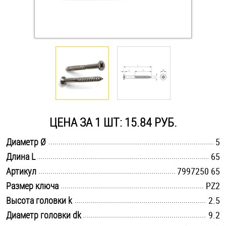
Оснастка и аксессуары для яхт
Пробки
Саморезы и шурупы
Стопорные кольца
ЦЕНА ЗА 1 ШТ: 15.84 РУБ.
.............................................................................................................
Диаметр Ø
5
Такелаж
.............................................................................................................
Длина L
65
.............................................................................................................
Хомуты
Артикул
7997250 65
.............................................................................................................
Размер ключа
PZ2
Шайбы
.............................................................................................................
Высота головки k
2.5
.............................................................................................................
Диаметр головки dk
9.2
Шпильки