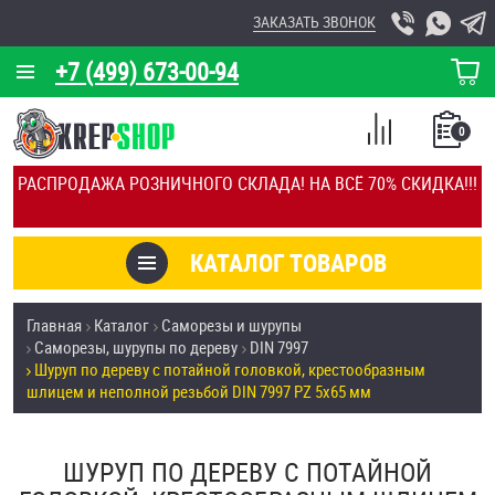
ЗАКАЗАТЬ ЗВОНОК
+7 (499) 673-00-94
КОРЗИНА
О КОМПАНИИ
0
СПИСОК
КАЛЬКУЛЯТОР
СРАВНЕНИЕ
РАСПРОДАЖА РОЗНИЧНОГО СКЛАДА! НА ВСЁ 70% СКИДКА!!!
ПОКУПОК
ОТЗЫВЫ
КАТАЛОГ ТОВАРОВ
КЛИЕНТЫ
Товары со скидкой
Главная
Каталог
Саморезы и шурупы
УСЛУГИ
Саморезы, шурупы по дереву
DIN 7997
Анкеры
Шуруп по дереву с потайной головкой, крестообразным
СКИДКИ
шлицем и неполной резьбой DIN 7997 PZ 5х65 мм
Антивандальный крепёж, инструмент
ОПТ
ШУРУП ПО ДЕРЕВУ С ПОТАЙНОЙ
ПОКУПАТЕЛЯМ
Болты и винты