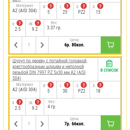
Материал
?
?
?
?
Ø
L
S
b
А2 (AISI 304)
5
25
PZ2
15
Вес:
?
?
k
dk
3.37 гр.
2.5
9.2
Цена:
6р. 80коп.
Шуруп по дереву с потайной головкой,
крестообразным шлицем и неполной
В СПИСОК
резьбой DIN 7997 PZ 5х30 мм А2 (AISI
304)
Материал
?
?
?
?
Ø
L
S
b
А2 (AISI 304)
5
30
PZ2
18
Вес:
?
?
k
dk
4 гр.
2.5
9.2
Цена:
7р. 66коп.