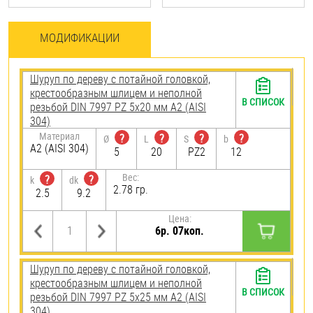
МОДИФИКАЦИИ
Шуруп по дереву с потайной головкой,
крестообразным шлицем и неполной
В СПИСОК
резьбой DIN 7997 PZ 5х20 мм А2 (AISI
304)
Материал
?
?
?
?
Ø
L
S
b
А2 (AISI 304)
5
20
PZ2
12
Вес:
?
?
k
dk
2.78 гр.
2.5
9.2
Цена:
6р. 07коп.
Шуруп по дереву с потайной головкой,
крестообразным шлицем и неполной
В СПИСОК
резьбой DIN 7997 PZ 5х25 мм А2 (AISI
304)