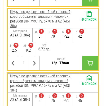
Шуруп по дереву с потайной головкой,
крестообразным шлицем и неполной
В СПИСОК
резьбой DIN 7997 PZ 5х70 мм А2 (AISI
304)
Материал
?
?
?
?
Ø
L
S
b
А2 (AISI 304)
5
70
PZ2
42
Вес:
?
?
k
dk
8.72 гр.
2.5
9.2
Цена:
16р. 77коп.
Шуруп по дереву с потайной головкой,
крестообразным шлицем и неполной
В СПИСОК
резьбой DIN 7997 PZ 5х75 мм А2 (AISI
304)
Материал
?
?
?
?
Ø
L
S
b
А2 (AISI 304)
5
75
PZ2
45