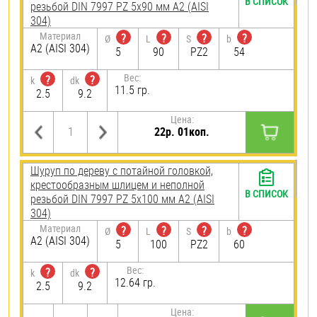
В СПИСОК
резьбой DIN 7997 PZ 5х90 мм А2 (AISI
304)
Материал
?
?
?
?
Ø
L
S
b
А2 (AISI 304)
5
90
PZ2
54
Вес:
?
?
k
dk
11.5 гр.
2.5
9.2
Цена:
22р. 01коп.
Шуруп по дереву с потайной головкой,
крестообразным шлицем и неполной
В СПИСОК
резьбой DIN 7997 PZ 5х100 мм А2 (AISI
304)
Материал
?
?
?
?
Ø
L
S
b
А2 (AISI 304)
5
100
PZ2
60
Вес:
?
?
k
dk
12.64 гр.
2.5
9.2
Цена: