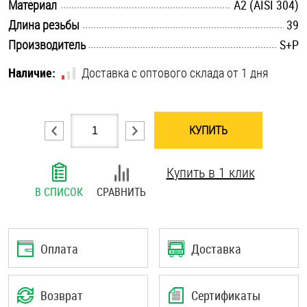
.............................................................................................................
Материал
А2 (AISI 304)
Шплинты
.............................................................................................................
Длина резьбы
39
.............................................................................................................
Производитель
S+P
Штифты и пальцы
Наличие:
Доставка с оптового склада от 1 дня
КУПИТЬ
Купить в 1 клик
В СПИСОК
СРАВНИТЬ
Оплата
Доставка
Возврат
Сертификаты