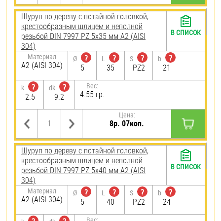
Шуруп по дереву с потайной головкой,
крестообразным шлицем и неполной
В СПИСОК
резьбой DIN 7997 PZ 5х35 мм А2 (AISI
304)
Материал
?
?
?
?
Ø
L
S
b
А2 (AISI 304)
5
35
PZ2
21
Вес:
?
?
k
dk
4.55 гр.
2.5
9.2
Цена:
8р. 07коп.
Шуруп по дереву с потайной головкой,
крестообразным шлицем и неполной
В СПИСОК
резьбой DIN 7997 PZ 5х40 мм А2 (AISI
304)
Материал
?
?
?
?
Ø
L
S
b
А2 (AISI 304)
5
40
PZ2
24
Вес: