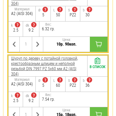
304)
Материал
?
?
?
?
Ø
L
S
b
А2 (AISI 304)
5
50
PZ2
30
Вес:
?
?
k
dk
6.32 гр.
2.5
9.2
Цена:
10р. 90коп.
Шуруп по дереву с потайной головкой,
крестообразным шлицем и неполной
В СПИСОК
резьбой DIN 7997 PZ 5х60 мм А2 (AISI
304)
Материал
?
?
?
?
Ø
L
S
b
А2 (AISI 304)
5
60
PZ2
36
Вес:
?
?
k
dk
7.54 гр.
2.5
9.2
Цена:
15р. 18коп.