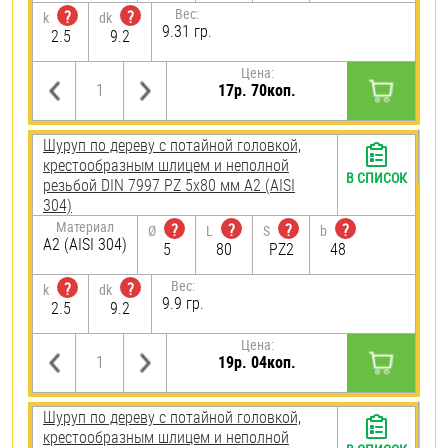
Вес:
?
?
k
dk
9.31 гр.
2.5
9.2
Цена:
17р. 70коп.
Шуруп по дереву с потайной головкой,
крестообразным шлицем и неполной
В СПИСОК
резьбой DIN 7997 PZ 5х80 мм А2 (AISI
304)
Материал
?
?
?
?
Ø
L
S
b
А2 (AISI 304)
5
80
PZ2
48
Вес:
?
?
k
dk
9.9 гр.
2.5
9.2
Цена:
19р. 04коп.
Шуруп по дереву с потайной головкой,
крестообразным шлицем и неполной