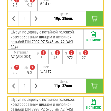
?
?
k
dk
5.14 гр.
2.5
9.2
Цена:
10р. 28коп.
Шуруп по дереву с потайной головкой,
крестообразным шлицем и неполной
В СПИСОК
резьбой DIN 7997 PZ 5х45 мм А2 (AISI
304)
Материал
?
?
?
?
Ø
L
S
b
А2 (AISI 304)
5
45
PZ2
27
Вес:
?
?
k
dk
5.73 гр.
2.5
9.2
Цена:
11р. 32коп.
Шуруп по дереву с потайной головкой,
крестообразным шлицем и неполной
В СПИСОК
резьбой DIN 7997 PZ 5х50 мм А2 (AISI