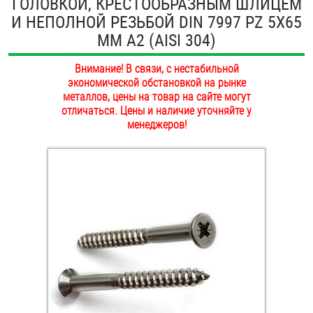
ГОЛОВКОЙ, КРЕСТООБРАЗНЫМ ШЛИЦЕМ
ОПЛАТА И ДОСТАВКА
И НЕПОЛНОЙ РЕЗЬБОЙ DIN 7997 PZ 5Х65
Втулки
ММ А2 (AISI 304)
НАШИ МАГАЗИНЫ
Гайки
Внимание! В связи, с нестабильной
экономической обстановкой на рынке
Дюбели
металлов, цены на товар на сайте могут
отличаться. Цены и наличие уточняйте у
Дюймовый крепёж
менеджеров!
Заклепки (Гайки-Заклепки)
Инструмент
Крюки, кольца с метрической резьбой
Крюки, кольца с шурупной резьбой