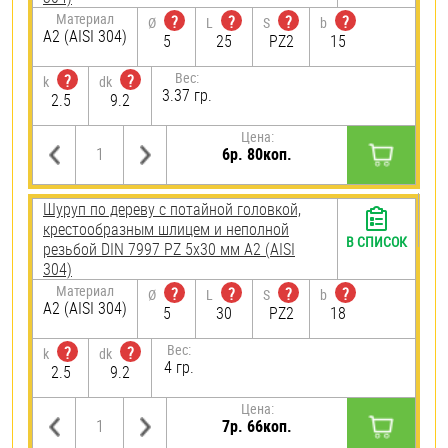
Материал
?
?
?
?
Ø
L
S
b
А2 (AISI 304)
5
25
PZ2
15
Вес:
?
?
k
dk
3.37 гр.
2.5
9.2
Цена:
6р. 80коп.
Шуруп по дереву с потайной головкой,
крестообразным шлицем и неполной
В СПИСОК
резьбой DIN 7997 PZ 5х30 мм А2 (AISI
304)
Материал
?
?
?
?
Ø
L
S
b
А2 (AISI 304)
5
30
PZ2
18
Вес:
?
?
k
dk
4 гр.
2.5
9.2
Цена:
7р. 66коп.