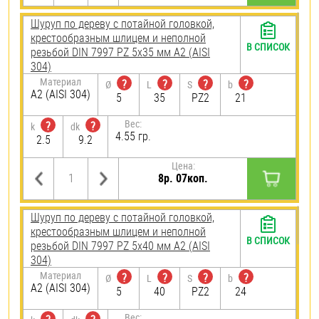
Шуруп по дереву с потайной головкой,
крестообразным шлицем и неполной
В СПИСОК
резьбой DIN 7997 PZ 5х35 мм А2 (AISI
304)
Материал
?
?
?
?
Ø
L
S
b
А2 (AISI 304)
5
35
PZ2
21
Вес:
?
?
k
dk
4.55 гр.
2.5
9.2
Цена:
8р. 07коп.
Шуруп по дереву с потайной головкой,
крестообразным шлицем и неполной
В СПИСОК
резьбой DIN 7997 PZ 5х40 мм А2 (AISI
304)
Материал
?
?
?
?
Ø
L
S
b
А2 (AISI 304)
5
40
PZ2
24
Вес: