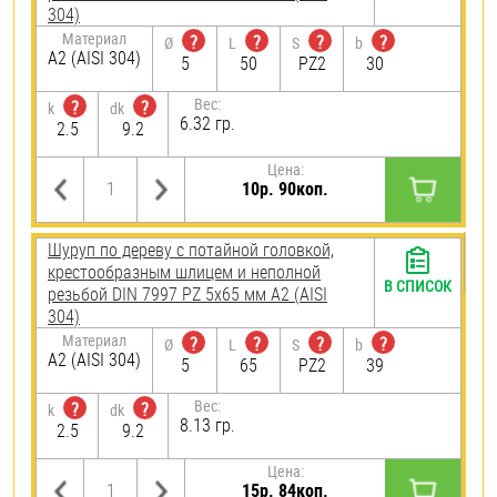
304)
Материал
?
?
?
?
Ø
L
S
b
А2 (AISI 304)
5
50
PZ2
30
Вес:
?
?
k
dk
6.32 гр.
2.5
9.2
Цена:
10р. 90коп.
Шуруп по дереву с потайной головкой,
крестообразным шлицем и неполной
В СПИСОК
резьбой DIN 7997 PZ 5х65 мм А2 (AISI
304)
Материал
?
?
?
?
Ø
L
S
b
А2 (AISI 304)
5
65
PZ2
39
Вес:
?
?
k
dk
8.13 гр.
2.5
9.2
Цена:
15р. 84коп.