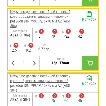
Шуруп по дереву с потайной головкой,
крестообразным шлицем и неполной
В СПИСОК
резьбой DIN 7997 PZ 5х70 мм А2 (AISI
304)
Материал
?
?
?
?
Ø
L
S
b
А2 (AISI 304)
5
70
PZ2
42
Вес:
?
?
k
dk
8.72 гр.
2.5
9.2
Цена:
16р. 77коп.
Шуруп по дереву с потайной головкой,
крестообразным шлицем и неполной
В СПИСОК
резьбой DIN 7997 PZ 5х75 мм А2 (AISI
304)
Материал
?
?
?
?
Ø
L
S
b
А2 (AISI 304)
5
75
PZ2
45