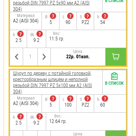
В СПИСОК
резьбой DIN 7997 PZ 5х90 мм А2 (AISI
304)
Материал
?
?
?
?
Ø
L
S
b
А2 (AISI 304)
5
90
PZ2
54
Вес:
?
?
k
dk
11.5 гр.
2.5
9.2
Цена:
22р. 01коп.
Шуруп по дереву с потайной головкой,
крестообразным шлицем и неполной
В СПИСОК
резьбой DIN 7997 PZ 5х100 мм А2 (AISI
304)
Материал
?
?
?
?
Ø
L
S
b
А2 (AISI 304)
5
100
PZ2
60
Вес:
?
?
k
dk
12.64 гр.
2.5
9.2
Цена: