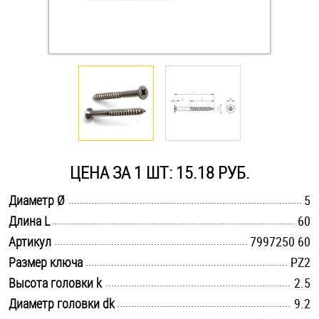
Оснастка и аксессуары для яхт
Пробки
Саморезы и шурупы
Стопорные кольца
ЦЕНА ЗА 1 ШТ: 15.18 РУБ.
.............................................................................................................
Диаметр Ø
5
Такелаж
.............................................................................................................
Длина L
60
.............................................................................................................
Хомуты
Артикул
7997250 60
.............................................................................................................
Размер ключа
PZ2
Шайбы
.............................................................................................................
Высота головки k
2.5
.............................................................................................................
Диаметр головки dk
9.2
Шпильки