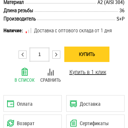
.............................................................................................................
Материал
А2 (AISI 304)
Шплинты
.............................................................................................................
Длина резьбы
36
.............................................................................................................
Производитель
S+P
Штифты и пальцы
Наличие:
Доставка с оптового склада от 1 дня
КУПИТЬ
Купить в 1 клик
В СПИСОК
СРАВНИТЬ
Оплата
Доставка
Возврат
Сертификаты