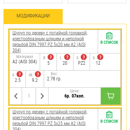
МОДИФИКАЦИИ
Шуруп по дереву с потайной головкой,
крестообразным шлицем и неполной
В СПИСОК
резьбой DIN 7997 PZ 5х20 мм А2 (AISI
304)
Материал
?
?
?
?
Ø
L
S
b
А2 (AISI 304)
5
20
PZ2
12
Вес:
?
?
k
dk
2.78 гр.
2.5
9.2
Цена:
6р. 07коп.
Шуруп по дереву с потайной головкой,
крестообразным шлицем и неполной
В СПИСОК
резьбой DIN 7997 PZ 5х25 мм А2 (AISI
304)