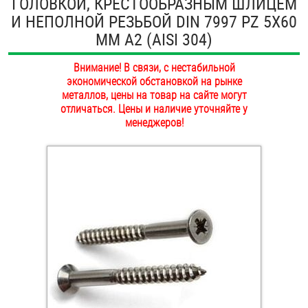
ГОЛОВКОЙ, КРЕСТООБРАЗНЫМ ШЛИЦЕМ
ОПЛАТА И ДОСТАВКА
И НЕПОЛНОЙ РЕЗЬБОЙ DIN 7997 PZ 5Х60
Втулки
ММ А2 (AISI 304)
НАШИ МАГАЗИНЫ
Гайки
Внимание! В связи, с нестабильной
экономической обстановкой на рынке
Дюбели
металлов, цены на товар на сайте могут
отличаться. Цены и наличие уточняйте у
Дюймовый крепёж
менеджеров!
Заклепки (Гайки-Заклепки)
Инструмент
Крюки, кольца с метрической резьбой
Крюки, кольца с шурупной резьбой