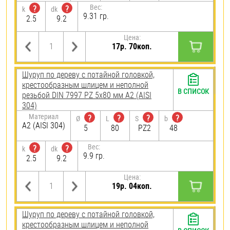
Вес:
?
?
k
dk
9.31 гр.
2.5
9.2
Цена:
17р. 70коп.
Шуруп по дереву с потайной головкой,
крестообразным шлицем и неполной
В СПИСОК
резьбой DIN 7997 PZ 5х80 мм А2 (AISI
304)
Материал
?
?
?
?
Ø
L
S
b
А2 (AISI 304)
5
80
PZ2
48
Вес:
?
?
k
dk
9.9 гр.
2.5
9.2
Цена:
19р. 04коп.
Шуруп по дереву с потайной головкой,
крестообразным шлицем и неполной