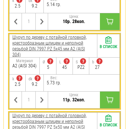
?
?
k
dk
5.14 гр.
2.5
9.2
Цена:
10р. 28коп.
Шуруп по дереву с потайной головкой,
крестообразным шлицем и неполной
В СПИСОК
резьбой DIN 7997 PZ 5х45 мм А2 (AISI
304)
Материал
?
?
?
?
Ø
L
S
b
А2 (AISI 304)
5
45
PZ2
27
Вес:
?
?
k
dk
5.73 гр.
2.5
9.2
Цена:
11р. 32коп.
Шуруп по дереву с потайной головкой,
крестообразным шлицем и неполной
В СПИСОК
резьбой DIN 7997 PZ 5х50 мм А2 (AISI