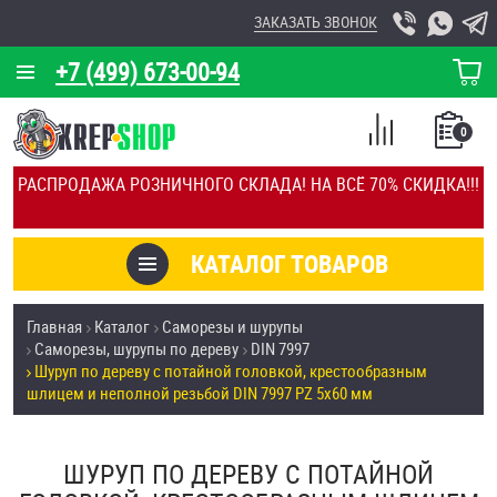
ЗАКАЗАТЬ ЗВОНОК
+7 (499) 673-00-94
КОРЗИНА
О КОМПАНИИ
0
СПИСОК
КАЛЬКУЛЯТОР
СРАВНЕНИЕ
РАСПРОДАЖА РОЗНИЧНОГО СКЛАДА! НА ВСЁ 70% СКИДКА!!!
ПОКУПОК
ОТЗЫВЫ
КАТАЛОГ ТОВАРОВ
КЛИЕНТЫ
Товары со скидкой
Главная
Каталог
Саморезы и шурупы
УСЛУГИ
Саморезы, шурупы по дереву
DIN 7997
Анкеры
Шуруп по дереву с потайной головкой, крестообразным
СКИДКИ
шлицем и неполной резьбой DIN 7997 PZ 5х60 мм
Антивандальный крепёж, инструмент
ОПТ
ШУРУП ПО ДЕРЕВУ С ПОТАЙНОЙ
ПОКУПАТЕЛЯМ
Болты и винты